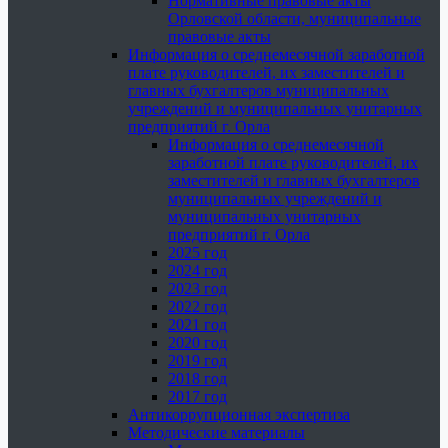
Нормативные правовые акты
Орловской области, муниципальные
правовые акты
Информация о среднемесячной заработной
плате руководителей, их заместителей и
главных бухгалтеров муниципальных
учреждений и муниципальных унитарных
предприятий г. Орла
Информация о среднемесячной
заработной плате руководителей, их
заместителей и главных бухгалтеров
муниципальных учреждений и
муниципальных унитарных
предприятий г. Орла
2025 год
2024 год
2023 год
2022 год
2021 год
2020 год
2019 год
2018 год
2017 год
Антикоррупционная экспертиза
Методические материалы