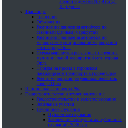
ареной и домами №7,9 по ул.
Картукова
Транспорт
Транспорт
Объявления
Расписание движения автобусов по
сезонным (дачным) маршрутам
Расписания движения автобусов по
маршрутам муниципальной маршрутной
сети города Орла
Схемы маршрутов регулярных перевозок
муниципальной маршрутной сети города
Орла
Тарифы на проезд в городском
пассажирском транспорте в городе Орле
Реестр маршрутов регулярных перевозок
города Орла
Национальные проекты РФ
Градостроительство и землепользование
Градостроительство и землепользование
Земельные участки
Публичные слушания
Публичные слушания
Заключения о результатах публичных
слушаний, 2026 год