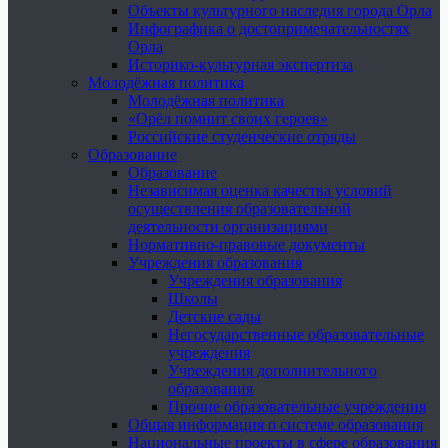
Объекты культурного наследия города Орла
Инфографика о достопримечательностях
Орла
Историко-культурная экспертиза
Молодёжная политика
Молодёжная политика
«Орёл помнит своих героев»
Российские студенческие отряды
Образование
Образование
Независимая оценка качества условий
осуществления образовательной
деятельности организациями
Нормативно-правовые документы
Учреждения образования
Учреждения образования
Школы
Детские сады
Негосударственные образовательные
учреждения
Учреждения дополнительного
образования
Прочие образовательные учреждения
Общая информация о системе образования
Национальные проекты в сфере образования