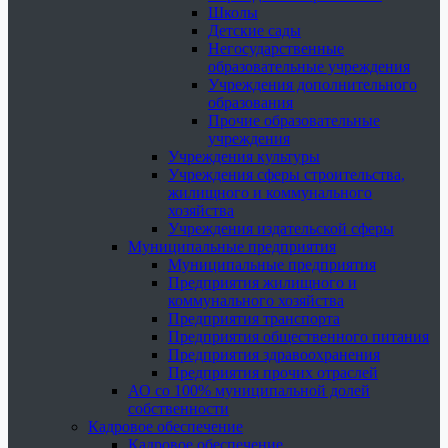
Школы
Детские сады
Негосударственные
образовательные учреждения
Учреждения дополнительного
образования
Прочие образовательные
учреждения
Учреждения культуры
Учреждения сферы строительства,
жилищного и коммунального
хозяйства
Учреждения издательской сферы
Муниципальные предприятия
Муниципальные предприятия
Предприятия жилищного и
коммунального хозяйства
Предприятия транспорта
Предприятия общественного питания
Предприятия здравоохранения
Предприятия прочих отраслей
АО со 100% муниципальной долей
собственности
Кадровое обеспечение
Кадровое обеспечение