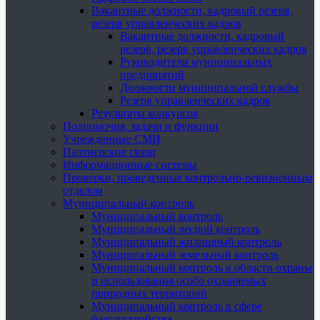
Вакантные должности, кадровый резерв,
резерв управленческих кадров
Вакантные должности, кадровый
резерв, резерв управленческих кадров
Руководители муниципальных
предприятий
Должности муниципальной службы
Резерв управленческих кадров
Результаты конкурсов
Полномочия, задачи и функции
Учрежденные СМИ
Партнерские связи
Информационные системы
Проверки, проведенные контрольно-ревизионным
отделом
Муниципальный контроль
Муниципальный контроль
Муниципальный лесной контроль
Муниципальный жилищный контроль
Муниципальный земельный контроль
Муниципальный контроль в области охраны
и использования особо охраняемых
природных территорий
Муниципальный контроль в сфере
благоустройства