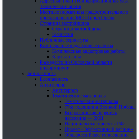
Адресный план Геоинформационная база
Технический архив
Местные нормативы градостроительного
проектирования МО «Город Орёл»
Страница застройщика
Страница застройщика
Комиссия
Публичные сервитуты
Комплексные кадастровые работы
Комплексные кадастровые работы
Карты-планы
Роскадастр по Орловской области
информирует
Безопасность
Безопасность
Антитеррор
Антитеррор
Тематические материалы
Тематические материалы
77-я годовщина Великой Победы
Всероссийская перепись
населения — 2021
Национальные проекты РФ
Проект «Эффективный регион»
Общероссийское голосование