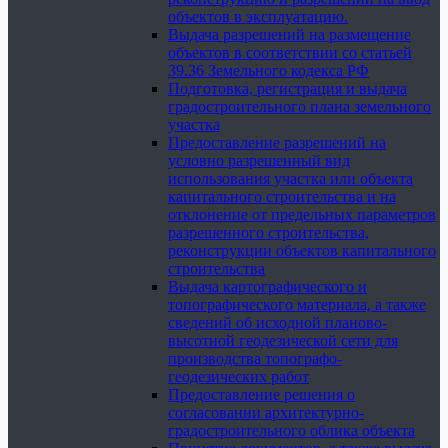
объектов в эксплуатацию.
Выдача разрешений на размещение
объектов в соответствии со статьей
39.36 Земельного кодекса РФ
Подготовка, регистрация и выдача
градостроительного плана земельного
участка
Предоставление разрешений на
условно разрешенный вид
использования участка или объекта
капитального строительства и на
отклонение от предельных параметров
разрешенного строительства,
реконструкции объектов капитального
строительства
Выдача картографического и
топографического материала, а также
сведений об исходной планово-
высотной геодезической сети для
производства топографо-
геодезических работ
Предоставление решения о
согласовании архитектурно-
градостроительного облика объекта