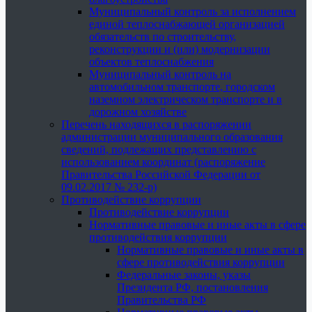
Муниципальный контроль за исполнением
единой теплоснабжающей организацией
обязательств по строительству,
реконструкции и (или) модернизации
объектов теплоснабжения
Муниципальный контроль на
автомобильном транспорте, городском
наземном электрическом транспорте и в
дорожном хозяйстве
Перечень находящихся в распоряжении
администрации муниципального образования
сведений, подлежащих представлению с
использованием координат (распоряжение
Правительства Российской Федерации от
09.02.2017 № 232-р)
Противодействие коррупции
Противодействие коррупции
Нормативные правовые и иные акты в сфере
противодействия коррупции
Нормативные правовые и иные акты в
сфере противодействия коррупции
Федеральные законы, указы
Президента РФ, постановления
Правительства РФ