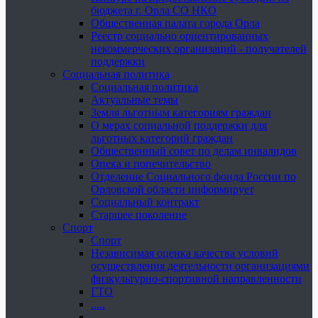
бюджета г. Орла СО НКО
Общественная палата города Орла
Реестр социально ориентированных
некоммерческих организаций - получателей
поддержки
Социальная политика
Социальная политика
Актуальные темы
Земля льготным категориям граждан
О мерах социальной поддержки для
льготных категорий граждан
Общественный совет по делам инвалидов
Опека и попечительство
Отделение Социального фонда России по
Орловской области информирует
Социальный контракт
Старшее поколение
Спорт
Спорт
Независимая оценка качества условий
осуществления деятельности организациями
физкультурно-спортивной направленности
ГТО
.....
......