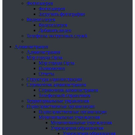
Фотогалерея
Фотогалерея
Загрузить фотографии
Видеогалерея
Видеогалерея
Добавить видео
Телефоны экстренных служб
Администрация
Администрация
Мэр города Орла
Мэр города Орла
Полномочия
Отчеты
Структура администрации
Справочник администрации
Справочник администрации
Телефонный справочник
Территориальные управления
Подведомственные организации
Подведомственные организации
Муниципальные учреждения
Муниципальные учреждения
Учреждения образования
Учреждения образования