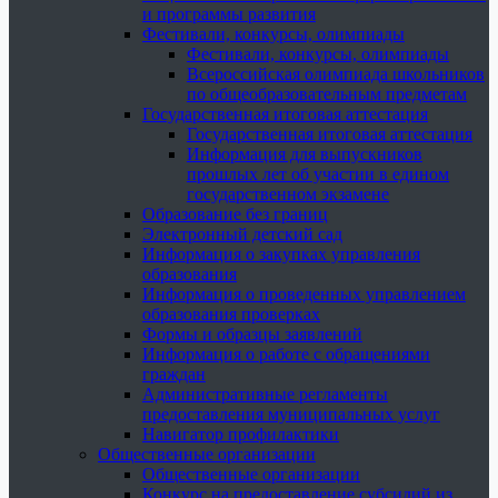
и программы развития
Фестивали, конкурсы, олимпиады
Фестивали, конкурсы, олимпиады
Всероссийская олимпиада школьников
по общеобразовательным предметам
Государственная итоговая аттестация
Государственная итоговая аттестация
Информация для выпускников
прошлых лет об участии в едином
государственном экзамене
Образование без границ
Электронный детский сад
Информация о закупках управления
образования
Информация о проведенных управлением
образования проверках
Формы и образцы заявлений
Информация о работе с обращениями
граждан
Административные регламенты
предоставления муниципальных услуг
Навигатор профилактики
Общественные организации
Общественные организации
Конкурс на предоставление субсидий из