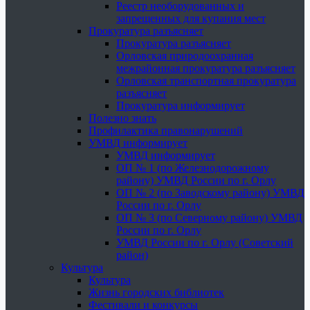
Реестр необорудованных и
запрещенных для купания мест
Прокуратура разъясняет
Прокуратура разъясняет
Орловская природоохранная
межрайонная прокуратура разъясняет
Орловская транспортная прокуратура
разъясняет
Прокуратура информирует
Полезно знать
Профилактика правонарушений
УМВД информирует
УМВД информирует
ОП № 1 (по Железнодорожному
району) УМВД России по г. Орлу
ОП № 2 (по Заводскому району) УМВД
России по г. Орлу
ОП № 3 (по Северному району) УМВД
России по г. Орлу
УМВД России по г. Орлу (Советский
район)
Культура
Культура
Жизнь городских библиотек
Фестивали и конкурсы