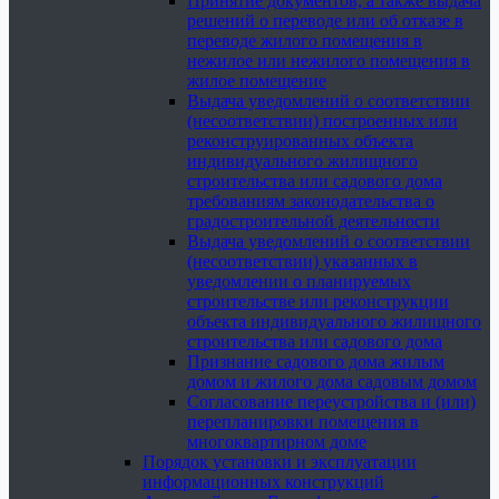
Принятие документов, а также выдача
решений о переводе или об отказе в
переводе жилого помещения в
нежилое или нежилого помещения в
жилое помещение
Выдача уведомлений о соответствии
(несоответствии) построенных или
реконструированных объекта
индивидуального жилищного
строительства или садового дома
требованиям законодательства о
градостроительной деятельности
Выдача уведомлений о соответствии
(несоответствии) указанных в
уведомлении о планируемых
строительстве или реконструкции
объекта индивидуального жилищного
строительства или садового дома
Признание садового дома жилым
домом и жилого дома садовым домом
Согласование переустройства и (или)
перепланировки помещения в
многоквартирном доме
Порядок установки и эксплуатации
информационных конструкций