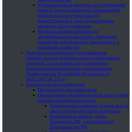
Муниципальный контроль за исполнением
единой теплоснабжающей организацией
обязательств по строительству,
реконструкции и (или) модернизации
объектов теплоснабжения
Муниципальный контроль на
автомобильном транспорте, городском
наземном электрическом транспорте и в
дорожном хозяйстве
Перечень находящихся в распоряжении
администрации муниципального образования
сведений, подлежащих представлению с
использованием координат (распоряжение
Правительства Российской Федерации от
09.02.2017 № 232-р)
Противодействие коррупции
Противодействие коррупции
Нормативные правовые и иные акты в сфере
противодействия коррупции
Нормативные правовые и иные акты в
сфере противодействия коррупции
Федеральные законы, указы
Президента РФ, постановления
Правительства РФ