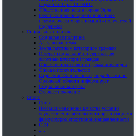
бюджета г. Орла СО НКО
Общественная палата города Орла
Реестр социально ориентированных
некоммерческих организаций - получателей
поддержки
Социальная политика
Социальная политика
Актуальные темы
Земля льготным категориям граждан
О мерах социальной поддержки для
льготных категорий граждан
Общественный совет по делам инвалидов
Опека и попечительство
Отделение Социального фонда России по
Орловской области информирует
Социальный контракт
Старшее поколение
Спорт
Спорт
Независимая оценка качества условий
осуществления деятельности организациями
физкультурно-спортивной направленности
ГТО
.....
......