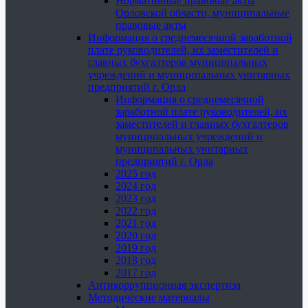
Нормативные правовые акты
Орловской области, муниципальные
правовые акты
Информация о среднемесячной заработной
плате руководителей, их заместителей и
главных бухгалтеров муниципальных
учреждений и муниципальных унитарных
предприятий г. Орла
Информация о среднемесячной
заработной плате руководителей, их
заместителей и главных бухгалтеров
муниципальных учреждений и
муниципальных унитарных
предприятий г. Орла
2025 год
2024 год
2023 год
2022 год
2021 год
2020 год
2019 год
2018 год
2017 год
Антикоррупционная экспертиза
Методические материалы