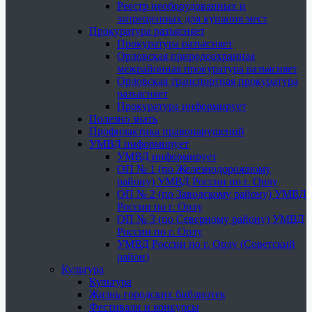
Реестр необорудованных и
запрещенных для купания мест
Прокуратура разъясняет
Прокуратура разъясняет
Орловская природоохранная
межрайонная прокуратура разъясняет
Орловская транспортная прокуратура
разъясняет
Прокуратура информирует
Полезно знать
Профилактика правонарушений
УМВД информирует
УМВД информирует
ОП № 1 (по Железнодорожному
району) УМВД России по г. Орлу
ОП № 2 (по Заводскому району) УМВД
России по г. Орлу
ОП № 3 (по Северному району) УМВД
России по г. Орлу
УМВД России по г. Орлу (Советский
район)
Культура
Культура
Жизнь городских библиотек
Фестивали и конкурсы