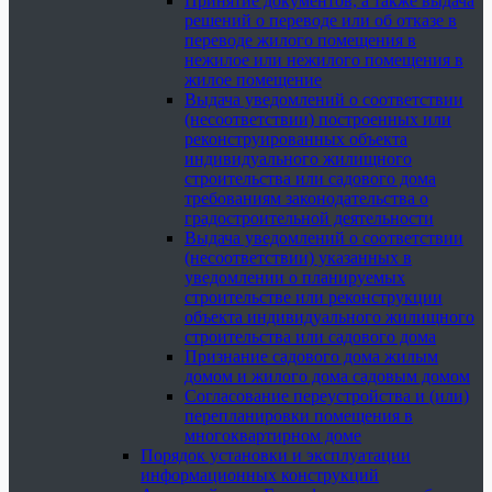
Принятие документов, а также выдача
решений о переводе или об отказе в
переводе жилого помещения в
нежилое или нежилого помещения в
жилое помещение
Выдача уведомлений о соответствии
(несоответствии) построенных или
реконструированных объекта
индивидуального жилищного
строительства или садового дома
требованиям законодательства о
градостроительной деятельности
Выдача уведомлений о соответствии
(несоответствии) указанных в
уведомлении о планируемых
строительстве или реконструкции
объекта индивидуального жилищного
строительства или садового дома
Признание садового дома жилым
домом и жилого дома садовым домом
Согласование переустройства и (или)
перепланировки помещения в
многоквартирном доме
Порядок установки и эксплуатации
информационных конструкций