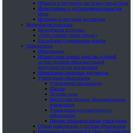
Объекты культурного наследия города Орла
Инфографика о достопримечательностях
Орла
Историко-культурная экспертиза
Молодёжная политика
Молодёжная политика
«Орёл помнит своих героев»
Российские студенческие отряды
Образование
Образование
Независимая оценка качества условий
осуществления образовательной
деятельности организациями
Нормативно-правовые документы
Учреждения образования
Учреждения образования
Школы
Детские сады
Негосударственные образовательные
учреждения
Учреждения дополнительного
образования
Прочие образовательные учреждения
Общая информация о системе образования
Национальные проекты в сфере образования