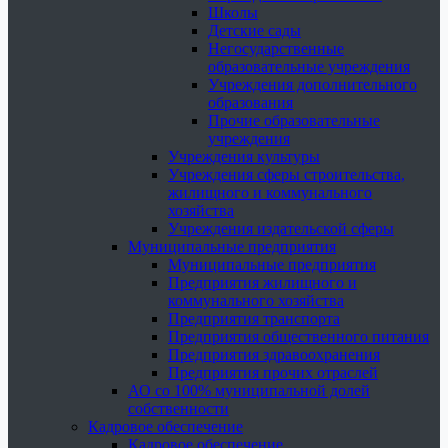
Школы
Детские сады
Негосударственные
образовательные учреждения
Учреждения дополнительного
образования
Прочие образовательные
учреждения
Учреждения культуры
Учреждения сферы строительства,
жилищного и коммунального
хозяйства
Учреждения издательской сферы
Муниципальные предприятия
Муниципальные предприятия
Предприятия жилищного и
коммунального хозяйства
Предприятия транспорта
Предприятия общественного питания
Предприятия здравоохранения
Предприятия прочих отраслей
АО со 100% муниципальной долей
собственности
Кадровое обеспечение
Кадровое обеспечение