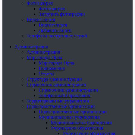
Фотогалерея
Фотогалерея
Загрузить фотографии
Видеогалерея
Видеогалерея
Добавить видео
Телефоны экстренных служб
Администрация
Администрация
Мэр города Орла
Мэр города Орла
Полномочия
Отчеты
Структура администрации
Справочник администрации
Справочник администрации
Телефонный справочник
Территориальные управления
Подведомственные организации
Подведомственные организации
Муниципальные учреждения
Муниципальные учреждения
Учреждения образования
Учреждения образования