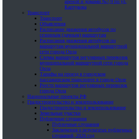
ареной и домами №7,9 по ул.
Картукова
Транспорт
Транспорт
Объявления
Расписание движения автобусов по
сезонным (дачным) маршрутам
Расписания движения автобусов по
маршрутам муниципальной маршрутной
сети города Орла
Схемы маршрутов регулярных перевозок
муниципальной маршрутной сети города
Орла
Тарифы на проезд в городском
пассажирском транспорте в городе Орле
Реестр маршрутов регулярных перевозок
города Орла
Национальные проекты РФ
Градостроительство и землепользование
Градостроительство и землепользование
Земельные участки
Публичные слушания
Публичные слушания
Заключения о результатах публичных
слушаний, 2026 год