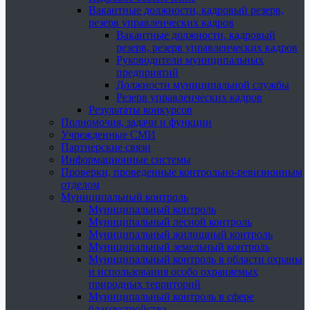
Вакантные должности, кадровый резерв,
резерв управленческих кадров
Вакантные должности, кадровый
резерв, резерв управленческих кадров
Руководители муниципальных
предприятий
Должности муниципальной службы
Резерв управленческих кадров
Результаты конкурсов
Полномочия, задачи и функции
Учрежденные СМИ
Партнерские связи
Информационные системы
Проверки, проведенные контрольно-ревизионным
отделом
Муниципальный контроль
Муниципальный контроль
Муниципальный лесной контроль
Муниципальный жилищный контроль
Муниципальный земельный контроль
Муниципальный контроль в области охраны
и использования особо охраняемых
природных территорий
Муниципальный контроль в сфере
благоустройства