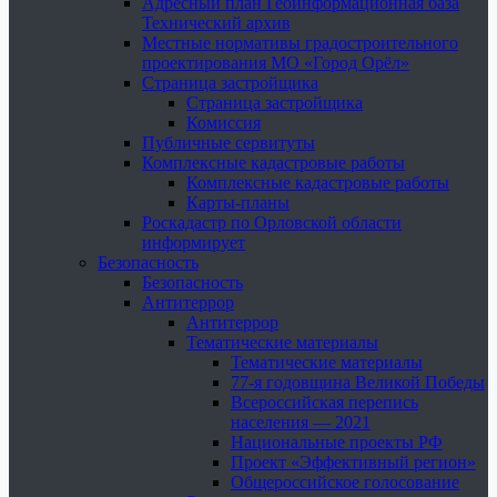
Адресный план Геоинформационная база
Технический архив
Местные нормативы градостроительного
проектирования МО «Город Орёл»
Страница застройщика
Страница застройщика
Комиссия
Публичные сервитуты
Комплексные кадастровые работы
Комплексные кадастровые работы
Карты-планы
Роскадастр по Орловской области
информирует
Безопасность
Безопасность
Антитеррор
Антитеррор
Тематические материалы
Тематические материалы
77-я годовщина Великой Победы
Всероссийская перепись
населения — 2021
Национальные проекты РФ
Проект «Эффективный регион»
Общероссийское голосование