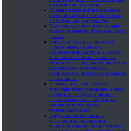
объектов в эксплуатацию.
Выдача разрешений на размещение
объектов в соответствии со статьей
39.36 Земельного кодекса РФ
Подготовка, регистрация и выдача
градостроительного плана земельного
участка
Предоставление разрешений на
условно разрешенный вид
использования участка или объекта
капитального строительства и на
отклонение от предельных параметров
разрешенного строительства,
реконструкции объектов капитального
строительства
Выдача картографического и
топографического материала, а также
сведений об исходной планово-
высотной геодезической сети для
производства топографо-
геодезических работ
Предоставление решения о
согласовании архитектурно-
градостроительного облика объекта