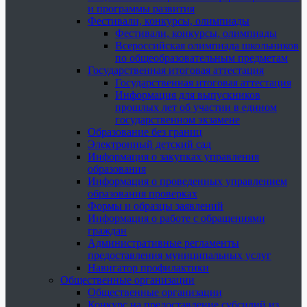
и программы развития
Фестивали, конкурсы, олимпиады
Фестивали, конкурсы, олимпиады
Всероссийская олимпиада школьников
по общеобразовательным предметам
Государственная итоговая аттестация
Государственная итоговая аттестация
Информация для выпускников
прошлых лет об участии в едином
государственном экзамене
Образование без границ
Электронный детский сад
Информация о закупках управления
образования
Информация о проведенных управлением
образования проверках
Формы и образцы заявлений
Информация о работе с обращениями
граждан
Административные регламенты
предоставления муниципальных услуг
Навигатор профилактики
Общественные организации
Общественные организации
Конкурс на предоставление субсидий из