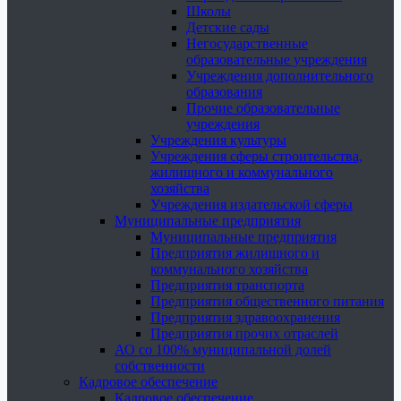
Школы
Детские сады
Негосударственные
образовательные учреждения
Учреждения дополнительного
образования
Прочие образовательные
учреждения
Учреждения культуры
Учреждения сферы строительства,
жилищного и коммунального
хозяйства
Учреждения издательской сферы
Муниципальные предприятия
Муниципальные предприятия
Предприятия жилищного и
коммунального хозяйства
Предприятия транспорта
Предприятия общественного питания
Предприятия здравоохранения
Предприятия прочих отраслей
АО со 100% муниципальной долей
собственности
Кадровое обеспечение
Кадровое обеспечение