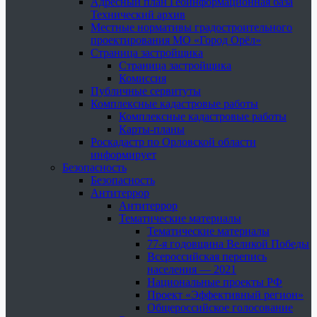
Адресный план Геоинформационная база
Технический архив
Местные нормативы градостроительного
проектирования МО «Город Орёл»
Страница застройщика
Страница застройщика
Комиссия
Публичные сервитуты
Комплексные кадастровые работы
Комплексные кадастровые работы
Карты-планы
Роскадастр по Орловской области
информирует
Безопасность
Безопасность
Антитеррор
Антитеррор
Тематические материалы
Тематические материалы
77-я годовщина Великой Победы
Всероссийская перепись
населения — 2021
Национальные проекты РФ
Проект «Эффективный регион»
Общероссийское голосование