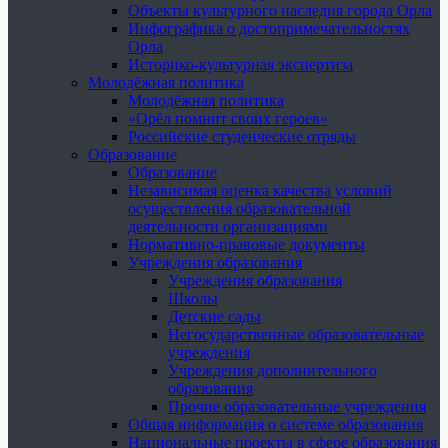
Объекты культурного наследия города Орла
Инфографика о достопримечательностях
Орла
Историко-культурная экспертиза
Молодёжная политика
Молодёжная политика
«Орёл помнит своих героев»
Российские студенческие отряды
Образование
Образование
Независимая оценка качества условий
осуществления образовательной
деятельности организациями
Нормативно-правовые документы
Учреждения образования
Учреждения образования
Школы
Детские сады
Негосударственные образовательные
учреждения
Учреждения дополнительного
образования
Прочие образовательные учреждения
Общая информация о системе образования
Национальные проекты в сфере образования