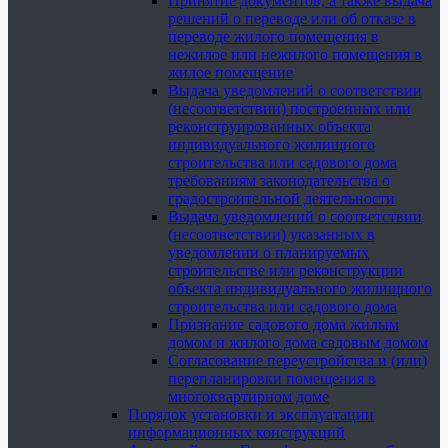
Принятие документов, а также выдача
решений о переводе или об отказе в
переводе жилого помещения в
нежилое или нежилого помещения в
жилое помещение
Выдача уведомлений о соответствии
(несоответствии) построенных или
реконструированных объекта
индивидуального жилищного
строительства или садового дома
требованиям законодательства о
градостроительной деятельности
Выдача уведомлений о соответствии
(несоответствии) указанных в
уведомлении о планируемых
строительстве или реконструкции
объекта индивидуального жилищного
строительства или садового дома
Признание садового дома жилым
домом и жилого дома садовым домом
Согласование переустройства и (или)
перепланировки помещения в
многоквартирном доме
Порядок установки и эксплуатации
информационных конструкций