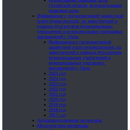
Нормативные правовые акты
Орловской области, муниципальные
правовые акты
Информация о среднемесячной заработной
плате руководителей, их заместителей и
главных бухгалтеров муниципальных
учреждений и муниципальных унитарных
предприятий г. Орла
Информация о среднемесячной
заработной плате руководителей, их
заместителей и главных бухгалтеров
муниципальных учреждений и
муниципальных унитарных
предприятий г. Орла
2025 год
2024 год
2023 год
2022 год
2021 год
2020 год
2019 год
2018 год
2017 год
Антикоррупционная экспертиза
Методические материалы