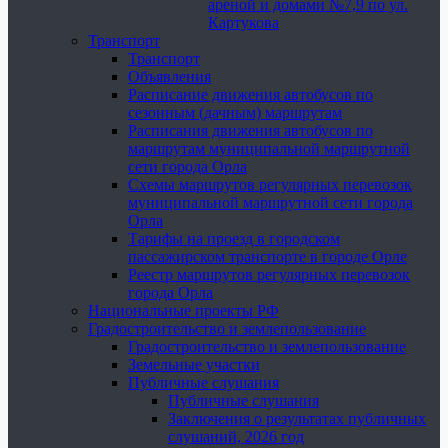
ареной и домами №7,9 по ул.
Картукова
Транспорт
Транспорт
Объявления
Расписание движения автобусов по
сезонным (дачным) маршрутам
Расписания движения автобусов по
маршрутам муниципальной маршрутной
сети города Орла
Схемы маршрутов регулярных перевозок
муниципальной маршрутной сети города
Орла
Тарифы на проезд в городском
пассажирском транспорте в городе Орле
Реестр маршрутов регулярных перевозок
города Орла
Национальные проекты РФ
Градостроительство и землепользование
Градостроительство и землепользование
Земельные участки
Публичные слушания
Публичные слушания
Заключения о результатах публичных
слушаний, 2026 год