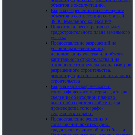
объектов в эксплуатацию.
Выдача разрешений на размещение
объектов в соответствии со статьей
39.36 Земельного кодекса РФ
Подготовка, регистрация и выдача
градостроительного плана земельного
участка
Предоставление разрешений на
условно разрешенный вид
использования участка или объекта
капитального строительства и на
отклонение от предельных параметров
разрешенного строительства,
реконструкции объектов капитального
строительства
Выдача картографического и
топографического материала, а также
сведений об исходной планово-
высотной геодезической сети для
производства топографо-
геодезических работ
Предоставление решения о
согласовании архитектурно-
градостроительного облика объекта