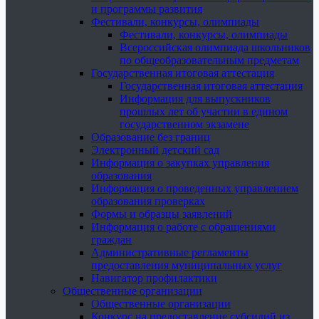
и программы развития
Фестивали, конкурсы, олимпиады
Фестивали, конкурсы, олимпиады
Всероссийская олимпиада школьников
по общеобразовательным предметам
Государственная итоговая аттестация
Государственная итоговая аттестация
Информация для выпускников
прошлых лет об участии в едином
государственном экзамене
Образование без границ
Электронный детский сад
Информация о закупках управления
образования
Информация о проведенных управлением
образования проверках
Формы и образцы заявлений
Информация о работе с обращениями
граждан
Административные регламенты
предоставления муниципальных услуг
Навигатор профилактики
Общественные организации
Общественные организации
Конкурс на предоставление субсидий из