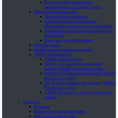
Реестр необорудованных и
запрещенных для купания мест
Прокуратура разъясняет
Прокуратура разъясняет
Орловская природоохранная
межрайонная прокуратура разъясняет
Орловская транспортная прокуратура
разъясняет
Прокуратура информирует
Полезно знать
Профилактика правонарушений
УМВД информирует
УМВД информирует
ОП № 1 (по Железнодорожному
району) УМВД России по г. Орлу
ОП № 2 (по Заводскому району) УМВД
России по г. Орлу
ОП № 3 (по Северному району) УМВД
России по г. Орлу
УМВД России по г. Орлу (Советский
район)
Культура
Культура
Жизнь городских библиотек
Фестивали и конкурсы