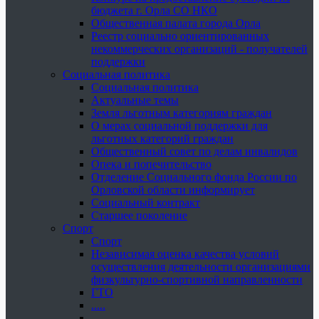
бюджета г. Орла СО НКО
Общественная палата города Орла
Реестр социально ориентированных
некоммерческих организаций - получателей
поддержки
Социальная политика
Социальная политика
Актуальные темы
Земля льготным категориям граждан
О мерах социальной поддержки для
льготных категорий граждан
Общественный совет по делам инвалидов
Опека и попечительство
Отделение Социального фонда России по
Орловской области информирует
Социальный контракт
Старшее поколение
Спорт
Спорт
Независимая оценка качества условий
осуществления деятельности организациями
физкультурно-спортивной направленности
ГТО
.....
......