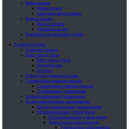
Фотогалерея
Фотогалерея
Загрузить фотографии
Видеогалерея
Видеогалерея
Добавить видео
Телефоны экстренных служб
Администрация
Администрация
Мэр города Орла
Мэр города Орла
Полномочия
Отчеты
Структура администрации
Справочник администрации
Справочник администрации
Телефонный справочник
Территориальные управления
Подведомственные организации
Подведомственные организации
Муниципальные учреждения
Муниципальные учреждения
Учреждения образования
Учреждения образования