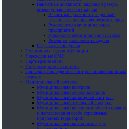
Вакантные должности, кадровый резерв,
резерв управленческих кадров
Вакантные должности, кадровый
резерв, резерв управленческих кадров
Руководители муниципальных
предприятий
Должности муниципальной службы
Резерв управленческих кадров
Результаты конкурсов
Полномочия, задачи и функции
Учрежденные СМИ
Партнерские связи
Информационные системы
Проверки, проведенные контрольно-ревизионным
отделом
Муниципальный контроль
Муниципальный контроль
Муниципальный лесной контроль
Муниципальный жилищный контроль
Муниципальный земельный контроль
Муниципальный контроль в области охраны
и использования особо охраняемых
природных территорий
Муниципальный контроль в сфере
благоустройства