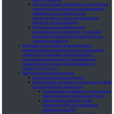
Муниципальный контроль за исполнением
единой теплоснабжающей организацией
обязательств по строительству,
реконструкции и (или) модернизации
объектов теплоснабжения
Муниципальный контроль на
автомобильном транспорте, городском
наземном электрическом транспорте и в
дорожном хозяйстве
Перечень находящихся в распоряжении
администрации муниципального образования
сведений, подлежащих представлению с
использованием координат (распоряжение
Правительства Российской Федерации от
09.02.2017 № 232-р)
Противодействие коррупции
Противодействие коррупции
Нормативные правовые и иные акты в сфере
противодействия коррупции
Нормативные правовые и иные акты в
сфере противодействия коррупции
Федеральные законы, указы
Президента РФ, постановления
Правительства РФ