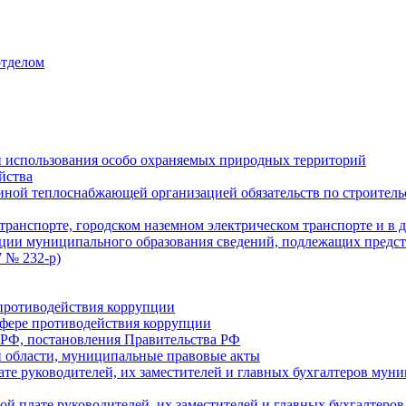
отделом
 использования особо охраняемых природных территорий
йства
ой теплоснабжающей организацией обязательств по строительс
ранспорте, городском наземном электрическом транспорте и в 
ции муниципального образования сведений, подлежащих предст
 № 232-р)
противодействия коррупции
фере противодействия коррупции
 РФ, постановления Правительства РФ
 области, муниципальные правовые акты
ате руководителей, их заместителей и главных бухгалтеров м
ой плате руководителей, их заместителей и главных бухгалте