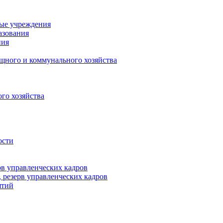
ные учреждения
азования
ния
щного и коммунального хозяйства
го хозяйства
ости
рв управленческих кадров
 резерв управленческих кадров
ятий