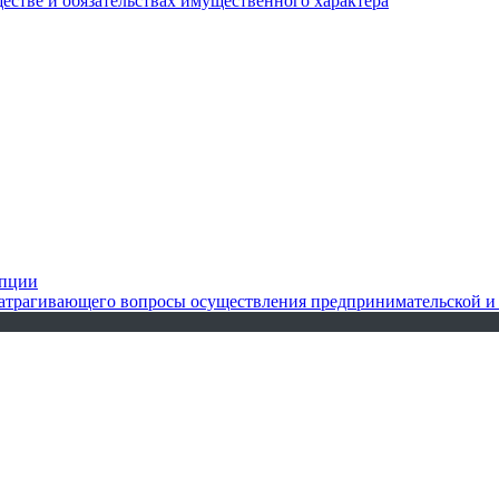
ществе и обязательствах имущественного характера
упции
 затрагивающего вопросы осуществления предпринимательской и