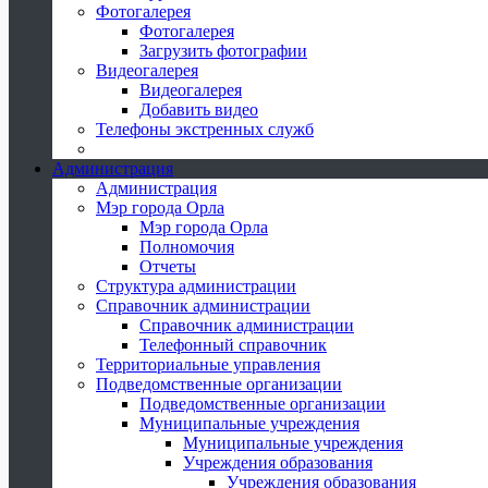
Фотогалерея
Фотогалерея
Загрузить фотографии
Видеогалерея
Видеогалерея
Добавить видео
Телефоны экстренных служб
Администрация
Администрация
Мэр города Орла
Мэр города Орла
Полномочия
Отчеты
Структура администрации
Справочник администрации
Справочник администрации
Телефонный справочник
Территориальные управления
Подведомственные организации
Подведомственные организации
Муниципальные учреждения
Муниципальные учреждения
Учреждения образования
Учреждения образования