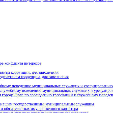
ре конфликта интересов
твием коррупции, для заполнения
одействием коррупции, для заполнения
ебному поведению муниципальных служащих и урегулированию 
 служебному поведению муниципальных служащих и урегулиро
 города Орла по соблюдению требований к служебному повед
с бывшим государственным, муниципальным служащим
е и обязательствах имущественного характера