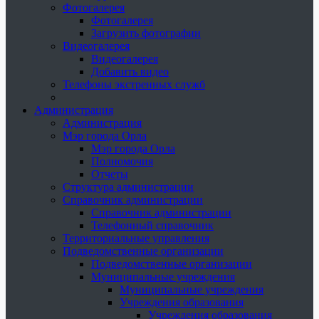
Фотогалерея
Фотогалерея
Загрузить фотографии
Видеогалерея
Видеогалерея
Добавить видео
Телефоны экстренных служб
Администрация
Администрация
Мэр города Орла
Мэр города Орла
Полномочия
Отчеты
Структура администрации
Справочник администрации
Справочник администрации
Телефонный справочник
Территориальные управления
Подведомственные организации
Подведомственные организации
Муниципальные учреждения
Муниципальные учреждения
Учреждения образования
Учреждения образования