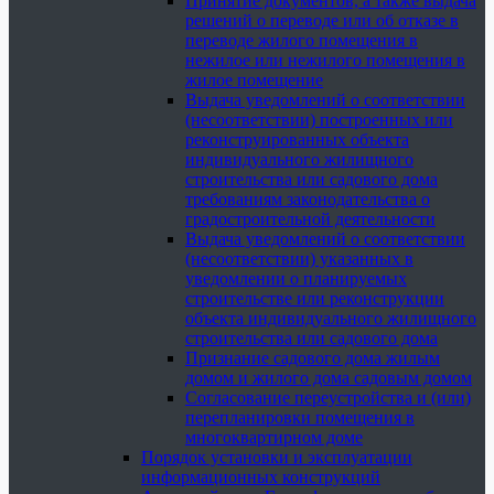
Принятие документов, а также выдача
решений о переводе или об отказе в
переводе жилого помещения в
нежилое или нежилого помещения в
жилое помещение
Выдача уведомлений о соответствии
(несоответствии) построенных или
реконструированных объекта
индивидуального жилищного
строительства или садового дома
требованиям законодательства о
градостроительной деятельности
Выдача уведомлений о соответствии
(несоответствии) указанных в
уведомлении о планируемых
строительстве или реконструкции
объекта индивидуального жилищного
строительства или садового дома
Признание садового дома жилым
домом и жилого дома садовым домом
Согласование переустройства и (или)
перепланировки помещения в
многоквартирном доме
Порядок установки и эксплуатации
информационных конструкций