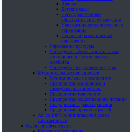
Школы
Детские сады
Негосударственные
образовательные учреждения
Учреждения дополнительного
образования
Прочие образовательные
учреждения
Учреждения культуры
Учреждения сферы строительства,
жилищного и коммунального
хозяйства
Учреждения издательской сферы
Муниципальные предприятия
Муниципальные предприятия
Предприятия жилищного и
коммунального хозяйства
Предприятия транспорта
Предприятия общественного питания
Предприятия здравоохранения
Предприятия прочих отраслей
АО со 100% муниципальной долей
собственности
Кадровое обеспечение
Кадровое обеспечение