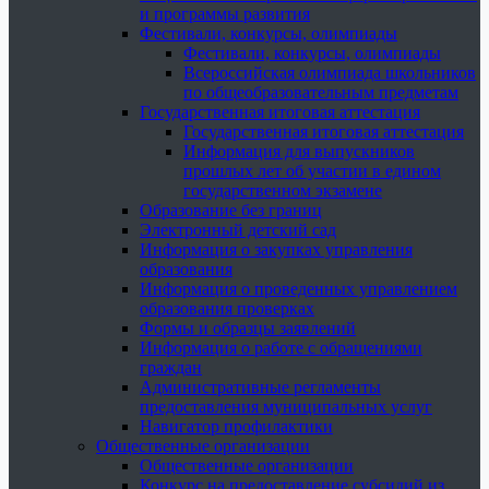
и программы развития
Фестивали, конкурсы, олимпиады
Фестивали, конкурсы, олимпиады
Всероссийская олимпиада школьников
по общеобразовательным предметам
Государственная итоговая аттестация
Государственная итоговая аттестация
Информация для выпускников
прошлых лет об участии в едином
государственном экзамене
Образование без границ
Электронный детский сад
Информация о закупках управления
образования
Информация о проведенных управлением
образования проверках
Формы и образцы заявлений
Информация о работе с обращениями
граждан
Административные регламенты
предоставления муниципальных услуг
Навигатор профилактики
Общественные организации
Общественные организации
Конкурс на предоставление субсидий из