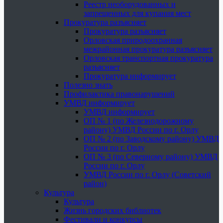
Реестр необорудованных и
запрещенных для купания мест
Прокуратура разъясняет
Прокуратура разъясняет
Орловская природоохранная
межрайонная прокуратура разъясняет
Орловская транспортная прокуратура
разъясняет
Прокуратура информирует
Полезно знать
Профилактика правонарушений
УМВД информирует
УМВД информирует
ОП № 1 (по Железнодорожному
району) УМВД России по г. Орлу
ОП № 2 (по Заводскому району) УМВД
России по г. Орлу
ОП № 3 (по Северному району) УМВД
России по г. Орлу
УМВД России по г. Орлу (Советский
район)
Культура
Культура
Жизнь городских библиотек
Фестивали и конкурсы