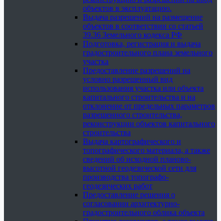
объектов в эксплуатацию.
Выдача разрешений на размещение
объектов в соответствии со статьей
39.36 Земельного кодекса РФ
Подготовка, регистрация и выдача
градостроительного плана земельного
участка
Предоставление разрешений на
условно разрешенный вид
использования участка или объекта
капитального строительства и на
отклонение от предельных параметров
разрешенного строительства,
реконструкции объектов капитального
строительства
Выдача картографического и
топографического материала, а также
сведений об исходной планово-
высотной геодезической сети для
производства топографо-
геодезических работ
Предоставление решения о
согласовании архитектурно-
градостроительного облика объекта