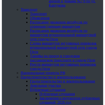
ареной и домами №7,9 по ул.
Картукова
Транспорт
Транспорт
Объявления
Расписание движения автобусов по
сезонным (дачным) маршрутам
Расписания движения автобусов по
маршрутам муниципальной маршрутной
сети города Орла
Схемы маршрутов регулярных перевозок
муниципальной маршрутной сети города
Орла
Тарифы на проезд в городском
пассажирском транспорте в городе Орле
Реестр маршрутов регулярных перевозок
города Орла
Национальные проекты РФ
Градостроительство и землепользование
Градостроительство и землепользование
Земельные участки
Публичные слушания
Публичные слушания
Заключения о результатах публичных
слушаний, 2026 год