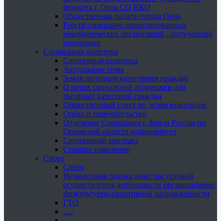
бюджета г. Орла СО НКО
Общественная палата города Орла
Реестр социально ориентированных
некоммерческих организаций - получателей
поддержки
Социальная политика
Социальная политика
Актуальные темы
Земля льготным категориям граждан
О мерах социальной поддержки для
льготных категорий граждан
Общественный совет по делам инвалидов
Опека и попечительство
Отделение Социального фонда России по
Орловской области информирует
Социальный контракт
Старшее поколение
Спорт
Спорт
Независимая оценка качества условий
осуществления деятельности организациями
физкультурно-спортивной направленности
ГТО
.....
......