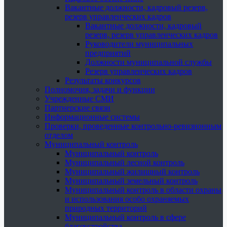
Вакантные должности, кадровый резерв,
резерв управленческих кадров
Вакантные должности, кадровый
резерв, резерв управленческих кадров
Руководители муниципальных
предприятий
Должности муниципальной службы
Резерв управленческих кадров
Результаты конкурсов
Полномочия, задачи и функции
Учрежденные СМИ
Партнерские связи
Информационные системы
Проверки, проведенные контрольно-ревизионным
отделом
Муниципальный контроль
Муниципальный контроль
Муниципальный лесной контроль
Муниципальный жилищный контроль
Муниципальный земельный контроль
Муниципальный контроль в области охраны
и использования особо охраняемых
природных территорий
Муниципальный контроль в сфере
благоустройства