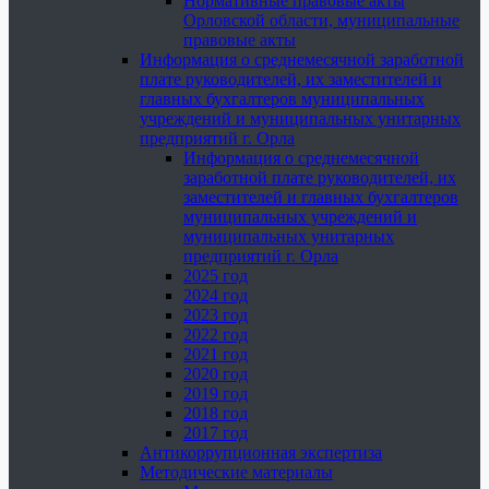
Нормативные правовые акты
Орловской области, муниципальные
правовые акты
Информация о среднемесячной заработной
плате руководителей, их заместителей и
главных бухгалтеров муниципальных
учреждений и муниципальных унитарных
предприятий г. Орла
Информация о среднемесячной
заработной плате руководителей, их
заместителей и главных бухгалтеров
муниципальных учреждений и
муниципальных унитарных
предприятий г. Орла
2025 год
2024 год
2023 год
2022 год
2021 год
2020 год
2019 год
2018 год
2017 год
Антикоррупционная экспертиза
Методические материалы