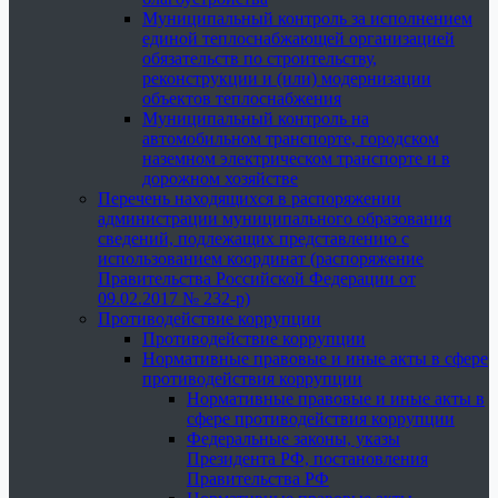
Муниципальный контроль за исполнением
единой теплоснабжающей организацией
обязательств по строительству,
реконструкции и (или) модернизации
объектов теплоснабжения
Муниципальный контроль на
автомобильном транспорте, городском
наземном электрическом транспорте и в
дорожном хозяйстве
Перечень находящихся в распоряжении
администрации муниципального образования
сведений, подлежащих представлению с
использованием координат (распоряжение
Правительства Российской Федерации от
09.02.2017 № 232-р)
Противодействие коррупции
Противодействие коррупции
Нормативные правовые и иные акты в сфере
противодействия коррупции
Нормативные правовые и иные акты в
сфере противодействия коррупции
Федеральные законы, указы
Президента РФ, постановления
Правительства РФ