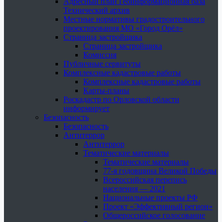
Адресный план Геоинформационная база
Технический архив
Местные нормативы градостроительного
проектирования МО «Город Орёл»
Страница застройщика
Страница застройщика
Комиссия
Публичные сервитуты
Комплексные кадастровые работы
Комплексные кадастровые работы
Карты-планы
Роскадастр по Орловской области
информирует
Безопасность
Безопасность
Антитеррор
Антитеррор
Тематические материалы
Тематические материалы
77-я годовщина Великой Победы
Всероссийская перепись
населения — 2021
Национальные проекты РФ
Проект «Эффективный регион»
Общероссийское голосование