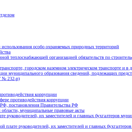
отделом
 использования особо охраняемых природных территорий
йства
ой теплоснабжающей организацией обязательств по строительс
ранспорте, городском наземном электрическом транспорте и в 
ции муниципального образования сведений, подлежащих предст
 № 232-р)
противодействия коррупции
фере противодействия коррупции
 РФ, постановления Правительства РФ
 области, муниципальные правовые акты
ате руководителей, их заместителей и главных бухгалтеров м
ой плате руководителей, их заместителей и главных бухгалте