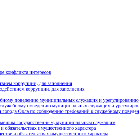
ре конфликта интересов
твием коррупции, для заполнения
одействием коррупции, для заполнения
ебному поведению муниципальных служащих и урегулированию 
 служебному поведению муниципальных служащих и урегулиро
 города Орла по соблюдению требований к служебному повед
с бывшим государственным, муниципальным служащим
е и обязательствах имущественного характера
ществе и обязательствах имущественного характера