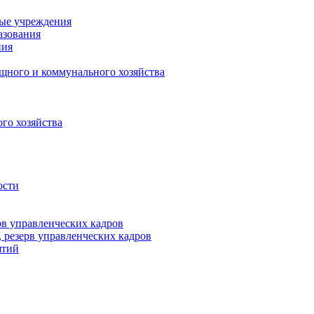
ные учреждения
азования
ния
щного и коммунального хозяйства
го хозяйства
ости
рв управленческих кадров
 резерв управленческих кадров
ятий