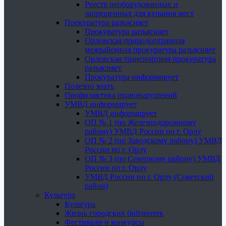
Реестр необорудованных и
запрещенных для купания мест
Прокуратура разъясняет
Прокуратура разъясняет
Орловская природоохранная
межрайонная прокуратура разъясняет
Орловская транспортная прокуратура
разъясняет
Прокуратура информирует
Полезно знать
Профилактика правонарушений
УМВД информирует
УМВД информирует
ОП № 1 (по Железнодорожному
району) УМВД России по г. Орлу
ОП № 2 (по Заводскому району) УМВД
России по г. Орлу
ОП № 3 (по Северному району) УМВД
России по г. Орлу
УМВД России по г. Орлу (Советский
район)
Культура
Культура
Жизнь городских библиотек
Фестивали и конкурсы