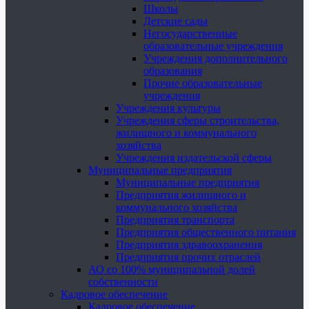
Школы
Детские сады
Негосударственные
образовательные учреждения
Учреждения дополнительного
образования
Прочие образовательные
учреждения
Учреждения культуры
Учреждения сферы строительства,
жилищного и коммунального
хозяйства
Учреждения издательской сферы
Муниципальные предприятия
Муниципальные предприятия
Предприятия жилищного и
коммунального хозяйства
Предприятия транспорта
Предприятия общественного питания
Предприятия здравоохранения
Предприятия прочих отраслей
АО со 100% муниципальной долей
собственности
Кадровое обеспечение
Кадровое обеспечение