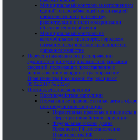
Муниципальный контроль за исполнением
единой теплоснабжающей организацией
обязательств по строительству,
реконструкции и (или) модернизации
объектов теплоснабжения
Муниципальный контроль на
автомобильном транспорте, городском
наземном электрическом транспорте и в
дорожном хозяйстве
Перечень находящихся в распоряжении
администрации муниципального образования
сведений, подлежащих представлению с
использованием координат (распоряжение
Правительства Российской Федерации от
09.02.2017 № 232-р)
Противодействие коррупции
Противодействие коррупции
Нормативные правовые и иные акты в сфере
противодействия коррупции
Нормативные правовые и иные акты в
сфере противодействия коррупции
Федеральные законы, указы
Президента РФ, постановления
Правительства РФ