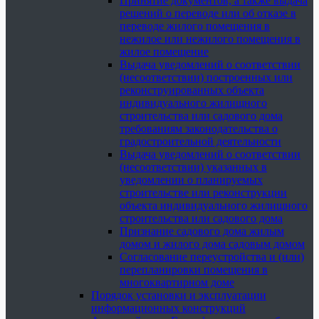
Принятие документов, а также выдача
решений о переводе или об отказе в
переводе жилого помещения в
нежилое или нежилого помещения в
жилое помещение
Выдача уведомлений о соответствии
(несоответствии) построенных или
реконструированных объекта
индивидуального жилищного
строительства или садового дома
требованиям законодательства о
градостроительной деятельности
Выдача уведомлений о соответствии
(несоответствии) указанных в
уведомлении о планируемых
строительстве или реконструкции
объекта индивидуального жилищного
строительства или садового дома
Признание садового дома жилым
домом и жилого дома садовым домом
Согласование переустройства и (или)
перепланировки помещения в
многоквартирном доме
Порядок установки и эксплуатации
информационных конструкций