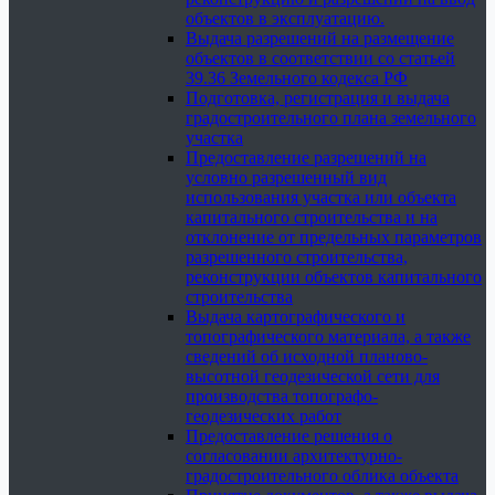
объектов в эксплуатацию.
Выдача разрешений на размещение
объектов в соответствии со статьей
39.36 Земельного кодекса РФ
Подготовка, регистрация и выдача
градостроительного плана земельного
участка
Предоставление разрешений на
условно разрешенный вид
использования участка или объекта
капитального строительства и на
отклонение от предельных параметров
разрешенного строительства,
реконструкции объектов капитального
строительства
Выдача картографического и
топографического материала, а также
сведений об исходной планово-
высотной геодезической сети для
производства топографо-
геодезических работ
Предоставление решения о
согласовании архитектурно-
градостроительного облика объекта