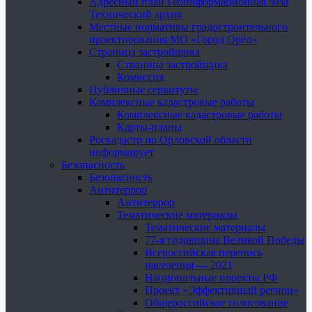
Адресный план Геоинформационная база
Технический архив
Местные нормативы градостроительного
проектирования МО «Город Орёл»
Страница застройщика
Страница застройщика
Комиссия
Публичные сервитуты
Комплексные кадастровые работы
Комплексные кадастровые работы
Карты-планы
Роскадастр по Орловской области
информирует
Безопасность
Безопасность
Антитеррор
Антитеррор
Тематические материалы
Тематические материалы
77-я годовщина Великой Победы
Всероссийская перепись
населения — 2021
Национальные проекты РФ
Проект «Эффективный регион»
Общероссийское голосование