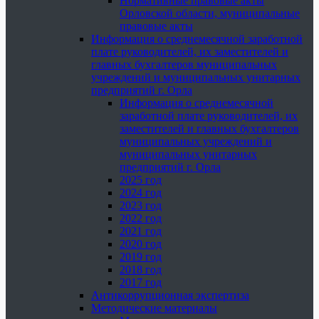
Нормативные правовые акты
Орловской области, муниципальные
правовые акты
Информация о среднемесячной заработной
плате руководителей, их заместителей и
главных бухгалтеров муниципальных
учреждений и муниципальных унитарных
предприятий г. Орла
Информация о среднемесячной
заработной плате руководителей, их
заместителей и главных бухгалтеров
муниципальных учреждений и
муниципальных унитарных
предприятий г. Орла
2025 год
2024 год
2023 год
2022 год
2021 год
2020 год
2019 год
2018 год
2017 год
Антикоррупционная экспертиза
Методические материалы