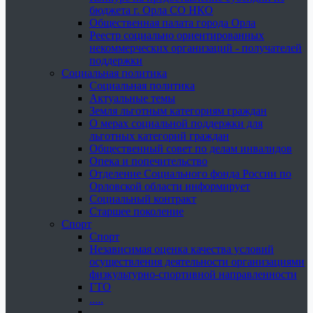
бюджета г. Орла СО НКО
Общественная палата города Орла
Реестр социально ориентированных
некоммерческих организаций - получателей
поддержки
Социальная политика
Социальная политика
Актуальные темы
Земля льготным категориям граждан
О мерах социальной поддержки для
льготных категорий граждан
Общественный совет по делам инвалидов
Опека и попечительство
Отделение Социального фонда России по
Орловской области информирует
Социальный контракт
Старшее поколение
Спорт
Спорт
Независимая оценка качества условий
осуществления деятельности организациями
физкультурно-спортивной направленности
ГТО
.....
......