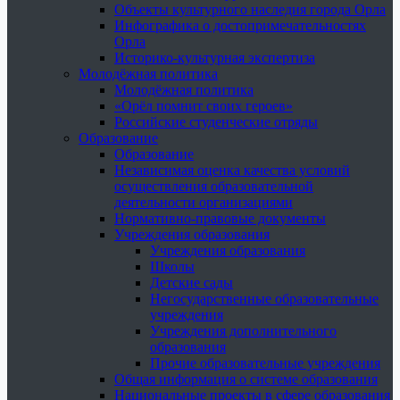
Объекты культурного наследия города Орла
Инфографика о достопримечательностях
Орла
Историко-культурная экспертиза
Молодёжная политика
Молодёжная политика
«Орёл помнит своих героев»
Российские студенческие отряды
Образование
Образование
Независимая оценка качества условий
осуществления образовательной
деятельности организациями
Нормативно-правовые документы
Учреждения образования
Учреждения образования
Школы
Детские сады
Негосударственные образовательные
учреждения
Учреждения дополнительного
образования
Прочие образовательные учреждения
Общая информация о системе образования
Национальные проекты в сфере образования