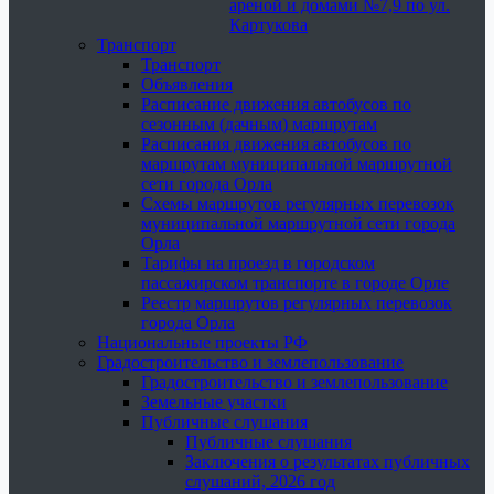
ареной и домами №7,9 по ул.
Картукова
Транспорт
Транспорт
Объявления
Расписание движения автобусов по
сезонным (дачным) маршрутам
Расписания движения автобусов по
маршрутам муниципальной маршрутной
сети города Орла
Схемы маршрутов регулярных перевозок
муниципальной маршрутной сети города
Орла
Тарифы на проезд в городском
пассажирском транспорте в городе Орле
Реестр маршрутов регулярных перевозок
города Орла
Национальные проекты РФ
Градостроительство и землепользование
Градостроительство и землепользование
Земельные участки
Публичные слушания
Публичные слушания
Заключения о результатах публичных
слушаний, 2026 год