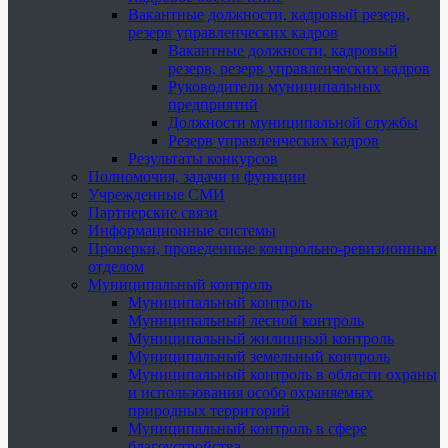
Вакантные должности, кадровый резерв,
резерв управленческих кадров
Вакантные должности, кадровый
резерв, резерв управленческих кадров
Руководители муниципальных
предприятий
Должности муниципальной службы
Резерв управленческих кадров
Результаты конкурсов
Полномочия, задачи и функции
Учрежденные СМИ
Партнерские связи
Информационные системы
Проверки, проведенные контрольно-ревизионным
отделом
Муниципальный контроль
Муниципальный контроль
Муниципальный лесной контроль
Муниципальный жилищный контроль
Муниципальный земельный контроль
Муниципальный контроль в области охраны
и использования особо охраняемых
природных территорий
Муниципальный контроль в сфере
благоустройства