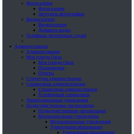
Фотогалерея
Фотогалерея
Загрузить фотографии
Видеогалерея
Видеогалерея
Добавить видео
Телефоны экстренных служб
Администрация
Администрация
Мэр города Орла
Мэр города Орла
Полномочия
Отчеты
Структура администрации
Справочник администрации
Справочник администрации
Телефонный справочник
Территориальные управления
Подведомственные организации
Подведомственные организации
Муниципальные учреждения
Муниципальные учреждения
Учреждения образования
Учреждения образования