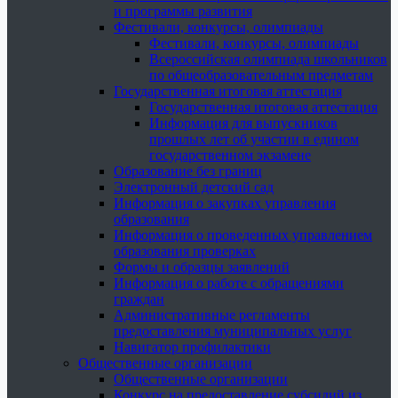
и программы развития
Фестивали, конкурсы, олимпиады
Фестивали, конкурсы, олимпиады
Всероссийская олимпиада школьников
по общеобразовательным предметам
Государственная итоговая аттестация
Государственная итоговая аттестация
Информация для выпускников
прошлых лет об участии в едином
государственном экзамене
Образование без границ
Электронный детский сад
Информация о закупках управления
образования
Информация о проведенных управлением
образования проверках
Формы и образцы заявлений
Информация о работе с обращениями
граждан
Административные регламенты
предоставления муниципальных услуг
Навигатор профилактики
Общественные организации
Общественные организации
Конкурс на предоставление субсидий из