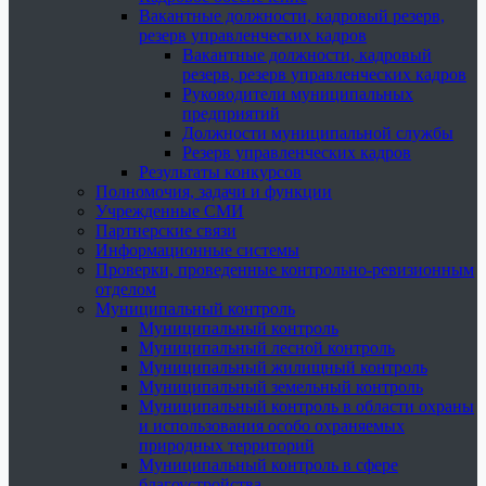
Вакантные должности, кадровый резерв,
резерв управленческих кадров
Вакантные должности, кадровый
резерв, резерв управленческих кадров
Руководители муниципальных
предприятий
Должности муниципальной службы
Резерв управленческих кадров
Результаты конкурсов
Полномочия, задачи и функции
Учрежденные СМИ
Партнерские связи
Информационные системы
Проверки, проведенные контрольно-ревизионным
отделом
Муниципальный контроль
Муниципальный контроль
Муниципальный лесной контроль
Муниципальный жилищный контроль
Муниципальный земельный контроль
Муниципальный контроль в области охраны
и использования особо охраняемых
природных территорий
Муниципальный контроль в сфере
благоустройства