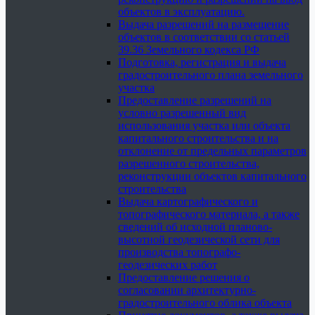
объектов в эксплуатацию.
Выдача разрешений на размещение
объектов в соответствии со статьей
39.36 Земельного кодекса РФ
Подготовка, регистрация и выдача
градостроительного плана земельного
участка
Предоставление разрешений на
условно разрешенный вид
использования участка или объекта
капитального строительства и на
отклонение от предельных параметров
разрешенного строительства,
реконструкции объектов капитального
строительства
Выдача картографического и
топографического материала, а также
сведений об исходной планово-
высотной геодезической сети для
производства топографо-
геодезических работ
Предоставление решения о
согласовании архитектурно-
градостроительного облика объекта