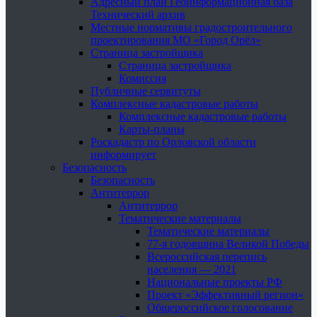
Адресный план Геоинформационная база
Технический архив
Местные нормативы градостроительного
проектирования МО «Город Орёл»
Страница застройщика
Страница застройщика
Комиссия
Публичные сервитуты
Комплексные кадастровые работы
Комплексные кадастровые работы
Карты-планы
Роскадастр по Орловской области
информирует
Безопасность
Безопасность
Антитеррор
Антитеррор
Тематические материалы
Тематические материалы
77-я годовщина Великой Победы
Всероссийская перепись
населения — 2021
Национальные проекты РФ
Проект «Эффективный регион»
Общероссийское голосование