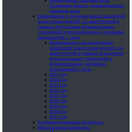
Нормативные правовые акты
Орловской области, муниципальные
правовые акты
Информация о среднемесячной заработной
плате руководителей, их заместителей и
главных бухгалтеров муниципальных
учреждений и муниципальных унитарных
предприятий г. Орла
Информация о среднемесячной
заработной плате руководителей, их
заместителей и главных бухгалтеров
муниципальных учреждений и
муниципальных унитарных
предприятий г. Орла
2025 год
2024 год
2023 год
2022 год
2021 год
2020 год
2019 год
2018 год
2017 год
Антикоррупционная экспертиза
Методические материалы