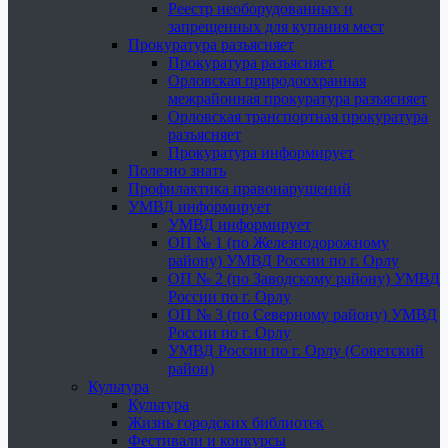
Реестр необорудованных и
запрещенных для купания мест
Прокуратура разъясняет
Прокуратура разъясняет
Орловская природоохранная
межрайонная прокуратура разъясняет
Орловская транспортная прокуратура
разъясняет
Прокуратура информирует
Полезно знать
Профилактика правонарушений
УМВД информирует
УМВД информирует
ОП № 1 (по Железнодорожному
району) УМВД России по г. Орлу
ОП № 2 (по Заводскому району) УМВД
России по г. Орлу
ОП № 3 (по Северному району) УМВД
России по г. Орлу
УМВД России по г. Орлу (Советский
район)
Культура
Культура
Жизнь городских библиотек
Фестивали и конкурсы