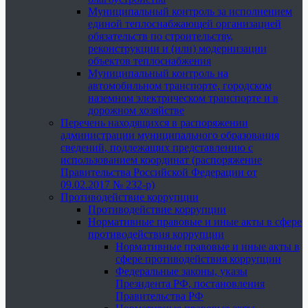
Муниципальный контроль за исполнением
единой теплоснабжающей организацией
обязательств по строительству,
реконструкции и (или) модернизации
объектов теплоснабжения
Муниципальный контроль на
автомобильном транспорте, городском
наземном электрическом транспорте и в
дорожном хозяйстве
Перечень находящихся в распоряжении
администрации муниципального образования
сведений, подлежащих представлению с
использованием координат (распоряжение
Правительства Российской Федерации от
09.02.2017 № 232-р)
Противодействие коррупции
Противодействие коррупции
Нормативные правовые и иные акты в сфере
противодействия коррупции
Нормативные правовые и иные акты в
сфере противодействия коррупции
Федеральные законы, указы
Президента РФ, постановления
Правительства РФ