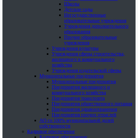
Школы
Детские сады
Негосударственные
образовательные учреждения
Учреждения дополнительного
образования
Прочие образовательные
учреждения
Учреждения культуры
Учреждения сферы строительства,
жилищного и коммунального
хозяйства
Учреждения издательской сферы
Муниципальные предприятия
Муниципальные предприятия
Предприятия жилищного и
коммунального хозяйства
Предприятия транспорта
Предприятия общественного питания
Предприятия здравоохранения
Предприятия прочих отраслей
АО со 100% муниципальной долей
собственности
Кадровое обеспечение
Кадровое обеспечение