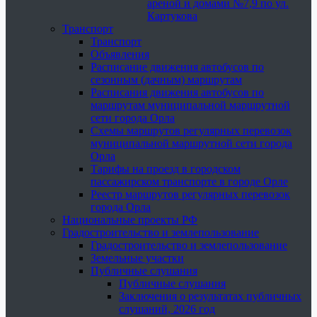
ареной и домами №7,9 по ул.
Картукова
Транспорт
Транспорт
Объявления
Расписание движения автобусов по
сезонным (дачным) маршрутам
Расписания движения автобусов по
маршрутам муниципальной маршрутной
сети города Орла
Схемы маршрутов регулярных перевозок
муниципальной маршрутной сети города
Орла
Тарифы на проезд в городском
пассажирском транспорте в городе Орле
Реестр маршрутов регулярных перевозок
города Орла
Национальные проекты РФ
Градостроительство и землепользование
Градостроительство и землепользование
Земельные участки
Публичные слушания
Публичные слушания
Заключения о результатах публичных
слушаний, 2026 год