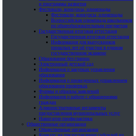
и программы развития
Фестивали, конкурсы, олимпиады
Фестивали, конкурсы, олимпиады
Всероссийская олимпиада школьников
по общеобразовательным предметам
Государственная итоговая аттестация
Государственная итоговая аттестация
Информация для выпускников
прошлых лет об участии в едином
государственном экзамене
Образование без границ
Электронный детский сад
Информация о закупках управления
образования
Информация о проведенных управлением
образования проверках
Формы и образцы заявлений
Информация о работе с обращениями
граждан
Административные регламенты
предоставления муниципальных услуг
Навигатор профилактики
Общественные организации
Общественные организации
Конкурс на предоставление субсидий из