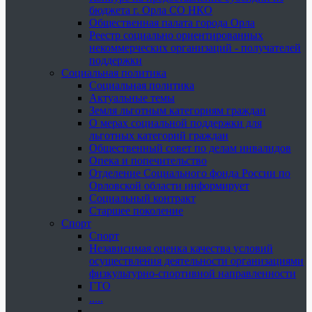
бюджета г. Орла СО НКО
Общественная палата города Орла
Реестр социально ориентированных
некоммерческих организаций - получателей
поддержки
Социальная политика
Социальная политика
Актуальные темы
Земля льготным категориям граждан
О мерах социальной поддержки для
льготных категорий граждан
Общественный совет по делам инвалидов
Опека и попечительство
Отделение Социального фонда России по
Орловской области информирует
Социальный контракт
Старшее поколение
Спорт
Спорт
Независимая оценка качества условий
осуществления деятельности организациями
физкультурно-спортивной направленности
ГТО
.....
......