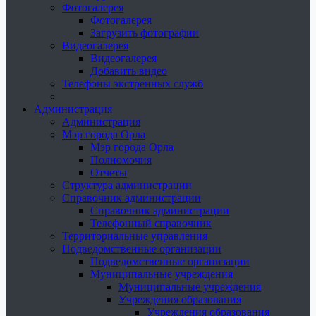
Фотогалерея
Фотогалерея
Загрузить фотографии
Видеогалерея
Видеогалерея
Добавить видео
Телефоны экстренных служб
Администрация
Администрация
Мэр города Орла
Мэр города Орла
Полномочия
Отчеты
Структура администрации
Справочник администрации
Справочник администрации
Телефонный справочник
Территориальные управления
Подведомственные организации
Подведомственные организации
Муниципальные учреждения
Муниципальные учреждения
Учреждения образования
Учреждения образования