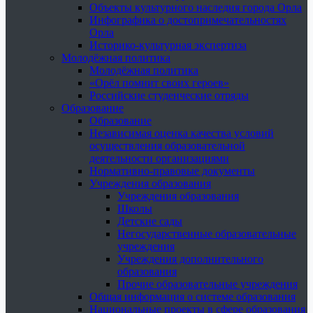
Объекты культурного наследия города Орла
Инфографика о достопримечательностях
Орла
Историко-культурная экспертиза
Молодёжная политика
Молодёжная политика
«Орёл помнит своих героев»
Российские студенческие отряды
Образование
Образование
Независимая оценка качества условий
осуществления образовательной
деятельности организациями
Нормативно-правовые документы
Учреждения образования
Учреждения образования
Школы
Детские сады
Негосударственные образовательные
учреждения
Учреждения дополнительного
образования
Прочие образовательные учреждения
Общая информация о системе образования
Национальные проекты в сфере образования