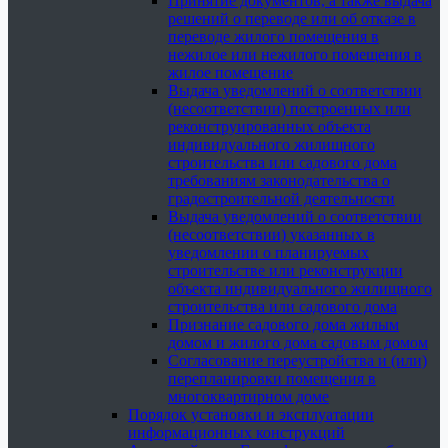
Принятие документов, а также выдача
решений о переводе или об отказе в
переводе жилого помещения в
нежилое или нежилого помещения в
жилое помещение
Выдача уведомлений о соответствии
(несоответствии) построенных или
реконструированных объекта
индивидуального жилищного
строительства или садового дома
требованиям законодательства о
градостроительной деятельности
Выдача уведомлений о соответствии
(несоответствии) указанных в
уведомлении о планируемых
строительстве или реконструкции
объекта индивидуального жилищного
строительства или садового дома
Признание садового дома жилым
домом и жилого дома садовым домом
Согласование переустройства и (или)
перепланировки помещения в
многоквартирном доме
Порядок установки и эксплуатации
информационных конструкций