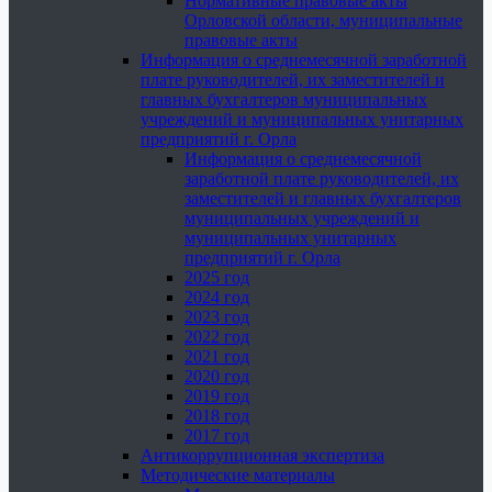
Нормативные правовые акты
Орловской области, муниципальные
правовые акты
Информация о среднемесячной заработной
плате руководителей, их заместителей и
главных бухгалтеров муниципальных
учреждений и муниципальных унитарных
предприятий г. Орла
Информация о среднемесячной
заработной плате руководителей, их
заместителей и главных бухгалтеров
муниципальных учреждений и
муниципальных унитарных
предприятий г. Орла
2025 год
2024 год
2023 год
2022 год
2021 год
2020 год
2019 год
2018 год
2017 год
Антикоррупционная экспертиза
Методические материалы