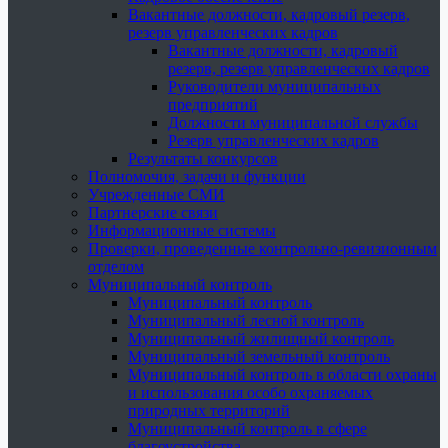
Вакантные должности, кадровый резерв,
резерв управленческих кадров
Вакантные должности, кадровый
резерв, резерв управленческих кадров
Руководители муниципальных
предприятий
Должности муниципальной службы
Резерв управленческих кадров
Результаты конкурсов
Полномочия, задачи и функции
Учрежденные СМИ
Партнерские связи
Информационные системы
Проверки, проведенные контрольно-ревизионным
отделом
Муниципальный контроль
Муниципальный контроль
Муниципальный лесной контроль
Муниципальный жилищный контроль
Муниципальный земельный контроль
Муниципальный контроль в области охраны
и использования особо охраняемых
природных территорий
Муниципальный контроль в сфере
благоустройства