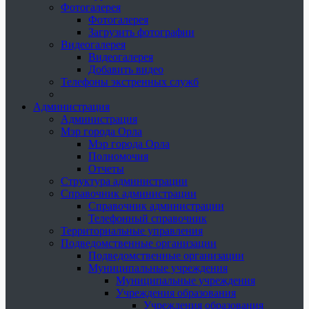
Фотогалерея
Фотогалерея
Загрузить фотографии
Видеогалерея
Видеогалерея
Добавить видео
Телефоны экстренных служб
Администрация
Администрация
Мэр города Орла
Мэр города Орла
Полномочия
Отчеты
Структура администрации
Справочник администрации
Справочник администрации
Телефонный справочник
Территориальные управления
Подведомственные организации
Подведомственные организации
Муниципальные учреждения
Муниципальные учреждения
Учреждения образования
Учреждения образования