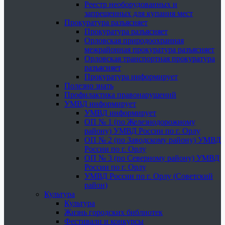
Реестр необорудованных и
запрещенных для купания мест
Прокуратура разъясняет
Прокуратура разъясняет
Орловская природоохранная
межрайонная прокуратура разъясняет
Орловская транспортная прокуратура
разъясняет
Прокуратура информирует
Полезно знать
Профилактика правонарушений
УМВД информирует
УМВД информирует
ОП № 1 (по Железнодорожному
району) УМВД России по г. Орлу
ОП № 2 (по Заводскому району) УМВД
России по г. Орлу
ОП № 3 (по Северному району) УМВД
России по г. Орлу
УМВД России по г. Орлу (Советский
район)
Культура
Культура
Жизнь городских библиотек
Фестивали и конкурсы