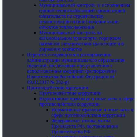
Муниципальный контроль за исполнением
единой теплоснабжающей организацией
обязательств по строительству,
реконструкции и (или) модернизации
объектов теплоснабжения
Муниципальный контроль на
автомобильном транспорте, городском
наземном электрическом транспорте и в
дорожном хозяйстве
Перечень находящихся в распоряжении
администрации муниципального образования
сведений, подлежащих представлению с
использованием координат (распоряжение
Правительства Российской Федерации от
09.02.2017 № 232-р)
Противодействие коррупции
Противодействие коррупции
Нормативные правовые и иные акты в сфере
противодействия коррупции
Нормативные правовые и иные акты в
сфере противодействия коррупции
Федеральные законы, указы
Президента РФ, постановления
Правительства РФ