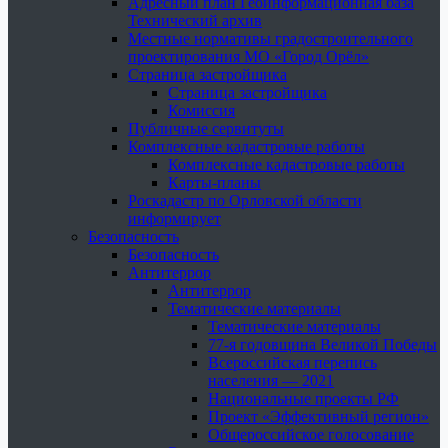
Адресный план Геоинформационная база
Технический архив
Местные нормативы градостроительного
проектирования МО «Город Орёл»
Страница застройщика
Страница застройщика
Комиссия
Публичные сервитуты
Комплексные кадастровые работы
Комплексные кадастровые работы
Карты-планы
Роскадастр по Орловской области
информирует
Безопасность
Безопасность
Антитеррор
Антитеррор
Тематические материалы
Тематические материалы
77-я годовщина Великой Победы
Всероссийская перепись
населения — 2021
Национальные проекты РФ
Проект «Эффективный регион»
Общероссийское голосование