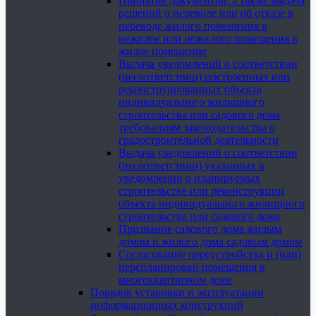
Принятие документов, а также выдача
решений о переводе или об отказе в
переводе жилого помещения в
нежилое или нежилого помещения в
жилое помещение
Выдача уведомлений о соответствии
(несоответствии) построенных или
реконструированных объекта
индивидуального жилищного
строительства или садового дома
требованиям законодательства о
градостроительной деятельности
Выдача уведомлений о соответствии
(несоответствии) указанных в
уведомлении о планируемых
строительстве или реконструкции
объекта индивидуального жилищного
строительства или садового дома
Признание садового дома жилым
домом и жилого дома садовым домом
Согласование переустройства и (или)
перепланировки помещения в
многоквартирном доме
Порядок установки и эксплуатации
информационных конструкций