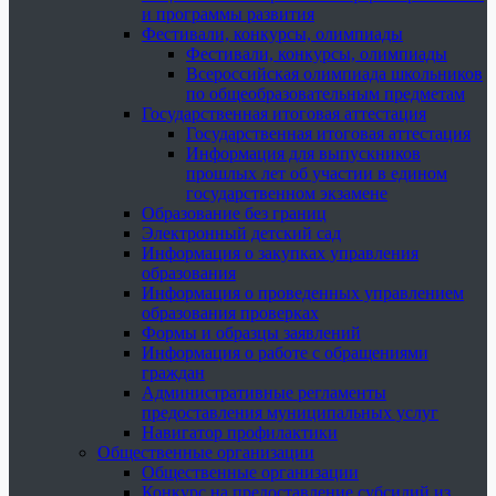
и программы развития
Фестивали, конкурсы, олимпиады
Фестивали, конкурсы, олимпиады
Всероссийская олимпиада школьников
по общеобразовательным предметам
Государственная итоговая аттестация
Государственная итоговая аттестация
Информация для выпускников
прошлых лет об участии в едином
государственном экзамене
Образование без границ
Электронный детский сад
Информация о закупках управления
образования
Информация о проведенных управлением
образования проверках
Формы и образцы заявлений
Информация о работе с обращениями
граждан
Административные регламенты
предоставления муниципальных услуг
Навигатор профилактики
Общественные организации
Общественные организации
Конкурс на предоставление субсидий из