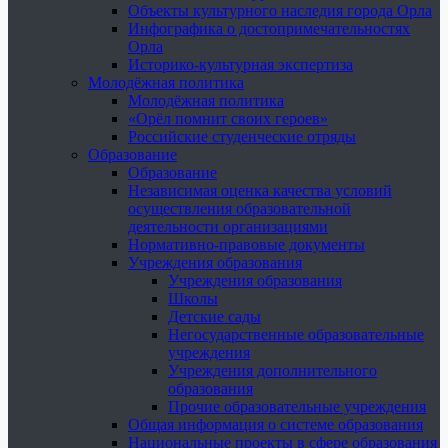
Объекты культурного наследия города Орла
Инфографика о достопримечательностях
Орла
Историко-культурная экспертиза
Молодёжная политика
Молодёжная политика
«Орёл помнит своих героев»
Российские студенческие отряды
Образование
Образование
Независимая оценка качества условий
осуществления образовательной
деятельности организациями
Нормативно-правовые документы
Учреждения образования
Учреждения образования
Школы
Детские сады
Негосударственные образовательные
учреждения
Учреждения дополнительного
образования
Прочие образовательные учреждения
Общая информация о системе образования
Национальные проекты в сфере образования