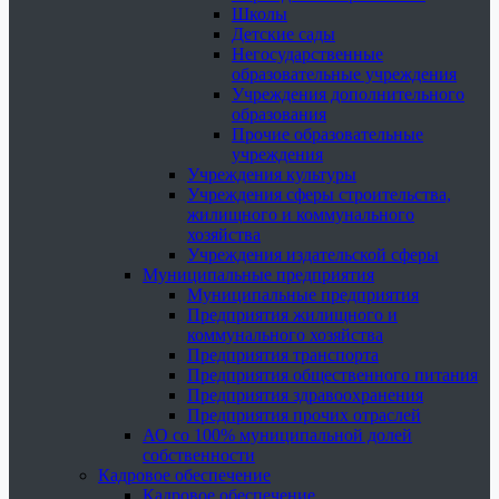
Школы
Детские сады
Негосударственные
образовательные учреждения
Учреждения дополнительного
образования
Прочие образовательные
учреждения
Учреждения культуры
Учреждения сферы строительства,
жилищного и коммунального
хозяйства
Учреждения издательской сферы
Муниципальные предприятия
Муниципальные предприятия
Предприятия жилищного и
коммунального хозяйства
Предприятия транспорта
Предприятия общественного питания
Предприятия здравоохранения
Предприятия прочих отраслей
АО со 100% муниципальной долей
собственности
Кадровое обеспечение
Кадровое обеспечение