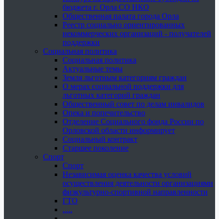
бюджета г. Орла СО НКО
Общественная палата города Орла
Реестр социально ориентированных
некоммерческих организаций - получателей
поддержки
Социальная политика
Социальная политика
Актуальные темы
Земля льготным категориям граждан
О мерах социальной поддержки для
льготных категорий граждан
Общественный совет по делам инвалидов
Опека и попечительство
Отделение Социального фонда России по
Орловской области информирует
Социальный контракт
Старшее поколение
Спорт
Спорт
Независимая оценка качества условий
осуществления деятельности организациями
физкультурно-спортивной направленности
ГТО
.....
......