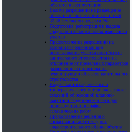
объектов в эксплуатацию.
Выдача разрешений на размещение
объектов в соответствии со статьей
39.36 Земельного кодекса РФ
Подготовка, регистрация и выдача
градостроительного плана земельного
участка
Предоставление разрешений на
условно разрешенный вид
использования участка или объекта
капитального строительства и на
отклонение от предельных параметров
разрешенного строительства,
реконструкции объектов капитального
строительства
Выдача картографического и
топографического материала, а также
сведений об исходной планово-
высотной геодезической сети для
производства топографо-
геодезических работ
Предоставление решения о
согласовании архитектурно-
градостроительного облика объекта