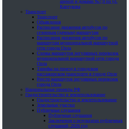
ареной и домами №7,9 по ул.
Картукова
Транспорт
Транспорт
Объявления
Расписание движения автобусов по
сезонным (дачным) маршрутам
Расписания движения автобусов по
маршрутам муниципальной маршрутной
сети города Орла
Схемы маршрутов регулярных перевозок
муниципальной маршрутной сети города
Орла
Тарифы на проезд в городском
пассажирском транспорте в городе Орле
Реестр маршрутов регулярных перевозок
города Орла
Национальные проекты РФ
Градостроительство и землепользование
Градостроительство и землепользование
Земельные участки
Публичные слушания
Публичные слушания
Заключения о результатах публичных
слушаний, 2026 год