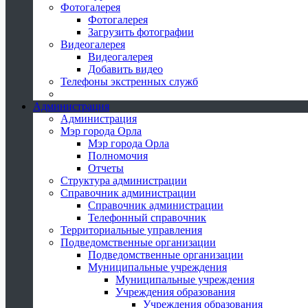
Фотогалерея
Фотогалерея
Загрузить фотографии
Видеогалерея
Видеогалерея
Добавить видео
Телефоны экстренных служб
Администрация
Администрация
Мэр города Орла
Мэр города Орла
Полномочия
Отчеты
Структура администрации
Справочник администрации
Справочник администрации
Телефонный справочник
Территориальные управления
Подведомственные организации
Подведомственные организации
Муниципальные учреждения
Муниципальные учреждения
Учреждения образования
Учреждения образования