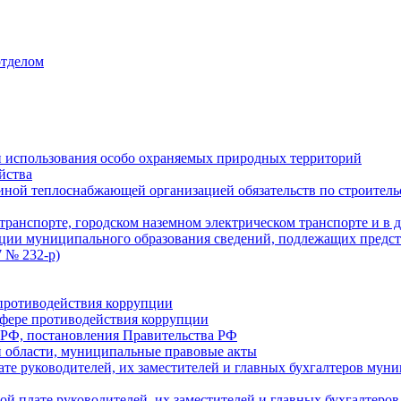
отделом
 использования особо охраняемых природных территорий
йства
ой теплоснабжающей организацией обязательств по строительс
ранспорте, городском наземном электрическом транспорте и в 
ции муниципального образования сведений, подлежащих предст
 № 232-р)
противодействия коррупции
фере противодействия коррупции
 РФ, постановления Правительства РФ
 области, муниципальные правовые акты
ате руководителей, их заместителей и главных бухгалтеров м
ой плате руководителей, их заместителей и главных бухгалте