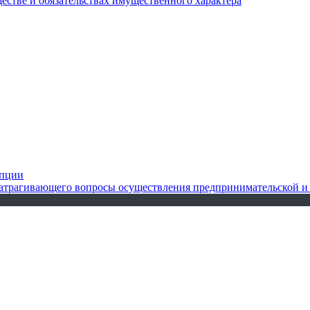
ществе и обязательствах имущественного характера
упции
 затрагивающего вопросы осуществления предпринимательской и