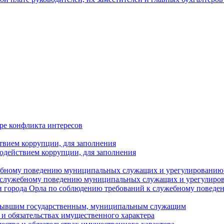
ре конфликта интересов
твием коррупции, для заполнения
одействием коррупции, для заполнения
ебному поведению муниципальных служащих и урегулированию 
 служебному поведению муниципальных служащих и урегулиро
 города Орла по соблюдению требований к служебному повед
с бывшим государственным, муниципальным служащим
е и обязательствах имущественного характера