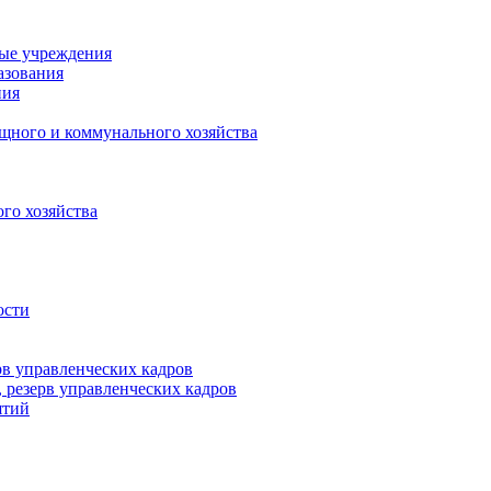
ные учреждения
азования
ния
щного и коммунального хозяйства
го хозяйства
ости
рв управленческих кадров
 резерв управленческих кадров
ятий