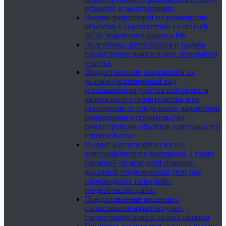
объектов в эксплуатацию.
Выдача разрешений на размещение
объектов в соответствии со статьей
39.36 Земельного кодекса РФ
Подготовка, регистрация и выдача
градостроительного плана земельного
участка
Предоставление разрешений на
условно разрешенный вид
использования участка или объекта
капитального строительства и на
отклонение от предельных параметров
разрешенного строительства,
реконструкции объектов капитального
строительства
Выдача картографического и
топографического материала, а также
сведений об исходной планово-
высотной геодезической сети для
производства топографо-
геодезических работ
Предоставление решения о
согласовании архитектурно-
градостроительного облика объекта