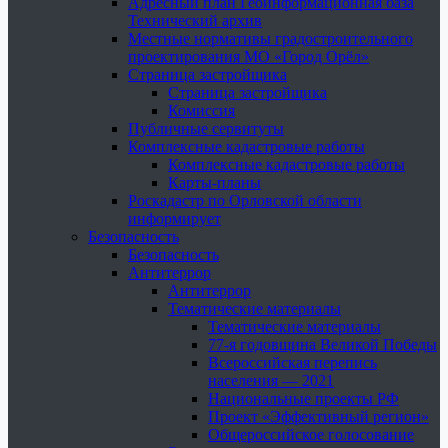
Адресный план Геоинформационная база
Технический архив
Местные нормативы градостроительного
проектирования МО «Город Орёл»
Страница застройщика
Страница застройщика
Комиссия
Публичные сервитуты
Комплексные кадастровые работы
Комплексные кадастровые работы
Карты-планы
Роскадастр по Орловской области
информирует
Безопасность
Безопасность
Антитеррор
Антитеррор
Тематические материалы
Тематические материалы
77-я годовщина Великой Победы
Всероссийская перепись
населения — 2021
Национальные проекты РФ
Проект «Эффективный регион»
Общероссийское голосование