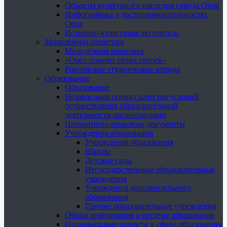
Объекты культурного наследия города Орла
Инфографика о достопримечательностях
Орла
Историко-культурная экспертиза
Молодёжная политика
Молодёжная политика
«Орёл помнит своих героев»
Российские студенческие отряды
Образование
Образование
Независимая оценка качества условий
осуществления образовательной
деятельности организациями
Нормативно-правовые документы
Учреждения образования
Учреждения образования
Школы
Детские сады
Негосударственные образовательные
учреждения
Учреждения дополнительного
образования
Прочие образовательные учреждения
Общая информация о системе образования
Национальные проекты в сфере образования