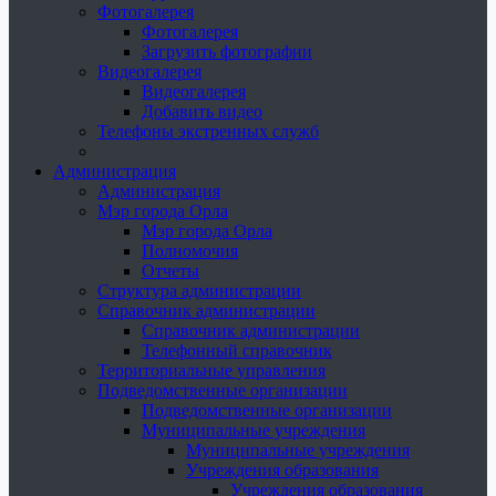
Фотогалерея
Фотогалерея
Загрузить фотографии
Видеогалерея
Видеогалерея
Добавить видео
Телефоны экстренных служб
Администрация
Администрация
Мэр города Орла
Мэр города Орла
Полномочия
Отчеты
Структура администрации
Справочник администрации
Справочник администрации
Телефонный справочник
Территориальные управления
Подведомственные организации
Подведомственные организации
Муниципальные учреждения
Муниципальные учреждения
Учреждения образования
Учреждения образования