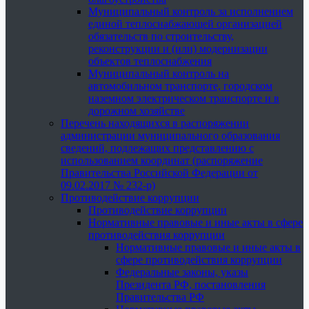
Муниципальный контроль за исполнением
единой теплоснабжающей организацией
обязательств по строительству,
реконструкции и (или) модернизации
объектов теплоснабжения
Муниципальный контроль на
автомобильном транспорте, городском
наземном электрическом транспорте и в
дорожном хозяйстве
Перечень находящихся в распоряжении
администрации муниципального образования
сведений, подлежащих представлению с
использованием координат (распоряжение
Правительства Российской Федерации от
09.02.2017 № 232-р)
Противодействие коррупции
Противодействие коррупции
Нормативные правовые и иные акты в сфере
противодействия коррупции
Нормативные правовые и иные акты в
сфере противодействия коррупции
Федеральные законы, указы
Президента РФ, постановления
Правительства РФ