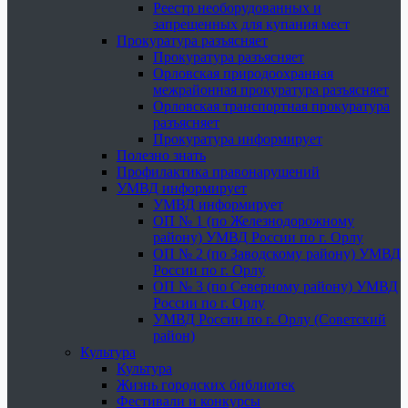
Реестр необорудованных и
запрещенных для купания мест
Прокуратура разъясняет
Прокуратура разъясняет
Орловская природоохранная
межрайонная прокуратура разъясняет
Орловская транспортная прокуратура
разъясняет
Прокуратура информирует
Полезно знать
Профилактика правонарушений
УМВД информирует
УМВД информирует
ОП № 1 (по Железнодорожному
району) УМВД России по г. Орлу
ОП № 2 (по Заводскому району) УМВД
России по г. Орлу
ОП № 3 (по Северному району) УМВД
России по г. Орлу
УМВД России по г. Орлу (Советский
район)
Культура
Культура
Жизнь городских библиотек
Фестивали и конкурсы