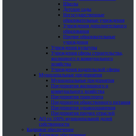
Школы
Детские сады
Негосударственные
образовательные учреждения
Учреждения дополнительного
образования
Прочие образовательные
учреждения
Учреждения культуры
Учреждения сферы строительства,
жилищного и коммунального
хозяйства
Учреждения издательской сферы
Муниципальные предприятия
Муниципальные предприятия
Предприятия жилищного и
коммунального хозяйства
Предприятия транспорта
Предприятия общественного питания
Предприятия здравоохранения
Предприятия прочих отраслей
АО со 100% муниципальной долей
собственности
Кадровое обеспечение
Кадровое обеспечение