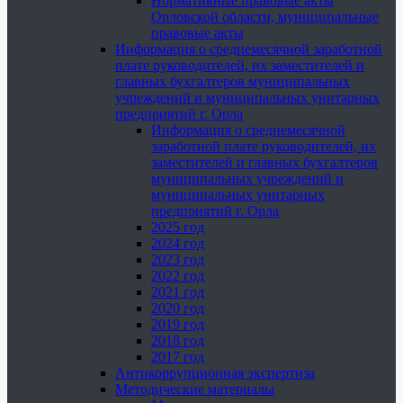
Нормативные правовые акты
Орловской области, муниципальные
правовые акты
Информация о среднемесячной заработной
плате руководителей, их заместителей и
главных бухгалтеров муниципальных
учреждений и муниципальных унитарных
предприятий г. Орла
Информация о среднемесячной
заработной плате руководителей, их
заместителей и главных бухгалтеров
муниципальных учреждений и
муниципальных унитарных
предприятий г. Орла
2025 год
2024 год
2023 год
2022 год
2021 год
2020 год
2019 год
2018 год
2017 год
Антикоррупционная экспертиза
Методические материалы