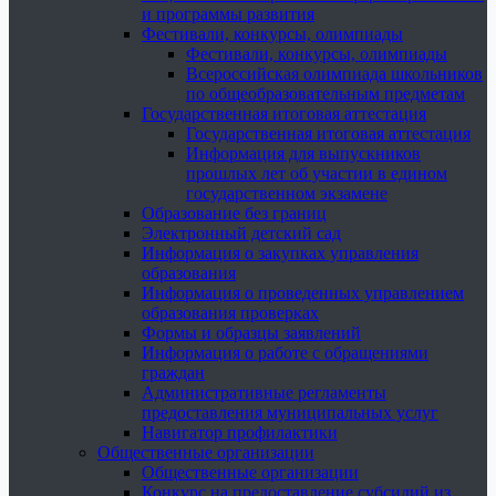
и программы развития
Фестивали, конкурсы, олимпиады
Фестивали, конкурсы, олимпиады
Всероссийская олимпиада школьников
по общеобразовательным предметам
Государственная итоговая аттестация
Государственная итоговая аттестация
Информация для выпускников
прошлых лет об участии в едином
государственном экзамене
Образование без границ
Электронный детский сад
Информация о закупках управления
образования
Информация о проведенных управлением
образования проверках
Формы и образцы заявлений
Информация о работе с обращениями
граждан
Административные регламенты
предоставления муниципальных услуг
Навигатор профилактики
Общественные организации
Общественные организации
Конкурс на предоставление субсидий из