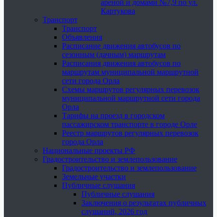
ареной и домами №7,9 по ул.
Картукова
Транспорт
Транспорт
Объявления
Расписание движения автобусов по
сезонным (дачным) маршрутам
Расписания движения автобусов по
маршрутам муниципальной маршрутной
сети города Орла
Схемы маршрутов регулярных перевозок
муниципальной маршрутной сети города
Орла
Тарифы на проезд в городском
пассажирском транспорте в городе Орле
Реестр маршрутов регулярных перевозок
города Орла
Национальные проекты РФ
Градостроительство и землепользование
Градостроительство и землепользование
Земельные участки
Публичные слушания
Публичные слушания
Заключения о результатах публичных
слушаний, 2026 год