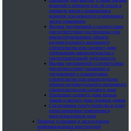
Принятие документов, а также выдача
решений о переводе или об отказе в
переводе жилого помещения в
нежилое или нежилого помещения в
жилое помещение
Выдача уведомлений о соответствии
(несоответствии) построенных или
реконструированных объекта
индивидуального жилищного
строительства или садового дома
требованиям законодательства о
градостроительной деятельности
Выдача уведомлений о соответствии
(несоответствии) указанных в
уведомлении о планируемых
строительстве или реконструкции
объекта индивидуального жилищного
строительства или садового дома
Признание садового дома жилым
домом и жилого дома садовым домом
Согласование переустройства и (или)
перепланировки помещения в
многоквартирном доме
Порядок установки и эксплуатации
информационных конструкций