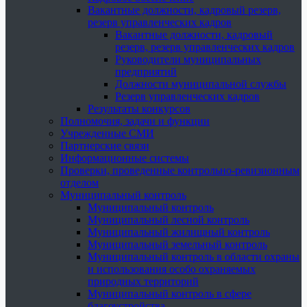
Вакантные должности, кадровый резерв,
резерв управленческих кадров
Вакантные должности, кадровый
резерв, резерв управленческих кадров
Руководители муниципальных
предприятий
Должности муниципальной службы
Резерв управленческих кадров
Результаты конкурсов
Полномочия, задачи и функции
Учрежденные СМИ
Партнерские связи
Информационные системы
Проверки, проведенные контрольно-ревизионным
отделом
Муниципальный контроль
Муниципальный контроль
Муниципальный лесной контроль
Муниципальный жилищный контроль
Муниципальный земельный контроль
Муниципальный контроль в области охраны
и использования особо охраняемых
природных территорий
Муниципальный контроль в сфере
благоустройства