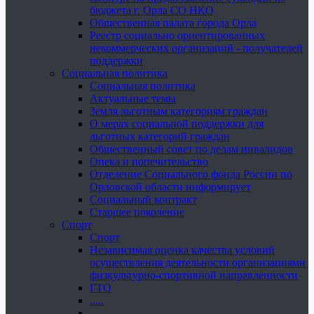
бюджета г. Орла СО НКО
Общественная палата города Орла
Реестр социально ориентированных
некоммерческих организаций - получателей
поддержки
Социальная политика
Социальная политика
Актуальные темы
Земля льготным категориям граждан
О мерах социальной поддержки для
льготных категорий граждан
Общественный совет по делам инвалидов
Опека и попечительство
Отделение Социального фонда России по
Орловской области информирует
Социальный контракт
Старшее поколение
Спорт
Спорт
Независимая оценка качества условий
осуществления деятельности организациями
физкультурно-спортивной направленности
ГТО
.....
......