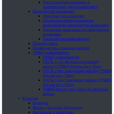
Реестр необорудованных и
запрещенных для купания мест
Прокуратура разъясняет
Прокуратура разъясняет
Орловская природоохранная
межрайонная прокуратура разъясняет
Орловская транспортная прокуратура
разъясняет
Прокуратура информирует
Полезно знать
Профилактика правонарушений
УМВД информирует
УМВД информирует
ОП № 1 (по Железнодорожному
району) УМВД России по г. Орлу
ОП № 2 (по Заводскому району) УМВД
России по г. Орлу
ОП № 3 (по Северному району) УМВД
России по г. Орлу
УМВД России по г. Орлу (Советский
район)
Культура
Культура
Жизнь городских библиотек
Фестивали и конкурсы