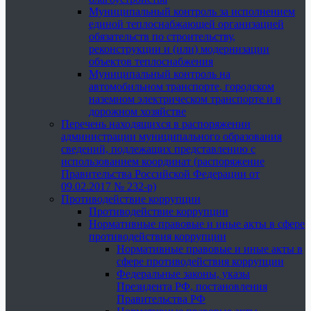
Муниципальный контроль за исполнением
единой теплоснабжающей организацией
обязательств по строительству,
реконструкции и (или) модернизации
объектов теплоснабжения
Муниципальный контроль на
автомобильном транспорте, городском
наземном электрическом транспорте и в
дорожном хозяйстве
Перечень находящихся в распоряжении
администрации муниципального образования
сведений, подлежащих представлению с
использованием координат (распоряжение
Правительства Российской Федерации от
09.02.2017 № 232-р)
Противодействие коррупции
Противодействие коррупции
Нормативные правовые и иные акты в сфере
противодействия коррупции
Нормативные правовые и иные акты в
сфере противодействия коррупции
Федеральные законы, указы
Президента РФ, постановления
Правительства РФ