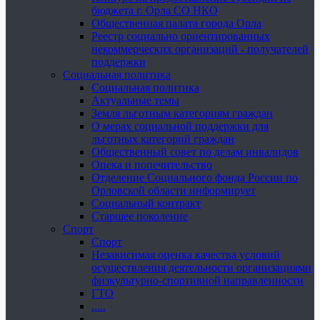
бюджета г. Орла СО НКО
Общественная палата города Орла
Реестр социально ориентированных
некоммерческих организаций - получателей
поддержки
Социальная политика
Социальная политика
Актуальные темы
Земля льготным категориям граждан
О мерах социальной поддержки для
льготных категорий граждан
Общественный совет по делам инвалидов
Опека и попечительство
Отделение Социального фонда России по
Орловской области информирует
Социальный контракт
Старшее поколение
Спорт
Спорт
Независимая оценка качества условий
осуществления деятельности организациями
физкультурно-спортивной направленности
ГТО
.....
......