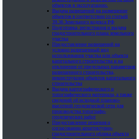
объектов в эксплуатацию.
Выдача разрешений на размещение
объектов в соответствии со статьей
39.36 Земельного кодекса РФ
Подготовка, регистрация и выдача
градостроительного плана земельного
участка
Предоставление разрешений на
условно разрешенный вид
использования участка или объекта
капитального строительства и на
отклонение от предельных параметров
разрешенного строительства,
реконструкции объектов капитального
строительства
Выдача картографического и
топографического материала, а также
сведений об исходной планово-
высотной геодезической сети для
производства топографо-
геодезических работ
Предоставление решения о
согласовании архитектурно-
градостроительного облика объекта