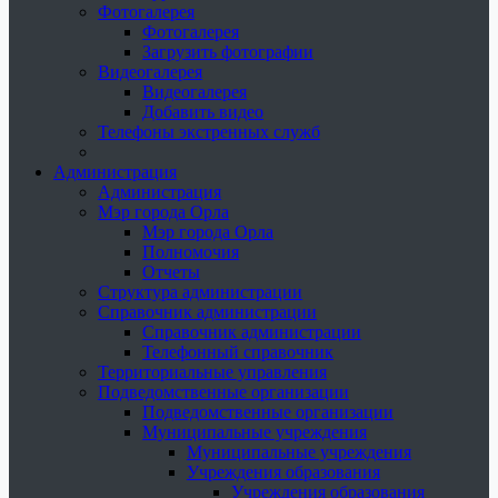
Фотогалерея
Фотогалерея
Загрузить фотографии
Видеогалерея
Видеогалерея
Добавить видео
Телефоны экстренных служб
Администрация
Администрация
Мэр города Орла
Мэр города Орла
Полномочия
Отчеты
Структура администрации
Справочник администрации
Справочник администрации
Телефонный справочник
Территориальные управления
Подведомственные организации
Подведомственные организации
Муниципальные учреждения
Муниципальные учреждения
Учреждения образования
Учреждения образования