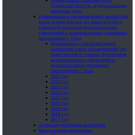
Нормативные правовые акты
Орловской области, муниципальные
правовые акты
Информация о среднемесячной заработной
плате руководителей, их заместителей и
главных бухгалтеров муниципальных
учреждений и муниципальных унитарных
предприятий г. Орла
Информация о среднемесячной
заработной плате руководителей, их
заместителей и главных бухгалтеров
муниципальных учреждений и
муниципальных унитарных
предприятий г. Орла
2025 год
2024 год
2023 год
2022 год
2021 год
2020 год
2019 год
2018 год
2017 год
Антикоррупционная экспертиза
Методические материалы