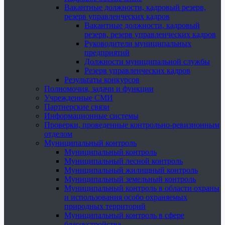
Вакантные должности, кадровый резерв,
резерв управленческих кадров
Вакантные должности, кадровый
резерв, резерв управленческих кадров
Руководители муниципальных
предприятий
Должности муниципальной службы
Резерв управленческих кадров
Результаты конкурсов
Полномочия, задачи и функции
Учрежденные СМИ
Партнерские связи
Информационные системы
Проверки, проведенные контрольно-ревизионным
отделом
Муниципальный контроль
Муниципальный контроль
Муниципальный лесной контроль
Муниципальный жилищный контроль
Муниципальный земельный контроль
Муниципальный контроль в области охраны
и использования особо охраняемых
природных территорий
Муниципальный контроль в сфере
благоустройства