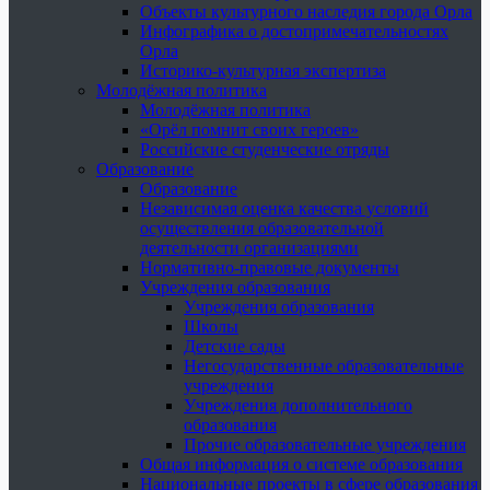
Объекты культурного наследия города Орла
Инфографика о достопримечательностях
Орла
Историко-культурная экспертиза
Молодёжная политика
Молодёжная политика
«Орёл помнит своих героев»
Российские студенческие отряды
Образование
Образование
Независимая оценка качества условий
осуществления образовательной
деятельности организациями
Нормативно-правовые документы
Учреждения образования
Учреждения образования
Школы
Детские сады
Негосударственные образовательные
учреждения
Учреждения дополнительного
образования
Прочие образовательные учреждения
Общая информация о системе образования
Национальные проекты в сфере образования