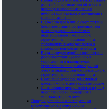
Принятие документов, а также выдача
решений о переводе или об отказе в
переводе жилого помещения в
нежилое или нежилого помещения в
жилое помещение
Выдача уведомлений о соответствии
(несоответствии) построенных или
реконструированных объекта
индивидуального жилищного
строительства или садового дома
требованиям законодательства о
градостроительной деятельности
Выдача уведомлений о соответствии
(несоответствии) указанных в
уведомлении о планируемых
строительстве или реконструкции
объекта индивидуального жилищного
строительства или садового дома
Признание садового дома жилым
домом и жилого дома садовым домом
Согласование переустройства и (или)
перепланировки помещения в
многоквартирном доме
Порядок установки и эксплуатации
информационных конструкций