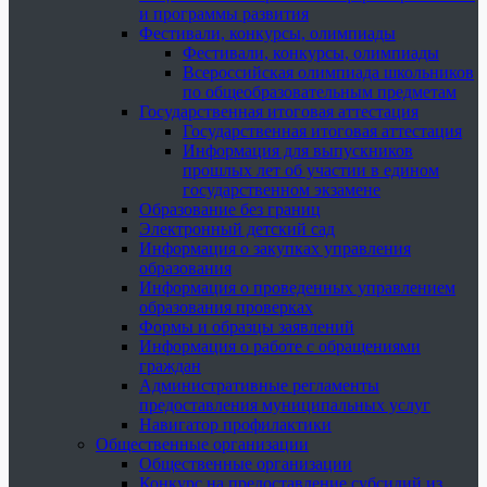
и программы развития
Фестивали, конкурсы, олимпиады
Фестивали, конкурсы, олимпиады
Всероссийская олимпиада школьников
по общеобразовательным предметам
Государственная итоговая аттестация
Государственная итоговая аттестация
Информация для выпускников
прошлых лет об участии в едином
государственном экзамене
Образование без границ
Электронный детский сад
Информация о закупках управления
образования
Информация о проведенных управлением
образования проверках
Формы и образцы заявлений
Информация о работе с обращениями
граждан
Административные регламенты
предоставления муниципальных услуг
Навигатор профилактики
Общественные организации
Общественные организации
Конкурс на предоставление субсидий из