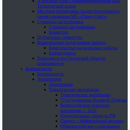
Адресный план Геоинформационная база
Технический архив
Местные нормативы градостроительного
проектирования МО «Город Орёл»
Страница застройщика
Страница застройщика
Комиссия
Публичные сервитуты
Комплексные кадастровые работы
Комплексные кадастровые работы
Карты-планы
Роскадастр по Орловской области
информирует
Безопасность
Безопасность
Антитеррор
Антитеррор
Тематические материалы
Тематические материалы
77-я годовщина Великой Победы
Всероссийская перепись
населения — 2021
Национальные проекты РФ
Проект «Эффективный регион»
Общероссийское голосование