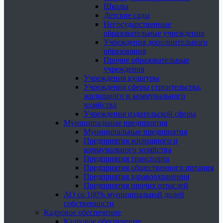
Школы
Детские сады
Негосударственные
образовательные учреждения
Учреждения дополнительного
образования
Прочие образовательные
учреждения
Учреждения культуры
Учреждения сферы строительства,
жилищного и коммунального
хозяйства
Учреждения издательской сферы
Муниципальные предприятия
Муниципальные предприятия
Предприятия жилищного и
коммунального хозяйства
Предприятия транспорта
Предприятия общественного питания
Предприятия здравоохранения
Предприятия прочих отраслей
АО со 100% муниципальной долей
собственности
Кадровое обеспечение
Кадровое обеспечение