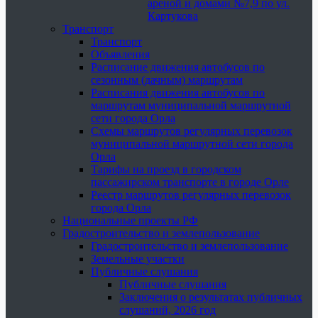
ареной и домами №7,9 по ул.
Картукова
Транспорт
Транспорт
Объявления
Расписание движения автобусов по
сезонным (дачным) маршрутам
Расписания движения автобусов по
маршрутам муниципальной маршрутной
сети города Орла
Схемы маршрутов регулярных перевозок
муниципальной маршрутной сети города
Орла
Тарифы на проезд в городском
пассажирском транспорте в городе Орле
Реестр маршрутов регулярных перевозок
города Орла
Национальные проекты РФ
Градостроительство и землепользование
Градостроительство и землепользование
Земельные участки
Публичные слушания
Публичные слушания
Заключения о результатах публичных
слушаний, 2026 год