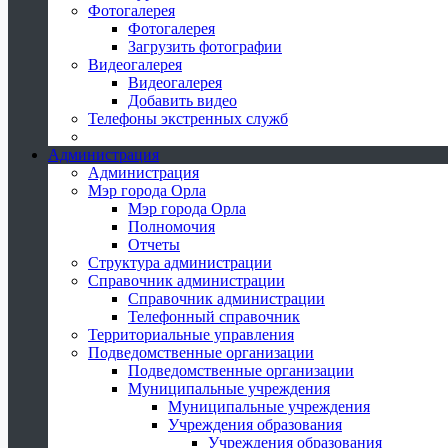
Фотогалерея
Фотогалерея
Загрузить фотографии
Видеогалерея
Видеогалерея
Добавить видео
Телефоны экстренных служб
Администрация
Администрация
Мэр города Орла
Мэр города Орла
Полномочия
Отчеты
Структура администрации
Справочник администрации
Справочник администрации
Телефонный справочник
Территориальные управления
Подведомственные организации
Подведомственные организации
Муниципальные учреждения
Муниципальные учреждения
Учреждения образования
Учреждения образования