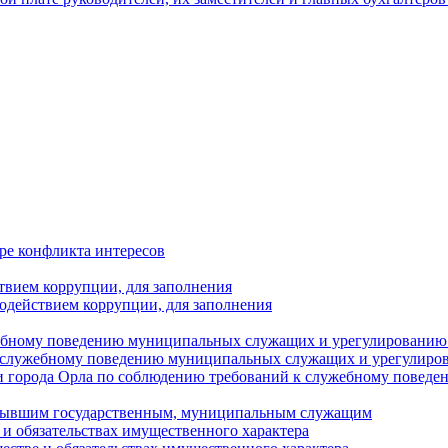
ре конфликта интересов
твием коррупции, для заполнения
одействием коррупции, для заполнения
ебному поведению муниципальных служащих и урегулированию 
 служебному поведению муниципальных служащих и урегулиро
 города Орла по соблюдению требований к служебному повед
с бывшим государственным, муниципальным служащим
е и обязательствах имущественного характера