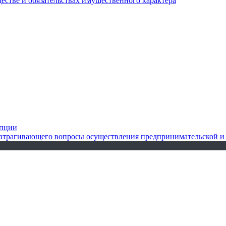
ществе и обязательствах имущественного характера
упции
 затрагивающего вопросы осуществления предпринимательской и