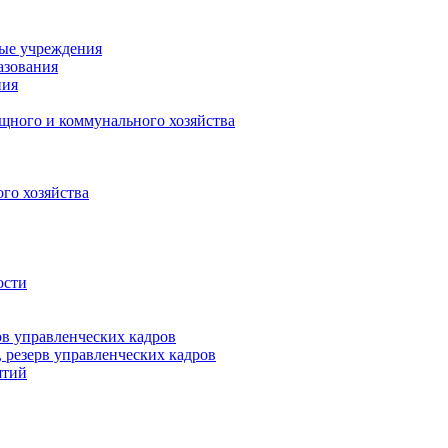
ные учреждения
азования
ния
щного и коммунального хозяйства
го хозяйства
ости
рв управленческих кадров
 резерв управленческих кадров
ятий