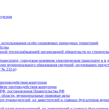
отделом
 использования особо охраняемых природных территорий
йства
ой теплоснабжающей организацией обязательств по строительс
ранспорте, городском наземном электрическом транспорте и в 
ции муниципального образования сведений, подлежащих предст
 № 232-р)
противодействия коррупции
фере противодействия коррупции
 РФ, постановления Правительства РФ
 области, муниципальные правовые акты
ате руководителей, их заместителей и главных бухгалтеров м
ой плате руководителей, их заместителей и главных бухгалте