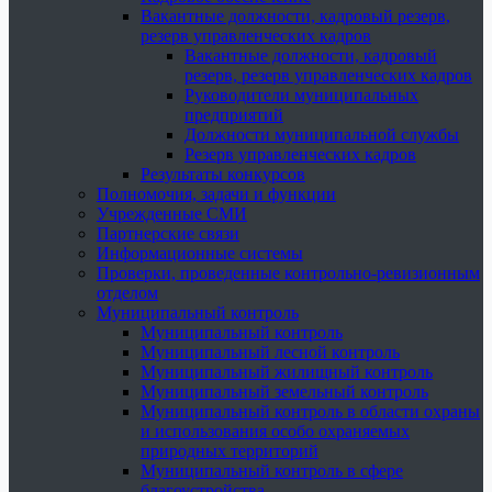
Вакантные должности, кадровый резерв,
резерв управленческих кадров
Вакантные должности, кадровый
резерв, резерв управленческих кадров
Руководители муниципальных
предприятий
Должности муниципальной службы
Резерв управленческих кадров
Результаты конкурсов
Полномочия, задачи и функции
Учрежденные СМИ
Партнерские связи
Информационные системы
Проверки, проведенные контрольно-ревизионным
отделом
Муниципальный контроль
Муниципальный контроль
Муниципальный лесной контроль
Муниципальный жилищный контроль
Муниципальный земельный контроль
Муниципальный контроль в области охраны
и использования особо охраняемых
природных территорий
Муниципальный контроль в сфере
благоустройства