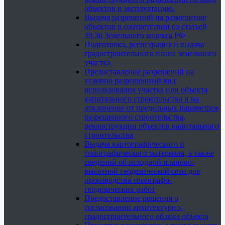
объектов в эксплуатацию.
Выдача разрешений на размещение
объектов в соответствии со статьей
39.36 Земельного кодекса РФ
Подготовка, регистрация и выдача
градостроительного плана земельного
участка
Предоставление разрешений на
условно разрешенный вид
использования участка или объекта
капитального строительства и на
отклонение от предельных параметров
разрешенного строительства,
реконструкции объектов капитального
строительства
Выдача картографического и
топографического материала, а также
сведений об исходной планово-
высотной геодезической сети для
производства топографо-
геодезических работ
Предоставление решения о
согласовании архитектурно-
градостроительного облика объекта