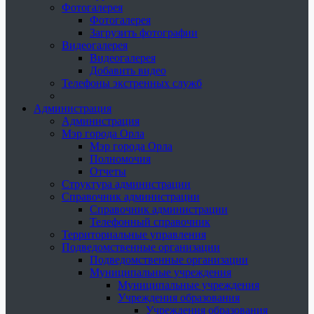
Фотогалерея
Фотогалерея
Загрузить фотографии
Видеогалерея
Видеогалерея
Добавить видео
Телефоны экстренных служб
Администрация
Администрация
Мэр города Орла
Мэр города Орла
Полномочия
Отчеты
Структура администрации
Справочник администрации
Справочник администрации
Телефонный справочник
Территориальные управления
Подведомственные организации
Подведомственные организации
Муниципальные учреждения
Муниципальные учреждения
Учреждения образования
Учреждения образования