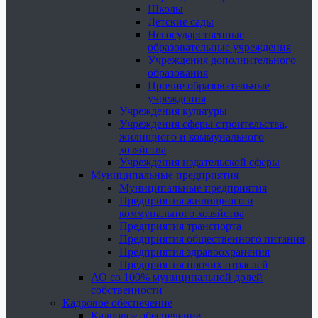
Школы
Детские сады
Негосударственные
образовательные учреждения
Учреждения дополнительного
образования
Прочие образовательные
учреждения
Учреждения культуры
Учреждения сферы строительства,
жилищного и коммунального
хозяйства
Учреждения издательской сферы
Муниципальные предприятия
Муниципальные предприятия
Предприятия жилищного и
коммунального хозяйства
Предприятия транспорта
Предприятия общественного питания
Предприятия здравоохранения
Предприятия прочих отраслей
АО со 100% муниципальной долей
собственности
Кадровое обеспечение
Кадровое обеспечение