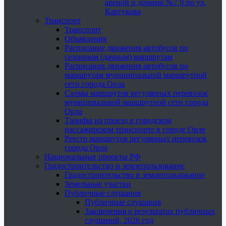
ареной и домами №7,9 по ул.
Картукова
Транспорт
Транспорт
Объявления
Расписание движения автобусов по
сезонным (дачным) маршрутам
Расписания движения автобусов по
маршрутам муниципальной маршрутной
сети города Орла
Схемы маршрутов регулярных перевозок
муниципальной маршрутной сети города
Орла
Тарифы на проезд в городском
пассажирском транспорте в городе Орле
Реестр маршрутов регулярных перевозок
города Орла
Национальные проекты РФ
Градостроительство и землепользование
Градостроительство и землепользование
Земельные участки
Публичные слушания
Публичные слушания
Заключения о результатах публичных
слушаний, 2026 год