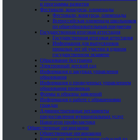
и программы развития
Фестивали, конкурсы, олимпиады
Фестивали, конкурсы, олимпиады
Всероссийская олимпиада школьников
по общеобразовательным предметам
Государственная итоговая аттестация
Государственная итоговая аттестация
Информация для выпускников
прошлых лет об участии в едином
государственном экзамене
Образование без границ
Электронный детский сад
Информация о закупках управления
образования
Информация о проведенных управлением
образования проверках
Формы и образцы заявлений
Информация о работе с обращениями
граждан
Административные регламенты
предоставления муниципальных услуг
Навигатор профилактики
Общественные организации
Общественные организации
Конкурс на предоставление субсидий из