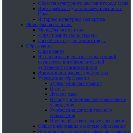
Объекты культурного наследия города Орла
Инфографика о достопримечательностях
Орла
Историко-культурная экспертиза
Молодёжная политика
Молодёжная политика
«Орёл помнит своих героев»
Российские студенческие отряды
Образование
Образование
Независимая оценка качества условий
осуществления образовательной
деятельности организациями
Нормативно-правовые документы
Учреждения образования
Учреждения образования
Школы
Детские сады
Негосударственные образовательные
учреждения
Учреждения дополнительного
образования
Прочие образовательные учреждения
Общая информация о системе образования
Национальные проекты в сфере образования