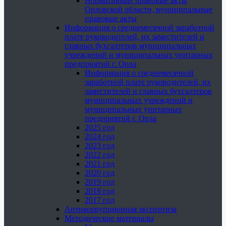
Нормативные правовые акты
Орловской области, муниципальные
правовые акты
Информация о среднемесячной заработной
плате руководителей, их заместителей и
главных бухгалтеров муниципальных
учреждений и муниципальных унитарных
предприятий г. Орла
Информация о среднемесячной
заработной плате руководителей, их
заместителей и главных бухгалтеров
муниципальных учреждений и
муниципальных унитарных
предприятий г. Орла
2025 год
2024 год
2023 год
2022 год
2021 год
2020 год
2019 год
2018 год
2017 год
Антикоррупционная экспертиза
Методические материалы