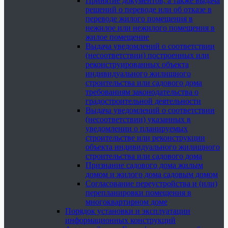
Принятие документов, а также выдача
решений о переводе или об отказе в
переводе жилого помещения в
нежилое или нежилого помещения в
жилое помещение
Выдача уведомлений о соответствии
(несоответствии) построенных или
реконструированных объекта
индивидуального жилищного
строительства или садового дома
требованиям законодательства о
градостроительной деятельности
Выдача уведомлений о соответствии
(несоответствии) указанных в
уведомлении о планируемых
строительстве или реконструкции
объекта индивидуального жилищного
строительства или садового дома
Признание садового дома жилым
домом и жилого дома садовым домом
Согласование переустройства и (или)
перепланировки помещения в
многоквартирном доме
Порядок установки и эксплуатации
информационных конструкций