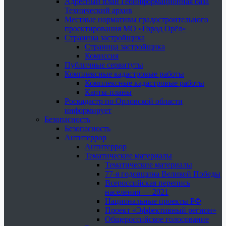
Адресный план Геоинформационная база
Технический архив
Местные нормативы градостроительного
проектирования МО «Город Орёл»
Страница застройщика
Страница застройщика
Комиссия
Публичные сервитуты
Комплексные кадастровые работы
Комплексные кадастровые работы
Карты-планы
Роскадастр по Орловской области
информирует
Безопасность
Безопасность
Антитеррор
Антитеррор
Тематические материалы
Тематические материалы
77-я годовщина Великой Победы
Всероссийская перепись
населения — 2021
Национальные проекты РФ
Проект «Эффективный регион»
Общероссийское голосование