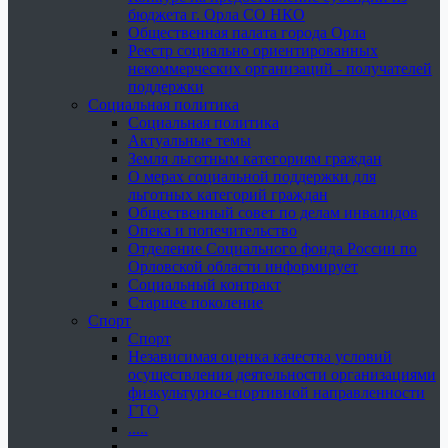
бюджета г. Орла СО НКО
Общественная палата города Орла
Реестр социально ориентированных
некоммерческих организаций - получателей
поддержки
Социальная политика
Социальная политика
Актуальные темы
Земля льготным категориям граждан
О мерах социальной поддержки для
льготных категорий граждан
Общественный совет по делам инвалидов
Опека и попечительство
Отделение Социального фонда России по
Орловской области информирует
Социальный контракт
Старшее поколение
Спорт
Спорт
Независимая оценка качества условий
осуществления деятельности организациями
физкультурно-спортивной направленности
ГТО
.....
......