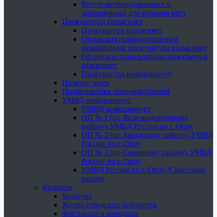
Реестр необорудованных и
запрещенных для купания мест
Прокуратура разъясняет
Прокуратура разъясняет
Орловская природоохранная
межрайонная прокуратура разъясняет
Орловская транспортная прокуратура
разъясняет
Прокуратура информирует
Полезно знать
Профилактика правонарушений
УМВД информирует
УМВД информирует
ОП № 1 (по Железнодорожному
району) УМВД России по г. Орлу
ОП № 2 (по Заводскому району) УМВД
России по г. Орлу
ОП № 3 (по Северному району) УМВД
России по г. Орлу
УМВД России по г. Орлу (Советский
район)
Культура
Культура
Жизнь городских библиотек
Фестивали и конкурсы