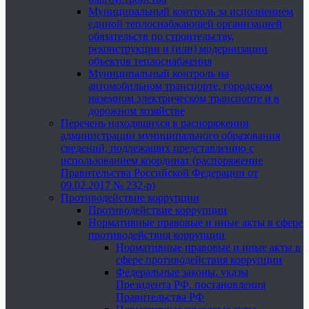
Муниципальный контроль за исполнением
единой теплоснабжающей организацией
обязательств по строительству,
реконструкции и (или) модернизации
объектов теплоснабжения
Муниципальный контроль на
автомобильном транспорте, городском
наземном электрическом транспорте и в
дорожном хозяйстве
Перечень находящихся в распоряжении
администрации муниципального образования
сведений, подлежащих представлению с
использованием координат (распоряжение
Правительства Российской Федерации от
09.02.2017 № 232-р)
Противодействие коррупции
Противодействие коррупции
Нормативные правовые и иные акты в сфере
противодействия коррупции
Нормативные правовые и иные акты в
сфере противодействия коррупции
Федеральные законы, указы
Президента РФ, постановления
Правительства РФ