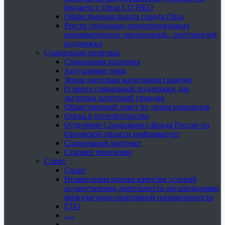
бюджета г. Орла СО НКО
Общественная палата города Орла
Реестр социально ориентированных
некоммерческих организаций - получателей
поддержки
Социальная политика
Социальная политика
Актуальные темы
Земля льготным категориям граждан
О мерах социальной поддержки для
льготных категорий граждан
Общественный совет по делам инвалидов
Опека и попечительство
Отделение Социального фонда России по
Орловской области информирует
Социальный контракт
Старшее поколение
Спорт
Спорт
Независимая оценка качества условий
осуществления деятельности организациями
физкультурно-спортивной направленности
ГТО
.....
......