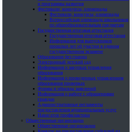
и программы развития
Фестивали, конкурсы, олимпиады
Фестивали, конкурсы, олимпиады
Всероссийская олимпиада школьников
по общеобразовательным предметам
Государственная итоговая аттестация
Государственная итоговая аттестация
Информация для выпускников
прошлых лет об участии в едином
государственном экзамене
Образование без границ
Электронный детский сад
Информация о закупках управления
образования
Информация о проведенных управлением
образования проверках
Формы и образцы заявлений
Информация о работе с обращениями
граждан
Административные регламенты
предоставления муниципальных услуг
Навигатор профилактики
Общественные организации
Общественные организации
Конкурс на предоставление субсидий из