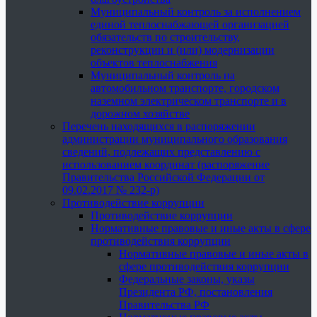
Муниципальный контроль за исполнением
единой теплоснабжающей организацией
обязательств по строительству,
реконструкции и (или) модернизации
объектов теплоснабжения
Муниципальный контроль на
автомобильном транспорте, городском
наземном электрическом транспорте и в
дорожном хозяйстве
Перечень находящихся в распоряжении
администрации муниципального образования
сведений, подлежащих представлению с
использованием координат (распоряжение
Правительства Российской Федерации от
09.02.2017 № 232-р)
Противодействие коррупции
Противодействие коррупции
Нормативные правовые и иные акты в сфере
противодействия коррупции
Нормативные правовые и иные акты в
сфере противодействия коррупции
Федеральные законы, указы
Президента РФ, постановления
Правительства РФ