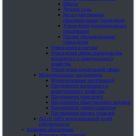
Школы
Детские сады
Негосударственные
образовательные учреждения
Учреждения дополнительного
образования
Прочие образовательные
учреждения
Учреждения культуры
Учреждения сферы строительства,
жилищного и коммунального
хозяйства
Учреждения издательской сферы
Муниципальные предприятия
Муниципальные предприятия
Предприятия жилищного и
коммунального хозяйства
Предприятия транспорта
Предприятия общественного питания
Предприятия здравоохранения
Предприятия прочих отраслей
АО со 100% муниципальной долей
собственности
Кадровое обеспечение
Кадровое обеспечение