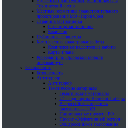
Адресный план Геоинформационная база
Технический архив
Местные нормативы градостроительного
проектирования МО «Город Орёл»
Страница застройщика
Страница застройщика
Комиссия
Публичные сервитуты
Комплексные кадастровые работы
Комплексные кадастровые работы
Карты-планы
Роскадастр по Орловской области
информирует
Безопасность
Безопасность
Антитеррор
Антитеррор
Тематические материалы
Тематические материалы
77-я годовщина Великой Победы
Всероссийская перепись
населения — 2021
Национальные проекты РФ
Проект «Эффективный регион»
Общероссийское голосование