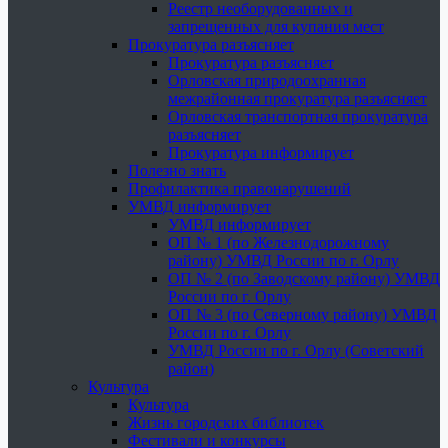
Реестр необорудованных и
запрещенных для купания мест
Прокуратура разъясняет
Прокуратура разъясняет
Орловская природоохранная
межрайонная прокуратура разъясняет
Орловская транспортная прокуратура
разъясняет
Прокуратура информирует
Полезно знать
Профилактика правонарушений
УМВД информирует
УМВД информирует
ОП № 1 (по Железнодорожному
району) УМВД России по г. Орлу
ОП № 2 (по Заводскому району) УМВД
России по г. Орлу
ОП № 3 (по Северному району) УМВД
России по г. Орлу
УМВД России по г. Орлу (Советский
район)
Культура
Культура
Жизнь городских библиотек
Фестивали и конкурсы