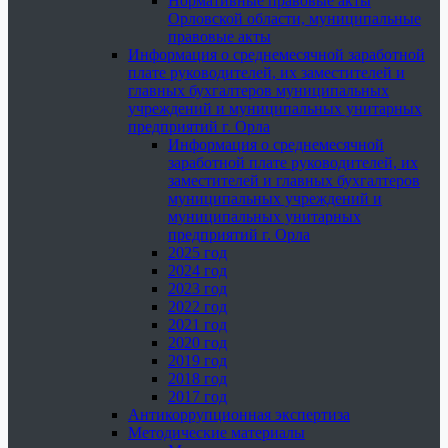
Нормативные правовые акты
Орловской области, муниципальные
правовые акты
Информация о среднемесячной заработной
плате руководителей, их заместителей и
главных бухгалтеров муниципальных
учреждений и муниципальных унитарных
предприятий г. Орла
Информация о среднемесячной
заработной плате руководителей, их
заместителей и главных бухгалтеров
муниципальных учреждений и
муниципальных унитарных
предприятий г. Орла
2025 год
2024 год
2023 год
2022 год
2021 год
2020 год
2019 год
2018 год
2017 год
Антикоррупционная экспертиза
Методические материалы