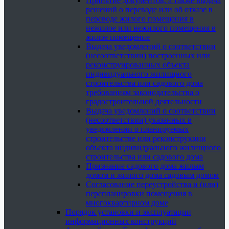
Принятие документов, а также выдача
решений о переводе или об отказе в
переводе жилого помещения в
нежилое или нежилого помещения в
жилое помещение
Выдача уведомлений о соответствии
(несоответствии) построенных или
реконструированных объекта
индивидуального жилищного
строительства или садового дома
требованиям законодательства о
градостроительной деятельности
Выдача уведомлений о соответствии
(несоответствии) указанных в
уведомлении о планируемых
строительстве или реконструкции
объекта индивидуального жилищного
строительства или садового дома
Признание садового дома жилым
домом и жилого дома садовым домом
Согласование переустройства и (или)
перепланировки помещения в
многоквартирном доме
Порядок установки и эксплуатации
информационных конструкций