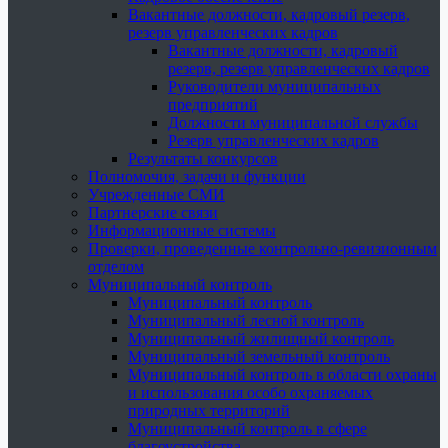
Вакантные должности, кадровый резерв,
резерв управленческих кадров
Вакантные должности, кадровый
резерв, резерв управленческих кадров
Руководители муниципальных
предприятий
Должности муниципальной службы
Резерв управленческих кадров
Результаты конкурсов
Полномочия, задачи и функции
Учрежденные СМИ
Партнерские связи
Информационные системы
Проверки, проведенные контрольно-ревизионным
отделом
Муниципальный контроль
Муниципальный контроль
Муниципальный лесной контроль
Муниципальный жилищный контроль
Муниципальный земельный контроль
Муниципальный контроль в области охраны
и использования особо охраняемых
природных территорий
Муниципальный контроль в сфере
благоустройства