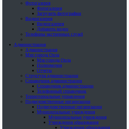
Фотогалерея
Фотогалерея
Загрузить фотографии
Видеогалерея
Видеогалерея
Добавить видео
Телефоны экстренных служб
Администрация
Администрация
Мэр города Орла
Мэр города Орла
Полномочия
Отчеты
Структура администрации
Справочник администрации
Справочник администрации
Телефонный справочник
Территориальные управления
Подведомственные организации
Подведомственные организации
Муниципальные учреждения
Муниципальные учреждения
Учреждения образования
Учреждения образования