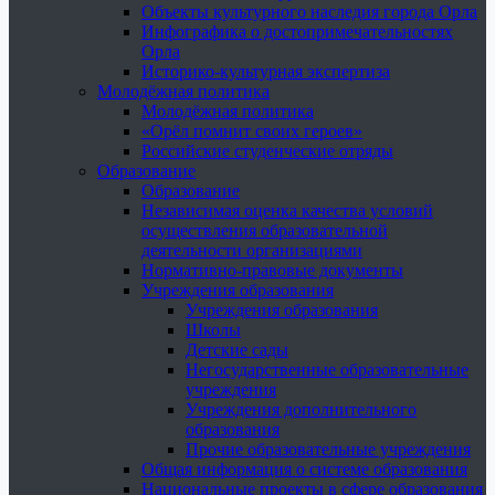
Объекты культурного наследия города Орла
Инфографика о достопримечательностях
Орла
Историко-культурная экспертиза
Молодёжная политика
Молодёжная политика
«Орёл помнит своих героев»
Российские студенческие отряды
Образование
Образование
Независимая оценка качества условий
осуществления образовательной
деятельности организациями
Нормативно-правовые документы
Учреждения образования
Учреждения образования
Школы
Детские сады
Негосударственные образовательные
учреждения
Учреждения дополнительного
образования
Прочие образовательные учреждения
Общая информация о системе образования
Национальные проекты в сфере образования