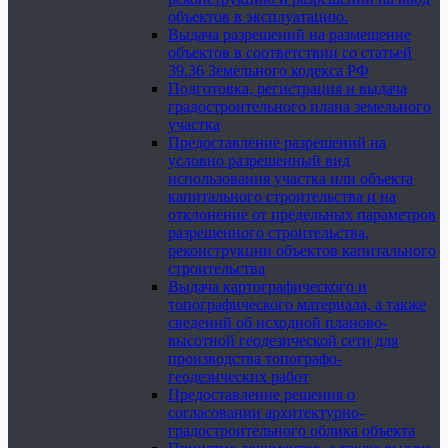
объектов в эксплуатацию.
Выдача разрешений на размещение
объектов в соответствии со статьей
39.36 Земельного кодекса РФ
Подготовка, регистрация и выдача
градостроительного плана земельного
участка
Предоставление разрешений на
условно разрешенный вид
использования участка или объекта
капитального строительства и на
отклонение от предельных параметров
разрешенного строительства,
реконструкции объектов капитального
строительства
Выдача картографического и
топографического материала, а также
сведений об исходной планово-
высотной геодезической сети для
производства топографо-
геодезических работ
Предоставление решения о
согласовании архитектурно-
градостроительного облика объекта