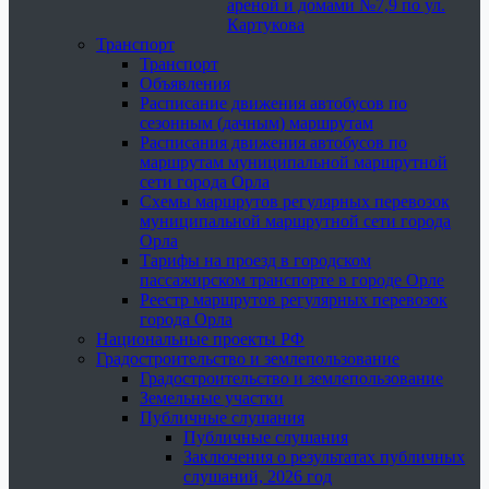
ареной и домами №7,9 по ул.
Картукова
Транспорт
Транспорт
Объявления
Расписание движения автобусов по
сезонным (дачным) маршрутам
Расписания движения автобусов по
маршрутам муниципальной маршрутной
сети города Орла
Схемы маршрутов регулярных перевозок
муниципальной маршрутной сети города
Орла
Тарифы на проезд в городском
пассажирском транспорте в городе Орле
Реестр маршрутов регулярных перевозок
города Орла
Национальные проекты РФ
Градостроительство и землепользование
Градостроительство и землепользование
Земельные участки
Публичные слушания
Публичные слушания
Заключения о результатах публичных
слушаний, 2026 год