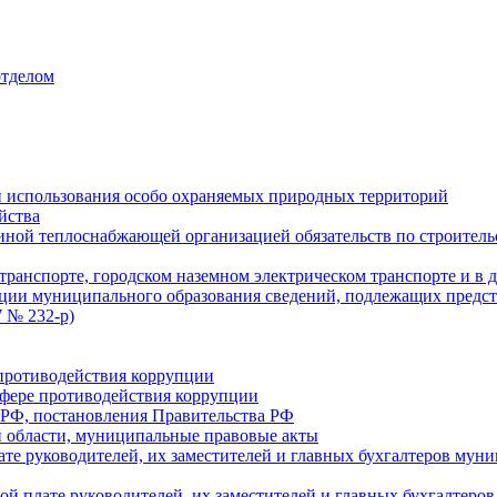
отделом
 использования особо охраняемых природных территорий
йства
ой теплоснабжающей организацией обязательств по строительс
ранспорте, городском наземном электрическом транспорте и в 
ции муниципального образования сведений, подлежащих предст
 № 232-р)
противодействия коррупции
фере противодействия коррупции
 РФ, постановления Правительства РФ
 области, муниципальные правовые акты
ате руководителей, их заместителей и главных бухгалтеров м
ой плате руководителей, их заместителей и главных бухгалте