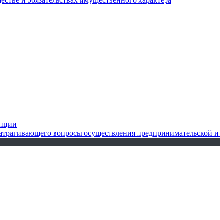
ществе и обязательствах имущественного характера
упции
 затрагивающего вопросы осуществления предпринимательской и