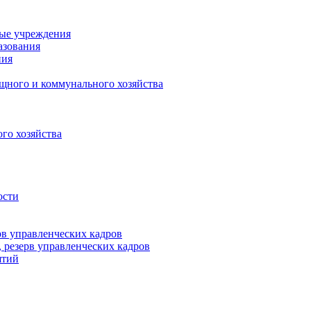
ные учреждения
азования
ния
щного и коммунального хозяйства
го хозяйства
ости
рв управленческих кадров
 резерв управленческих кадров
ятий