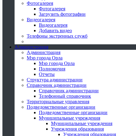
Фотогалерея
Фотогалерея
Загрузить фотографии
Видеогалерея
Видеогалерея
Добавить видео
Телефоны экстренных служб
Администрация
Администрация
Мэр города Орла
Мэр города Орла
Полномочия
Отчеты
Структура администрации
Справочник администрации
Справочник администрации
Телефонный справочник
Территориальные управления
Подведомственные организации
Подведомственные организации
Муниципальные учреждения
Муниципальные учреждения
Учреждения образования
Учреждения образования