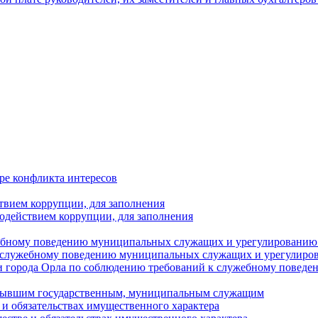
ре конфликта интересов
твием коррупции, для заполнения
одействием коррупции, для заполнения
ебному поведению муниципальных служащих и урегулированию 
 служебному поведению муниципальных служащих и урегулиро
 города Орла по соблюдению требований к служебному повед
с бывшим государственным, муниципальным служащим
е и обязательствах имущественного характера