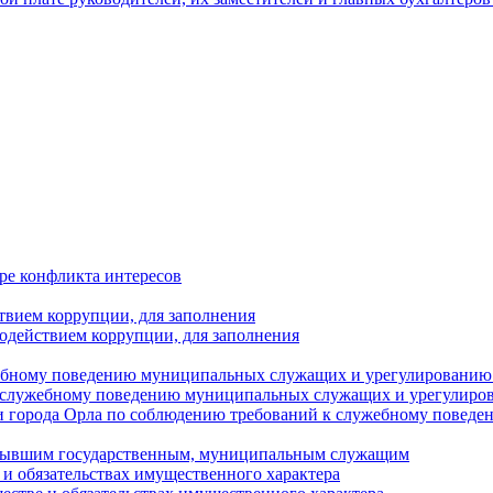
ре конфликта интересов
твием коррупции, для заполнения
одействием коррупции, для заполнения
ебному поведению муниципальных служащих и урегулированию 
 служебному поведению муниципальных служащих и урегулиро
 города Орла по соблюдению требований к служебному повед
с бывшим государственным, муниципальным служащим
е и обязательствах имущественного характера