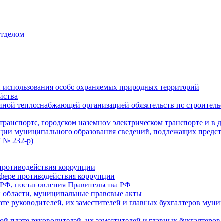
отделом
 использования особо охраняемых природных территорий
йства
ой теплоснабжающей организацией обязательств по строительс
ранспорте, городском наземном электрическом транспорте и в 
ции муниципального образования сведений, подлежащих предст
 № 232-р)
противодействия коррупции
фере противодействия коррупции
 РФ, постановления Правительства РФ
 области, муниципальные правовые акты
ате руководителей, их заместителей и главных бухгалтеров м
ой плате руководителей, их заместителей и главных бухгалте