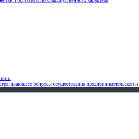
ществе и обязательствах имущественного характера
упции
 затрагивающего вопросы осуществления предпринимательской и