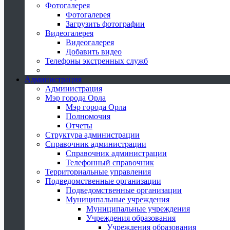
Фотогалерея
Фотогалерея
Загрузить фотографии
Видеогалерея
Видеогалерея
Добавить видео
Телефоны экстренных служб
Администрация
Администрация
Мэр города Орла
Мэр города Орла
Полномочия
Отчеты
Структура администрации
Справочник администрации
Справочник администрации
Телефонный справочник
Территориальные управления
Подведомственные организации
Подведомственные организации
Муниципальные учреждения
Муниципальные учреждения
Учреждения образования
Учреждения образования