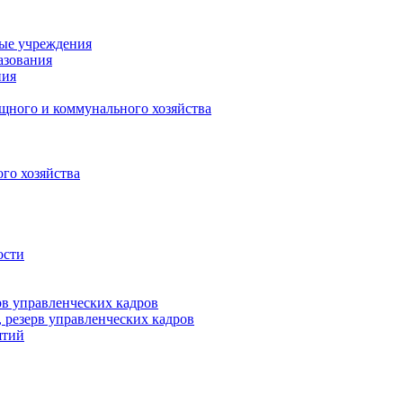
ные учреждения
азования
ния
щного и коммунального хозяйства
го хозяйства
ости
рв управленческих кадров
 резерв управленческих кадров
ятий