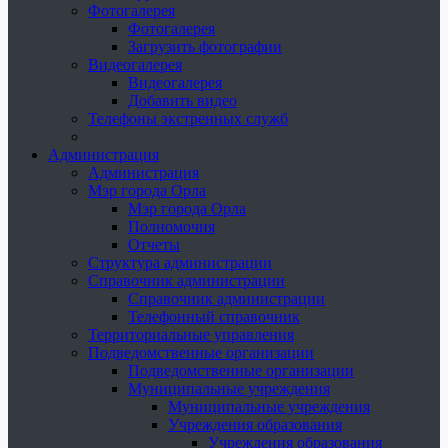
Фотогалерея
Фотогалерея
Загрузить фотографии
Видеогалерея
Видеогалерея
Добавить видео
Телефоны экстренных служб
Администрация
Администрация
Мэр города Орла
Мэр города Орла
Полномочия
Отчеты
Структура администрации
Справочник администрации
Справочник администрации
Телефонный справочник
Территориальные управления
Подведомственные организации
Подведомственные организации
Муниципальные учреждения
Муниципальные учреждения
Учреждения образования
Учреждения образования