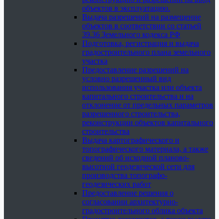
объектов в эксплуатацию.
Выдача разрешений на размещение
объектов в соответствии со статьей
39.36 Земельного кодекса РФ
Подготовка, регистрация и выдача
градостроительного плана земельного
участка
Предоставление разрешений на
условно разрешенный вид
использования участка или объекта
капитального строительства и на
отклонение от предельных параметров
разрешенного строительства,
реконструкции объектов капитального
строительства
Выдача картографического и
топографического материала, а также
сведений об исходной планово-
высотной геодезической сети для
производства топографо-
геодезических работ
Предоставление решения о
согласовании архитектурно-
градостроительного облика объекта