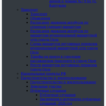
ареной и домами №7,9 по ул.
Картукова
Транспорт
Транспорт
Объявления
Расписание движения автобусов по
сезонным (дачным) маршрутам
Расписания движения автобусов по
маршрутам муниципальной маршрутной
сети города Орла
Схемы маршрутов регулярных перевозок
муниципальной маршрутной сети города
Орла
Тарифы на проезд в городском
пассажирском транспорте в городе Орле
Реестр маршрутов регулярных перевозок
города Орла
Национальные проекты РФ
Градостроительство и землепользование
Градостроительство и землепользование
Земельные участки
Публичные слушания
Публичные слушания
Заключения о результатах публичных
слушаний, 2026 год