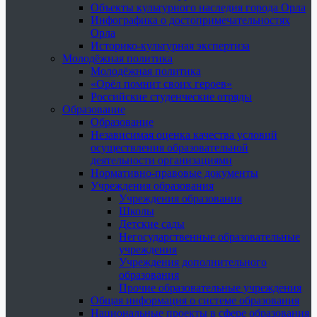
Объекты культурного наследия города Орла
Инфографика о достопримечательностях
Орла
Историко-культурная экспертиза
Молодёжная политика
Молодёжная политика
«Орёл помнит своих героев»
Российские студенческие отряды
Образование
Образование
Независимая оценка качества условий
осуществления образовательной
деятельности организациями
Нормативно-правовые документы
Учреждения образования
Учреждения образования
Школы
Детские сады
Негосударственные образовательные
учреждения
Учреждения дополнительного
образования
Прочие образовательные учреждения
Общая информация о системе образования
Национальные проекты в сфере образования