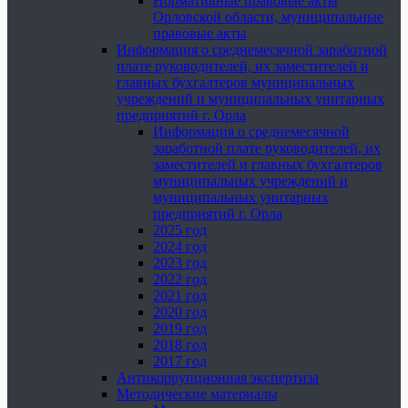
Нормативные правовые акты
Орловской области, муниципальные
правовые акты
Информация о среднемесячной заработной
плате руководителей, их заместителей и
главных бухгалтеров муниципальных
учреждений и муниципальных унитарных
предприятий г. Орла
Информация о среднемесячной
заработной плате руководителей, их
заместителей и главных бухгалтеров
муниципальных учреждений и
муниципальных унитарных
предприятий г. Орла
2025 год
2024 год
2023 год
2022 год
2021 год
2020 год
2019 год
2018 год
2017 год
Антикоррупционная экспертиза
Методические материалы