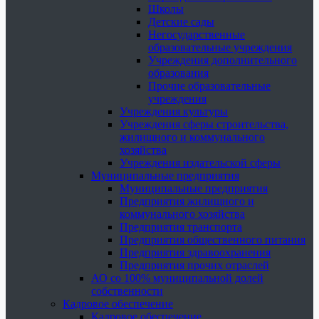
Школы
Детские сады
Негосударственные
образовательные учреждения
Учреждения дополнительного
образования
Прочие образовательные
учреждения
Учреждения культуры
Учреждения сферы строительства,
жилищного и коммунального
хозяйства
Учреждения издательской сферы
Муниципальные предприятия
Муниципальные предприятия
Предприятия жилищного и
коммунального хозяйства
Предприятия транспорта
Предприятия общественного питания
Предприятия здравоохранения
Предприятия прочих отраслей
АО со 100% муниципальной долей
собственности
Кадровое обеспечение
Кадровое обеспечение