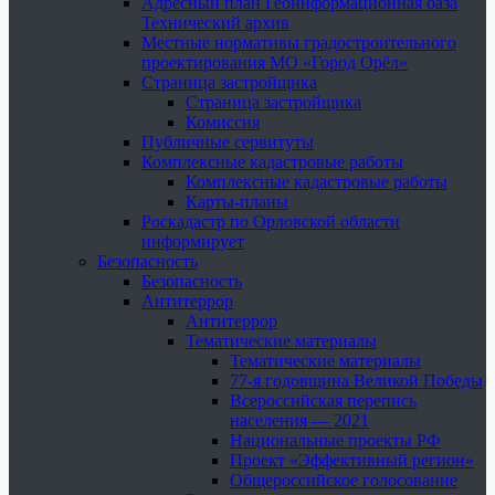
Адресный план Геоинформационная база
Технический архив
Местные нормативы градостроительного
проектирования МО «Город Орёл»
Страница застройщика
Страница застройщика
Комиссия
Публичные сервитуты
Комплексные кадастровые работы
Комплексные кадастровые работы
Карты-планы
Роскадастр по Орловской области
информирует
Безопасность
Безопасность
Антитеррор
Антитеррор
Тематические материалы
Тематические материалы
77-я годовщина Великой Победы
Всероссийская перепись
населения — 2021
Национальные проекты РФ
Проект «Эффективный регион»
Общероссийское голосование