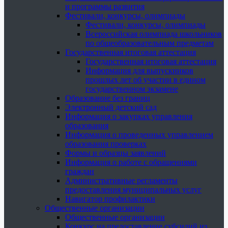
и программы развития
Фестивали, конкурсы, олимпиады
Фестивали, конкурсы, олимпиады
Всероссийская олимпиада школьников
по общеобразовательным предметам
Государственная итоговая аттестация
Государственная итоговая аттестация
Информация для выпускников
прошлых лет об участии в едином
государственном экзамене
Образование без границ
Электронный детский сад
Информация о закупках управления
образования
Информация о проведенных управлением
образования проверках
Формы и образцы заявлений
Информация о работе с обращениями
граждан
Административные регламенты
предоставления муниципальных услуг
Навигатор профилактики
Общественные организации
Общественные организации
Конкурс на предоставление субсидий из