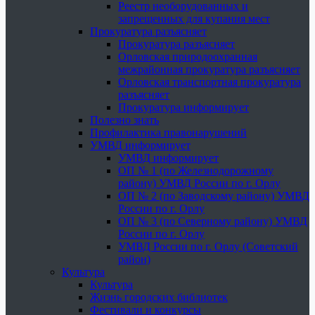
Реестр необорудованных и
запрещенных для купания мест
Прокуратура разъясняет
Прокуратура разъясняет
Орловская природоохранная
межрайонная прокуратура разъясняет
Орловская транспортная прокуратура
разъясняет
Прокуратура информирует
Полезно знать
Профилактика правонарушений
УМВД информирует
УМВД информирует
ОП № 1 (по Железнодорожному
району) УМВД России по г. Орлу
ОП № 2 (по Заводскому району) УМВД
России по г. Орлу
ОП № 3 (по Северному району) УМВД
России по г. Орлу
УМВД России по г. Орлу (Советский
район)
Культура
Культура
Жизнь городских библиотек
Фестивали и конкурсы