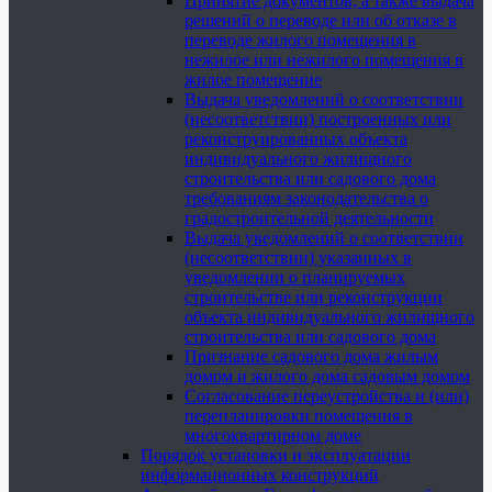
Принятие документов, а также выдача
решений о переводе или об отказе в
переводе жилого помещения в
нежилое или нежилого помещения в
жилое помещение
Выдача уведомлений о соответствии
(несоответствии) построенных или
реконструированных объекта
индивидуального жилищного
строительства или садового дома
требованиям законодательства о
градостроительной деятельности
Выдача уведомлений о соответствии
(несоответствии) указанных в
уведомлении о планируемых
строительстве или реконструкции
объекта индивидуального жилищного
строительства или садового дома
Признание садового дома жилым
домом и жилого дома садовым домом
Согласование переустройства и (или)
перепланировки помещения в
многоквартирном доме
Порядок установки и эксплуатации
информационных конструкций