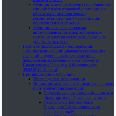
Муниципальный контроль за исполнением
единой теплоснабжающей организацией
обязательств по строительству,
реконструкции и (или) модернизации
объектов теплоснабжения
Муниципальный контроль на
автомобильном транспорте, городском
наземном электрическом транспорте и в
дорожном хозяйстве
Перечень находящихся в распоряжении
администрации муниципального образования
сведений, подлежащих представлению с
использованием координат (распоряжение
Правительства Российской Федерации от
09.02.2017 № 232-р)
Противодействие коррупции
Противодействие коррупции
Нормативные правовые и иные акты в сфере
противодействия коррупции
Нормативные правовые и иные акты в
сфере противодействия коррупции
Федеральные законы, указы
Президента РФ, постановления
Правительства РФ