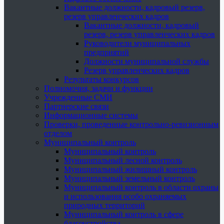
Вакантные должности, кадровый резерв,
резерв управленческих кадров
Вакантные должности, кадровый
резерв, резерв управленческих кадров
Руководители муниципальных
предприятий
Должности муниципальной службы
Резерв управленческих кадров
Результаты конкурсов
Полномочия, задачи и функции
Учрежденные СМИ
Партнерские связи
Информационные системы
Проверки, проведенные контрольно-ревизионным
отделом
Муниципальный контроль
Муниципальный контроль
Муниципальный лесной контроль
Муниципальный жилищный контроль
Муниципальный земельный контроль
Муниципальный контроль в области охраны
и использования особо охраняемых
природных территорий
Муниципальный контроль в сфере
благоустройства