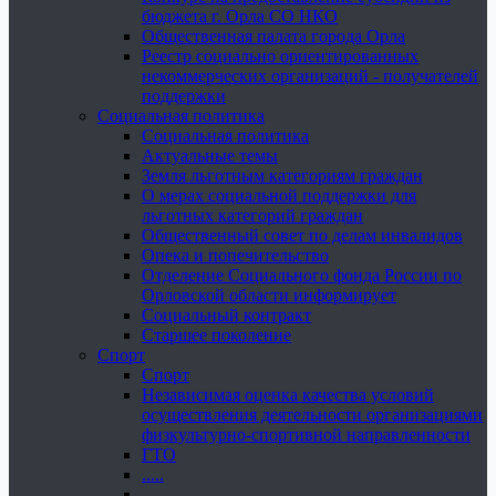
бюджета г. Орла СО НКО
Общественная палата города Орла
Реестр социально ориентированных
некоммерческих организаций - получателей
поддержки
Социальная политика
Социальная политика
Актуальные темы
Земля льготным категориям граждан
О мерах социальной поддержки для
льготных категорий граждан
Общественный совет по делам инвалидов
Опека и попечительство
Отделение Социального фонда России по
Орловской области информирует
Социальный контракт
Старшее поколение
Спорт
Спорт
Независимая оценка качества условий
осуществления деятельности организациями
физкультурно-спортивной направленности
ГТО
.....
......