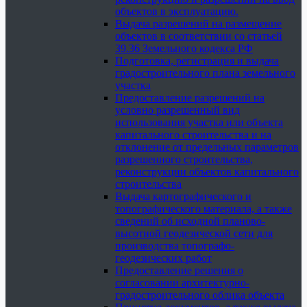
объектов в эксплуатацию.
Выдача разрешений на размещение
объектов в соответствии со статьей
39.36 Земельного кодекса РФ
Подготовка, регистрация и выдача
градостроительного плана земельного
участка
Предоставление разрешений на
условно разрешенный вид
использования участка или объекта
капитального строительства и на
отклонение от предельных параметров
разрешенного строительства,
реконструкции объектов капитального
строительства
Выдача картографического и
топографического материала, а также
сведений об исходной планово-
высотной геодезической сети для
производства топографо-
геодезических работ
Предоставление решения о
согласовании архитектурно-
градостроительного облика объекта