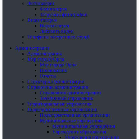
Фотогалерея
Фотогалерея
Загрузить фотографии
Видеогалерея
Видеогалерея
Добавить видео
Телефоны экстренных служб
Администрация
Администрация
Мэр города Орла
Мэр города Орла
Полномочия
Отчеты
Структура администрации
Справочник администрации
Справочник администрации
Телефонный справочник
Территориальные управления
Подведомственные организации
Подведомственные организации
Муниципальные учреждения
Муниципальные учреждения
Учреждения образования
Учреждения образования