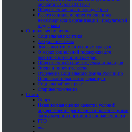
бюджета г. Орла СО НКО
Общественная палата города Орла
Реестр социально ориентированных
некоммерческих организаций - получателей
поддержки
Социальная политика
Социальная политика
Актуальные темы
Земля льготным категориям граждан
О мерах социальной поддержки для
льготных категорий граждан
Общественный совет по делам инвалидов
Опека и попечительство
Отделение Социального фонда России по
Орловской области информирует
Социальный контракт
Старшее поколение
Спорт
Спорт
Независимая оценка качества условий
осуществления деятельности организациями
физкультурно-спортивной направленности
ГТО
.....
......