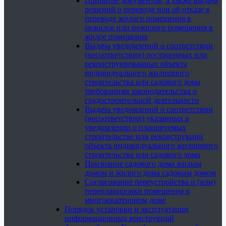
Принятие документов, а также выдача
решений о переводе или об отказе в
переводе жилого помещения в
нежилое или нежилого помещения в
жилое помещение
Выдача уведомлений о соответствии
(несоответствии) построенных или
реконструированных объекта
индивидуального жилищного
строительства или садового дома
требованиям законодательства о
градостроительной деятельности
Выдача уведомлений о соответствии
(несоответствии) указанных в
уведомлении о планируемых
строительстве или реконструкции
объекта индивидуального жилищного
строительства или садового дома
Признание садового дома жилым
домом и жилого дома садовым домом
Согласование переустройства и (или)
перепланировки помещения в
многоквартирном доме
Порядок установки и эксплуатации
информационных конструкций