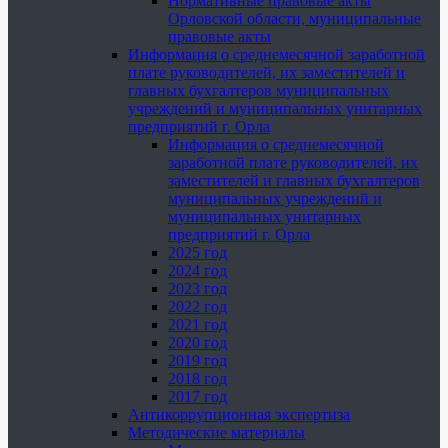
Нормативные правовые акты
Орловской области, муниципальные
правовые акты
Информация о среднемесячной заработной
плате руководителей, их заместителей и
главных бухгалтеров муниципальных
учреждений и муниципальных унитарных
предприятий г. Орла
Информация о среднемесячной
заработной плате руководителей, их
заместителей и главных бухгалтеров
муниципальных учреждений и
муниципальных унитарных
предприятий г. Орла
2025 год
2024 год
2023 год
2022 год
2021 год
2020 год
2019 год
2018 год
2017 год
Антикоррупционная экспертиза
Методические материалы