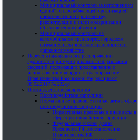
Муниципальный контроль за исполнением
единой теплоснабжающей организацией
обязательств по строительству,
реконструкции и (или) модернизации
объектов теплоснабжения
Муниципальный контроль на
автомобильном транспорте, городском
наземном электрическом транспорте и в
дорожном хозяйстве
Перечень находящихся в распоряжении
администрации муниципального образования
сведений, подлежащих представлению с
использованием координат (распоряжение
Правительства Российской Федерации от
09.02.2017 № 232-р)
Противодействие коррупции
Противодействие коррупции
Нормативные правовые и иные акты в сфере
противодействия коррупции
Нормативные правовые и иные акты в
сфере противодействия коррупции
Федеральные законы, указы
Президента РФ, постановления
Правительства РФ