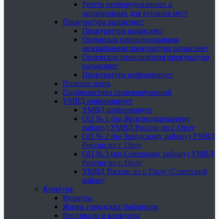
Реестр необорудованных и
запрещенных для купания мест
Прокуратура разъясняет
Прокуратура разъясняет
Орловская природоохранная
межрайонная прокуратура разъясняет
Орловская транспортная прокуратура
разъясняет
Прокуратура информирует
Полезно знать
Профилактика правонарушений
УМВД информирует
УМВД информирует
ОП № 1 (по Железнодорожному
району) УМВД России по г. Орлу
ОП № 2 (по Заводскому району) УМВД
России по г. Орлу
ОП № 3 (по Северному району) УМВД
России по г. Орлу
УМВД России по г. Орлу (Советский
район)
Культура
Культура
Жизнь городских библиотек
Фестивали и конкурсы