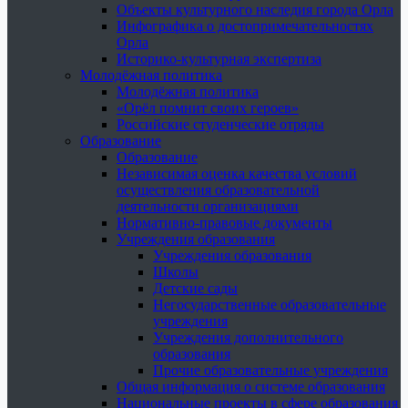
Объекты культурного наследия города Орла
Инфографика о достопримечательностях
Орла
Историко-культурная экспертиза
Молодёжная политика
Молодёжная политика
«Орёл помнит своих героев»
Российские студенческие отряды
Образование
Образование
Независимая оценка качества условий
осуществления образовательной
деятельности организациями
Нормативно-правовые документы
Учреждения образования
Учреждения образования
Школы
Детские сады
Негосударственные образовательные
учреждения
Учреждения дополнительного
образования
Прочие образовательные учреждения
Общая информация о системе образования
Национальные проекты в сфере образования