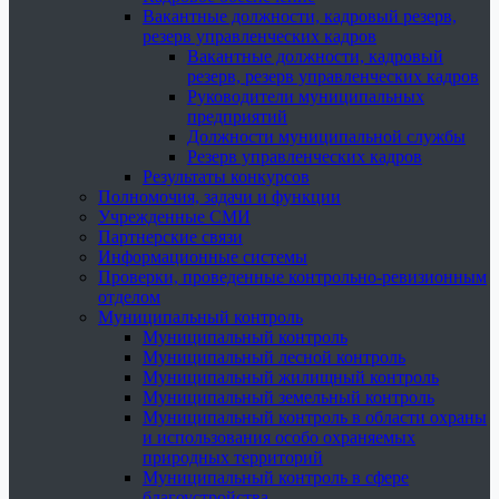
Вакантные должности, кадровый резерв,
резерв управленческих кадров
Вакантные должности, кадровый
резерв, резерв управленческих кадров
Руководители муниципальных
предприятий
Должности муниципальной службы
Резерв управленческих кадров
Результаты конкурсов
Полномочия, задачи и функции
Учрежденные СМИ
Партнерские связи
Информационные системы
Проверки, проведенные контрольно-ревизионным
отделом
Муниципальный контроль
Муниципальный контроль
Муниципальный лесной контроль
Муниципальный жилищный контроль
Муниципальный земельный контроль
Муниципальный контроль в области охраны
и использования особо охраняемых
природных территорий
Муниципальный контроль в сфере
благоустройства