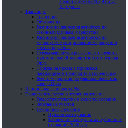
ареной и домами №7,9 по ул.
Картукова
Транспорт
Транспорт
Объявления
Расписание движения автобусов по
сезонным (дачным) маршрутам
Расписания движения автобусов по
маршрутам муниципальной маршрутной
сети города Орла
Схемы маршрутов регулярных перевозок
муниципальной маршрутной сети города
Орла
Тарифы на проезд в городском
пассажирском транспорте в городе Орле
Реестр маршрутов регулярных перевозок
города Орла
Национальные проекты РФ
Градостроительство и землепользование
Градостроительство и землепользование
Земельные участки
Публичные слушания
Публичные слушания
Заключения о результатах публичных
слушаний, 2026 год