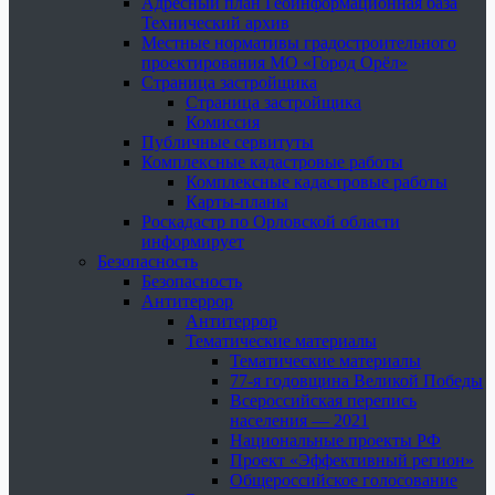
Адресный план Геоинформационная база
Технический архив
Местные нормативы градостроительного
проектирования МО «Город Орёл»
Страница застройщика
Страница застройщика
Комиссия
Публичные сервитуты
Комплексные кадастровые работы
Комплексные кадастровые работы
Карты-планы
Роскадастр по Орловской области
информирует
Безопасность
Безопасность
Антитеррор
Антитеррор
Тематические материалы
Тематические материалы
77-я годовщина Великой Победы
Всероссийская перепись
населения — 2021
Национальные проекты РФ
Проект «Эффективный регион»
Общероссийское голосование