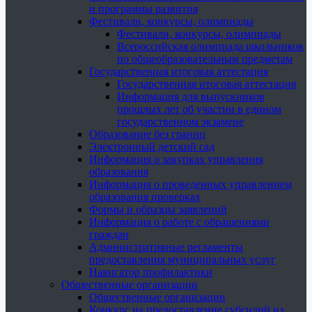
и программы развития
Фестивали, конкурсы, олимпиады
Фестивали, конкурсы, олимпиады
Всероссийская олимпиада школьников
по общеобразовательным предметам
Государственная итоговая аттестация
Государственная итоговая аттестация
Информация для выпускников
прошлых лет об участии в едином
государственном экзамене
Образование без границ
Электронный детский сад
Информация о закупках управления
образования
Информация о проведенных управлением
образования проверках
Формы и образцы заявлений
Информация о работе с обращениями
граждан
Административные регламенты
предоставления муниципальных услуг
Навигатор профилактики
Общественные организации
Общественные организации
Конкурс на предоставление субсидий из