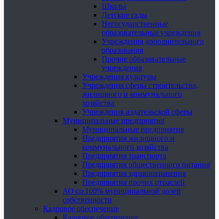
Школы
Детские сады
Негосударственные
образовательные учреждения
Учреждения дополнительного
образования
Прочие образовательные
учреждения
Учреждения культуры
Учреждения сферы строительства,
жилищного и коммунального
хозяйства
Учреждения издательской сферы
Муниципальные предприятия
Муниципальные предприятия
Предприятия жилищного и
коммунального хозяйства
Предприятия транспорта
Предприятия общественного питания
Предприятия здравоохранения
Предприятия прочих отраслей
АО со 100% муниципальной долей
собственности
Кадровое обеспечение
Кадровое обеспечение