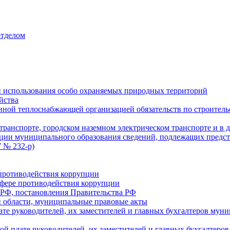
отделом
 использования особо охраняемых природных территорий
йства
ой теплоснабжающей организацией обязательств по строительс
ранспорте, городском наземном электрическом транспорте и в 
ции муниципального образования сведений, подлежащих предст
 № 232-р)
противодействия коррупции
фере противодействия коррупции
 РФ, постановления Правительства РФ
 области, муниципальные правовые акты
ате руководителей, их заместителей и главных бухгалтеров м
ой плате руководителей, их заместителей и главных бухгалте