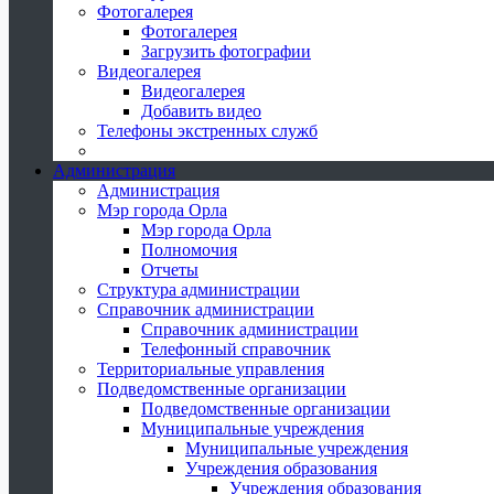
Фотогалерея
Фотогалерея
Загрузить фотографии
Видеогалерея
Видеогалерея
Добавить видео
Телефоны экстренных служб
Администрация
Администрация
Мэр города Орла
Мэр города Орла
Полномочия
Отчеты
Структура администрации
Справочник администрации
Справочник администрации
Телефонный справочник
Территориальные управления
Подведомственные организации
Подведомственные организации
Муниципальные учреждения
Муниципальные учреждения
Учреждения образования
Учреждения образования