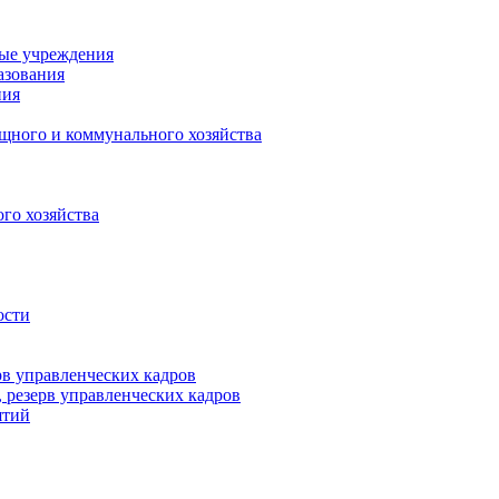
ные учреждения
азования
ния
щного и коммунального хозяйства
го хозяйства
ости
рв управленческих кадров
 резерв управленческих кадров
ятий