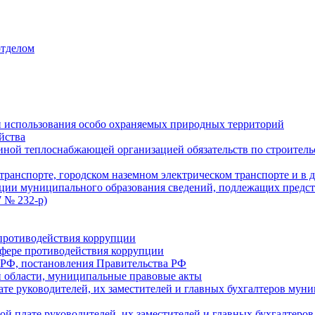
отделом
 использования особо охраняемых природных территорий
йства
ой теплоснабжающей организацией обязательств по строительс
ранспорте, городском наземном электрическом транспорте и в 
ции муниципального образования сведений, подлежащих предст
 № 232-р)
противодействия коррупции
фере противодействия коррупции
 РФ, постановления Правительства РФ
 области, муниципальные правовые акты
ате руководителей, их заместителей и главных бухгалтеров м
ой плате руководителей, их заместителей и главных бухгалте