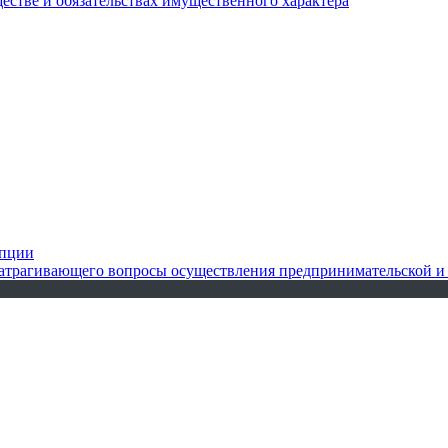
ществе и обязательствах имущественного характера
упции
 затрагивающего вопросы осуществления предпринимательской и