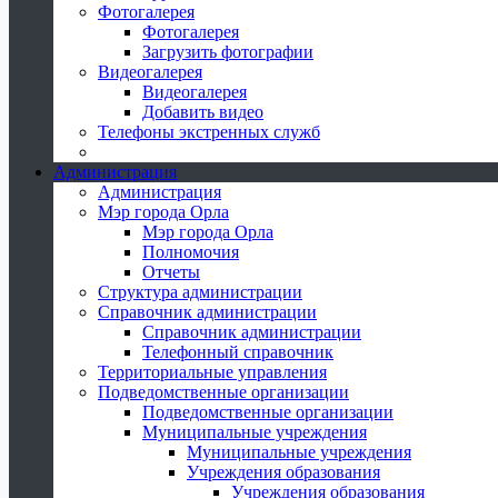
Фотогалерея
Фотогалерея
Загрузить фотографии
Видеогалерея
Видеогалерея
Добавить видео
Телефоны экстренных служб
Администрация
Администрация
Мэр города Орла
Мэр города Орла
Полномочия
Отчеты
Структура администрации
Справочник администрации
Справочник администрации
Телефонный справочник
Территориальные управления
Подведомственные организации
Подведомственные организации
Муниципальные учреждения
Муниципальные учреждения
Учреждения образования
Учреждения образования