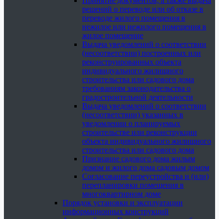
Принятие документов, а также выдача
решений о переводе или об отказе в
переводе жилого помещения в
нежилое или нежилого помещения в
жилое помещение
Выдача уведомлений о соответствии
(несоответствии) построенных или
реконструированных объекта
индивидуального жилищного
строительства или садового дома
требованиям законодательства о
градостроительной деятельности
Выдача уведомлений о соответствии
(несоответствии) указанных в
уведомлении о планируемых
строительстве или реконструкции
объекта индивидуального жилищного
строительства или садового дома
Признание садового дома жилым
домом и жилого дома садовым домом
Согласование переустройства и (или)
перепланировки помещения в
многоквартирном доме
Порядок установки и эксплуатации
информационных конструкций