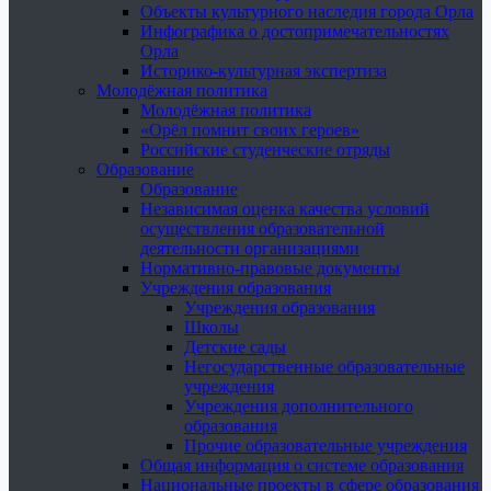
Объекты культурного наследия города Орла
Инфографика о достопримечательностях
Орла
Историко-культурная экспертиза
Молодёжная политика
Молодёжная политика
«Орёл помнит своих героев»
Российские студенческие отряды
Образование
Образование
Независимая оценка качества условий
осуществления образовательной
деятельности организациями
Нормативно-правовые документы
Учреждения образования
Учреждения образования
Школы
Детские сады
Негосударственные образовательные
учреждения
Учреждения дополнительного
образования
Прочие образовательные учреждения
Общая информация о системе образования
Национальные проекты в сфере образования