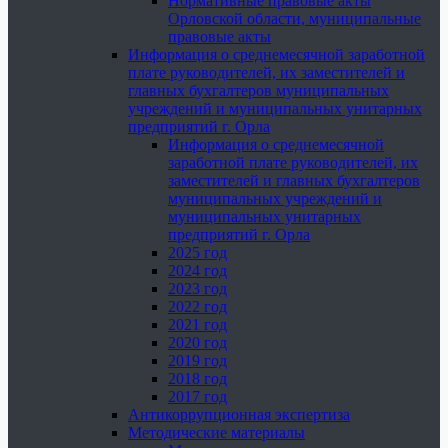
Нормативные правовые акты
Орловской области, муниципальные
правовые акты
Информация о среднемесячной заработной
плате руководителей, их заместителей и
главных бухгалтеров муниципальных
учреждений и муниципальных унитарных
предприятий г. Орла
Информация о среднемесячной
заработной плате руководителей, их
заместителей и главных бухгалтеров
муниципальных учреждений и
муниципальных унитарных
предприятий г. Орла
2025 год
2024 год
2023 год
2022 год
2021 год
2020 год
2019 год
2018 год
2017 год
Антикоррупционная экспертиза
Методические материалы