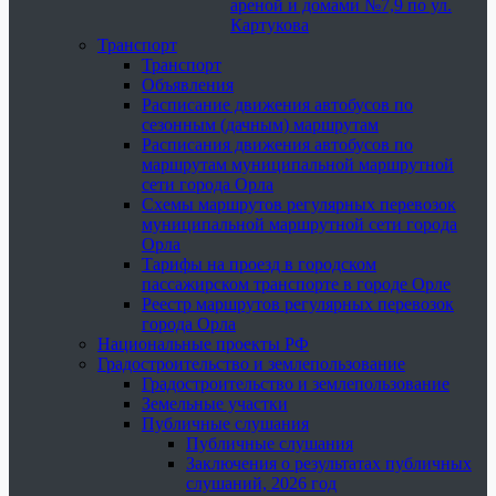
ареной и домами №7,9 по ул.
Картукова
Транспорт
Транспорт
Объявления
Расписание движения автобусов по
сезонным (дачным) маршрутам
Расписания движения автобусов по
маршрутам муниципальной маршрутной
сети города Орла
Схемы маршрутов регулярных перевозок
муниципальной маршрутной сети города
Орла
Тарифы на проезд в городском
пассажирском транспорте в городе Орле
Реестр маршрутов регулярных перевозок
города Орла
Национальные проекты РФ
Градостроительство и землепользование
Градостроительство и землепользование
Земельные участки
Публичные слушания
Публичные слушания
Заключения о результатах публичных
слушаний, 2026 год