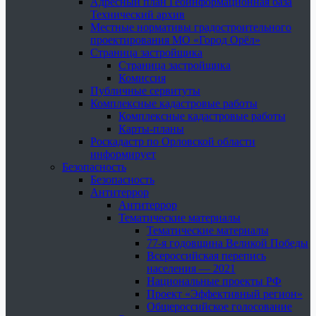
Адресный план Геоинформационная база
Технический архив
Местные нормативы градостроительного
проектирования МО «Город Орёл»
Страница застройщика
Страница застройщика
Комиссия
Публичные сервитуты
Комплексные кадастровые работы
Комплексные кадастровые работы
Карты-планы
Роскадастр по Орловской области
информирует
Безопасность
Безопасность
Антитеррор
Антитеррор
Тематические материалы
Тематические материалы
77-я годовщина Великой Победы
Всероссийская перепись
населения — 2021
Национальные проекты РФ
Проект «Эффективный регион»
Общероссийское голосование