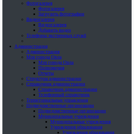
Фотогалерея
Фотогалерея
Загрузить фотографии
Видеогалерея
Видеогалерея
Добавить видео
Телефоны экстренных служб
Администрация
Администрация
Мэр города Орла
Мэр города Орла
Полномочия
Отчеты
Структура администрации
Справочник администрации
Справочник администрации
Телефонный справочник
Территориальные управления
Подведомственные организации
Подведомственные организации
Муниципальные учреждения
Муниципальные учреждения
Учреждения образования
Учреждения образования