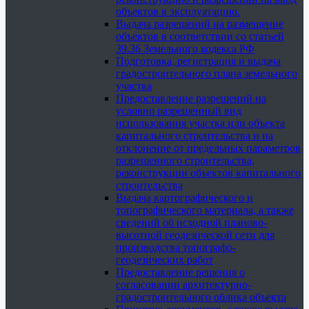
объектов в эксплуатацию.
Выдача разрешений на размещение
объектов в соответствии со статьей
39.36 Земельного кодекса РФ
Подготовка, регистрация и выдача
градостроительного плана земельного
участка
Предоставление разрешений на
условно разрешенный вид
использования участка или объекта
капитального строительства и на
отклонение от предельных параметров
разрешенного строительства,
реконструкции объектов капитального
строительства
Выдача картографического и
топографического материала, а также
сведений об исходной планово-
высотной геодезической сети для
производства топографо-
геодезических работ
Предоставление решения о
согласовании архитектурно-
градостроительного облика объекта