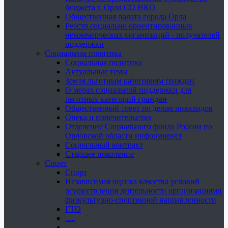
бюджета г. Орла СО НКО
Общественная палата города Орла
Реестр социально ориентированных
некоммерческих организаций - получателей
поддержки
Социальная политика
Социальная политика
Актуальные темы
Земля льготным категориям граждан
О мерах социальной поддержки для
льготных категорий граждан
Общественный совет по делам инвалидов
Опека и попечительство
Отделение Социального фонда России по
Орловской области информирует
Социальный контракт
Старшее поколение
Спорт
Спорт
Независимая оценка качества условий
осуществления деятельности организациями
физкультурно-спортивной направленности
ГТО
.....
......