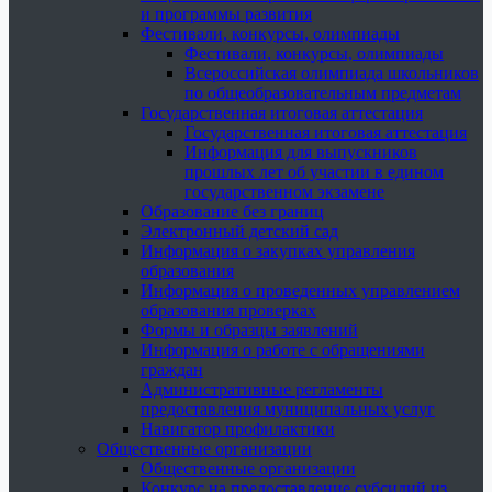
и программы развития
Фестивали, конкурсы, олимпиады
Фестивали, конкурсы, олимпиады
Всероссийская олимпиада школьников
по общеобразовательным предметам
Государственная итоговая аттестация
Государственная итоговая аттестация
Информация для выпускников
прошлых лет об участии в едином
государственном экзамене
Образование без границ
Электронный детский сад
Информация о закупках управления
образования
Информация о проведенных управлением
образования проверках
Формы и образцы заявлений
Информация о работе с обращениями
граждан
Административные регламенты
предоставления муниципальных услуг
Навигатор профилактики
Общественные организации
Общественные организации
Конкурс на предоставление субсидий из