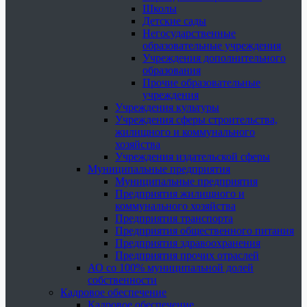
Школы
Детские сады
Негосударственные
образовательные учреждения
Учреждения дополнительного
образования
Прочие образовательные
учреждения
Учреждения культуры
Учреждения сферы строительства,
жилищного и коммунального
хозяйства
Учреждения издательской сферы
Муниципальные предприятия
Муниципальные предприятия
Предприятия жилищного и
коммунального хозяйства
Предприятия транспорта
Предприятия общественного питания
Предприятия здравоохранения
Предприятия прочих отраслей
АО со 100% муниципальной долей
собственности
Кадровое обеспечение
Кадровое обеспечение