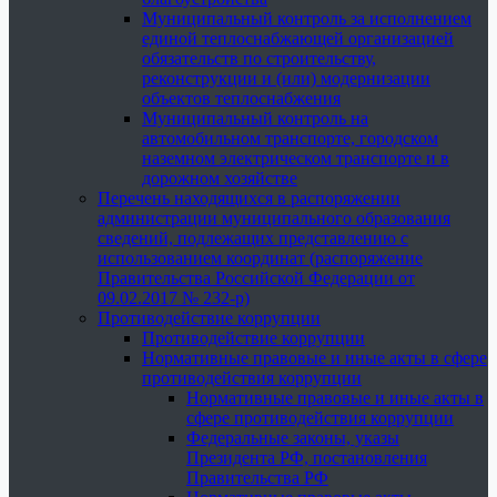
Муниципальный контроль за исполнением
единой теплоснабжающей организацией
обязательств по строительству,
реконструкции и (или) модернизации
объектов теплоснабжения
Муниципальный контроль на
автомобильном транспорте, городском
наземном электрическом транспорте и в
дорожном хозяйстве
Перечень находящихся в распоряжении
администрации муниципального образования
сведений, подлежащих представлению с
использованием координат (распоряжение
Правительства Российской Федерации от
09.02.2017 № 232-р)
Противодействие коррупции
Противодействие коррупции
Нормативные правовые и иные акты в сфере
противодействия коррупции
Нормативные правовые и иные акты в
сфере противодействия коррупции
Федеральные законы, указы
Президента РФ, постановления
Правительства РФ