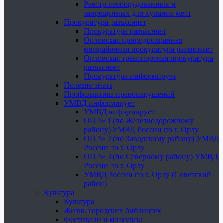
Реестр необорудованных и
запрещенных для купания мест
Прокуратура разъясняет
Прокуратура разъясняет
Орловская природоохранная
межрайонная прокуратура разъясняет
Орловская транспортная прокуратура
разъясняет
Прокуратура информирует
Полезно знать
Профилактика правонарушений
УМВД информирует
УМВД информирует
ОП № 1 (по Железнодорожному
району) УМВД России по г. Орлу
ОП № 2 (по Заводскому району) УМВД
России по г. Орлу
ОП № 3 (по Северному району) УМВД
России по г. Орлу
УМВД России по г. Орлу (Советский
район)
Культура
Культура
Жизнь городских библиотек
Фестивали и конкурсы