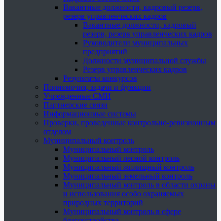
Вакантные должности, кадровый резерв,
резерв управленческих кадров
Вакантные должности, кадровый
резерв, резерв управленческих кадров
Руководители муниципальных
предприятий
Должности муниципальной службы
Резерв управленческих кадров
Результаты конкурсов
Полномочия, задачи и функции
Учрежденные СМИ
Партнерские связи
Информационные системы
Проверки, проведенные контрольно-ревизионным
отделом
Муниципальный контроль
Муниципальный контроль
Муниципальный лесной контроль
Муниципальный жилищный контроль
Муниципальный земельный контроль
Муниципальный контроль в области охраны
и использования особо охраняемых
природных территорий
Муниципальный контроль в сфере
благоустройства