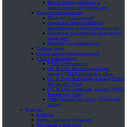
Реестр необорудованных и
запрещенных для купания мест
Прокуратура разъясняет
Прокуратура разъясняет
Орловская природоохранная
межрайонная прокуратура разъясняет
Орловская транспортная прокуратура
разъясняет
Прокуратура информирует
Полезно знать
Профилактика правонарушений
УМВД информирует
УМВД информирует
ОП № 1 (по Железнодорожному
району) УМВД России по г. Орлу
ОП № 2 (по Заводскому району) УМВД
России по г. Орлу
ОП № 3 (по Северному району) УМВД
России по г. Орлу
УМВД России по г. Орлу (Советский
район)
Культура
Культура
Жизнь городских библиотек
Фестивали и конкурсы