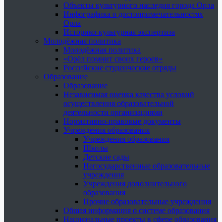
Объекты культурного наследия города Орла
Инфографика о достопримечательностях
Орла
Историко-культурная экспертиза
Молодёжная политика
Молодёжная политика
«Орёл помнит своих героев»
Российские студенческие отряды
Образование
Образование
Независимая оценка качества условий
осуществления образовательной
деятельности организациями
Нормативно-правовые документы
Учреждения образования
Учреждения образования
Школы
Детские сады
Негосударственные образовательные
учреждения
Учреждения дополнительного
образования
Прочие образовательные учреждения
Общая информация о системе образования
Национальные проекты в сфере образования