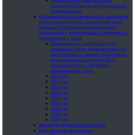
Нормативные правовые акты
Орловской области, муниципальные
правовые акты
Информация о среднемесячной заработной
плате руководителей, их заместителей и
главных бухгалтеров муниципальных
учреждений и муниципальных унитарных
предприятий г. Орла
Информация о среднемесячной
заработной плате руководителей, их
заместителей и главных бухгалтеров
муниципальных учреждений и
муниципальных унитарных
предприятий г. Орла
2025 год
2024 год
2023 год
2022 год
2021 год
2020 год
2019 год
2018 год
2017 год
Антикоррупционная экспертиза
Методические материалы