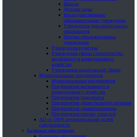
Школы
Детские сады
Негосударственные
образовательные учреждения
Учреждения дополнительного
образования
Прочие образовательные
учреждения
Учреждения культуры
Учреждения сферы строительства,
жилищного и коммунального
хозяйства
Учреждения издательской сферы
Муниципальные предприятия
Муниципальные предприятия
Предприятия жилищного и
коммунального хозяйства
Предприятия транспорта
Предприятия общественного питания
Предприятия здравоохранения
Предприятия прочих отраслей
АО со 100% муниципальной долей
собственности
Кадровое обеспечение
Кадровое обеспечение