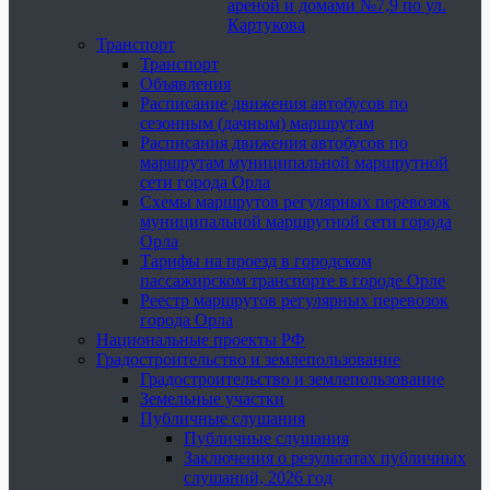
ареной и домами №7,9 по ул.
Картукова
Транспорт
Транспорт
Объявления
Расписание движения автобусов по
сезонным (дачным) маршрутам
Расписания движения автобусов по
маршрутам муниципальной маршрутной
сети города Орла
Схемы маршрутов регулярных перевозок
муниципальной маршрутной сети города
Орла
Тарифы на проезд в городском
пассажирском транспорте в городе Орле
Реестр маршрутов регулярных перевозок
города Орла
Национальные проекты РФ
Градостроительство и землепользование
Градостроительство и землепользование
Земельные участки
Публичные слушания
Публичные слушания
Заключения о результатах публичных
слушаний, 2026 год