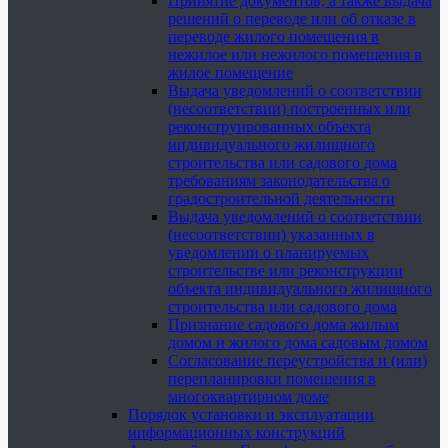
Принятие документов, а также выдача
решений о переводе или об отказе в
переводе жилого помещения в
нежилое или нежилого помещения в
жилое помещение
Выдача уведомлений о соответствии
(несоответствии) построенных или
реконструированных объекта
индивидуального жилищного
строительства или садового дома
требованиям законодательства о
градостроительной деятельности
Выдача уведомлений о соответствии
(несоответствии) указанных в
уведомлении о планируемых
строительстве или реконструкции
объекта индивидуального жилищного
строительства или садового дома
Признание садового дома жилым
домом и жилого дома садовым домом
Согласование переустройства и (или)
перепланировки помещения в
многоквартирном доме
Порядок установки и эксплуатации
информационных конструкций