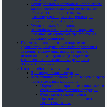
Муниципальный контроль за исполнением
единой теплоснабжающей организацией
обязательств по строительству,
реконструкции и (или) модернизации
объектов теплоснабжения
Муниципальный контроль на
автомобильном транспорте, городском
наземном электрическом транспорте и в
дорожном хозяйстве
Перечень находящихся в распоряжении
администрации муниципального образования
сведений, подлежащих представлению с
использованием координат (распоряжение
Правительства Российской Федерации от
09.02.2017 № 232-р)
Противодействие коррупции
Противодействие коррупции
Нормативные правовые и иные акты в сфере
противодействия коррупции
Нормативные правовые и иные акты в
сфере противодействия коррупции
Федеральные законы, указы
Президента РФ, постановления
Правительства РФ