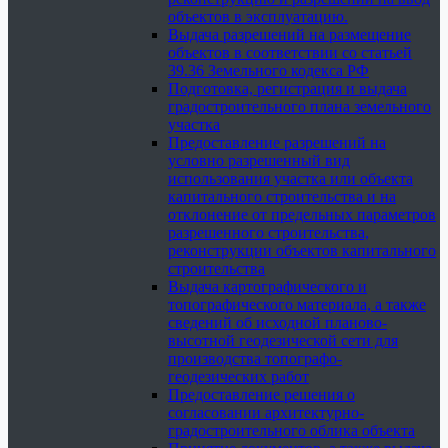
объектов в эксплуатацию.
Выдача разрешений на размещение
объектов в соответствии со статьей
39.36 Земельного кодекса РФ
Подготовка, регистрация и выдача
градостроительного плана земельного
участка
Предоставление разрешений на
условно разрешенный вид
использования участка или объекта
капитального строительства и на
отклонение от предельных параметров
разрешенного строительства,
реконструкции объектов капитального
строительства
Выдача картографического и
топографического материала, а также
сведений об исходной планово-
высотной геодезической сети для
производства топографо-
геодезических работ
Предоставление решения о
согласовании архитектурно-
градостроительного облика объекта