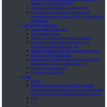
бюджета г. Орла СО НКО
Общественная палата города Орла
Реестр социально ориентированных
некоммерческих организаций - получателей
поддержки
Социальная политика
Социальная политика
Актуальные темы
Земля льготным категориям граждан
О мерах социальной поддержки для
льготных категорий граждан
Общественный совет по делам инвалидов
Опека и попечительство
Отделение Социального фонда России по
Орловской области информирует
Социальный контракт
Старшее поколение
Спорт
Спорт
Независимая оценка качества условий
осуществления деятельности организациями
физкультурно-спортивной направленности
ГТО
.....
......