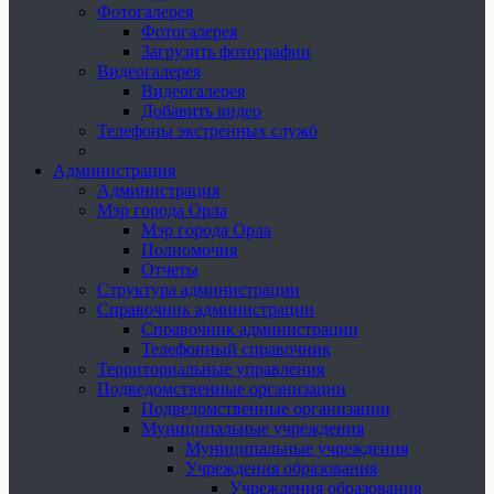
Фотогалерея
Фотогалерея
Загрузить фотографии
Видеогалерея
Видеогалерея
Добавить видео
Телефоны экстренных служб
Администрация
Администрация
Мэр города Орла
Мэр города Орла
Полномочия
Отчеты
Структура администрации
Справочник администрации
Справочник администрации
Телефонный справочник
Территориальные управления
Подведомственные организации
Подведомственные организации
Муниципальные учреждения
Муниципальные учреждения
Учреждения образования
Учреждения образования