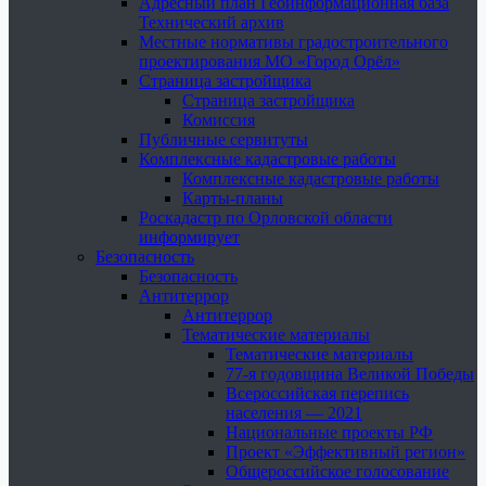
Адресный план Геоинформационная база
Технический архив
Местные нормативы градостроительного
проектирования МО «Город Орёл»
Страница застройщика
Страница застройщика
Комиссия
Публичные сервитуты
Комплексные кадастровые работы
Комплексные кадастровые работы
Карты-планы
Роскадастр по Орловской области
информирует
Безопасность
Безопасность
Антитеррор
Антитеррор
Тематические материалы
Тематические материалы
77-я годовщина Великой Победы
Всероссийская перепись
населения — 2021
Национальные проекты РФ
Проект «Эффективный регион»
Общероссийское голосование