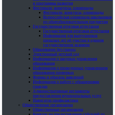
и программы развития
Фестивали, конкурсы, олимпиады
Фестивали, конкурсы, олимпиады
Всероссийская олимпиада школьников
по общеобразовательным предметам
Государственная итоговая аттестация
Государственная итоговая аттестация
Информация для выпускников
прошлых лет об участии в едином
государственном экзамене
Образование без границ
Электронный детский сад
Информация о закупках управления
образования
Информация о проведенных управлением
образования проверках
Формы и образцы заявлений
Информация о работе с обращениями
граждан
Административные регламенты
предоставления муниципальных услуг
Навигатор профилактики
Общественные организации
Общественные организации
Конкурс на предоставление субсидий из