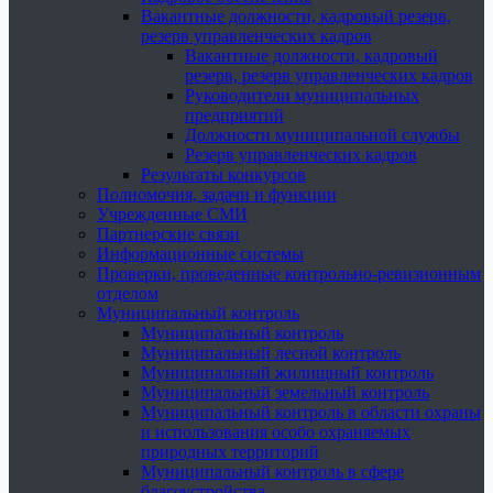
Вакантные должности, кадровый резерв,
резерв управленческих кадров
Вакантные должности, кадровый
резерв, резерв управленческих кадров
Руководители муниципальных
предприятий
Должности муниципальной службы
Резерв управленческих кадров
Результаты конкурсов
Полномочия, задачи и функции
Учрежденные СМИ
Партнерские связи
Информационные системы
Проверки, проведенные контрольно-ревизионным
отделом
Муниципальный контроль
Муниципальный контроль
Муниципальный лесной контроль
Муниципальный жилищный контроль
Муниципальный земельный контроль
Муниципальный контроль в области охраны
и использования особо охраняемых
природных территорий
Муниципальный контроль в сфере
благоустройства