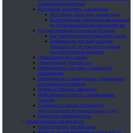
и программы развития
Фестивали, конкурсы, олимпиады
Фестивали, конкурсы, олимпиады
Всероссийская олимпиада школьников
по общеобразовательным предметам
Государственная итоговая аттестация
Государственная итоговая аттестация
Информация для выпускников
прошлых лет об участии в едином
государственном экзамене
Образование без границ
Электронный детский сад
Информация о закупках управления
образования
Информация о проведенных управлением
образования проверках
Формы и образцы заявлений
Информация о работе с обращениями
граждан
Административные регламенты
предоставления муниципальных услуг
Навигатор профилактики
Общественные организации
Общественные организации
Конкурс на предоставление субсидий из