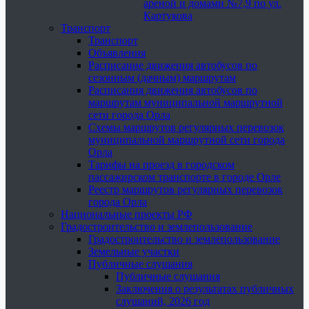
ареной и домами №7,9 по ул.
Картукова
Транспорт
Транспорт
Объявления
Расписание движения автобусов по
сезонным (дачным) маршрутам
Расписания движения автобусов по
маршрутам муниципальной маршрутной
сети города Орла
Схемы маршрутов регулярных перевозок
муниципальной маршрутной сети города
Орла
Тарифы на проезд в городском
пассажирском транспорте в городе Орле
Реестр маршрутов регулярных перевозок
города Орла
Национальные проекты РФ
Градостроительство и землепользование
Градостроительство и землепользование
Земельные участки
Публичные слушания
Публичные слушания
Заключения о результатах публичных
слушаний, 2026 год