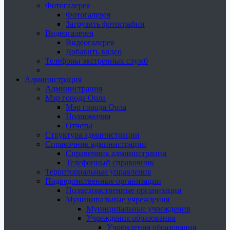
Фотогалерея
Фотогалерея
Загрузить фотографии
Видеогалерея
Видеогалерея
Добавить видео
Телефоны экстренных служб
Администрация
Администрация
Мэр города Орла
Мэр города Орла
Полномочия
Отчеты
Структура администрации
Справочник администрации
Справочник администрации
Телефонный справочник
Территориальные управления
Подведомственные организации
Подведомственные организации
Муниципальные учреждения
Муниципальные учреждения
Учреждения образования
Учреждения образования