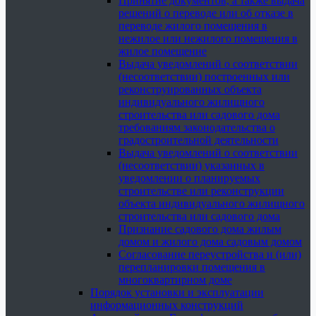
Принятие документов, а также выдача
решений о переводе или об отказе в
переводе жилого помещения в
нежилое или нежилого помещения в
жилое помещение
Выдача уведомлений о соответствии
(несоответствии) построенных или
реконструированных объекта
индивидуального жилищного
строительства или садового дома
требованиям законодательства о
градостроительной деятельности
Выдача уведомлений о соответствии
(несоответствии) указанных в
уведомлении о планируемых
строительстве или реконструкции
объекта индивидуального жилищного
строительства или садового дома
Признание садового дома жилым
домом и жилого дома садовым домом
Согласование переустройства и (или)
перепланировки помещения в
многоквартирном доме
Порядок установки и эксплуатации
информационных конструкций