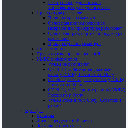
Реестр необорудованных и
запрещенных для купания мест
Прокуратура разъясняет
Прокуратура разъясняет
Орловская природоохранная
межрайонная прокуратура разъясняет
Орловская транспортная прокуратура
разъясняет
Прокуратура информирует
Полезно знать
Профилактика правонарушений
УМВД информирует
УМВД информирует
ОП № 1 (по Железнодорожному
району) УМВД России по г. Орлу
ОП № 2 (по Заводскому району) УМВД
России по г. Орлу
ОП № 3 (по Северному району) УМВД
России по г. Орлу
УМВД России по г. Орлу (Советский
район)
Культура
Культура
Жизнь городских библиотек
Фестивали и конкурсы