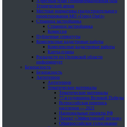
Адресный план Геоинформационная база
Технический архив
Местные нормативы градостроительного
проектирования МО «Город Орёл»
Страница застройщика
Страница застройщика
Комиссия
Публичные сервитуты
Комплексные кадастровые работы
Комплексные кадастровые работы
Карты-планы
Роскадастр по Орловской области
информирует
Безопасность
Безопасность
Антитеррор
Антитеррор
Тематические материалы
Тематические материалы
77-я годовщина Великой Победы
Всероссийская перепись
населения — 2021
Национальные проекты РФ
Проект «Эффективный регион»
Общероссийское голосование