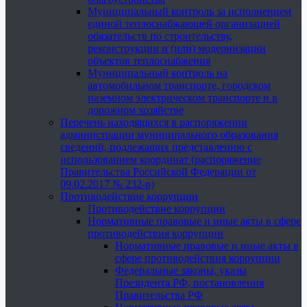
Муниципальный контроль за исполнением
единой теплоснабжающей организацией
обязательств по строительству,
реконструкции и (или) модернизации
объектов теплоснабжения
Муниципальный контроль на
автомобильном транспорте, городском
наземном электрическом транспорте и в
дорожном хозяйстве
Перечень находящихся в распоряжении
администрации муниципального образования
сведений, подлежащих представлению с
использованием координат (распоряжение
Правительства Российской Федерации от
09.02.2017 № 232-р)
Противодействие коррупции
Противодействие коррупции
Нормативные правовые и иные акты в сфере
противодействия коррупции
Нормативные правовые и иные акты в
сфере противодействия коррупции
Федеральные законы, указы
Президента РФ, постановления
Правительства РФ