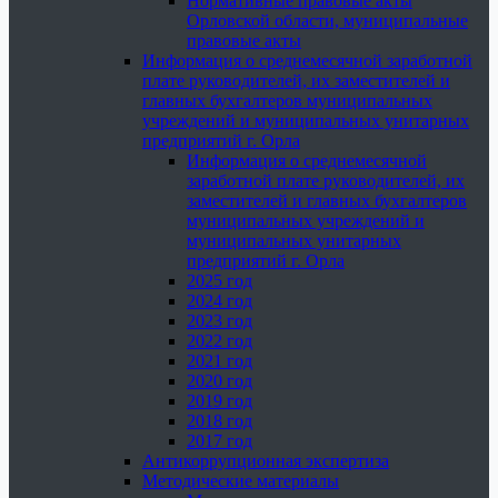
Нормативные правовые акты
Орловской области, муниципальные
правовые акты
Информация о среднемесячной заработной
плате руководителей, их заместителей и
главных бухгалтеров муниципальных
учреждений и муниципальных унитарных
предприятий г. Орла
Информация о среднемесячной
заработной плате руководителей, их
заместителей и главных бухгалтеров
муниципальных учреждений и
муниципальных унитарных
предприятий г. Орла
2025 год
2024 год
2023 год
2022 год
2021 год
2020 год
2019 год
2018 год
2017 год
Антикоррупционная экспертиза
Методические материалы