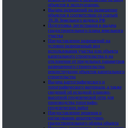
объектов в эксплуатацию.
Выдача разрешений на размещение
объектов в соответствии со статьей
39.36 Земельного кодекса РФ
Подготовка, регистрация и выдача
градостроительного плана земельного
участка
Предоставление разрешений на
условно разрешенный вид
использования участка или объекта
капитального строительства и на
отклонение от предельных параметров
разрешенного строительства,
реконструкции объектов капитального
строительства
Выдача картографического и
топографического материала, а также
сведений об исходной планово-
высотной геодезической сети для
производства топографо-
геодезических работ
Предоставление решения о
согласовании архитектурно-
градостроительного облика объекта