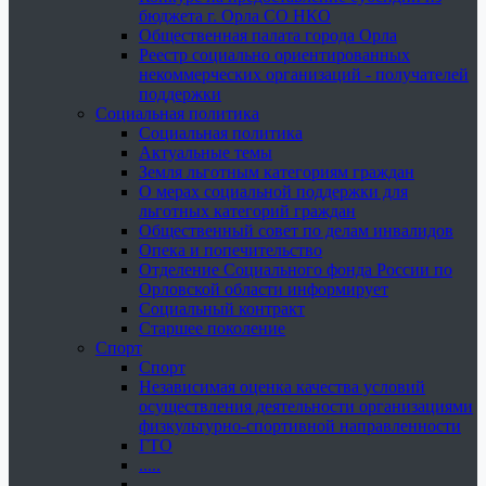
бюджета г. Орла СО НКО
Общественная палата города Орла
Реестр социально ориентированных
некоммерческих организаций - получателей
поддержки
Социальная политика
Социальная политика
Актуальные темы
Земля льготным категориям граждан
О мерах социальной поддержки для
льготных категорий граждан
Общественный совет по делам инвалидов
Опека и попечительство
Отделение Социального фонда России по
Орловской области информирует
Социальный контракт
Старшее поколение
Спорт
Спорт
Независимая оценка качества условий
осуществления деятельности организациями
физкультурно-спортивной направленности
ГТО
.....
......