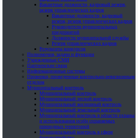
Вакантные должности, кадровый резерв,
резерв управленческих кадров
Вакантные должности, кадровый
резерв, резерв управленческих кадров
Руководители муниципальных
предприятий
Должности муниципальной службы
Резерв управленческих кадров
Результаты конкурсов
Полномочия, задачи и функции
Учрежденные СМИ
Партнерские связи
Информационные системы
Проверки, проведенные контрольно-ревизионным
отделом
Муниципальный контроль
Муниципальный контроль
Муниципальный лесной контроль
Муниципальный жилищный контроль
Муниципальный земельный контроль
Муниципальный контроль в области охраны
и использования особо охраняемых
природных территорий
Муниципальный контроль в сфере
благоустройства