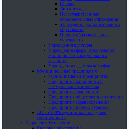
Школы
Детские сады
Негосударственные
образовательные учреждения
Учреждения дополнительного
образования
Прочие образовательные
учреждения
Учреждения культуры
Учреждения сферы строительства,
жилищного и коммунального
хозяйства
Учреждения издательской сферы
Муниципальные предприятия
Муниципальные предприятия
Предприятия жилищного и
коммунального хозяйства
Предприятия транспорта
Предприятия общественного питания
Предприятия здравоохранения
Предприятия прочих отраслей
АО со 100% муниципальной долей
собственности
Кадровое обеспечение
Кадровое обеспечение