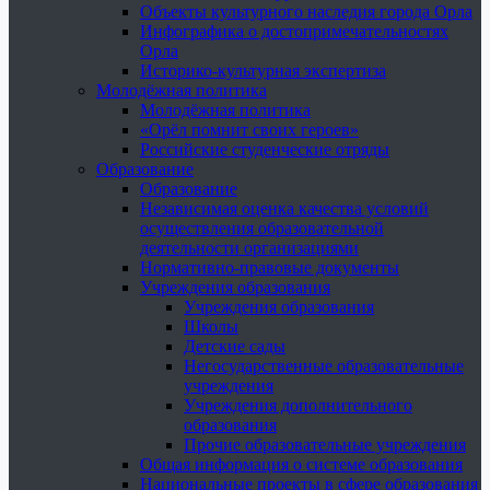
Объекты культурного наследия города Орла
Инфографика о достопримечательностях
Орла
Историко-культурная экспертиза
Молодёжная политика
Молодёжная политика
«Орёл помнит своих героев»
Российские студенческие отряды
Образование
Образование
Независимая оценка качества условий
осуществления образовательной
деятельности организациями
Нормативно-правовые документы
Учреждения образования
Учреждения образования
Школы
Детские сады
Негосударственные образовательные
учреждения
Учреждения дополнительного
образования
Прочие образовательные учреждения
Общая информация о системе образования
Национальные проекты в сфере образования