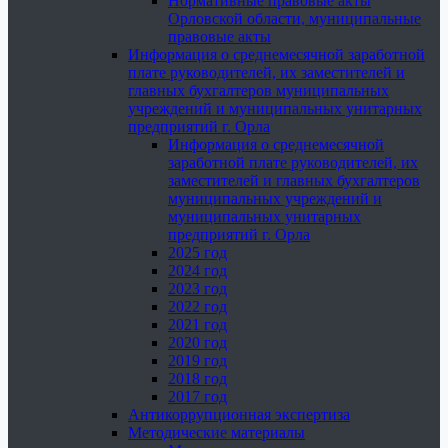
Нормативные правовые акты
Орловской области, муниципальные
правовые акты
Информация о среднемесячной заработной
плате руководителей, их заместителей и
главных бухгалтеров муниципальных
учреждений и муниципальных унитарных
предприятий г. Орла
Информация о среднемесячной
заработной плате руководителей, их
заместителей и главных бухгалтеров
муниципальных учреждений и
муниципальных унитарных
предприятий г. Орла
2025 год
2024 год
2023 год
2022 год
2021 год
2020 год
2019 год
2018 год
2017 год
Антикоррупционная экспертиза
Методические материалы