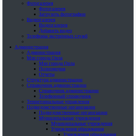
Фотогалерея
Фотогалерея
Загрузить фотографии
Видеогалерея
Видеогалерея
Добавить видео
Телефоны экстренных служб
Администрация
Администрация
Мэр города Орла
Мэр города Орла
Полномочия
Отчеты
Структура администрации
Справочник администрации
Справочник администрации
Телефонный справочник
Территориальные управления
Подведомственные организации
Подведомственные организации
Муниципальные учреждения
Муниципальные учреждения
Учреждения образования
Учреждения образования