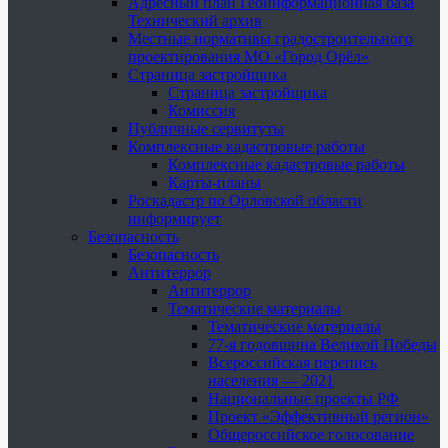
Адресный план Геоинформационная база
Технический архив
Местные нормативы градостроительного
проектирования МО «Город Орёл»
Страница застройщика
Страница застройщика
Комиссия
Публичные сервитуты
Комплексные кадастровые работы
Комплексные кадастровые работы
Карты-планы
Роскадастр по Орловской области
информирует
Безопасность
Безопасность
Антитеррор
Антитеррор
Тематические материалы
Тематические материалы
77-я годовщина Великой Победы
Всероссийская перепись
населения — 2021
Национальные проекты РФ
Проект «Эффективный регион»
Общероссийское голосование