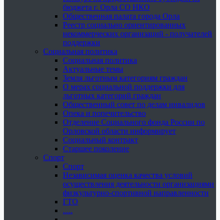
бюджета г. Орла СО НКО
Общественная палата города Орла
Реестр социально ориентированных
некоммерческих организаций - получателей
поддержки
Социальная политика
Социальная политика
Актуальные темы
Земля льготным категориям граждан
О мерах социальной поддержки для
льготных категорий граждан
Общественный совет по делам инвалидов
Опека и попечительство
Отделение Социального фонда России по
Орловской области информирует
Социальный контракт
Старшее поколение
Спорт
Спорт
Независимая оценка качества условий
осуществления деятельности организациями
физкультурно-спортивной направленности
ГТО
.....
......