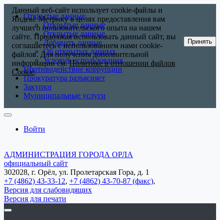
Данный веб-сайт использует cookie-файлы и
Открытые данные
Яндекс Метрику в целях предоставления вам
Открытые данные
лучшего пользовательского опыта на нашем
Открытые данные
сайте. Продолжая использовать данный сайт, вы
Принять
Добавить данные
соглашаетесь с использованием нами cookie-
Об открытых данных
файлов. Для получения дополнительной
Условия использования
информации см.
Политике в отношении файлов
Противодействие коррупции
Cookie
.
Прокуратура разъясняет
Закупки
Муниципальные услуги
Войти
АДМИНИСТРАЦИЯ ГОРОДА ОРЛА
официальный сайт
302028, г. Орёл, ул. Пролетарская Гора, д. 1
+7 (4862) 43-33-12
,
+7 (4862) 43-70-87 (факс)
,
Версия для слабовидящих
Версия для печати