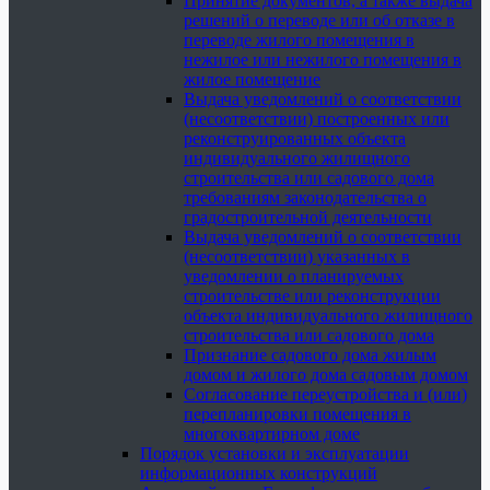
Принятие документов, а также выдача
решений о переводе или об отказе в
переводе жилого помещения в
нежилое или нежилого помещения в
жилое помещение
Выдача уведомлений о соответствии
(несоответствии) построенных или
реконструированных объекта
индивидуального жилищного
строительства или садового дома
требованиям законодательства о
градостроительной деятельности
Выдача уведомлений о соответствии
(несоответствии) указанных в
уведомлении о планируемых
строительстве или реконструкции
объекта индивидуального жилищного
строительства или садового дома
Признание садового дома жилым
домом и жилого дома садовым домом
Согласование переустройства и (или)
перепланировки помещения в
многоквартирном доме
Порядок установки и эксплуатации
информационных конструкций