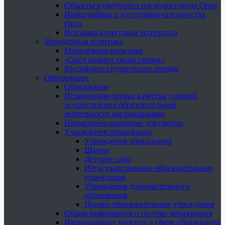
Объекты культурного наследия города Орла
Инфографика о достопримечательностях
Орла
Историко-культурная экспертиза
Молодёжная политика
Молодёжная политика
«Орёл помнит своих героев»
Российские студенческие отряды
Образование
Образование
Независимая оценка качества условий
осуществления образовательной
деятельности организациями
Нормативно-правовые документы
Учреждения образования
Учреждения образования
Школы
Детские сады
Негосударственные образовательные
учреждения
Учреждения дополнительного
образования
Прочие образовательные учреждения
Общая информация о системе образования
Национальные проекты в сфере образования