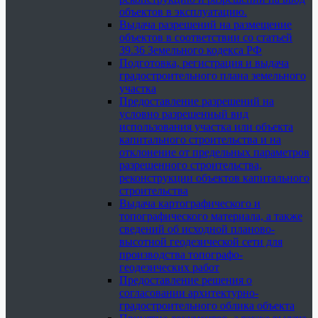
объектов в эксплуатацию.
Выдача разрешений на размещение
объектов в соответствии со статьей
39.36 Земельного кодекса РФ
Подготовка, регистрация и выдача
градостроительного плана земельного
участка
Предоставление разрешений на
условно разрешенный вид
использования участка или объекта
капитального строительства и на
отклонение от предельных параметров
разрешенного строительства,
реконструкции объектов капитального
строительства
Выдача картографического и
топографического материала, а также
сведений об исходной планово-
высотной геодезической сети для
производства топографо-
геодезических работ
Предоставление решения о
согласовании архитектурно-
градостроительного облика объекта