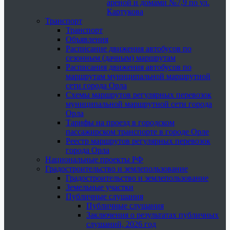
ареной и домами №7,9 по ул.
Картукова
Транспорт
Транспорт
Объявления
Расписание движения автобусов по
сезонным (дачным) маршрутам
Расписания движения автобусов по
маршрутам муниципальной маршрутной
сети города Орла
Схемы маршрутов регулярных перевозок
муниципальной маршрутной сети города
Орла
Тарифы на проезд в городском
пассажирском транспорте в городе Орле
Реестр маршрутов регулярных перевозок
города Орла
Национальные проекты РФ
Градостроительство и землепользование
Градостроительство и землепользование
Земельные участки
Публичные слушания
Публичные слушания
Заключения о результатах публичных
слушаний, 2026 год