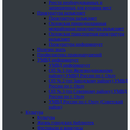
Реестр необорудованных и
запрещенных для купания мест
Прокуратура разъясняет
Прокуратура разъясняет
Орловская природоохранная
межрайонная прокуратура разъясняет
Орловская транспортная прокуратура
разъясняет
Прокуратура информирует
Полезно знать
Профилактика правонарушений
УМВД информирует
УМВД информирует
ОП № 1 (по Железнодорожному
району) УМВД России по г. Орлу
ОП № 2 (по Заводскому району) УМВД
России по г. Орлу
ОП № 3 (по Северному району) УМВД
России по г. Орлу
УМВД России по г. Орлу (Советский
район)
Культура
Культура
Жизнь городских библиотек
Фестивали и конкурсы