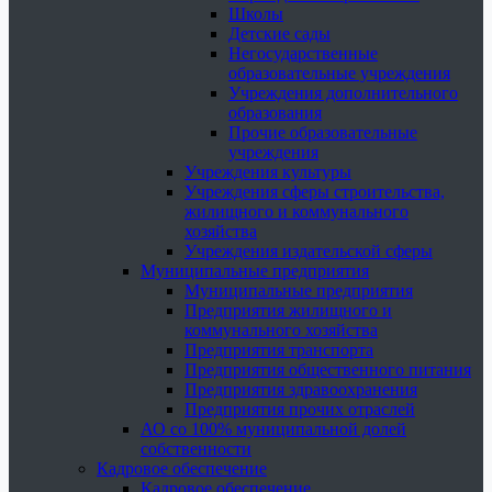
Школы
Детские сады
Негосударственные
образовательные учреждения
Учреждения дополнительного
образования
Прочие образовательные
учреждения
Учреждения культуры
Учреждения сферы строительства,
жилищного и коммунального
хозяйства
Учреждения издательской сферы
Муниципальные предприятия
Муниципальные предприятия
Предприятия жилищного и
коммунального хозяйства
Предприятия транспорта
Предприятия общественного питания
Предприятия здравоохранения
Предприятия прочих отраслей
АО со 100% муниципальной долей
собственности
Кадровое обеспечение
Кадровое обеспечение