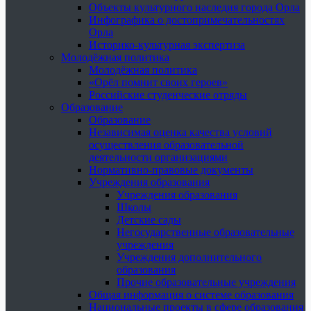
Объекты культурного наследия города Орла
Инфографика о достопримечательностях
Орла
Историко-культурная экспертиза
Молодёжная политика
Молодёжная политика
«Орёл помнит своих героев»
Российские студенческие отряды
Образование
Образование
Независимая оценка качества условий
осуществления образовательной
деятельности организациями
Нормативно-правовые документы
Учреждения образования
Учреждения образования
Школы
Детские сады
Негосударственные образовательные
учреждения
Учреждения дополнительного
образования
Прочие образовательные учреждения
Общая информация о системе образования
Национальные проекты в сфере образования