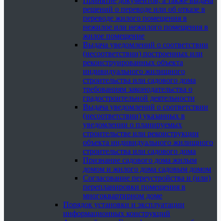
Принятие документов, а также выдача
решений о переводе или об отказе в
переводе жилого помещения в
нежилое или нежилого помещения в
жилое помещение
Выдача уведомлений о соответствии
(несоответствии) построенных или
реконструированных объекта
индивидуального жилищного
строительства или садового дома
требованиям законодательства о
градостроительной деятельности
Выдача уведомлений о соответствии
(несоответствии) указанных в
уведомлении о планируемых
строительстве или реконструкции
объекта индивидуального жилищного
строительства или садового дома
Признание садового дома жилым
домом и жилого дома садовым домом
Согласование переустройства и (или)
перепланировки помещения в
многоквартирном доме
Порядок установки и эксплуатации
информационных конструкций