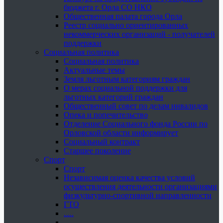
бюджета г. Орла СО НКО
Общественная палата города Орла
Реестр социально ориентированных
некоммерческих организаций - получателей
поддержки
Социальная политика
Социальная политика
Актуальные темы
Земля льготным категориям граждан
О мерах социальной поддержки для
льготных категорий граждан
Общественный совет по делам инвалидов
Опека и попечительство
Отделение Социального фонда России по
Орловской области информирует
Социальный контракт
Старшее поколение
Спорт
Спорт
Независимая оценка качества условий
осуществления деятельности организациями
физкультурно-спортивной направленности
ГТО
.....
......