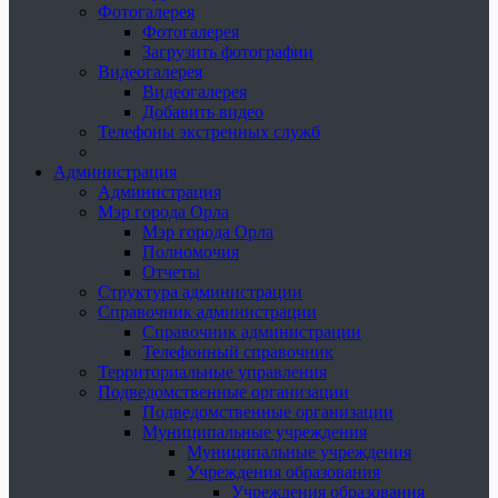
Фотогалерея
Фотогалерея
Загрузить фотографии
Видеогалерея
Видеогалерея
Добавить видео
Телефоны экстренных служб
Администрация
Администрация
Мэр города Орла
Мэр города Орла
Полномочия
Отчеты
Структура администрации
Справочник администрации
Справочник администрации
Телефонный справочник
Территориальные управления
Подведомственные организации
Подведомственные организации
Муниципальные учреждения
Муниципальные учреждения
Учреждения образования
Учреждения образования