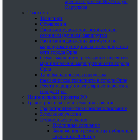
ареной и домами №7,9 по ул.
Картукова
Транспорт
Транспорт
Объявления
Расписание движения автобусов по
сезонным (дачным) маршрутам
Расписания движения автобусов по
маршрутам муниципальной маршрутной
сети города Орла
Схемы маршрутов регулярных перевозок
муниципальной маршрутной сети города
Орла
Тарифы на проезд в городском
пассажирском транспорте в городе Орле
Реестр маршрутов регулярных перевозок
города Орла
Национальные проекты РФ
Градостроительство и землепользование
Градостроительство и землепользование
Земельные участки
Публичные слушания
Публичные слушания
Заключения о результатах публичных
слушаний, 2026 год