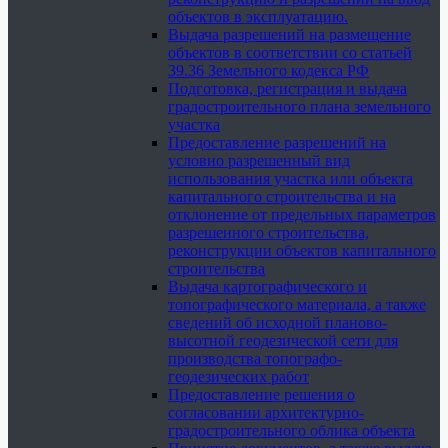
объектов в эксплуатацию.
Выдача разрешений на размещение
объектов в соответствии со статьей
39.36 Земельного кодекса РФ
Подготовка, регистрация и выдача
градостроительного плана земельного
участка
Предоставление разрешений на
условно разрешенный вид
использования участка или объекта
капитального строительства и на
отклонение от предельных параметров
разрешенного строительства,
реконструкции объектов капитального
строительства
Выдача картографического и
топографического материала, а также
сведений об исходной планово-
высотной геодезической сети для
производства топографо-
геодезических работ
Предоставление решения о
согласовании архитектурно-
градостроительного облика объекта