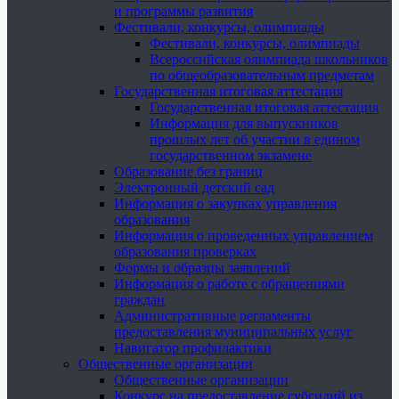
и программы развития
Фестивали, конкурсы, олимпиады
Фестивали, конкурсы, олимпиады
Всероссийская олимпиада школьников
по общеобразовательным предметам
Государственная итоговая аттестация
Государственная итоговая аттестация
Информация для выпускников
прошлых лет об участии в едином
государственном экзамене
Образование без границ
Электронный детский сад
Информация о закупках управления
образования
Информация о проведенных управлением
образования проверках
Формы и образцы заявлений
Информация о работе с обращениями
граждан
Административные регламенты
предоставления муниципальных услуг
Навигатор профилактики
Общественные организации
Общественные организации
Конкурс на предоставление субсидий из