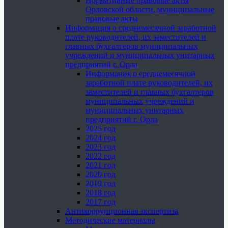
Нормативные правовые акты
Орловской области, муниципальные
правовые акты
Информация о среднемесячной заработной
плате руководителей, их заместителей и
главных бухгалтеров муниципальных
учреждений и муниципальных унитарных
предприятий г. Орла
Информация о среднемесячной
заработной плате руководителей, их
заместителей и главных бухгалтеров
муниципальных учреждений и
муниципальных унитарных
предприятий г. Орла
2025 год
2024 год
2023 год
2022 год
2021 год
2020 год
2019 год
2018 год
2017 год
Антикоррупционная экспертиза
Методические материалы