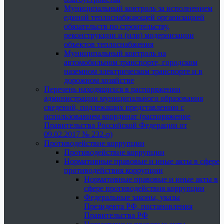
Муниципальный контроль за исполнением
единой теплоснабжающей организацией
обязательств по строительству,
реконструкции и (или) модернизации
объектов теплоснабжения
Муниципальный контроль на
автомобильном транспорте, городском
наземном электрическом транспорте и в
дорожном хозяйстве
Перечень находящихся в распоряжении
администрации муниципального образования
сведений, подлежащих представлению с
использованием координат (распоряжение
Правительства Российской Федерации от
09.02.2017 № 232-р)
Противодействие коррупции
Противодействие коррупции
Нормативные правовые и иные акты в сфере
противодействия коррупции
Нормативные правовые и иные акты в
сфере противодействия коррупции
Федеральные законы, указы
Президента РФ, постановления
Правительства РФ