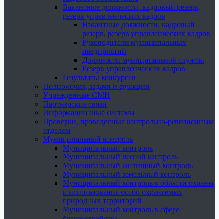
Вакантные должности, кадровый резерв,
резерв управленческих кадров
Вакантные должности, кадровый
резерв, резерв управленческих кадров
Руководители муниципальных
предприятий
Должности муниципальной службы
Резерв управленческих кадров
Результаты конкурсов
Полномочия, задачи и функции
Учрежденные СМИ
Партнерские связи
Информационные системы
Проверки, проведенные контрольно-ревизионным
отделом
Муниципальный контроль
Муниципальный контроль
Муниципальный лесной контроль
Муниципальный жилищный контроль
Муниципальный земельный контроль
Муниципальный контроль в области охраны
и использования особо охраняемых
природных территорий
Муниципальный контроль в сфере
благоустройства