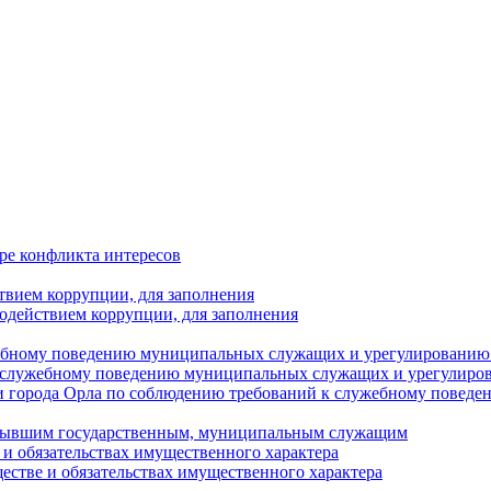
ре конфликта интересов
твием коррупции, для заполнения
одействием коррупции, для заполнения
ебному поведению муниципальных служащих и урегулированию 
 служебному поведению муниципальных служащих и урегулиро
 города Орла по соблюдению требований к служебному повед
с бывшим государственным, муниципальным служащим
е и обязательствах имущественного характера
ществе и обязательствах имущественного характера