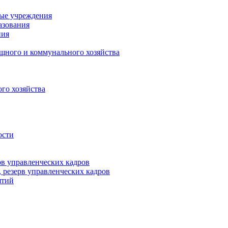
ные учреждения
азования
ния
щного и коммунального хозяйства
го хозяйства
ости
рв управленческих кадров
 резерв управленческих кадров
ятий