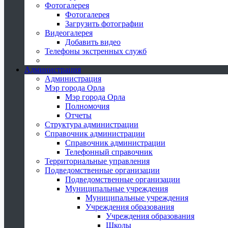
Фотогалерея
Фотогалерея
Загрузить фотографии
Видеогалерея
Добавить видео
Телефоны экстренных служб
Администрация
Администрация
Мэр города Орла
Мэр города Орла
Полномочия
Отчеты
Структура администрации
Справочник администрации
Справочник администрации
Телефонный справочник
Территориальные управления
Подведомственные организации
Подведомственные организации
Муниципальные учреждения
Муниципальные учреждения
Учреждения образования
Учреждения образования
Школы