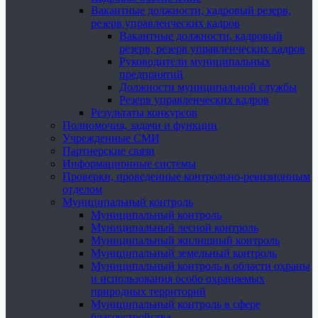
Вакантные должности, кадровый резерв,
резерв управленческих кадров
Вакантные должности, кадровый
резерв, резерв управленческих кадров
Руководители муниципальных
предприятий
Должности муниципальной службы
Резерв управленческих кадров
Результаты конкурсов
Полномочия, задачи и функции
Учрежденные СМИ
Партнерские связи
Информационные системы
Проверки, проведенные контрольно-ревизионным
отделом
Муниципальный контроль
Муниципальный контроль
Муниципальный лесной контроль
Муниципальный жилищный контроль
Муниципальный земельный контроль
Муниципальный контроль в области охраны
и использования особо охраняемых
природных территорий
Муниципальный контроль в сфере
благоустройства