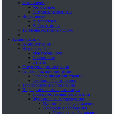
Фотогалерея
Фотогалерея
Загрузить фотографии
Видеогалерея
Видеогалерея
Добавить видео
Телефоны экстренных служб
Администрация
Администрация
Мэр города Орла
Мэр города Орла
Полномочия
Отчеты
Структура администрации
Справочник администрации
Справочник администрации
Телефонный справочник
Территориальные управления
Подведомственные организации
Подведомственные организации
Муниципальные учреждения
Муниципальные учреждения
Учреждения образования
Учреждения образования