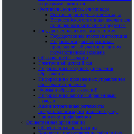
и программы развития
Фестивали, конкурсы, олимпиады
Фестивали, конкурсы, олимпиады
Всероссийская олимпиада школьников
по общеобразовательным предметам
Государственная итоговая аттестация
Государственная итоговая аттестация
Информация для выпускников
прошлых лет об участии в едином
государственном экзамене
Образование без границ
Электронный детский сад
Информация о закупках управления
образования
Информация о проведенных управлением
образования проверках
Формы и образцы заявлений
Информация о работе с обращениями
граждан
Административные регламенты
предоставления муниципальных услуг
Навигатор профилактики
Общественные организации
Общественные организации
Конкурс на предоставление субсидий из