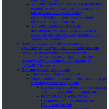
Муниципальный контроль за исполнением
единой теплоснабжающей организацией
обязательств по строительству,
реконструкции и (или) модернизации
объектов теплоснабжения
Муниципальный контроль на
автомобильном транспорте, городском
наземном электрическом транспорте и в
дорожном хозяйстве
Перечень находящихся в распоряжении
администрации муниципального образования
сведений, подлежащих представлению с
использованием координат (распоряжение
Правительства Российской Федерации от
09.02.2017 № 232-р)
Противодействие коррупции
Противодействие коррупции
Нормативные правовые и иные акты в сфере
противодействия коррупции
Нормативные правовые и иные акты в
сфере противодействия коррупции
Федеральные законы, указы
Президента РФ, постановления
Правительства РФ