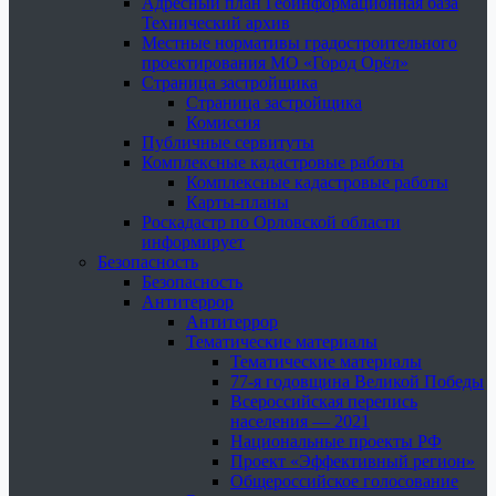
Адресный план Геоинформационная база
Технический архив
Местные нормативы градостроительного
проектирования МО «Город Орёл»
Страница застройщика
Страница застройщика
Комиссия
Публичные сервитуты
Комплексные кадастровые работы
Комплексные кадастровые работы
Карты-планы
Роскадастр по Орловской области
информирует
Безопасность
Безопасность
Антитеррор
Антитеррор
Тематические материалы
Тематические материалы
77-я годовщина Великой Победы
Всероссийская перепись
населения — 2021
Национальные проекты РФ
Проект «Эффективный регион»
Общероссийское голосование