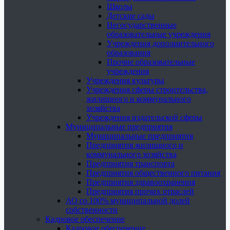
Школы
Детские сады
Негосударственные
образовательные учреждения
Учреждения дополнительного
образования
Прочие образовательные
учреждения
Учреждения культуры
Учреждения сферы строительства,
жилищного и коммунального
хозяйства
Учреждения издательской сферы
Муниципальные предприятия
Муниципальные предприятия
Предприятия жилищного и
коммунального хозяйства
Предприятия транспорта
Предприятия общественного питания
Предприятия здравоохранения
Предприятия прочих отраслей
АО со 100% муниципальной долей
собственности
Кадровое обеспечение
Кадровое обеспечение