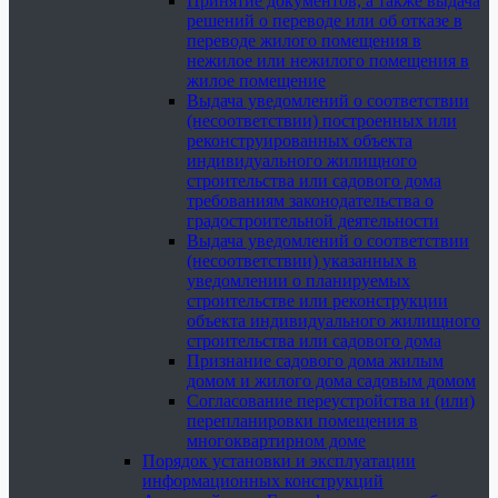
Принятие документов, а также выдача
решений о переводе или об отказе в
переводе жилого помещения в
нежилое или нежилого помещения в
жилое помещение
Выдача уведомлений о соответствии
(несоответствии) построенных или
реконструированных объекта
индивидуального жилищного
строительства или садового дома
требованиям законодательства о
градостроительной деятельности
Выдача уведомлений о соответствии
(несоответствии) указанных в
уведомлении о планируемых
строительстве или реконструкции
объекта индивидуального жилищного
строительства или садового дома
Признание садового дома жилым
домом и жилого дома садовым домом
Согласование переустройства и (или)
перепланировки помещения в
многоквартирном доме
Порядок установки и эксплуатации
информационных конструкций