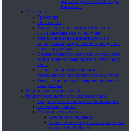
ареной и домами №7,9 по ул.
Картукова
Транспорт
Транспорт
Объявления
Расписание движения автобусов по
сезонным (дачным) маршрутам
Расписания движения автобусов по
маршрутам муниципальной маршрутной
сети города Орла
Схемы маршрутов регулярных перевозок
муниципальной маршрутной сети города
Орла
Тарифы на проезд в городском
пассажирском транспорте в городе Орле
Реестр маршрутов регулярных перевозок
города Орла
Национальные проекты РФ
Градостроительство и землепользование
Градостроительство и землепользование
Земельные участки
Публичные слушания
Публичные слушания
Заключения о результатах публичных
слушаний, 2026 год