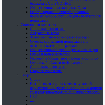
бюджета г. Орла СО НКО
Общественная палата города Орла
Реестр социально ориентированных
некоммерческих организаций - получателей
поддержки
Социальная политика
Социальная политика
Актуальные темы
Земля льготным категориям граждан
О мерах социальной поддержки для
льготных категорий граждан
Общественный совет по делам инвалидов
Опека и попечительство
Отделение Социального фонда России по
Орловской области информирует
Социальный контракт
Старшее поколение
Спорт
Спорт
Независимая оценка качества условий
осуществления деятельности организациями
физкультурно-спортивной направленности
ГТО
.....
......