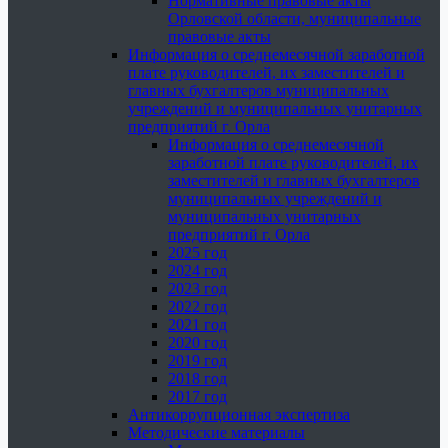
Нормативные правовые акты
Орловской области, муниципальные
правовые акты
Информация о среднемесячной заработной
плате руководителей, их заместителей и
главных бухгалтеров муниципальных
учреждений и муниципальных унитарных
предприятий г. Орла
Информация о среднемесячной
заработной плате руководителей, их
заместителей и главных бухгалтеров
муниципальных учреждений и
муниципальных унитарных
предприятий г. Орла
2025 год
2024 год
2023 год
2022 год
2021 год
2020 год
2019 год
2018 год
2017 год
Антикоррупционная экспертиза
Методические материалы