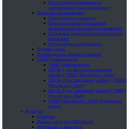
Реестр необорудованных и
запрещенных для купания мест
Прокуратура разъясняет
Прокуратура разъясняет
Орловская природоохранная
межрайонная прокуратура разъясняет
Орловская транспортная прокуратура
разъясняет
Прокуратура информирует
Полезно знать
Профилактика правонарушений
УМВД информирует
УМВД информирует
ОП № 1 (по Железнодорожному
району) УМВД России по г. Орлу
ОП № 2 (по Заводскому району) УМВД
России по г. Орлу
ОП № 3 (по Северному району) УМВД
России по г. Орлу
УМВД России по г. Орлу (Советский
район)
Культура
Культура
Жизнь городских библиотек
Фестивали и конкурсы