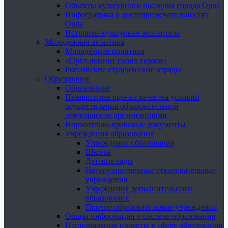
Объекты культурного наследия города Орла
Инфографика о достопримечательностях
Орла
Историко-культурная экспертиза
Молодёжная политика
Молодёжная политика
«Орёл помнит своих героев»
Российские студенческие отряды
Образование
Образование
Независимая оценка качества условий
осуществления образовательной
деятельности организациями
Нормативно-правовые документы
Учреждения образования
Учреждения образования
Школы
Детские сады
Негосударственные образовательные
учреждения
Учреждения дополнительного
образования
Прочие образовательные учреждения
Общая информация о системе образования
Национальные проекты в сфере образования