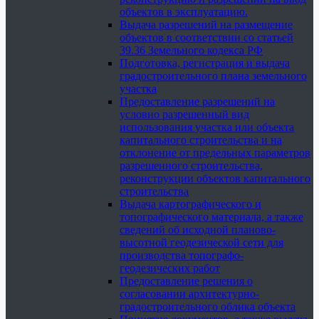
объектов в эксплуатацию.
Выдача разрешений на размещение
объектов в соответствии со статьей
39.36 Земельного кодекса РФ
Подготовка, регистрация и выдача
градостроительного плана земельного
участка
Предоставление разрешений на
условно разрешенный вид
использования участка или объекта
капитального строительства и на
отклонение от предельных параметров
разрешенного строительства,
реконструкции объектов капитального
строительства
Выдача картографического и
топографического материала, а также
сведений об исходной планово-
высотной геодезической сети для
производства топографо-
геодезических работ
Предоставление решения о
согласовании архитектурно-
градостроительного облика объекта