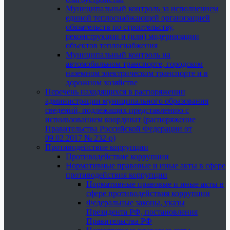
Муниципальный контроль за исполнением
единой теплоснабжающей организацией
обязательств по строительству,
реконструкции и (или) модернизации
объектов теплоснабжения
Муниципальный контроль на
автомобильном транспорте, городском
наземном электрическом транспорте и в
дорожном хозяйстве
Перечень находящихся в распоряжении
администрации муниципального образования
сведений, подлежащих представлению с
использованием координат (распоряжение
Правительства Российской Федерации от
09.02.2017 № 232-р)
Противодействие коррупции
Противодействие коррупции
Нормативные правовые и иные акты в сфере
противодействия коррупции
Нормативные правовые и иные акты в
сфере противодействия коррупции
Федеральные законы, указы
Президента РФ, постановления
Правительства РФ