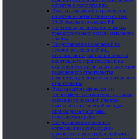
объектов в эксплуатацию.
Выдача разрешений на размещение
объектов в соответствии со статьей
39.36 Земельного кодекса РФ
Подготовка, регистрация и выдача
градостроительного плана земельного
участка
Предоставление разрешений на
условно разрешенный вид
использования участка или объекта
капитального строительства и на
отклонение от предельных параметров
разрешенного строительства,
реконструкции объектов капитального
строительства
Выдача картографического и
топографического материала, а также
сведений об исходной планово-
высотной геодезической сети для
производства топографо-
геодезических работ
Предоставление решения о
согласовании архитектурно-
градостроительного облика объекта