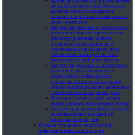
Принятие документов, а также выдача
решений о переводе или об отказе в
переводе жилого помещения в
нежилое или нежилого помещения в
жилое помещение
Выдача уведомлений о соответствии
(несоответствии) построенных или
реконструированных объекта
индивидуального жилищного
строительства или садового дома
требованиям законодательства о
градостроительной деятельности
Выдача уведомлений о соответствии
(несоответствии) указанных в
уведомлении о планируемых
строительстве или реконструкции
объекта индивидуального жилищного
строительства или садового дома
Признание садового дома жилым
домом и жилого дома садовым домом
Согласование переустройства и (или)
перепланировки помещения в
многоквартирном доме
Порядок установки и эксплуатации
информационных конструкций