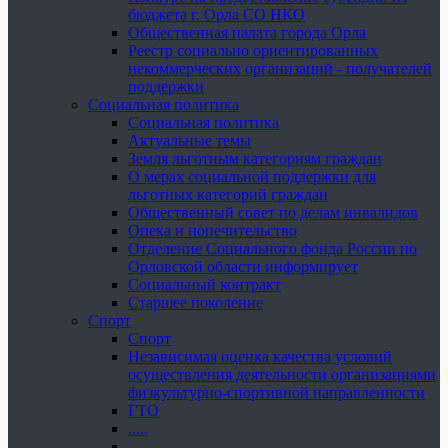
бюджета г. Орла СО НКО
Общественная палата города Орла
Реестр социально ориентированных
некоммерческих организаций - получателей
поддержки
Социальная политика
Социальная политика
Актуальные темы
Земля льготным категориям граждан
О мерах социальной поддержки для
льготных категорий граждан
Общественный совет по делам инвалидов
Опека и попечительство
Отделение Социального фонда России по
Орловской области информирует
Социальный контракт
Старшее поколение
Спорт
Спорт
Независимая оценка качества условий
осуществления деятельности организациями
физкультурно-спортивной направленности
ГТО
.....
......