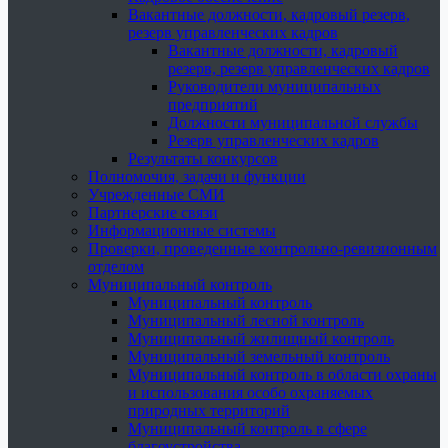
Вакантные должности, кадровый резерв,
резерв управленческих кадров
Вакантные должности, кадровый
резерв, резерв управленческих кадров
Руководители муниципальных
предприятий
Должности муниципальной службы
Резерв управленческих кадров
Результаты конкурсов
Полномочия, задачи и функции
Учрежденные СМИ
Партнерские связи
Информационные системы
Проверки, проведенные контрольно-ревизионным
отделом
Муниципальный контроль
Муниципальный контроль
Муниципальный лесной контроль
Муниципальный жилищный контроль
Муниципальный земельный контроль
Муниципальный контроль в области охраны
и использования особо охраняемых
природных территорий
Муниципальный контроль в сфере
благоустройства