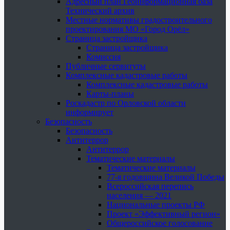
Адресный план Геоинформационная база
Технический архив
Местные нормативы градостроительного
проектирования МО «Город Орёл»
Страница застройщика
Страница застройщика
Комиссия
Публичные сервитуты
Комплексные кадастровые работы
Комплексные кадастровые работы
Карты-планы
Роскадастр по Орловской области
информирует
Безопасность
Безопасность
Антитеррор
Антитеррор
Тематические материалы
Тематические материалы
77-я годовщина Великой Победы
Всероссийская перепись
населения — 2021
Национальные проекты РФ
Проект «Эффективный регион»
Общероссийское голосование