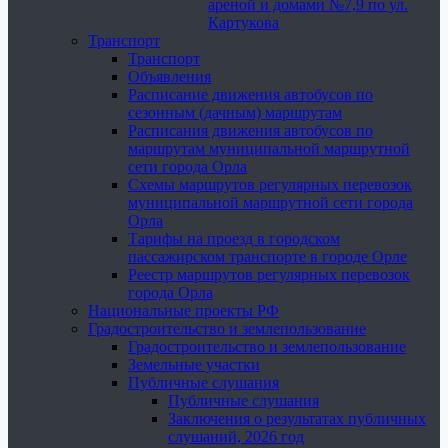
ареной и домами №7,9 по ул.
Картукова
Транспорт
Транспорт
Объявления
Расписание движения автобусов по
сезонным (дачным) маршрутам
Расписания движения автобусов по
маршрутам муниципальной маршрутной
сети города Орла
Схемы маршрутов регулярных перевозок
муниципальной маршрутной сети города
Орла
Тарифы на проезд в городском
пассажирском транспорте в городе Орле
Реестр маршрутов регулярных перевозок
города Орла
Национальные проекты РФ
Градостроительство и землепользование
Градостроительство и землепользование
Земельные участки
Публичные слушания
Публичные слушания
Заключения о результатах публичных
слушаний, 2026 год