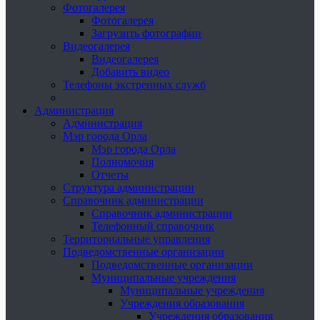
Фотогалерея
Фотогалерея
Загрузить фотографии
Видеогалерея
Видеогалерея
Добавить видео
Телефоны экстренных служб
Администрация
Администрация
Мэр города Орла
Мэр города Орла
Полномочия
Отчеты
Структура администрации
Справочник администрации
Справочник администрации
Телефонный справочник
Территориальные управления
Подведомственные организации
Подведомственные организации
Муниципальные учреждения
Муниципальные учреждения
Учреждения образования
Учреждения образования