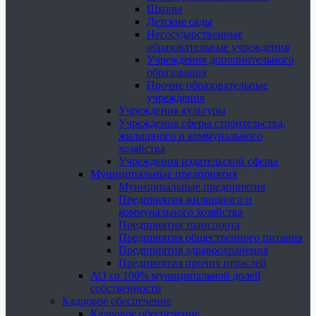
Школы
Детские сады
Негосударственные
образовательные учреждения
Учреждения дополнительного
образования
Прочие образовательные
учреждения
Учреждения культуры
Учреждения сферы строительства,
жилищного и коммунального
хозяйства
Учреждения издательской сферы
Муниципальные предприятия
Муниципальные предприятия
Предприятия жилищного и
коммунального хозяйства
Предприятия транспорта
Предприятия общественного питания
Предприятия здравоохранения
Предприятия прочих отраслей
АО со 100% муниципальной долей
собственности
Кадровое обеспечение
Кадровое обеспечение