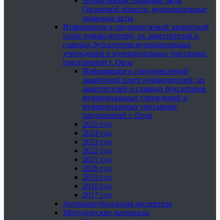
Нормативные правовые акты
Орловской области, муниципальные
правовые акты
Информация о среднемесячной заработной
плате руководителей, их заместителей и
главных бухгалтеров муниципальных
учреждений и муниципальных унитарных
предприятий г. Орла
Информация о среднемесячной
заработной плате руководителей, их
заместителей и главных бухгалтеров
муниципальных учреждений и
муниципальных унитарных
предприятий г. Орла
2025 год
2024 год
2023 год
2022 год
2021 год
2020 год
2019 год
2018 год
2017 год
Антикоррупционная экспертиза
Методические материалы