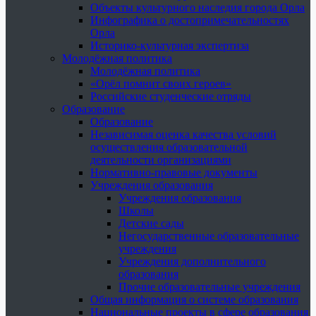
Объекты культурного наследия города Орла
Инфографика о достопримечательностях
Орла
Историко-культурная экспертиза
Молодёжная политика
Молодёжная политика
«Орёл помнит своих героев»
Российские студенческие отряды
Образование
Образование
Независимая оценка качества условий
осуществления образовательной
деятельности организациями
Нормативно-правовые документы
Учреждения образования
Учреждения образования
Школы
Детские сады
Негосударственные образовательные
учреждения
Учреждения дополнительного
образования
Прочие образовательные учреждения
Общая информация о системе образования
Национальные проекты в сфере образования