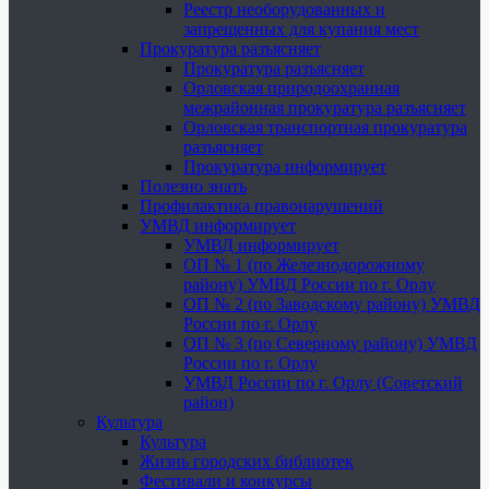
Реестр необорудованных и
запрещенных для купания мест
Прокуратура разъясняет
Прокуратура разъясняет
Орловская природоохранная
межрайонная прокуратура разъясняет
Орловская транспортная прокуратура
разъясняет
Прокуратура информирует
Полезно знать
Профилактика правонарушений
УМВД информирует
УМВД информирует
ОП № 1 (по Железнодорожному
району) УМВД России по г. Орлу
ОП № 2 (по Заводскому району) УМВД
России по г. Орлу
ОП № 3 (по Северному району) УМВД
России по г. Орлу
УМВД России по г. Орлу (Советский
район)
Культура
Культура
Жизнь городских библиотек
Фестивали и конкурсы