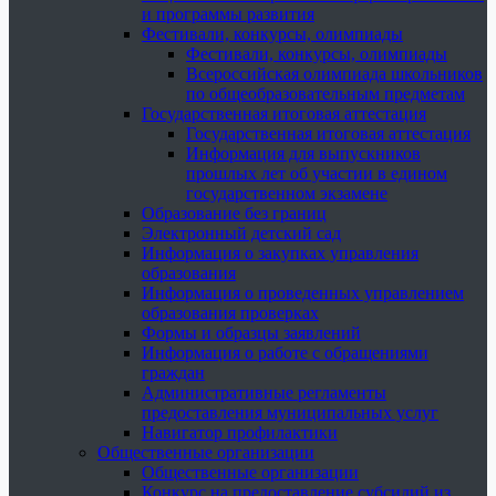
и программы развития
Фестивали, конкурсы, олимпиады
Фестивали, конкурсы, олимпиады
Всероссийская олимпиада школьников
по общеобразовательным предметам
Государственная итоговая аттестация
Государственная итоговая аттестация
Информация для выпускников
прошлых лет об участии в едином
государственном экзамене
Образование без границ
Электронный детский сад
Информация о закупках управления
образования
Информация о проведенных управлением
образования проверках
Формы и образцы заявлений
Информация о работе с обращениями
граждан
Административные регламенты
предоставления муниципальных услуг
Навигатор профилактики
Общественные организации
Общественные организации
Конкурс на предоставление субсидий из