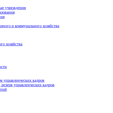
ные учреждения
азования
ния
щного и коммунального хозяйства
го хозяйства
ости
рв управленческих кадров
 резерв управленческих кадров
ятий