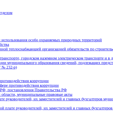
отделом
 использования особо охраняемых природных территорий
йства
ой теплоснабжающей организацией обязательств по строительс
ранспорте, городском наземном электрическом транспорте и в 
ции муниципального образования сведений, подлежащих предст
 № 232-р)
противодействия коррупции
фере противодействия коррупции
 РФ, постановления Правительства РФ
 области, муниципальные правовые акты
ате руководителей, их заместителей и главных бухгалтеров м
ой плате руководителей, их заместителей и главных бухгалте