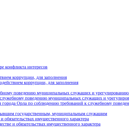
ре конфликта интересов
твием коррупции, для заполнения
одействием коррупции, для заполнения
ебному поведению муниципальных служащих и урегулированию 
 служебному поведению муниципальных служащих и урегулиро
 города Орла по соблюдению требований к служебному повед
с бывшим государственным, муниципальным служащим
е и обязательствах имущественного характера
ществе и обязательствах имущественного характера