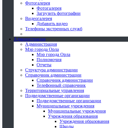
Фотогалерея
Фотогалерея
Загрузить фотографии
Видеогалерея
Добавить видео
Телефоны экстренных служб
Администрация
Администрация
Мэр города Орла
Мэр города Орла
Полномочия
Отчеты
Структура администрации
Справочник администрации
Справочник администрации
Телефонный справочник
Территориальные управления
Подведомственные организации
Подведомственные организации
Муниципальные учреждения
Муниципальные учреждения
Учреждения образования
Учреждения образования
Школы