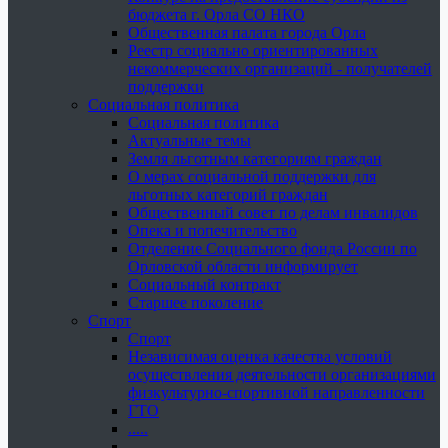
бюджета г. Орла СО НКО
Общественная палата города Орла
Реестр социально ориентированных
некоммерческих организаций - получателей
поддержки
Социальная политика
Социальная политика
Актуальные темы
Земля льготным категориям граждан
О мерах социальной поддержки для
льготных категорий граждан
Общественный совет по делам инвалидов
Опека и попечительство
Отделение Социального фонда России по
Орловской области информирует
Социальный контракт
Старшее поколение
Спорт
Спорт
Независимая оценка качества условий
осуществления деятельности организациями
физкультурно-спортивной направленности
ГТО
.....
......