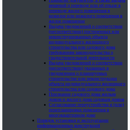
Принятие документов, а также выдача
решений о переводе или об отказе в
переводе жилого помещения в
нежилое или нежилого помещения в
жилое помещение
Выдача уведомлений о соответствии
(несоответствии) построенных или
реконструированных объекта
индивидуального жилищного
строительства или садового дома
требованиям законодательства о
градостроительной деятельности
Выдача уведомлений о соответствии
(несоответствии) указанных в
уведомлении о планируемых
строительстве или реконструкции
объекта индивидуального жилищного
строительства или садового дома
Признание садового дома жилым
домом и жилого дома садовым домом
Согласование переустройства и (или)
перепланировки помещения в
многоквартирном доме
Порядок установки и эксплуатации
информационных конструкций