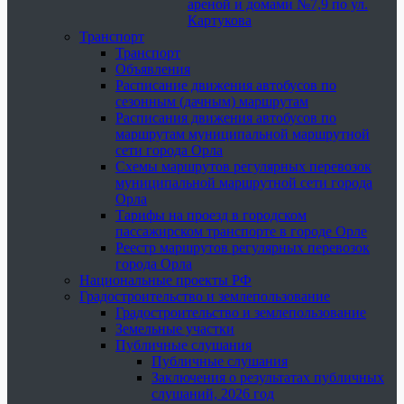
ареной и домами №7,9 по ул.
Картукова
Транспорт
Транспорт
Объявления
Расписание движения автобусов по
сезонным (дачным) маршрутам
Расписания движения автобусов по
маршрутам муниципальной маршрутной
сети города Орла
Схемы маршрутов регулярных перевозок
муниципальной маршрутной сети города
Орла
Тарифы на проезд в городском
пассажирском транспорте в городе Орле
Реестр маршрутов регулярных перевозок
города Орла
Национальные проекты РФ
Градостроительство и землепользование
Градостроительство и землепользование
Земельные участки
Публичные слушания
Публичные слушания
Заключения о результатах публичных
слушаний, 2026 год