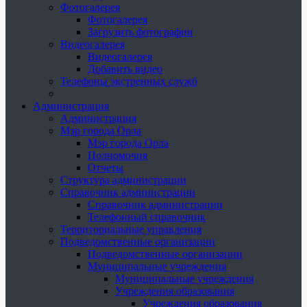
Фотогалерея
Фотогалерея
Загрузить фотографии
Видеогалерея
Видеогалерея
Добавить видео
Телефоны экстренных служб
Администрация
Администрация
Мэр города Орла
Мэр города Орла
Полномочия
Отчеты
Структура администрации
Справочник администрации
Справочник администрации
Телефонный справочник
Территориальные управления
Подведомственные организации
Подведомственные организации
Муниципальные учреждения
Муниципальные учреждения
Учреждения образования
Учреждения образования