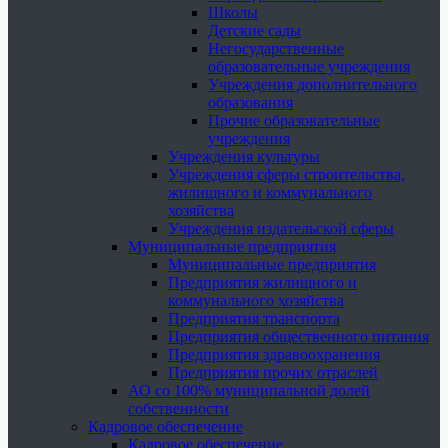
Школы
Детские сады
Негосударственные
образовательные учреждения
Учреждения дополнительного
образования
Прочие образовательные
учреждения
Учреждения культуры
Учреждения сферы строительства,
жилищного и коммунального
хозяйства
Учреждения издательской сферы
Муниципальные предприятия
Муниципальные предприятия
Предприятия жилищного и
коммунального хозяйства
Предприятия транспорта
Предприятия общественного питания
Предприятия здравоохранения
Предприятия прочих отраслей
АО со 100% муниципальной долей
собственности
Кадровое обеспечение
Кадровое обеспечение