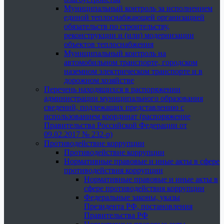
Муниципальный контроль за исполнением
единой теплоснабжающей организацией
обязательств по строительству,
реконструкции и (или) модернизации
объектов теплоснабжения
Муниципальный контроль на
автомобильном транспорте, городском
наземном электрическом транспорте и в
дорожном хозяйстве
Перечень находящихся в распоряжении
администрации муниципального образования
сведений, подлежащих представлению с
использованием координат (распоряжение
Правительства Российской Федерации от
09.02.2017 № 232-р)
Противодействие коррупции
Противодействие коррупции
Нормативные правовые и иные акты в сфере
противодействия коррупции
Нормативные правовые и иные акты в
сфере противодействия коррупции
Федеральные законы, указы
Президента РФ, постановления
Правительства РФ