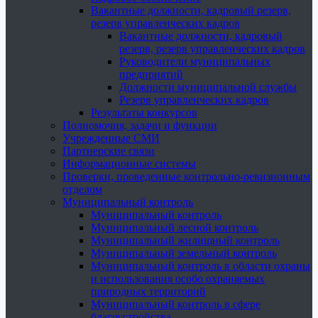
Вакантные должности, кадровый резерв,
резерв управленческих кадров
Вакантные должности, кадровый
резерв, резерв управленческих кадров
Руководители муниципальных
предприятий
Должности муниципальной службы
Резерв управленческих кадров
Результаты конкурсов
Полномочия, задачи и функции
Учрежденные СМИ
Партнерские связи
Информационные системы
Проверки, проведенные контрольно-ревизионным
отделом
Муниципальный контроль
Муниципальный контроль
Муниципальный лесной контроль
Муниципальный жилищный контроль
Муниципальный земельный контроль
Муниципальный контроль в области охраны
и использования особо охраняемых
природных территорий
Муниципальный контроль в сфере
благоустройства