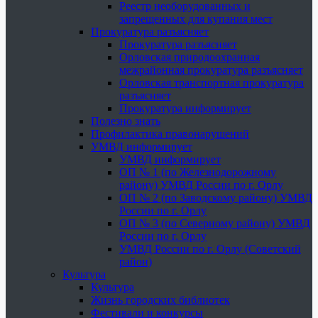
Реестр необорудованных и
запрещенных для купания мест
Прокуратура разъясняет
Прокуратура разъясняет
Орловская природоохранная
межрайонная прокуратура разъясняет
Орловская транспортная прокуратура
разъясняет
Прокуратура информирует
Полезно знать
Профилактика правонарушений
УМВД информирует
УМВД информирует
ОП № 1 (по Железнодорожному
району) УМВД России по г. Орлу
ОП № 2 (по Заводскому району) УМВД
России по г. Орлу
ОП № 3 (по Северному району) УМВД
России по г. Орлу
УМВД России по г. Орлу (Советский
район)
Культура
Культура
Жизнь городских библиотек
Фестивали и конкурсы