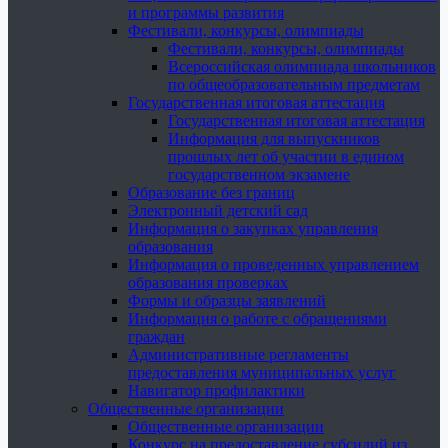
и программы развития
Фестивали, конкурсы, олимпиады
Фестивали, конкурсы, олимпиады
Всероссийская олимпиада школьников
по общеобразовательным предметам
Государственная итоговая аттестация
Государственная итоговая аттестация
Информация для выпускников
прошлых лет об участии в едином
государственном экзамене
Образование без границ
Электронный детский сад
Информация о закупках управления
образования
Информация о проведенных управлением
образования проверках
Формы и образцы заявлений
Информация о работе с обращениями
граждан
Административные регламенты
предоставления муниципальных услуг
Навигатор профилактики
Общественные организации
Общественные организации
Конкурс на предоставление субсидий из