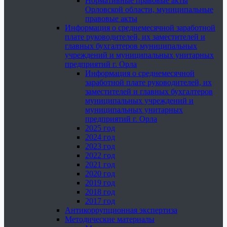
Нормативные правовые акты
Орловской области, муниципальные
правовые акты
Информация о среднемесячной заработной
плате руководителей, их заместителей и
главных бухгалтеров муниципальных
учреждений и муниципальных унитарных
предприятий г. Орла
Информация о среднемесячной
заработной плате руководителей, их
заместителей и главных бухгалтеров
муниципальных учреждений и
муниципальных унитарных
предприятий г. Орла
2025 год
2024 год
2023 год
2022 год
2021 год
2020 год
2019 год
2018 год
2017 год
Антикоррупционная экспертиза
Методические материалы