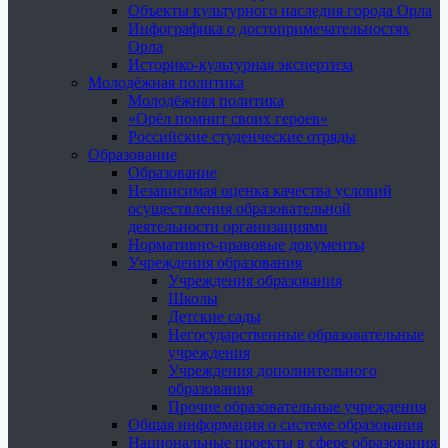
Объекты культурного наследия города Орла
Инфографика о достопримечательностях
Орла
Историко-культурная экспертиза
Молодёжная политика
Молодёжная политика
«Орёл помнит своих героев»
Российские студенческие отряды
Образование
Образование
Независимая оценка качества условий
осуществления образовательной
деятельности организациями
Нормативно-правовые документы
Учреждения образования
Учреждения образования
Школы
Детские сады
Негосударственные образовательные
учреждения
Учреждения дополнительного
образования
Прочие образовательные учреждения
Общая информация о системе образования
Национальные проекты в сфере образования