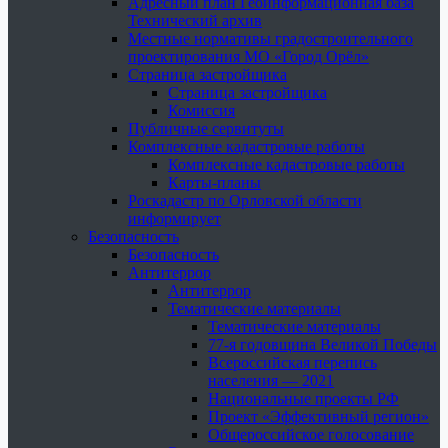
Адресный план Геоинформационная база
Технический архив
Местные нормативы градостроительного
проектирования МО «Город Орёл»
Страница застройщика
Страница застройщика
Комиссия
Публичные сервитуты
Комплексные кадастровые работы
Комплексные кадастровые работы
Карты-планы
Роскадастр по Орловской области
информирует
Безопасность
Безопасность
Антитеррор
Антитеррор
Тематические материалы
Тематические материалы
77-я годовщина Великой Победы
Всероссийская перепись
населения — 2021
Национальные проекты РФ
Проект «Эффективный регион»
Общероссийское голосование