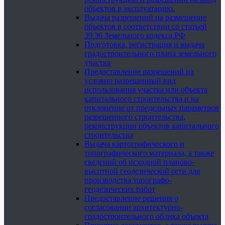
объектов в эксплуатацию.
Выдача разрешений на размещение
объектов в соответствии со статьей
39.36 Земельного кодекса РФ
Подготовка, регистрация и выдача
градостроительного плана земельного
участка
Предоставление разрешений на
условно разрешенный вид
использования участка или объекта
капитального строительства и на
отклонение от предельных параметров
разрешенного строительства,
реконструкции объектов капитального
строительства
Выдача картографического и
топографического материала, а также
сведений об исходной планово-
высотной геодезической сети для
производства топографо-
геодезических работ
Предоставление решения о
согласовании архитектурно-
градостроительного облика объекта