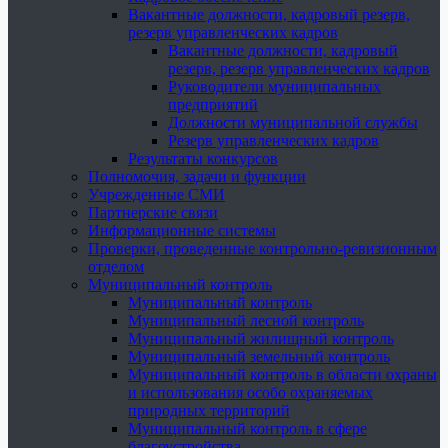
Вакантные должности, кадровый резерв,
резерв управленческих кадров
Вакантные должности, кадровый
резерв, резерв управленческих кадров
Руководители муниципальных
предприятий
Должности муниципальной службы
Резерв управленческих кадров
Результаты конкурсов
Полномочия, задачи и функции
Учрежденные СМИ
Партнерские связи
Информационные системы
Проверки, проведенные контрольно-ревизионным
отделом
Муниципальный контроль
Муниципальный контроль
Муниципальный лесной контроль
Муниципальный жилищный контроль
Муниципальный земельный контроль
Муниципальный контроль в области охраны
и использования особо охраняемых
природных территорий
Муниципальный контроль в сфере
благоустройства