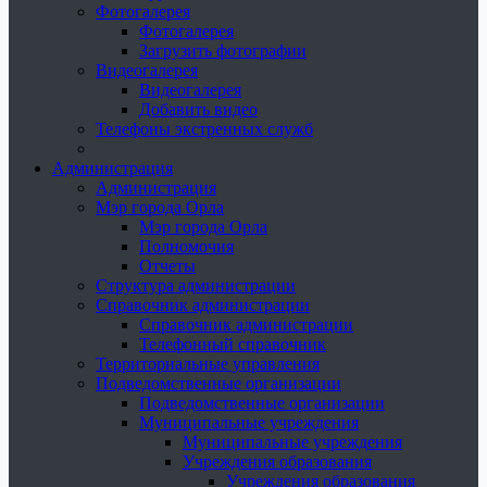
Фотогалерея
Фотогалерея
Загрузить фотографии
Видеогалерея
Видеогалерея
Добавить видео
Телефоны экстренных служб
Администрация
Администрация
Мэр города Орла
Мэр города Орла
Полномочия
Отчеты
Структура администрации
Справочник администрации
Справочник администрации
Телефонный справочник
Территориальные управления
Подведомственные организации
Подведомственные организации
Муниципальные учреждения
Муниципальные учреждения
Учреждения образования
Учреждения образования