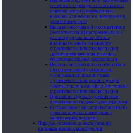
Принятие документов, а также выдача
решений о переводе или об отказе в
переводе жилого помещения в
нежилое или нежилого помещения в
жилое помещение
Выдача уведомлений о соответствии
(несоответствии) построенных или
реконструированных объекта
индивидуального жилищного
строительства или садового дома
требованиям законодательства о
градостроительной деятельности
Выдача уведомлений о соответствии
(несоответствии) указанных в
уведомлении о планируемых
строительстве или реконструкции
объекта индивидуального жилищного
строительства или садового дома
Признание садового дома жилым
домом и жилого дома садовым домом
Согласование переустройства и (или)
перепланировки помещения в
многоквартирном доме
Порядок установки и эксплуатации
информационных конструкций