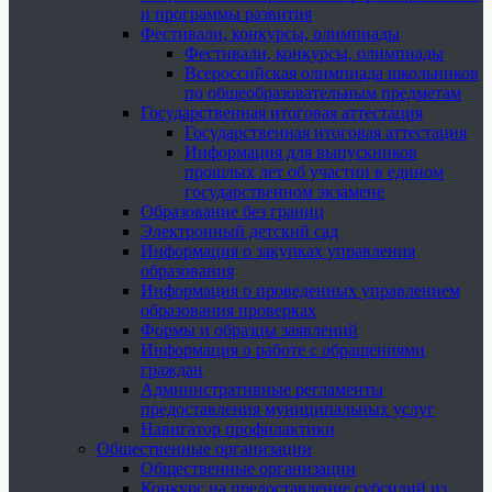
и программы развития
Фестивали, конкурсы, олимпиады
Фестивали, конкурсы, олимпиады
Всероссийская олимпиада школьников
по общеобразовательным предметам
Государственная итоговая аттестация
Государственная итоговая аттестация
Информация для выпускников
прошлых лет об участии в едином
государственном экзамене
Образование без границ
Электронный детский сад
Информация о закупках управления
образования
Информация о проведенных управлением
образования проверках
Формы и образцы заявлений
Информация о работе с обращениями
граждан
Административные регламенты
предоставления муниципальных услуг
Навигатор профилактики
Общественные организации
Общественные организации
Конкурс на предоставление субсидий из