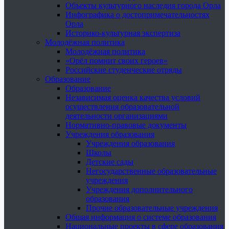
Объекты культурного наследия города Орла
Инфографика о достопримечательностях
Орла
Историко-культурная экспертиза
Молодёжная политика
Молодёжная политика
«Орёл помнит своих героев»
Российские студенческие отряды
Образование
Образование
Независимая оценка качества условий
осуществления образовательной
деятельности организациями
Нормативно-правовые документы
Учреждения образования
Учреждения образования
Школы
Детские сады
Негосударственные образовательные
учреждения
Учреждения дополнительного
образования
Прочие образовательные учреждения
Общая информация о системе образования
Национальные проекты в сфере образования