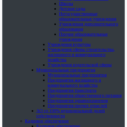
Школы
Детские сады
Негосударственные
образовательные учреждения
Учреждения дополнительного
образования
Прочие образовательные
учреждения
Учреждения культуры
Учреждения сферы строительства,
жилищного и коммунального
хозяйства
Учреждения издательской сферы
Муниципальные предприятия
Муниципальные предприятия
Предприятия жилищного и
коммунального хозяйства
Предприятия транспорта
Предприятия общественного питания
Предприятия здравоохранения
Предприятия прочих отраслей
АО со 100% муниципальной долей
собственности
Кадровое обеспечение
Кадровое обеспечение