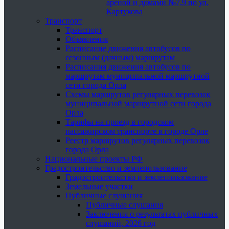
ареной и домами №7,9 по ул.
Картукова
Транспорт
Транспорт
Объявления
Расписание движения автобусов по
сезонным (дачным) маршрутам
Расписания движения автобусов по
маршрутам муниципальной маршрутной
сети города Орла
Схемы маршрутов регулярных перевозок
муниципальной маршрутной сети города
Орла
Тарифы на проезд в городском
пассажирском транспорте в городе Орле
Реестр маршрутов регулярных перевозок
города Орла
Национальные проекты РФ
Градостроительство и землепользование
Градостроительство и землепользование
Земельные участки
Публичные слушания
Публичные слушания
Заключения о результатах публичных
слушаний, 2026 год