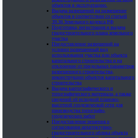
объектов в эксплуатацию.
Выдача разрешений на размещение
объектов в соответствии со статьей
39.36 Земельного кодекса РФ
Подготовка, регистрация и выдача
градостроительного плана земельного
участка
Предоставление разрешений на
условно разрешенный вид
использования участка или объекта
капитального строительства и на
отклонение от предельных параметров
разрешенного строительства,
реконструкции объектов капитального
строительства
Выдача картографического и
топографического материала, а также
сведений об исходной планово-
высотной геодезической сети для
производства топографо-
геодезических работ
Предоставление решения о
согласовании архитектурно-
градостроительного облика объекта