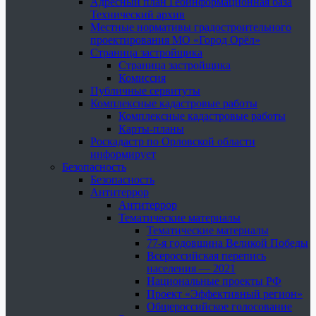
Адресный план Геоинформационная база
Технический архив
Местные нормативы градостроительного
проектирования МО «Город Орёл»
Страница застройщика
Страница застройщика
Комиссия
Публичные сервитуты
Комплексные кадастровые работы
Комплексные кадастровые работы
Карты-планы
Роскадастр по Орловской области
информирует
Безопасность
Безопасность
Антитеррор
Антитеррор
Тематические материалы
Тематические материалы
77-я годовщина Великой Победы
Всероссийская перепись
населения — 2021
Национальные проекты РФ
Проект «Эффективный регион»
Общероссийское голосование