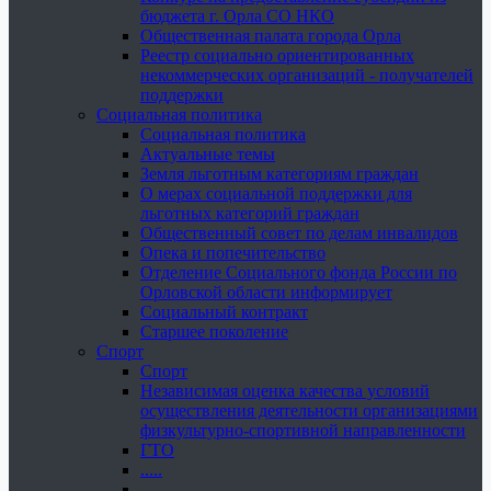
бюджета г. Орла СО НКО
Общественная палата города Орла
Реестр социально ориентированных
некоммерческих организаций - получателей
поддержки
Социальная политика
Социальная политика
Актуальные темы
Земля льготным категориям граждан
О мерах социальной поддержки для
льготных категорий граждан
Общественный совет по делам инвалидов
Опека и попечительство
Отделение Социального фонда России по
Орловской области информирует
Социальный контракт
Старшее поколение
Спорт
Спорт
Независимая оценка качества условий
осуществления деятельности организациями
физкультурно-спортивной направленности
ГТО
.....
......