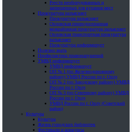
Реестр необорудованных и
запрещенных для купания мест
Прокуратура разъясняет
Прокуратура разъясняет
Орловская природоохранная
межрайонная прокуратура разъясняет
Орловская транспортная прокуратура
разъясняет
Прокуратура информирует
Полезно знать
Профилактика правонарушений
УМВД информирует
УМВД информирует
ОП № 1 (по Железнодорожному
району) УМВД России по г. Орлу
ОП № 2 (по Заводскому району) УМВД
России по г. Орлу
ОП № 3 (по Северному району) УМВД
России по г. Орлу
УМВД России по г. Орлу (Советский
район)
Культура
Культура
Жизнь городских библиотек
Фестивали и конкурсы