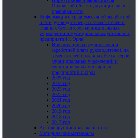
Нормативные правовые акты
Орловской области, муниципальные
правовые акты
Информация о среднемесячной заработной
плате руководителей, их заместителей и
главных бухгалтеров муниципальных
учреждений и муниципальных унитарных
предприятий г. Орла
Информация о среднемесячной
заработной плате руководителей, их
заместителей и главных бухгалтеров
муниципальных учреждений и
муниципальных унитарных
предприятий г. Орла
2025 год
2024 год
2023 год
2022 год
2021 год
2020 год
2019 год
2018 год
2017 год
Антикоррупционная экспертиза
Методические материалы