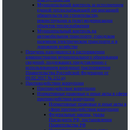
Муниципальный контроль за исполнением
единой теплоснабжающей организацией
обязательств по строительству,
реконструкции и (или) модернизации
объектов теплоснабжения
Муниципальный контроль на
автомобильном транспорте, городском
наземном электрическом транспорте и в
дорожном хозяйстве
Перечень находящихся в распоряжении
администрации муниципального образования
сведений, подлежащих представлению с
использованием координат (распоряжение
Правительства Российской Федерации от
09.02.2017 № 232-р)
Противодействие коррупции
Противодействие коррупции
Нормативные правовые и иные акты в сфере
противодействия коррупции
Нормативные правовые и иные акты в
сфере противодействия коррупции
Федеральные законы, указы
Президента РФ, постановления
Правительства РФ