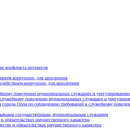
ре конфликта интересов
твием коррупции, для заполнения
одействием коррупции, для заполнения
ебному поведению муниципальных служащих и урегулированию 
 служебному поведению муниципальных служащих и урегулиро
 города Орла по соблюдению требований к служебному повед
с бывшим государственным, муниципальным служащим
е и обязательствах имущественного характера
ществе и обязательствах имущественного характера