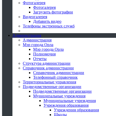
Фотогалерея
Фотогалерея
Загрузить фотографии
Видеогалерея
Добавить видео
Телефоны экстренных служб
Администрация
Администрация
Мэр города Орла
Мэр города Орла
Полномочия
Отчеты
Структура администрации
Справочник администрации
Справочник администрации
Телефонный справочник
Территориальные управления
Подведомственные организации
Подведомственные организации
Муниципальные учреждения
Муниципальные учреждения
Учреждения образования
Учреждения образования
Школы