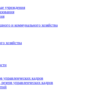
ные учреждения
азования
ния
щного и коммунального хозяйства
го хозяйства
ости
рв управленческих кадров
 резерв управленческих кадров
ятий