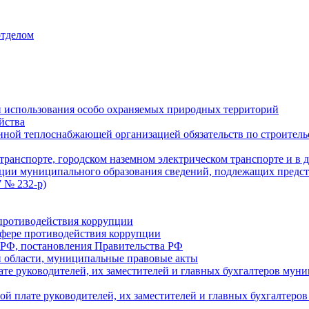
отделом
 использования особо охраняемых природных территорий
йства
ой теплоснабжающей организацией обязательств по строительс
ранспорте, городском наземном электрическом транспорте и в 
ции муниципального образования сведений, подлежащих предст
 № 232-р)
противодействия коррупции
фере противодействия коррупции
 РФ, постановления Правительства РФ
 области, муниципальные правовые акты
ате руководителей, их заместителей и главных бухгалтеров м
ой плате руководителей, их заместителей и главных бухгалте