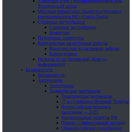
Адресный план Геоинформационная база
Технический архив
Местные нормативы градостроительного
проектирования МО «Город Орёл»
Страница застройщика
Страница застройщика
Комиссия
Публичные сервитуты
Комплексные кадастровые работы
Комплексные кадастровые работы
Карты-планы
Роскадастр по Орловской области
информирует
Безопасность
Безопасность
Антитеррор
Антитеррор
Тематические материалы
Тематические материалы
77-я годовщина Великой Победы
Всероссийская перепись
населения — 2021
Национальные проекты РФ
Проект «Эффективный регион»
Общероссийское голосование