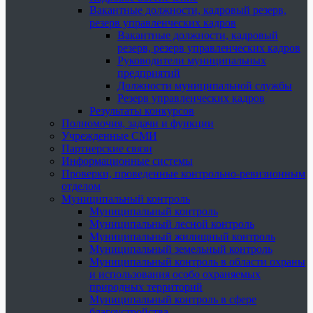
Вакантные должности, кадровый резерв,
резерв управленческих кадров
Вакантные должности, кадровый
резерв, резерв управленческих кадров
Руководители муниципальных
предприятий
Должности муниципальной службы
Резерв управленческих кадров
Результаты конкурсов
Полномочия, задачи и функции
Учрежденные СМИ
Партнерские связи
Информационные системы
Проверки, проведенные контрольно-ревизионным
отделом
Муниципальный контроль
Муниципальный контроль
Муниципальный лесной контроль
Муниципальный жилищный контроль
Муниципальный земельный контроль
Муниципальный контроль в области охраны
и использования особо охраняемых
природных территорий
Муниципальный контроль в сфере
благоустройства