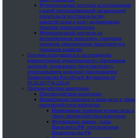
Муниципальный контроль за исполнением
единой теплоснабжающей организацией
обязательств по строительству,
реконструкции и (или) модернизации
объектов теплоснабжения
Муниципальный контроль на
автомобильном транспорте, городском
наземном электрическом транспорте и в
дорожном хозяйстве
Перечень находящихся в распоряжении
администрации муниципального образования
сведений, подлежащих представлению с
использованием координат (распоряжение
Правительства Российской Федерации от
09.02.2017 № 232-р)
Противодействие коррупции
Противодействие коррупции
Нормативные правовые и иные акты в сфере
противодействия коррупции
Нормативные правовые и иные акты в
сфере противодействия коррупции
Федеральные законы, указы
Президента РФ, постановления
Правительства РФ