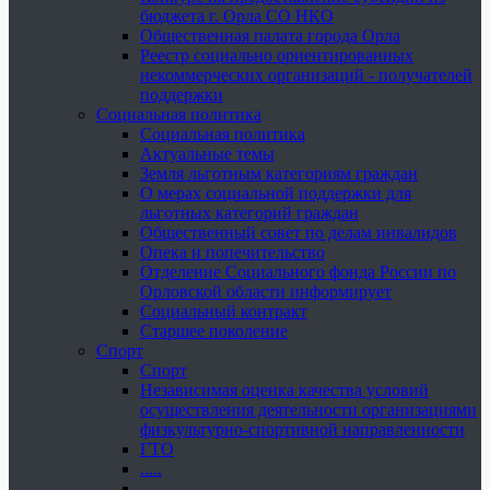
бюджета г. Орла СО НКО
Общественная палата города Орла
Реестр социально ориентированных
некоммерческих организаций - получателей
поддержки
Социальная политика
Социальная политика
Актуальные темы
Земля льготным категориям граждан
О мерах социальной поддержки для
льготных категорий граждан
Общественный совет по делам инвалидов
Опека и попечительство
Отделение Социального фонда России по
Орловской области информирует
Социальный контракт
Старшее поколение
Спорт
Спорт
Независимая оценка качества условий
осуществления деятельности организациями
физкультурно-спортивной направленности
ГТО
.....
......