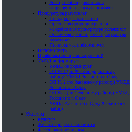
Реестр необорудованных и
запрещенных для купания мест
Прокуратура разъясняет
Прокуратура разъясняет
Орловская природоохранная
межрайонная прокуратура разъясняет
Орловская транспортная прокуратура
разъясняет
Прокуратура информирует
Полезно знать
Профилактика правонарушений
УМВД информирует
УМВД информирует
ОП № 1 (по Железнодорожному
району) УМВД России по г. Орлу
ОП № 2 (по Заводскому району) УМВД
России по г. Орлу
ОП № 3 (по Северному району) УМВД
России по г. Орлу
УМВД России по г. Орлу (Советский
район)
Культура
Культура
Жизнь городских библиотек
Фестивали и конкурсы