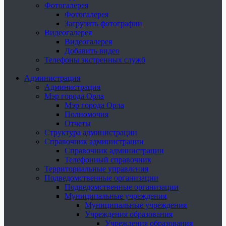
Фотогалерея
Фотогалерея
Загрузить фотографии
Видеогалерея
Видеогалерея
Добавить видео
Телефоны экстренных служб
Администрация
Администрация
Мэр города Орла
Мэр города Орла
Полномочия
Отчеты
Структура администрации
Справочник администрации
Справочник администрации
Телефонный справочник
Территориальные управления
Подведомственные организации
Подведомственные организации
Муниципальные учреждения
Муниципальные учреждения
Учреждения образования
Учреждения образования