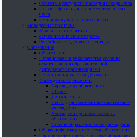
Объекты культурного наследия города Орла
Инфографика о достопримечательностях
Орла
Историко-культурная экспертиза
Молодёжная политика
Молодёжная политика
«Орёл помнит своих героев»
Российские студенческие отряды
Образование
Образование
Независимая оценка качества условий
осуществления образовательной
деятельности организациями
Нормативно-правовые документы
Учреждения образования
Учреждения образования
Школы
Детские сады
Негосударственные образовательные
учреждения
Учреждения дополнительного
образования
Прочие образовательные учреждения
Общая информация о системе образования
Национальные проекты в сфере образования