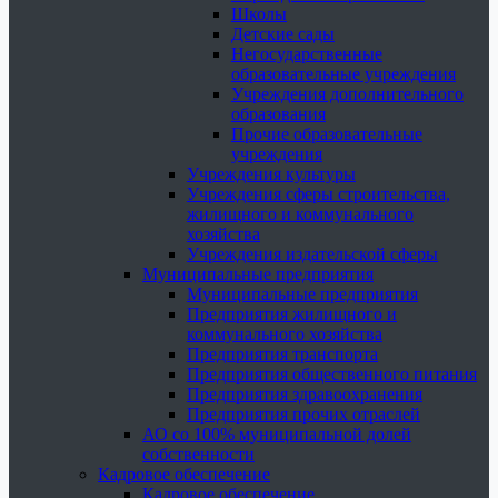
Школы
Детские сады
Негосударственные
образовательные учреждения
Учреждения дополнительного
образования
Прочие образовательные
учреждения
Учреждения культуры
Учреждения сферы строительства,
жилищного и коммунального
хозяйства
Учреждения издательской сферы
Муниципальные предприятия
Муниципальные предприятия
Предприятия жилищного и
коммунального хозяйства
Предприятия транспорта
Предприятия общественного питания
Предприятия здравоохранения
Предприятия прочих отраслей
АО со 100% муниципальной долей
собственности
Кадровое обеспечение
Кадровое обеспечение