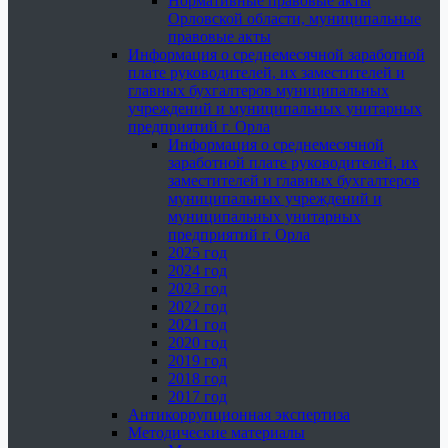
Нормативные правовые акты
Орловской области, муниципальные
правовые акты
Информация о среднемесячной заработной
плате руководителей, их заместителей и
главных бухгалтеров муниципальных
учреждений и муниципальных унитарных
предприятий г. Орла
Информация о среднемесячной
заработной плате руководителей, их
заместителей и главных бухгалтеров
муниципальных учреждений и
муниципальных унитарных
предприятий г. Орла
2025 год
2024 год
2023 год
2022 год
2021 год
2020 год
2019 год
2018 год
2017 год
Антикоррупционная экспертиза
Методические материалы