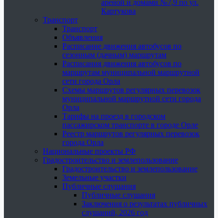
ареной и домами №7,9 по ул.
Картукова
Транспорт
Транспорт
Объявления
Расписание движения автобусов по
сезонным (дачным) маршрутам
Расписания движения автобусов по
маршрутам муниципальной маршрутной
сети города Орла
Схемы маршрутов регулярных перевозок
муниципальной маршрутной сети города
Орла
Тарифы на проезд в городском
пассажирском транспорте в городе Орле
Реестр маршрутов регулярных перевозок
города Орла
Национальные проекты РФ
Градостроительство и землепользование
Градостроительство и землепользование
Земельные участки
Публичные слушания
Публичные слушания
Заключения о результатах публичных
слушаний, 2026 год