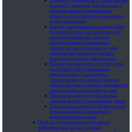
Принятие документов, а также выдача
решений о переводе или об отказе в
переводе жилого помещения в
нежилое или нежилого помещения в
жилое помещение
Выдача уведомлений о соответствии
(несоответствии) построенных или
реконструированных объекта
индивидуального жилищного
строительства или садового дома
требованиям законодательства о
градостроительной деятельности
Выдача уведомлений о соответствии
(несоответствии) указанных в
уведомлении о планируемых
строительстве или реконструкции
объекта индивидуального жилищного
строительства или садового дома
Признание садового дома жилым
домом и жилого дома садовым домом
Согласование переустройства и (или)
перепланировки помещения в
многоквартирном доме
Порядок установки и эксплуатации
информационных конструкций