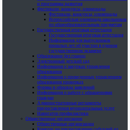
и программы развития
Фестивали, конкурсы, олимпиады
Фестивали, конкурсы, олимпиады
Всероссийская олимпиада школьников
по общеобразовательным предметам
Государственная итоговая аттестация
Государственная итоговая аттестация
Информация для выпускников
прошлых лет об участии в едином
государственном экзамене
Образование без границ
Электронный детский сад
Информация о закупках управления
образования
Информация о проведенных управлением
образования проверках
Формы и образцы заявлений
Информация о работе с обращениями
граждан
Административные регламенты
предоставления муниципальных услуг
Навигатор профилактики
Общественные организации
Общественные организации
Конкурс на предоставление субсидий из