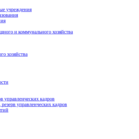
ные учреждения
азования
ния
щного и коммунального хозяйства
го хозяйства
ости
рв управленческих кадров
 резерв управленческих кадров
ятий