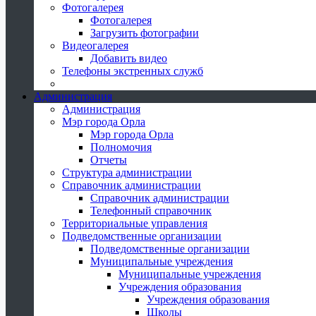
Фотогалерея
Фотогалерея
Загрузить фотографии
Видеогалерея
Добавить видео
Телефоны экстренных служб
Администрация
Администрация
Мэр города Орла
Мэр города Орла
Полномочия
Отчеты
Структура администрации
Справочник администрации
Справочник администрации
Телефонный справочник
Территориальные управления
Подведомственные организации
Подведомственные организации
Муниципальные учреждения
Муниципальные учреждения
Учреждения образования
Учреждения образования
Школы