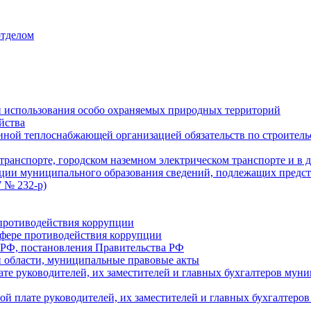
отделом
 использования особо охраняемых природных территорий
йства
ой теплоснабжающей организацией обязательств по строительс
ранспорте, городском наземном электрическом транспорте и в 
ции муниципального образования сведений, подлежащих предст
 № 232-р)
противодействия коррупции
фере противодействия коррупции
 РФ, постановления Правительства РФ
 области, муниципальные правовые акты
ате руководителей, их заместителей и главных бухгалтеров м
ой плате руководителей, их заместителей и главных бухгалте