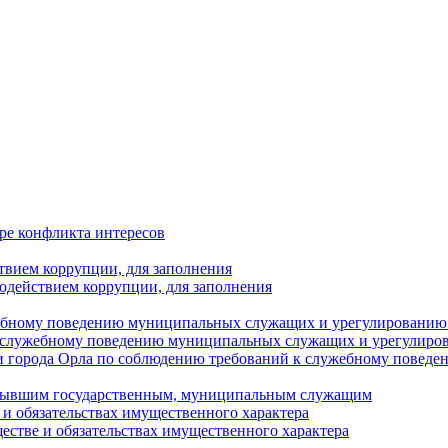
ре конфликта интересов
твием коррупции, для заполнения
одействием коррупции, для заполнения
ебному поведению муниципальных служащих и урегулированию 
 служебному поведению муниципальных служащих и урегулиро
 города Орла по соблюдению требований к служебному повед
с бывшим государственным, муниципальным служащим
е и обязательствах имущественного характера
ществе и обязательствах имущественного характера