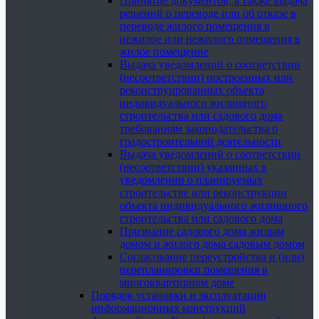
Принятие документов, а также выдача
решений о переводе или об отказе в
переводе жилого помещения в
нежилое или нежилого помещения в
жилое помещение
Выдача уведомлений о соответствии
(несоответствии) построенных или
реконструированных объекта
индивидуального жилищного
строительства или садового дома
требованиям законодательства о
градостроительной деятельности
Выдача уведомлений о соответствии
(несоответствии) указанных в
уведомлении о планируемых
строительстве или реконструкции
объекта индивидуального жилищного
строительства или садового дома
Признание садового дома жилым
домом и жилого дома садовым домом
Согласование переустройства и (или)
перепланировки помещения в
многоквартирном доме
Порядок установки и эксплуатации
информационных конструкций