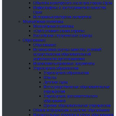
Объекты культурного наследия города Орла
Инфографика о достопримечательностях
Орла
Историко-культурная экспертиза
Молодёжная политика
Молодёжная политика
«Орёл помнит своих героев»
Российские студенческие отряды
Образование
Образование
Независимая оценка качества условий
осуществления образовательной
деятельности организациями
Нормативно-правовые документы
Учреждения образования
Учреждения образования
Школы
Детские сады
Негосударственные образовательные
учреждения
Учреждения дополнительного
образования
Прочие образовательные учреждения
Общая информация о системе образования
Национальные проекты в сфере образования