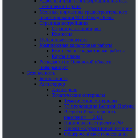
Адресный план Геоинформационная база
Технический архив
Местные нормативы градостроительного
проектирования МО «Город Орёл»
Страница застройщика
Страница застройщика
Комиссия
Публичные сервитуты
Комплексные кадастровые работы
Комплексные кадастровые работы
Карты-планы
Роскадастр по Орловской области
информирует
Безопасность
Безопасность
Антитеррор
Антитеррор
Тематические материалы
Тематические материалы
77-я годовщина Великой Победы
Всероссийская перепись
населения — 2021
Национальные проекты РФ
Проект «Эффективный регион»
Общероссийское голосование