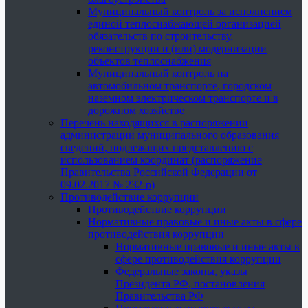
Муниципальный контроль за исполнением
единой теплоснабжающей организацией
обязательств по строительству,
реконструкции и (или) модернизации
объектов теплоснабжения
Муниципальный контроль на
автомобильном транспорте, городском
наземном электрическом транспорте и в
дорожном хозяйстве
Перечень находящихся в распоряжении
администрации муниципального образования
сведений, подлежащих представлению с
использованием координат (распоряжение
Правительства Российской Федерации от
09.02.2017 № 232-р)
Противодействие коррупции
Противодействие коррупции
Нормативные правовые и иные акты в сфере
противодействия коррупции
Нормативные правовые и иные акты в
сфере противодействия коррупции
Федеральные законы, указы
Президента РФ, постановления
Правительства РФ