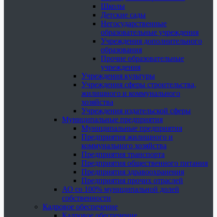
Школы
Детские сады
Негосударственные
образовательные учреждения
Учреждения дополнительного
образования
Прочие образовательные
учреждения
Учреждения культуры
Учреждения сферы строительства,
жилищного и коммунального
хозяйства
Учреждения издательской сферы
Муниципальные предприятия
Муниципальные предприятия
Предприятия жилищного и
коммунального хозяйства
Предприятия транспорта
Предприятия общественного питания
Предприятия здравоохранения
Предприятия прочих отраслей
АО со 100% муниципальной долей
собственности
Кадровое обеспечение
Кадровое обеспечение