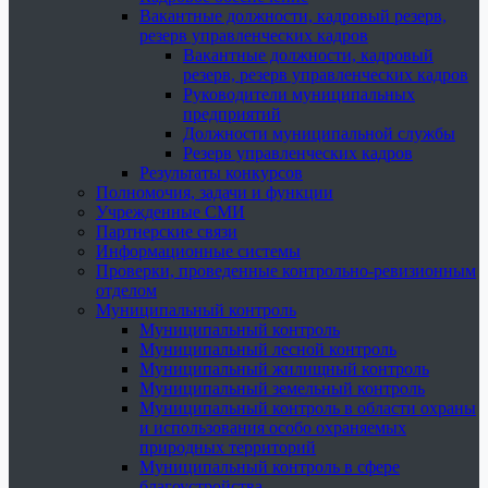
Вакантные должности, кадровый резерв,
резерв управленческих кадров
Вакантные должности, кадровый
резерв, резерв управленческих кадров
Руководители муниципальных
предприятий
Должности муниципальной службы
Резерв управленческих кадров
Результаты конкурсов
Полномочия, задачи и функции
Учрежденные СМИ
Партнерские связи
Информационные системы
Проверки, проведенные контрольно-ревизионным
отделом
Муниципальный контроль
Муниципальный контроль
Муниципальный лесной контроль
Муниципальный жилищный контроль
Муниципальный земельный контроль
Муниципальный контроль в области охраны
и использования особо охраняемых
природных территорий
Муниципальный контроль в сфере
благоустройства