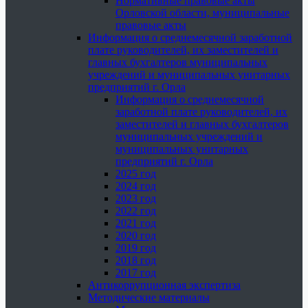
Нормативные правовые акты
Орловской области, муниципальные
правовые акты
Информация о среднемесячной заработной
плате руководителей, их заместителей и
главных бухгалтеров муниципальных
учреждений и муниципальных унитарных
предприятий г. Орла
Информация о среднемесячной
заработной плате руководителей, их
заместителей и главных бухгалтеров
муниципальных учреждений и
муниципальных унитарных
предприятий г. Орла
2025 год
2024 год
2023 год
2022 год
2021 год
2020 год
2019 год
2018 год
2017 год
Антикоррупционная экспертиза
Методические материалы