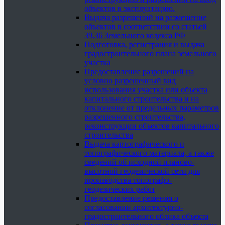
объектов в эксплуатацию.
Выдача разрешений на размещение
объектов в соответствии со статьей
39.36 Земельного кодекса РФ
Подготовка, регистрация и выдача
градостроительного плана земельного
участка
Предоставление разрешений на
условно разрешенный вид
использования участка или объекта
капитального строительства и на
отклонение от предельных параметров
разрешенного строительства,
реконструкции объектов капитального
строительства
Выдача картографического и
топографического материала, а также
сведений об исходной планово-
высотной геодезической сети для
производства топографо-
геодезических работ
Предоставление решения о
согласовании архитектурно-
градостроительного облика объекта