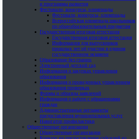
и программы развития
Фестивали, конкурсы, олимпиады
Фестивали, конкурсы, олимпиады
Всероссийская олимпиада школьников
по общеобразовательным предметам
Государственная итоговая аттестация
Государственная итоговая аттестация
Информация для выпускников
прошлых лет об участии в едином
государственном экзамене
Образование без границ
Электронный детский сад
Информация о закупках управления
образования
Информация о проведенных управлением
образования проверках
Формы и образцы заявлений
Информация о работе с обращениями
граждан
Административные регламенты
предоставления муниципальных услуг
Навигатор профилактики
Общественные организации
Общественные организации
Конкурс на предоставление субсидий из