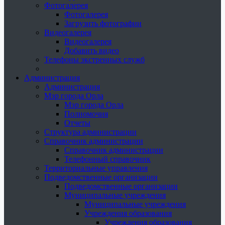
Фотогалерея
Фотогалерея
Загрузить фотографии
Видеогалерея
Видеогалерея
Добавить видео
Телефоны экстренных служб
Администрация
Администрация
Мэр города Орла
Мэр города Орла
Полномочия
Отчеты
Структура администрации
Справочник администрации
Справочник администрации
Телефонный справочник
Территориальные управления
Подведомственные организации
Подведомственные организации
Муниципальные учреждения
Муниципальные учреждения
Учреждения образования
Учреждения образования