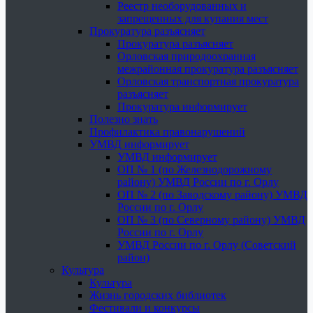
Реестр необорудованных и
запрещенных для купания мест
Прокуратура разъясняет
Прокуратура разъясняет
Орловская природоохранная
межрайонная прокуратура разъясняет
Орловская транспортная прокуратура
разъясняет
Прокуратура информирует
Полезно знать
Профилактика правонарушений
УМВД информирует
УМВД информирует
ОП № 1 (по Железнодорожному
району) УМВД России по г. Орлу
ОП № 2 (по Заводскому району) УМВД
России по г. Орлу
ОП № 3 (по Северному району) УМВД
России по г. Орлу
УМВД России по г. Орлу (Советский
район)
Культура
Культура
Жизнь городских библиотек
Фестивали и конкурсы