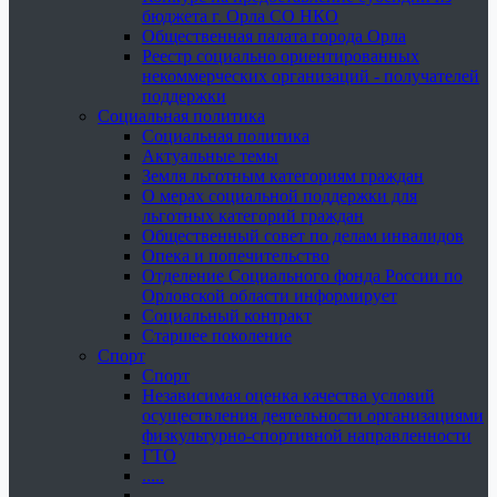
бюджета г. Орла СО НКО
Общественная палата города Орла
Реестр социально ориентированных
некоммерческих организаций - получателей
поддержки
Социальная политика
Социальная политика
Актуальные темы
Земля льготным категориям граждан
О мерах социальной поддержки для
льготных категорий граждан
Общественный совет по делам инвалидов
Опека и попечительство
Отделение Социального фонда России по
Орловской области информирует
Социальный контракт
Старшее поколение
Спорт
Спорт
Независимая оценка качества условий
осуществления деятельности организациями
физкультурно-спортивной направленности
ГТО
.....
......