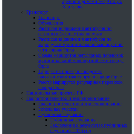
ареной и домами №7,9 по ул.
Картукова
Транспорт
Транспорт
Объявления
Расписание движения автобусов по
сезонным (дачным) маршрутам
Расписания движения автобусов по
маршрутам муниципальной маршрутной
сети города Орла
Схемы маршрутов регулярных перевозок
муниципальной маршрутной сети города
Орла
Тарифы на проезд в городском
пассажирском транспорте в городе Орле
Реестр маршрутов регулярных перевозок
города Орла
Национальные проекты РФ
Градостроительство и землепользование
Градостроительство и землепользование
Земельные участки
Публичные слушания
Публичные слушания
Заключения о результатах публичных
слушаний, 2026 год