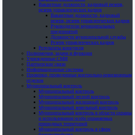
Вакантные должности, кадровый резерв,
резерв управленческих кадров
Вакантные должности, кадровый
резерв, резерв управленческих кадров
Руководители муниципальных
предприятий
Должности муниципальной службы
Резерв управленческих кадров
Результаты конкурсов
Полномочия, задачи и функции
Учрежденные СМИ
Партнерские связи
Информационные системы
Проверки, проведенные контрольно-ревизионным
отделом
Муниципальный контроль
Муниципальный контроль
Муниципальный лесной контроль
Муниципальный жилищный контроль
Муниципальный земельный контроль
Муниципальный контроль в области охраны
и использования особо охраняемых
природных территорий
Муниципальный контроль в сфере
благоустройства