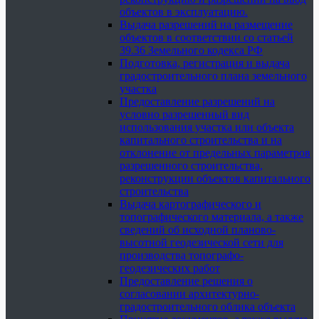
объектов в эксплуатацию.
Выдача разрешений на размещение
объектов в соответствии со статьей
39.36 Земельного кодекса РФ
Подготовка, регистрация и выдача
градостроительного плана земельного
участка
Предоставление разрешений на
условно разрешенный вид
использования участка или объекта
капитального строительства и на
отклонение от предельных параметров
разрешенного строительства,
реконструкции объектов капитального
строительства
Выдача картографического и
топографического материала, а также
сведений об исходной планово-
высотной геодезической сети для
производства топографо-
геодезических работ
Предоставление решения о
согласовании архитектурно-
градостроительного облика объекта