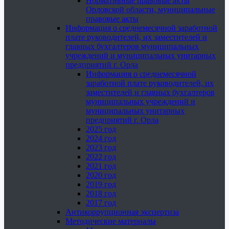
Нормативные правовые акты
Орловской области, муниципальные
правовые акты
Информация о среднемесячной заработной
плате руководителей, их заместителей и
главных бухгалтеров муниципальных
учреждений и муниципальных унитарных
предприятий г. Орла
Информация о среднемесячной
заработной плате руководителей, их
заместителей и главных бухгалтеров
муниципальных учреждений и
муниципальных унитарных
предприятий г. Орла
2025 год
2024 год
2023 год
2022 год
2021 год
2020 год
2019 год
2018 год
2017 год
Антикоррупционная экспертиза
Методические материалы