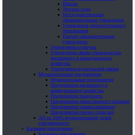
Школы
Детские сады
Негосударственные
образовательные учреждения
Учреждения дополнительного
образования
Прочие образовательные
учреждения
Учреждения культуры
Учреждения сферы строительства,
жилищного и коммунального
хозяйства
Учреждения издательской сферы
Муниципальные предприятия
Муниципальные предприятия
Предприятия жилищного и
коммунального хозяйства
Предприятия транспорта
Предприятия общественного питания
Предприятия здравоохранения
Предприятия прочих отраслей
АО со 100% муниципальной долей
собственности
Кадровое обеспечение
Кадровое обеспечение