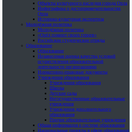
Объекты культурного наследия города Орла
Инфографика о достопримечательностях
Орла
Историко-культурная экспертиза
Молодёжная политика
Молодёжная политика
«Орёл помнит своих героев»
Российские студенческие отряды
Образование
Образование
Независимая оценка качества условий
осуществления образовательной
деятельности организациями
Нормативно-правовые документы
Учреждения образования
Учреждения образования
Школы
Детские сады
Негосударственные образовательные
учреждения
Учреждения дополнительного
образования
Прочие образовательные учреждения
Общая информация о системе образования
Национальные проекты в сфере образования