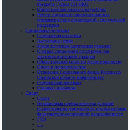
бюджета г. Орла СО НКО
Общественная палата города Орла
Реестр социально ориентированных
некоммерческих организаций - получателей
поддержки
Социальная политика
Социальная политика
Актуальные темы
Земля льготным категориям граждан
О мерах социальной поддержки для
льготных категорий граждан
Общественный совет по делам инвалидов
Опека и попечительство
Отделение Социального фонда России по
Орловской области информирует
Социальный контракт
Старшее поколение
Спорт
Спорт
Независимая оценка качества условий
осуществления деятельности организациями
физкультурно-спортивной направленности
ГТО
.....
......