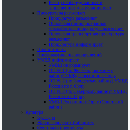
Реестр необорудованных и
запрещенных для купания мест
Прокуратура разъясняет
Прокуратура разъясняет
Орловская природоохранная
межрайонная прокуратура разъясняет
Орловская транспортная прокуратура
разъясняет
Прокуратура информирует
Полезно знать
Профилактика правонарушений
УМВД информирует
УМВД информирует
ОП № 1 (по Железнодорожному
району) УМВД России по г. Орлу
ОП № 2 (по Заводскому району) УМВД
России по г. Орлу
ОП № 3 (по Северному району) УМВД
России по г. Орлу
УМВД России по г. Орлу (Советский
район)
Культура
Культура
Жизнь городских библиотек
Фестивали и конкурсы