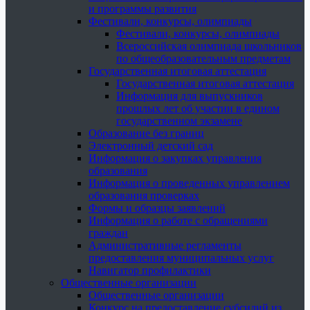
и программы развития
Фестивали, конкурсы, олимпиады
Фестивали, конкурсы, олимпиады
Всероссийская олимпиада школьников
по общеобразовательным предметам
Государственная итоговая аттестация
Государственная итоговая аттестация
Информация для выпускников
прошлых лет об участии в едином
государственном экзамене
Образование без границ
Электронный детский сад
Информация о закупках управления
образования
Информация о проведенных управлением
образования проверках
Формы и образцы заявлений
Информация о работе с обращениями
граждан
Административные регламенты
предоставления муниципальных услуг
Навигатор профилактики
Общественные организации
Общественные организации
Конкурс на предоставление субсидий из