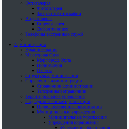
Фотогалерея
Фотогалерея
Загрузить фотографии
Видеогалерея
Видеогалерея
Добавить видео
Телефоны экстренных служб
Администрация
Администрация
Мэр города Орла
Мэр города Орла
Полномочия
Отчеты
Структура администрации
Справочник администрации
Справочник администрации
Телефонный справочник
Территориальные управления
Подведомственные организации
Подведомственные организации
Муниципальные учреждения
Муниципальные учреждения
Учреждения образования
Учреждения образования