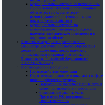
Муниципальный контроль за исполнением
единой теплоснабжающей организацией
обязательств по строительству,
реконструкции и (или) модернизации
объектов теплоснабжения
Муниципальный контроль на
автомобильном транспорте, городском
наземном электрическом транспорте и в
дорожном хозяйстве
Перечень находящихся в распоряжении
администрации муниципального образования
сведений, подлежащих представлению с
использованием координат (распоряжение
Правительства Российской Федерации от
09.02.2017 № 232-р)
Противодействие коррупции
Противодействие коррупции
Нормативные правовые и иные акты в сфере
противодействия коррупции
Нормативные правовые и иные акты в
сфере противодействия коррупции
Федеральные законы, указы
Президента РФ, постановления
Правительства РФ