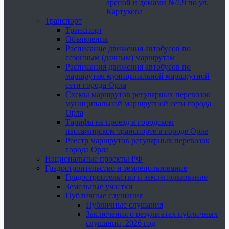
ареной и домами №7,9 по ул.
Картукова
Транспорт
Транспорт
Объявления
Расписание движения автобусов по
сезонным (дачным) маршрутам
Расписания движения автобусов по
маршрутам муниципальной маршрутной
сети города Орла
Схемы маршрутов регулярных перевозок
муниципальной маршрутной сети города
Орла
Тарифы на проезд в городском
пассажирском транспорте в городе Орле
Реестр маршрутов регулярных перевозок
города Орла
Национальные проекты РФ
Градостроительство и землепользование
Градостроительство и землепользование
Земельные участки
Публичные слушания
Публичные слушания
Заключения о результатах публичных
слушаний, 2026 год