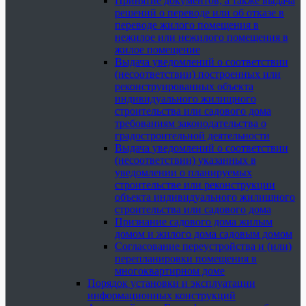
Принятие документов, а также выдача
решений о переводе или об отказе в
переводе жилого помещения в
нежилое или нежилого помещения в
жилое помещение
Выдача уведомлений о соответствии
(несоответствии) построенных или
реконструированных объекта
индивидуального жилищного
строительства или садового дома
требованиям законодательства о
градостроительной деятельности
Выдача уведомлений о соответствии
(несоответствии) указанных в
уведомлении о планируемых
строительстве или реконструкции
объекта индивидуального жилищного
строительства или садового дома
Признание садового дома жилым
домом и жилого дома садовым домом
Согласование переустройства и (или)
перепланировки помещения в
многоквартирном доме
Порядок установки и эксплуатации
информационных конструкций