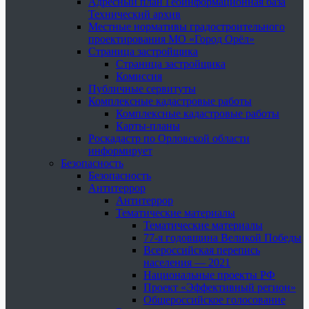
Адресный план Геоинформационная база
Технический архив
Местные нормативы градостроительного
проектирования МО «Город Орёл»
Страница застройщика
Страница застройщика
Комиссия
Публичные сервитуты
Комплексные кадастровые работы
Комплексные кадастровые работы
Карты-планы
Роскадастр по Орловской области
информирует
Безопасность
Безопасность
Антитеррор
Антитеррор
Тематические материалы
Тематические материалы
77-я годовщина Великой Победы
Всероссийская перепись
населения — 2021
Национальные проекты РФ
Проект «Эффективный регион»
Общероссийское голосование