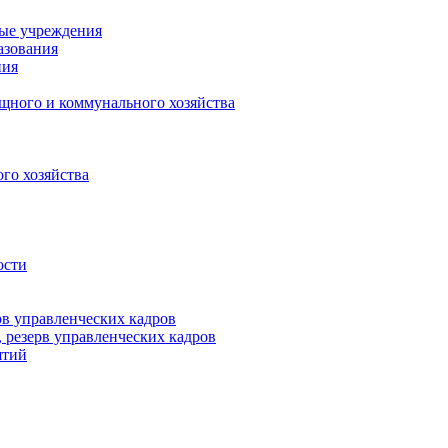
ные учреждения
азования
ния
щного и коммунального хозяйства
го хозяйства
ости
рв управленческих кадров
 резерв управленческих кадров
ятий