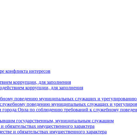
ре конфликта интересов
твием коррупции, для заполнения
одействием коррупции, для заполнения
ебному поведению муниципальных служащих и урегулированию 
 служебному поведению муниципальных служащих и урегулиро
 города Орла по соблюдению требований к служебному повед
с бывшим государственным, муниципальным служащим
е и обязательствах имущественного характера
ществе и обязательствах имущественного характера