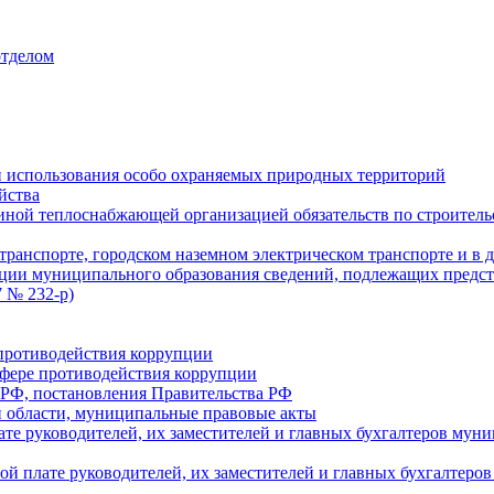
отделом
 использования особо охраняемых природных территорий
йства
ой теплоснабжающей организацией обязательств по строительс
ранспорте, городском наземном электрическом транспорте и в 
ции муниципального образования сведений, подлежащих предст
 № 232-р)
противодействия коррупции
фере противодействия коррупции
 РФ, постановления Правительства РФ
 области, муниципальные правовые акты
ате руководителей, их заместителей и главных бухгалтеров м
ой плате руководителей, их заместителей и главных бухгалте