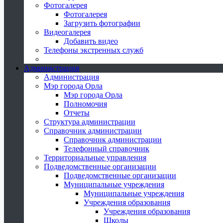
Фотогалерея
Фотогалерея
Загрузить фотографии
Видеогалерея
Добавить видео
Телефоны экстренных служб
Администрация
Администрация
Мэр города Орла
Мэр города Орла
Полномочия
Отчеты
Структура администрации
Справочник администрации
Справочник администрации
Телефонный справочник
Территориальные управления
Подведомственные организации
Подведомственные организации
Муниципальные учреждения
Муниципальные учреждения
Учреждения образования
Учреждения образования
Школы