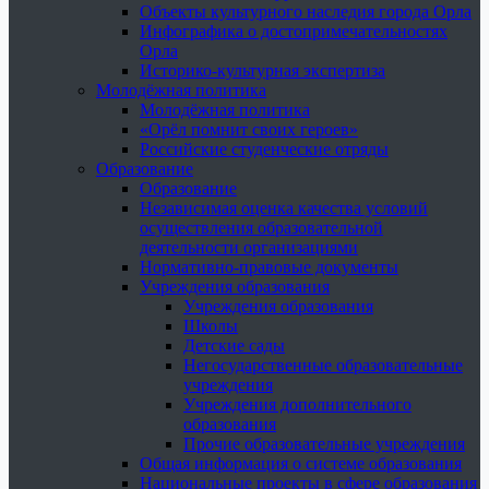
Объекты культурного наследия города Орла
Инфографика о достопримечательностях
Орла
Историко-культурная экспертиза
Молодёжная политика
Молодёжная политика
«Орёл помнит своих героев»
Российские студенческие отряды
Образование
Образование
Независимая оценка качества условий
осуществления образовательной
деятельности организациями
Нормативно-правовые документы
Учреждения образования
Учреждения образования
Школы
Детские сады
Негосударственные образовательные
учреждения
Учреждения дополнительного
образования
Прочие образовательные учреждения
Общая информация о системе образования
Национальные проекты в сфере образования