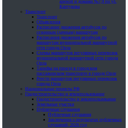
ареной и домами №7,9 по ул.
Картукова
Транспорт
Транспорт
Объявления
Расписание движения автобусов по
сезонным (дачным) маршрутам
Расписания движения автобусов по
маршрутам муниципальной маршрутной
сети города Орла
Схемы маршрутов регулярных перевозок
муниципальной маршрутной сети города
Орла
Тарифы на проезд в городском
пассажирском транспорте в городе Орле
Реестр маршрутов регулярных перевозок
города Орла
Национальные проекты РФ
Градостроительство и землепользование
Градостроительство и землепользование
Земельные участки
Публичные слушания
Публичные слушания
Заключения о результатах публичных
слушаний, 2026 год