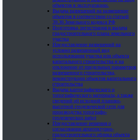
объектов в эксплуатацию.
Выдача разрешений на размещение
объектов в соответствии со статьей
39.36 Земельного кодекса РФ
Подготовка, регистрация и выдача
градостроительного плана земельного
участка
Предоставление разрешений на
условно разрешенный вид
использования участка или объекта
капитального строительства и на
отклонение от предельных параметров
разрешенного строительства,
реконструкции объектов капитального
строительства
Выдача картографического и
топографического материала, а также
сведений об исходной планово-
высотной геодезической сети для
производства топографо-
геодезических работ
Предоставление решения о
согласовании архитектурно-
градостроительного облика объекта