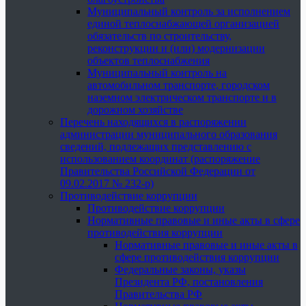
Муниципальный контроль за исполнением
единой теплоснабжающей организацией
обязательств по строительству,
реконструкции и (или) модернизации
объектов теплоснабжения
Муниципальный контроль на
автомобильном транспорте, городском
наземном электрическом транспорте и в
дорожном хозяйстве
Перечень находящихся в распоряжении
администрации муниципального образования
сведений, подлежащих представлению с
использованием координат (распоряжение
Правительства Российской Федерации от
09.02.2017 № 232-р)
Противодействие коррупции
Противодействие коррупции
Нормативные правовые и иные акты в сфере
противодействия коррупции
Нормативные правовые и иные акты в
сфере противодействия коррупции
Федеральные законы, указы
Президента РФ, постановления
Правительства РФ