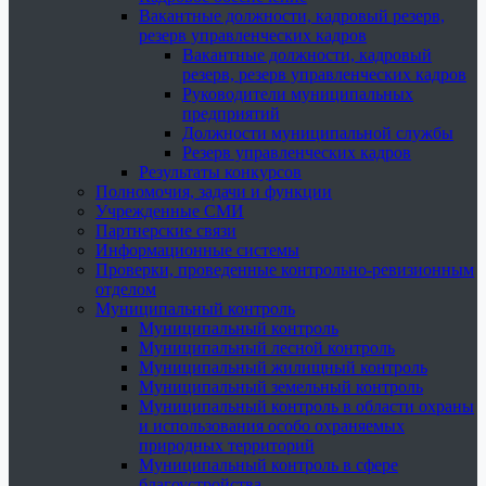
Вакантные должности, кадровый резерв,
резерв управленческих кадров
Вакантные должности, кадровый
резерв, резерв управленческих кадров
Руководители муниципальных
предприятий
Должности муниципальной службы
Резерв управленческих кадров
Результаты конкурсов
Полномочия, задачи и функции
Учрежденные СМИ
Партнерские связи
Информационные системы
Проверки, проведенные контрольно-ревизионным
отделом
Муниципальный контроль
Муниципальный контроль
Муниципальный лесной контроль
Муниципальный жилищный контроль
Муниципальный земельный контроль
Муниципальный контроль в области охраны
и использования особо охраняемых
природных территорий
Муниципальный контроль в сфере
благоустройства