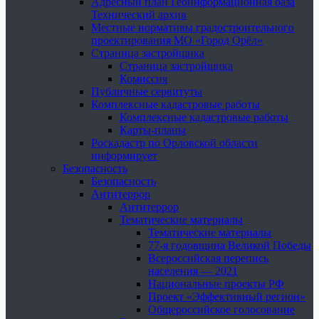
Адресный план Геоинформационная база
Технический архив
Местные нормативы градостроительного
проектирования МО «Город Орёл»
Страница застройщика
Страница застройщика
Комиссия
Публичные сервитуты
Комплексные кадастровые работы
Комплексные кадастровые работы
Карты-планы
Роскадастр по Орловской области
информирует
Безопасность
Безопасность
Антитеррор
Антитеррор
Тематические материалы
Тематические материалы
77-я годовщина Великой Победы
Всероссийская перепись
населения — 2021
Национальные проекты РФ
Проект «Эффективный регион»
Общероссийское голосование