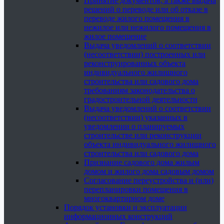
Принятие документов, а также выдача
решений о переводе или об отказе в
переводе жилого помещения в
нежилое или нежилого помещения в
жилое помещение
Выдача уведомлений о соответствии
(несоответствии) построенных или
реконструированных объекта
индивидуального жилищного
строительства или садового дома
требованиям законодательства о
градостроительной деятельности
Выдача уведомлений о соответствии
(несоответствии) указанных в
уведомлении о планируемых
строительстве или реконструкции
объекта индивидуального жилищного
строительства или садового дома
Признание садового дома жилым
домом и жилого дома садовым домом
Согласование переустройства и (или)
перепланировки помещения в
многоквартирном доме
Порядок установки и эксплуатации
информационных конструкций