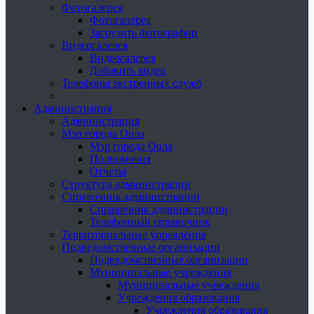
Фотогалерея
Фотогалерея
Загрузить фотографии
Видеогалерея
Видеогалерея
Добавить видео
Телефоны экстренных служб
Администрация
Администрация
Мэр города Орла
Мэр города Орла
Полномочия
Отчеты
Структура администрации
Справочник администрации
Справочник администрации
Телефонный справочник
Территориальные управления
Подведомственные организации
Подведомственные организации
Муниципальные учреждения
Муниципальные учреждения
Учреждения образования
Учреждения образования