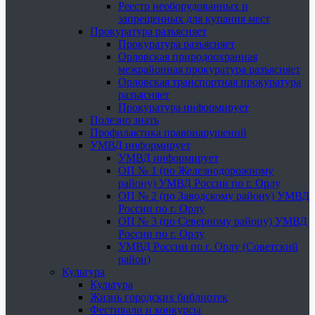
Реестр необорудованных и
запрещенных для купания мест
Прокуратура разъясняет
Прокуратура разъясняет
Орловская природоохранная
межрайонная прокуратура разъясняет
Орловская транспортная прокуратура
разъясняет
Прокуратура информирует
Полезно знать
Профилактика правонарушений
УМВД информирует
УМВД информирует
ОП № 1 (по Железнодорожному
району) УМВД России по г. Орлу
ОП № 2 (по Заводскому району) УМВД
России по г. Орлу
ОП № 3 (по Северному району) УМВД
России по г. Орлу
УМВД России по г. Орлу (Советский
район)
Культура
Культура
Жизнь городских библиотек
Фестивали и конкурсы