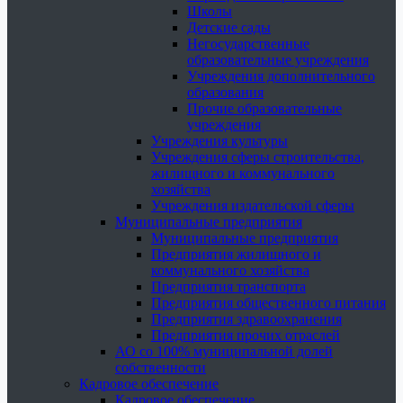
Школы
Детские сады
Негосударственные
образовательные учреждения
Учреждения дополнительного
образования
Прочие образовательные
учреждения
Учреждения культуры
Учреждения сферы строительства,
жилищного и коммунального
хозяйства
Учреждения издательской сферы
Муниципальные предприятия
Муниципальные предприятия
Предприятия жилищного и
коммунального хозяйства
Предприятия транспорта
Предприятия общественного питания
Предприятия здравоохранения
Предприятия прочих отраслей
АО со 100% муниципальной долей
собственности
Кадровое обеспечение
Кадровое обеспечение