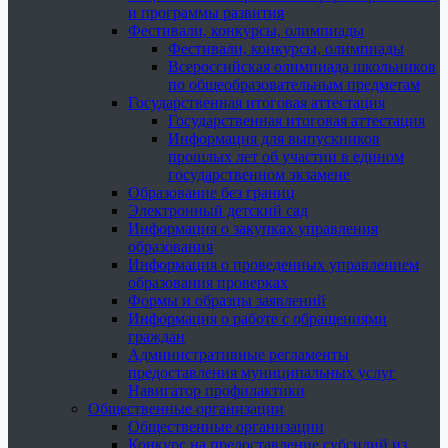
и программы развития
Фестивали, конкурсы, олимпиады
Фестивали, конкурсы, олимпиады
Всероссийская олимпиада школьников
по общеобразовательным предметам
Государственная итоговая аттестация
Государственная итоговая аттестация
Информация для выпускников
прошлых лет об участии в едином
государственном экзамене
Образование без границ
Электронный детский сад
Информация о закупках управления
образования
Информация о проведенных управлением
образования проверках
Формы и образцы заявлений
Информация о работе с обращениями
граждан
Административные регламенты
предоставления муниципальных услуг
Навигатор профилактики
Общественные организации
Общественные организации
Конкурс на предоставление субсидий из