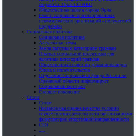
бюджета г. Орла СО НКО
Общественная палата города Орла
Реестр социально ориентированных
некоммерческих организаций - получателей
поддержки
Социальная политика
Социальная политика
Актуальные темы
Земля льготным категориям граждан
О мерах социальной поддержки для
льготных категорий граждан
Общественный совет по делам инвалидов
Опека и попечительство
Отделение Социального фонда России по
Орловской области информирует
Социальный контракт
Старшее поколение
Спорт
Спорт
Независимая оценка качества условий
осуществления деятельности организациями
физкультурно-спортивной направленности
ГТО
.....
......