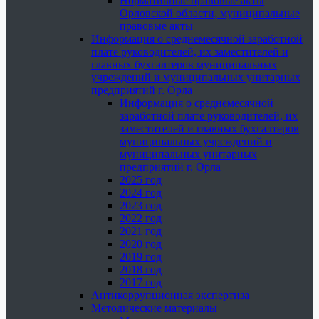
Нормативные правовые акты
Орловской области, муниципальные
правовые акты
Информация о среднемесячной заработной
плате руководителей, их заместителей и
главных бухгалтеров муниципальных
учреждений и муниципальных унитарных
предприятий г. Орла
Информация о среднемесячной
заработной плате руководителей, их
заместителей и главных бухгалтеров
муниципальных учреждений и
муниципальных унитарных
предприятий г. Орла
2025 год
2024 год
2023 год
2022 год
2021 год
2020 год
2019 год
2018 год
2017 год
Антикоррупционная экспертиза
Методические материалы