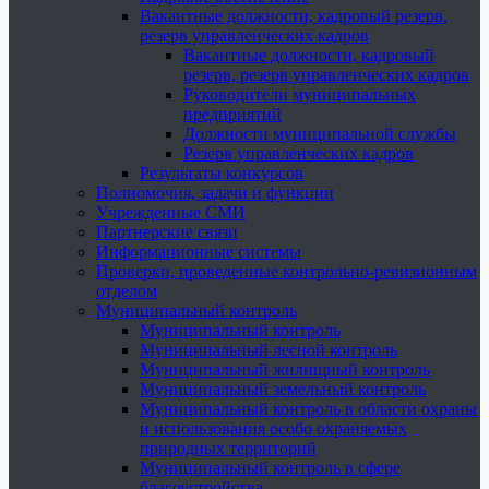
Вакантные должности, кадровый резерв,
резерв управленческих кадров
Вакантные должности, кадровый
резерв, резерв управленческих кадров
Руководители муниципальных
предприятий
Должности муниципальной службы
Резерв управленческих кадров
Результаты конкурсов
Полномочия, задачи и функции
Учрежденные СМИ
Партнерские связи
Информационные системы
Проверки, проведенные контрольно-ревизионным
отделом
Муниципальный контроль
Муниципальный контроль
Муниципальный лесной контроль
Муниципальный жилищный контроль
Муниципальный земельный контроль
Муниципальный контроль в области охраны
и использования особо охраняемых
природных территорий
Муниципальный контроль в сфере
благоустройства