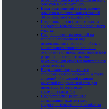
объектов в эксплуатацию.
Выдача разрешений на размещение
объектов в соответствии со статьей
39.36 Земельного кодекса РФ
Подготовка, регистрация и выдача
градостроительного плана земельного
участка
Предоставление разрешений на
условно разрешенный вид
использования участка или объекта
капитального строительства и на
отклонение от предельных параметров
разрешенного строительства,
реконструкции объектов капитального
строительства
Выдача картографического и
топографического материала, а также
сведений об исходной планово-
высотной геодезической сети для
производства топографо-
геодезических работ
Предоставление решения о
согласовании архитектурно-
градостроительного облика объекта