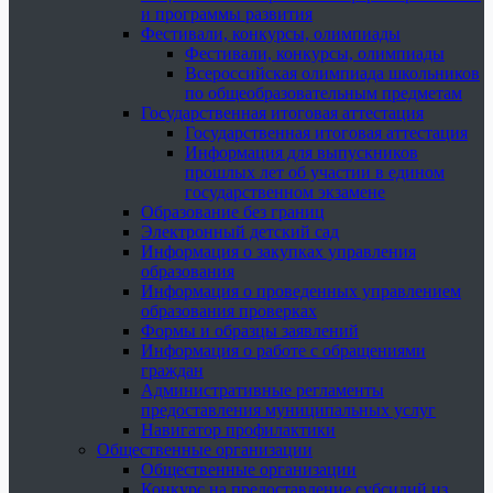
и программы развития
Фестивали, конкурсы, олимпиады
Фестивали, конкурсы, олимпиады
Всероссийская олимпиада школьников
по общеобразовательным предметам
Государственная итоговая аттестация
Государственная итоговая аттестация
Информация для выпускников
прошлых лет об участии в едином
государственном экзамене
Образование без границ
Электронный детский сад
Информация о закупках управления
образования
Информация о проведенных управлением
образования проверках
Формы и образцы заявлений
Информация о работе с обращениями
граждан
Административные регламенты
предоставления муниципальных услуг
Навигатор профилактики
Общественные организации
Общественные организации
Конкурс на предоставление субсидий из