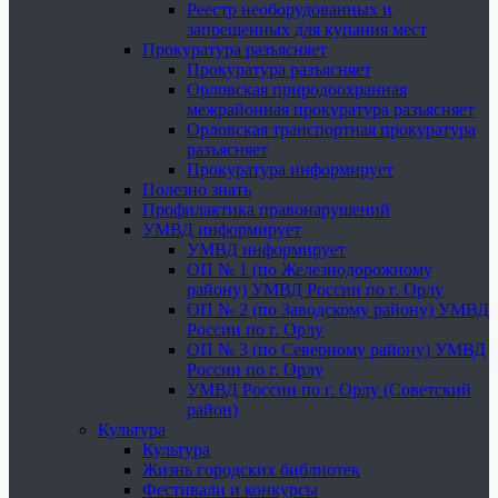
Реестр необорудованных и
запрещенных для купания мест
Прокуратура разъясняет
Прокуратура разъясняет
Орловская природоохранная
межрайонная прокуратура разъясняет
Орловская транспортная прокуратура
разъясняет
Прокуратура информирует
Полезно знать
Профилактика правонарушений
УМВД информирует
УМВД информирует
ОП № 1 (по Железнодорожному
району) УМВД России по г. Орлу
ОП № 2 (по Заводскому району) УМВД
России по г. Орлу
ОП № 3 (по Северному району) УМВД
России по г. Орлу
УМВД России по г. Орлу (Советский
район)
Культура
Культура
Жизнь городских библиотек
Фестивали и конкурсы