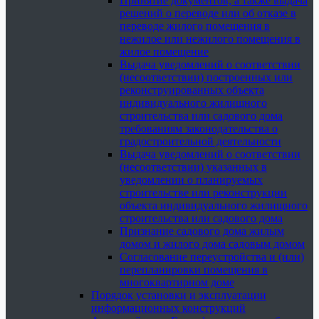
Принятие документов, а также выдача
решений о переводе или об отказе в
переводе жилого помещения в
нежилое или нежилого помещения в
жилое помещение
Выдача уведомлений о соответствии
(несоответствии) построенных или
реконструированных объекта
индивидуального жилищного
строительства или садового дома
требованиям законодательства о
градостроительной деятельности
Выдача уведомлений о соответствии
(несоответствии) указанных в
уведомлении о планируемых
строительстве или реконструкции
объекта индивидуального жилищного
строительства или садового дома
Признание садового дома жилым
домом и жилого дома садовым домом
Согласование переустройства и (или)
перепланировки помещения в
многоквартирном доме
Порядок установки и эксплуатации
информационных конструкций