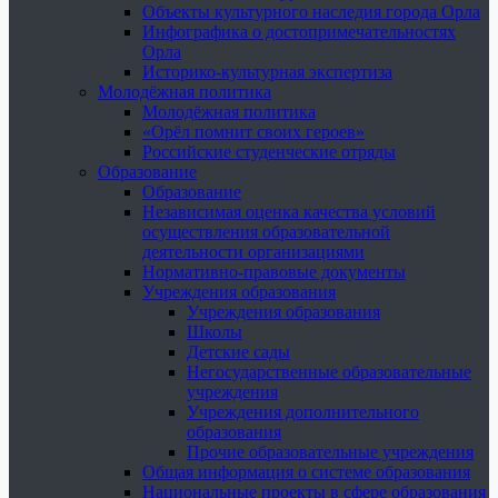
Объекты культурного наследия города Орла
Инфографика о достопримечательностях
Орла
Историко-культурная экспертиза
Молодёжная политика
Молодёжная политика
«Орёл помнит своих героев»
Российские студенческие отряды
Образование
Образование
Независимая оценка качества условий
осуществления образовательной
деятельности организациями
Нормативно-правовые документы
Учреждения образования
Учреждения образования
Школы
Детские сады
Негосударственные образовательные
учреждения
Учреждения дополнительного
образования
Прочие образовательные учреждения
Общая информация о системе образования
Национальные проекты в сфере образования