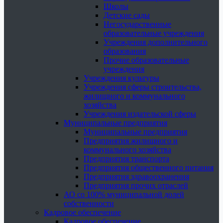
Школы
Детские сады
Негосударственные
образовательные учреждения
Учреждения дополнительного
образования
Прочие образовательные
учреждения
Учреждения культуры
Учреждения сферы строительства,
жилищного и коммунального
хозяйства
Учреждения издательской сферы
Муниципальные предприятия
Муниципальные предприятия
Предприятия жилищного и
коммунального хозяйства
Предприятия транспорта
Предприятия общественного питания
Предприятия здравоохранения
Предприятия прочих отраслей
АО со 100% муниципальной долей
собственности
Кадровое обеспечение
Кадровое обеспечение