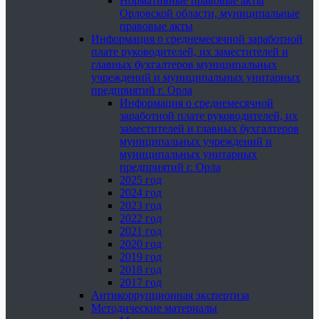
Нормативные правовые акты
Орловской области, муниципальные
правовые акты
Информация о среднемесячной заработной
плате руководителей, их заместителей и
главных бухгалтеров муниципальных
учреждений и муниципальных унитарных
предприятий г. Орла
Информация о среднемесячной
заработной плате руководителей, их
заместителей и главных бухгалтеров
муниципальных учреждений и
муниципальных унитарных
предприятий г. Орла
2025 год
2024 год
2023 год
2022 год
2021 год
2020 год
2019 год
2018 год
2017 год
Антикоррупционная экспертиза
Методические материалы