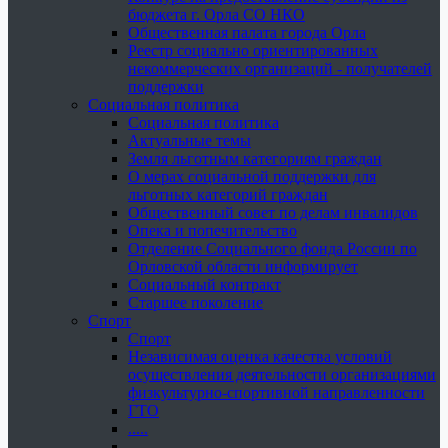
бюджета г. Орла СО НКО
Общественная палата города Орла
Реестр социально ориентированных
некоммерческих организаций - получателей
поддержки
Социальная политика
Социальная политика
Актуальные темы
Земля льготным категориям граждан
О мерах социальной поддержки для
льготных категорий граждан
Общественный совет по делам инвалидов
Опека и попечительство
Отделение Социального фонда России по
Орловской области информирует
Социальный контракт
Старшее поколение
Спорт
Спорт
Независимая оценка качества условий
осуществления деятельности организациями
физкультурно-спортивной направленности
ГТО
.....
......