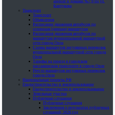
ареной и домами №7,9 по ул.
Картукова
Транспорт
Транспорт
Объявления
Расписание движения автобусов по
сезонным (дачным) маршрутам
Расписания движения автобусов по
маршрутам муниципальной маршрутной
сети города Орла
Схемы маршрутов регулярных перевозок
муниципальной маршрутной сети города
Орла
Тарифы на проезд в городском
пассажирском транспорте в городе Орле
Реестр маршрутов регулярных перевозок
города Орла
Национальные проекты РФ
Градостроительство и землепользование
Градостроительство и землепользование
Земельные участки
Публичные слушания
Публичные слушания
Заключения о результатах публичных
слушаний, 2026 год