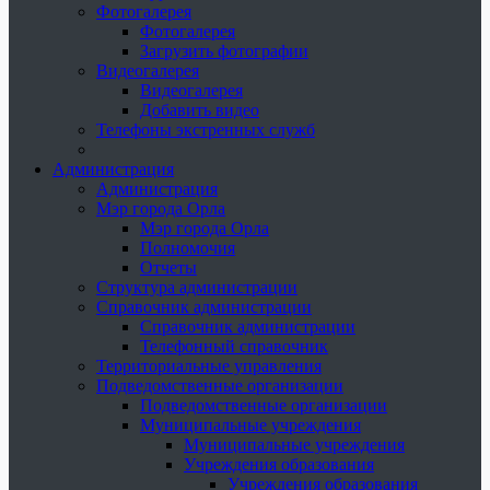
Фотогалерея
Фотогалерея
Загрузить фотографии
Видеогалерея
Видеогалерея
Добавить видео
Телефоны экстренных служб
Администрация
Администрация
Мэр города Орла
Мэр города Орла
Полномочия
Отчеты
Структура администрации
Справочник администрации
Справочник администрации
Телефонный справочник
Территориальные управления
Подведомственные организации
Подведомственные организации
Муниципальные учреждения
Муниципальные учреждения
Учреждения образования
Учреждения образования