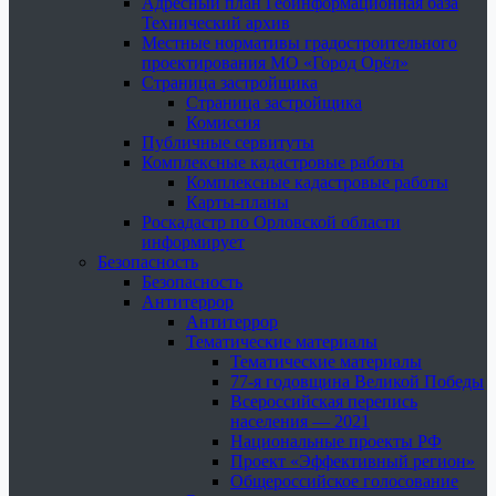
Адресный план Геоинформационная база
Технический архив
Местные нормативы градостроительного
проектирования МО «Город Орёл»
Страница застройщика
Страница застройщика
Комиссия
Публичные сервитуты
Комплексные кадастровые работы
Комплексные кадастровые работы
Карты-планы
Роскадастр по Орловской области
информирует
Безопасность
Безопасность
Антитеррор
Антитеррор
Тематические материалы
Тематические материалы
77-я годовщина Великой Победы
Всероссийская перепись
населения — 2021
Национальные проекты РФ
Проект «Эффективный регион»
Общероссийское голосование