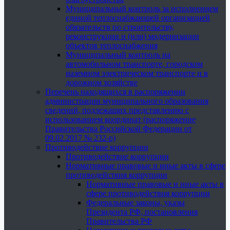
Муниципальный контроль за исполнением
единой теплоснабжающей организацией
обязательств по строительству,
реконструкции и (или) модернизации
объектов теплоснабжения
Муниципальный контроль на
автомобильном транспорте, городском
наземном электрическом транспорте и в
дорожном хозяйстве
Перечень находящихся в распоряжении
администрации муниципального образования
сведений, подлежащих представлению с
использованием координат (распоряжение
Правительства Российской Федерации от
09.02.2017 № 232-р)
Противодействие коррупции
Противодействие коррупции
Нормативные правовые и иные акты в сфере
противодействия коррупции
Нормативные правовые и иные акты в
сфере противодействия коррупции
Федеральные законы, указы
Президента РФ, постановления
Правительства РФ