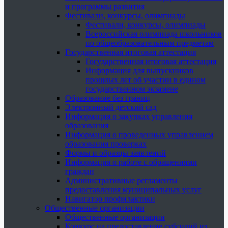
и программы развития
Фестивали, конкурсы, олимпиады
Фестивали, конкурсы, олимпиады
Всероссийская олимпиада школьников
по общеобразовательным предметам
Государственная итоговая аттестация
Государственная итоговая аттестация
Информация для выпускников
прошлых лет об участии в едином
государственном экзамене
Образование без границ
Электронный детский сад
Информация о закупках управления
образования
Информация о проведенных управлением
образования проверках
Формы и образцы заявлений
Информация о работе с обращениями
граждан
Административные регламенты
предоставления муниципальных услуг
Навигатор профилактики
Общественные организации
Общественные организации
Конкурс на предоставление субсидий из