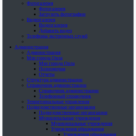
Фотогалерея
Фотогалерея
Загрузить фотографии
Видеогалерея
Видеогалерея
Добавить видео
Телефоны экстренных служб
Администрация
Администрация
Мэр города Орла
Мэр города Орла
Полномочия
Отчеты
Структура администрации
Справочник администрации
Справочник администрации
Телефонный справочник
Территориальные управления
Подведомственные организации
Подведомственные организации
Муниципальные учреждения
Муниципальные учреждения
Учреждения образования
Учреждения образования