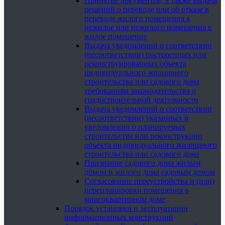
Принятие документов, а также выдача
решений о переводе или об отказе в
переводе жилого помещения в
нежилое или нежилого помещения в
жилое помещение
Выдача уведомлений о соответствии
(несоответствии) построенных или
реконструированных объекта
индивидуального жилищного
строительства или садового дома
требованиям законодательства о
градостроительной деятельности
Выдача уведомлений о соответствии
(несоответствии) указанных в
уведомлении о планируемых
строительстве или реконструкции
объекта индивидуального жилищного
строительства или садового дома
Признание садового дома жилым
домом и жилого дома садовым домом
Согласование переустройства и (или)
перепланировки помещения в
многоквартирном доме
Порядок установки и эксплуатации
информационных конструкций