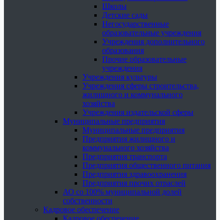
Школы
Детские сады
Негосударственные
образовательные учреждения
Учреждения дополнительного
образования
Прочие образовательные
учреждения
Учреждения культуры
Учреждения сферы строительства,
жилищного и коммунального
хозяйства
Учреждения издательской сферы
Муниципальные предприятия
Муниципальные предприятия
Предприятия жилищного и
коммунального хозяйства
Предприятия транспорта
Предприятия общественного питания
Предприятия здравоохранения
Предприятия прочих отраслей
АО со 100% муниципальной долей
собственности
Кадровое обеспечение
Кадровое обеспечение