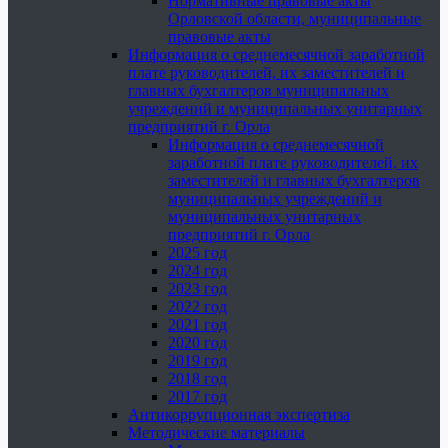
Нормативные правовые акты
Орловской области, муниципальные
правовые акты
Информация о среднемесячной заработной
плате руководителей, их заместителей и
главных бухгалтеров муниципальных
учреждений и муниципальных унитарных
предприятий г. Орла
Информация о среднемесячной
заработной плате руководителей, их
заместителей и главных бухгалтеров
муниципальных учреждений и
муниципальных унитарных
предприятий г. Орла
2025 год
2024 год
2023 год
2022 год
2021 год
2020 год
2019 год
2018 год
2017 год
Антикоррупционная экспертиза
Методические материалы