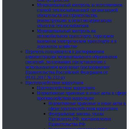
Муниципальный контроль за исполнением
единой теплоснабжающей организацией
обязательств по строительству,
реконструкции и (или) модернизации
объектов теплоснабжения
Муниципальный контроль на
автомобильном транспорте, городском
наземном электрическом транспорте и в
дорожном хозяйстве
Перечень находящихся в распоряжении
администрации муниципального образования
сведений, подлежащих представлению с
использованием координат (распоряжение
Правительства Российской Федерации от
09.02.2017 № 232-р)
Противодействие коррупции
Противодействие коррупции
Нормативные правовые и иные акты в сфере
противодействия коррупции
Нормативные правовые и иные акты в
сфере противодействия коррупции
Федеральные законы, указы
Президента РФ, постановления
Правительства РФ