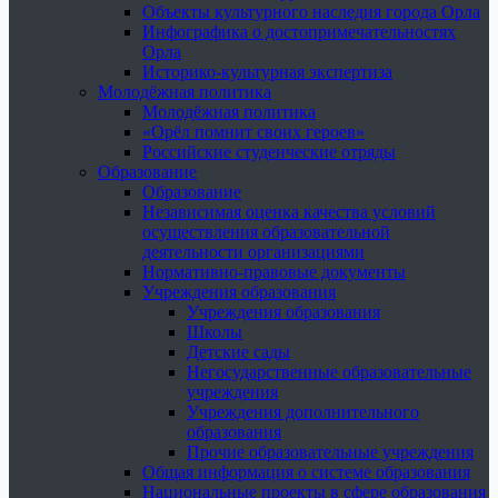
Объекты культурного наследия города Орла
Инфографика о достопримечательностях
Орла
Историко-культурная экспертиза
Молодёжная политика
Молодёжная политика
«Орёл помнит своих героев»
Российские студенческие отряды
Образование
Образование
Независимая оценка качества условий
осуществления образовательной
деятельности организациями
Нормативно-правовые документы
Учреждения образования
Учреждения образования
Школы
Детские сады
Негосударственные образовательные
учреждения
Учреждения дополнительного
образования
Прочие образовательные учреждения
Общая информация о системе образования
Национальные проекты в сфере образования