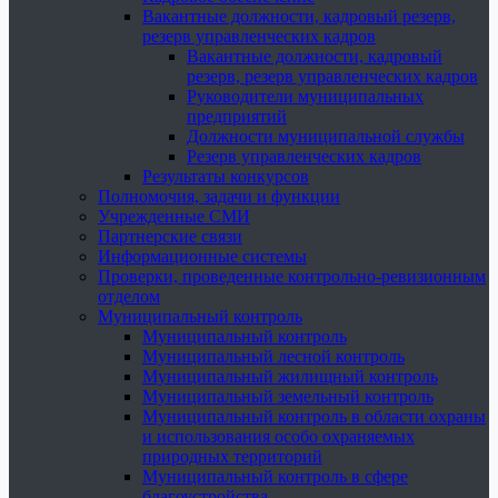
Вакантные должности, кадровый резерв,
резерв управленческих кадров
Вакантные должности, кадровый
резерв, резерв управленческих кадров
Руководители муниципальных
предприятий
Должности муниципальной службы
Резерв управленческих кадров
Результаты конкурсов
Полномочия, задачи и функции
Учрежденные СМИ
Партнерские связи
Информационные системы
Проверки, проведенные контрольно-ревизионным
отделом
Муниципальный контроль
Муниципальный контроль
Муниципальный лесной контроль
Муниципальный жилищный контроль
Муниципальный земельный контроль
Муниципальный контроль в области охраны
и использования особо охраняемых
природных территорий
Муниципальный контроль в сфере
благоустройства