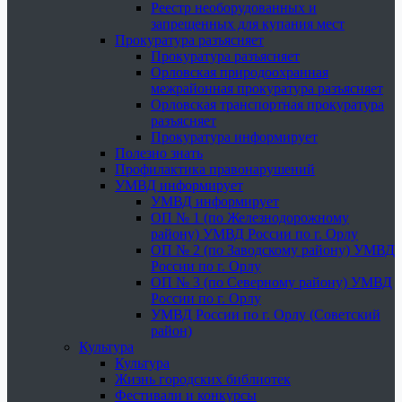
Реестр необорудованных и
запрещенных для купания мест
Прокуратура разъясняет
Прокуратура разъясняет
Орловская природоохранная
межрайонная прокуратура разъясняет
Орловская транспортная прокуратура
разъясняет
Прокуратура информирует
Полезно знать
Профилактика правонарушений
УМВД информирует
УМВД информирует
ОП № 1 (по Железнодорожному
району) УМВД России по г. Орлу
ОП № 2 (по Заводскому району) УМВД
России по г. Орлу
ОП № 3 (по Северному району) УМВД
России по г. Орлу
УМВД России по г. Орлу (Советский
район)
Культура
Культура
Жизнь городских библиотек
Фестивали и конкурсы