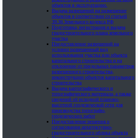
объектов в эксплуатацию.
Выдача разрешений на размещение
объектов в соответствии со статьей
39.36 Земельного кодекса РФ
Подготовка, регистрация и выдача
градостроительного плана земельного
участка
Предоставление разрешений на
условно разрешенный вид
использования участка или объекта
капитального строительства и на
отклонение от предельных параметров
разрешенного строительства,
реконструкции объектов капитального
строительства
Выдача картографического и
топографического материала, а также
сведений об исходной планово-
высотной геодезической сети для
производства топографо-
геодезических работ
Предоставление решения о
согласовании архитектурно-
градостроительного облика объекта