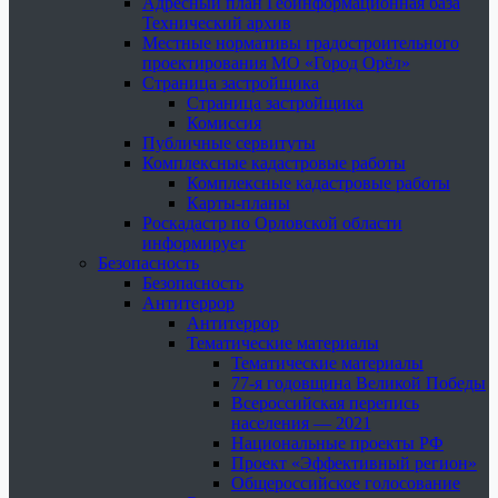
Адресный план Геоинформационная база
Технический архив
Местные нормативы градостроительного
проектирования МО «Город Орёл»
Страница застройщика
Страница застройщика
Комиссия
Публичные сервитуты
Комплексные кадастровые работы
Комплексные кадастровые работы
Карты-планы
Роскадастр по Орловской области
информирует
Безопасность
Безопасность
Антитеррор
Антитеррор
Тематические материалы
Тематические материалы
77-я годовщина Великой Победы
Всероссийская перепись
населения — 2021
Национальные проекты РФ
Проект «Эффективный регион»
Общероссийское голосование