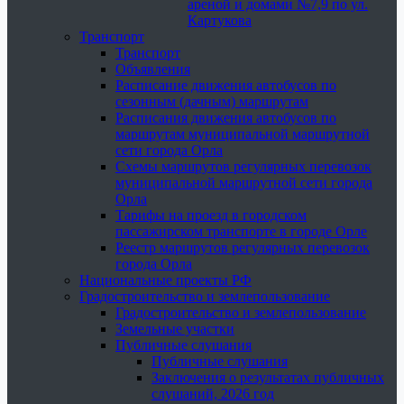
ареной и домами №7,9 по ул.
Картукова
Транспорт
Транспорт
Объявления
Расписание движения автобусов по
сезонным (дачным) маршрутам
Расписания движения автобусов по
маршрутам муниципальной маршрутной
сети города Орла
Схемы маршрутов регулярных перевозок
муниципальной маршрутной сети города
Орла
Тарифы на проезд в городском
пассажирском транспорте в городе Орле
Реестр маршрутов регулярных перевозок
города Орла
Национальные проекты РФ
Градостроительство и землепользование
Градостроительство и землепользование
Земельные участки
Публичные слушания
Публичные слушания
Заключения о результатах публичных
слушаний, 2026 год