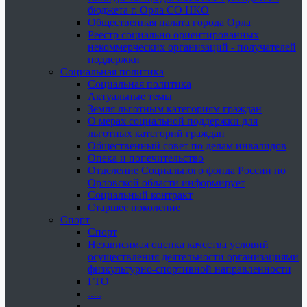
бюджета г. Орла СО НКО
Общественная палата города Орла
Реестр социально ориентированных
некоммерческих организаций - получателей
поддержки
Социальная политика
Социальная политика
Актуальные темы
Земля льготным категориям граждан
О мерах социальной поддержки для
льготных категорий граждан
Общественный совет по делам инвалидов
Опека и попечительство
Отделение Социального фонда России по
Орловской области информирует
Социальный контракт
Старшее поколение
Спорт
Спорт
Независимая оценка качества условий
осуществления деятельности организациями
физкультурно-спортивной направленности
ГТО
.....
......