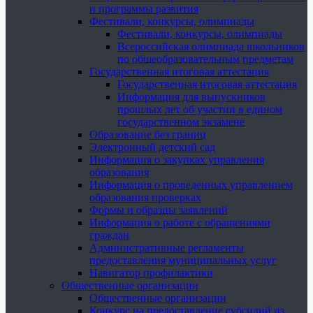
и программы развития
Фестивали, конкурсы, олимпиады
Фестивали, конкурсы, олимпиады
Всероссийская олимпиада школьников
по общеобразовательным предметам
Государственная итоговая аттестация
Государственная итоговая аттестация
Информация для выпускников
прошлых лет об участии в едином
государственном экзамене
Образование без границ
Электронный детский сад
Информация о закупках управления
образования
Информация о проведенных управлением
образования проверках
Формы и образцы заявлений
Информация о работе с обращениями
граждан
Административные регламенты
предоставления муниципальных услуг
Навигатор профилактики
Общественные организации
Общественные организации
Конкурс на предоставление субсидий из