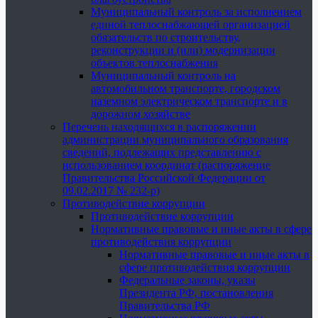
Муниципальный контроль за исполнением
единой теплоснабжающей организацией
обязательств по строительству,
реконструкции и (или) модернизации
объектов теплоснабжения
Муниципальный контроль на
автомобильном транспорте, городском
наземном электрическом транспорте и в
дорожном хозяйстве
Перечень находящихся в распоряжении
администрации муниципального образования
сведений, подлежащих представлению с
использованием координат (распоряжение
Правительства Российской Федерации от
09.02.2017 № 232-р)
Противодействие коррупции
Противодействие коррупции
Нормативные правовые и иные акты в сфере
противодействия коррупции
Нормативные правовые и иные акты в
сфере противодействия коррупции
Федеральные законы, указы
Президента РФ, постановления
Правительства РФ