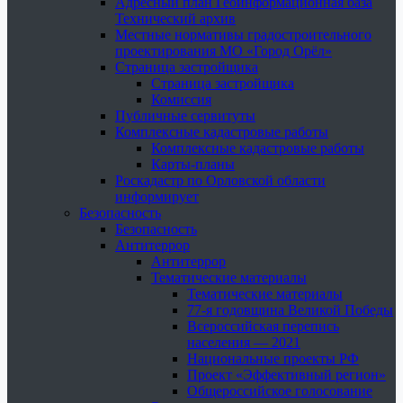
Адресный план Геоинформационная база
Технический архив
Местные нормативы градостроительного
проектирования МО «Город Орёл»
Страница застройщика
Страница застройщика
Комиссия
Публичные сервитуты
Комплексные кадастровые работы
Комплексные кадастровые работы
Карты-планы
Роскадастр по Орловской области
информирует
Безопасность
Безопасность
Антитеррор
Антитеррор
Тематические материалы
Тематические материалы
77-я годовщина Великой Победы
Всероссийская перепись
населения — 2021
Национальные проекты РФ
Проект «Эффективный регион»
Общероссийское голосование