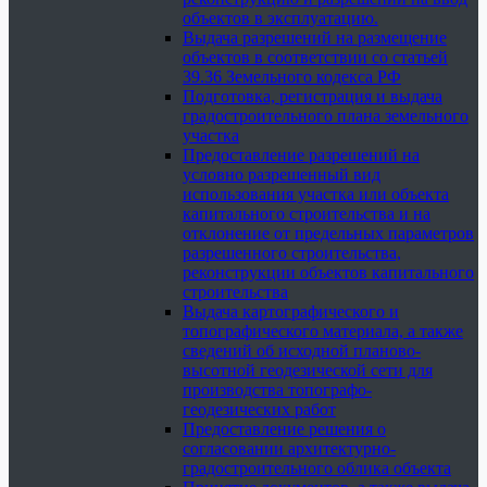
объектов в эксплуатацию.
Выдача разрешений на размещение
объектов в соответствии со статьей
39.36 Земельного кодекса РФ
Подготовка, регистрация и выдача
градостроительного плана земельного
участка
Предоставление разрешений на
условно разрешенный вид
использования участка или объекта
капитального строительства и на
отклонение от предельных параметров
разрешенного строительства,
реконструкции объектов капитального
строительства
Выдача картографического и
топографического материала, а также
сведений об исходной планово-
высотной геодезической сети для
производства топографо-
геодезических работ
Предоставление решения о
согласовании архитектурно-
градостроительного облика объекта