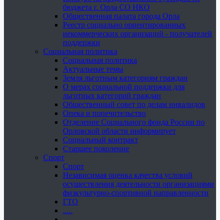
бюджета г. Орла СО НКО
Общественная палата города Орла
Реестр социально ориентированных
некоммерческих организаций - получателей
поддержки
Социальная политика
Социальная политика
Актуальные темы
Земля льготным категориям граждан
О мерах социальной поддержки для
льготных категорий граждан
Общественный совет по делам инвалидов
Опека и попечительство
Отделение Социального фонда России по
Орловской области информирует
Социальный контракт
Старшее поколение
Спорт
Спорт
Независимая оценка качества условий
осуществления деятельности организациями
физкультурно-спортивной направленности
ГТО
.....
......