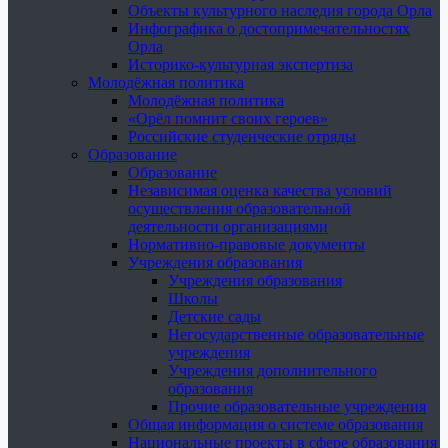
Объекты культурного наследия города Орла
Инфографика о достопримечательностях
Орла
Историко-культурная экспертиза
Молодёжная политика
Молодёжная политика
«Орёл помнит своих героев»
Российские студенческие отряды
Образование
Образование
Независимая оценка качества условий
осуществления образовательной
деятельности организациями
Нормативно-правовые документы
Учреждения образования
Учреждения образования
Школы
Детские сады
Негосударственные образовательные
учреждения
Учреждения дополнительного
образования
Прочие образовательные учреждения
Общая информация о системе образования
Национальные проекты в сфере образования