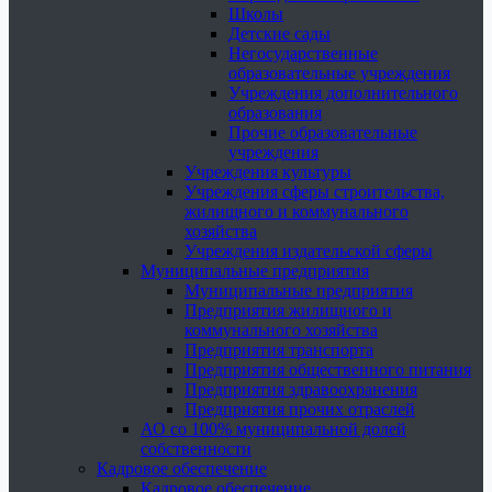
Школы
Детские сады
Негосударственные
образовательные учреждения
Учреждения дополнительного
образования
Прочие образовательные
учреждения
Учреждения культуры
Учреждения сферы строительства,
жилищного и коммунального
хозяйства
Учреждения издательской сферы
Муниципальные предприятия
Муниципальные предприятия
Предприятия жилищного и
коммунального хозяйства
Предприятия транспорта
Предприятия общественного питания
Предприятия здравоохранения
Предприятия прочих отраслей
АО со 100% муниципальной долей
собственности
Кадровое обеспечение
Кадровое обеспечение