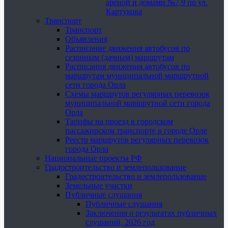
ареной и домами №7,9 по ул.
Картукова
Транспорт
Транспорт
Объявления
Расписание движения автобусов по
сезонным (дачным) маршрутам
Расписания движения автобусов по
маршрутам муниципальной маршрутной
сети города Орла
Схемы маршрутов регулярных перевозок
муниципальной маршрутной сети города
Орла
Тарифы на проезд в городском
пассажирском транспорте в городе Орле
Реестр маршрутов регулярных перевозок
города Орла
Национальные проекты РФ
Градостроительство и землепользование
Градостроительство и землепользование
Земельные участки
Публичные слушания
Публичные слушания
Заключения о результатах публичных
слушаний, 2026 год