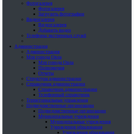
Фотогалерея
Фотогалерея
Загрузить фотографии
Видеогалерея
Видеогалерея
Добавить видео
Телефоны экстренных служб
Администрация
Администрация
Мэр города Орла
Мэр города Орла
Полномочия
Отчеты
Структура администрации
Справочник администрации
Справочник администрации
Телефонный справочник
Территориальные управления
Подведомственные организации
Подведомственные организации
Муниципальные учреждения
Муниципальные учреждения
Учреждения образования
Учреждения образования