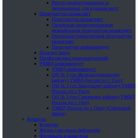
Реестр необорудованных и
запрещенных для купания мест
Прокуратура разъясняет
Прокуратура разъясняет
Орловская природоохранная
межрайонная прокуратура разъясняет
Орловская транспортная прокуратура
разъясняет
Прокуратура информирует
Полезно знать
Профилактика правонарушений
УМВД информирует
УМВД информирует
ОП № 1 (по Железнодорожному
району) УМВД России по г. Орлу
ОП № 2 (по Заводскому району) УМВД
России по г. Орлу
ОП № 3 (по Северному району) УМВД
России по г. Орлу
УМВД России по г. Орлу (Советский
район)
Культура
Культура
Жизнь городских библиотек
Фестивали и конкурсы