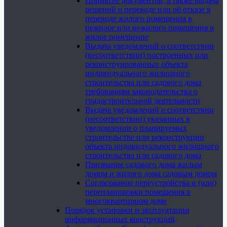
Принятие документов, а также выдача
решений о переводе или об отказе в
переводе жилого помещения в
нежилое или нежилого помещения в
жилое помещение
Выдача уведомлений о соответствии
(несоответствии) построенных или
реконструированных объекта
индивидуального жилищного
строительства или садового дома
требованиям законодательства о
градостроительной деятельности
Выдача уведомлений о соответствии
(несоответствии) указанных в
уведомлении о планируемых
строительстве или реконструкции
объекта индивидуального жилищного
строительства или садового дома
Признание садового дома жилым
домом и жилого дома садовым домом
Согласование переустройства и (или)
перепланировки помещения в
многоквартирном доме
Порядок установки и эксплуатации
информационных конструкций