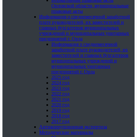
Нормативные правовые акты
Орловской области, муниципальные
правовые акты
Информация о среднемесячной заработной
плате руководителей, их заместителей и
главных бухгалтеров муниципальных
учреждений и муниципальных унитарных
предприятий г. Орла
Информация о среднемесячной
заработной плате руководителей, их
заместителей и главных бухгалтеров
муниципальных учреждений и
муниципальных унитарных
предприятий г. Орла
2025 год
2024 год
2023 год
2022 год
2021 год
2020 год
2019 год
2018 год
2017 год
Антикоррупционная экспертиза
Методические материалы