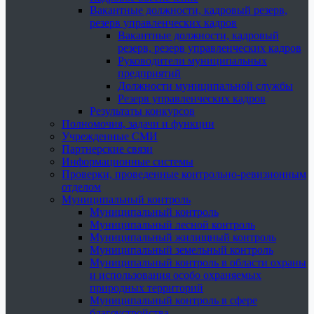
Вакантные должности, кадровый резерв,
резерв управленческих кадров
Вакантные должности, кадровый
резерв, резерв управленческих кадров
Руководители муниципальных
предприятий
Должности муниципальной службы
Резерв управленческих кадров
Результаты конкурсов
Полномочия, задачи и функции
Учрежденные СМИ
Партнерские связи
Информационные системы
Проверки, проведенные контрольно-ревизионным
отделом
Муниципальный контроль
Муниципальный контроль
Муниципальный лесной контроль
Муниципальный жилищный контроль
Муниципальный земельный контроль
Муниципальный контроль в области охраны
и использования особо охраняемых
природных территорий
Муниципальный контроль в сфере
благоустройства