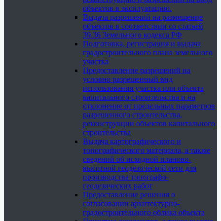
объектов в эксплуатацию.
Выдача разрешений на размещение
объектов в соответствии со статьей
39.36 Земельного кодекса РФ
Подготовка, регистрация и выдача
градостроительного плана земельного
участка
Предоставление разрешений на
условно разрешенный вид
использования участка или объекта
капитального строительства и на
отклонение от предельных параметров
разрешенного строительства,
реконструкции объектов капитального
строительства
Выдача картографического и
топографического материала, а также
сведений об исходной планово-
высотной геодезической сети для
производства топографо-
геодезических работ
Предоставление решения о
согласовании архитектурно-
градостроительного облика объекта