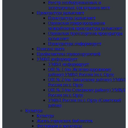
Реестр необорудованных и
запрещенных для купания мест
Прокуратура разъясняет
Прокуратура разъясняет
Орловская природоохранная
межрайонная прокуратура разъясняет
Орловская транспортная прокуратура
разъясняет
Прокуратура информирует
Полезно знать
Профилактика правонарушений
УМВД информирует
УМВД информирует
ОП № 1 (по Железнодорожному
району) УМВД России по г. Орлу
ОП № 2 (по Заводскому району) УМВД
России по г. Орлу
ОП № 3 (по Северному району) УМВД
России по г. Орлу
УМВД России по г. Орлу (Советский
район)
Культура
Культура
Жизнь городских библиотек
Фестивали и конкурсы