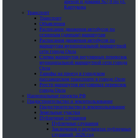
ареной и домами №7,9 по ул.
Картукова
Транспорт
Транспорт
Объявления
Расписание движения автобусов по
сезонным (дачным) маршрутам
Расписания движения автобусов по
маршрутам муниципальной маршрутной
сети города Орла
Схемы маршрутов регулярных перевозок
муниципальной маршрутной сети города
Орла
Тарифы на проезд в городском
пассажирском транспорте в городе Орле
Реестр маршрутов регулярных перевозок
города Орла
Национальные проекты РФ
Градостроительство и землепользование
Градостроительство и землепользование
Земельные участки
Публичные слушания
Публичные слушания
Заключения о результатах публичных
слушаний, 2026 год