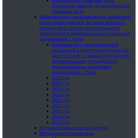
Нормативные правовые акты
Орловской области, муниципальные
правовые акты
Информация о среднемесячной заработной
плате руководителей, их заместителей и
главных бухгалтеров муниципальных
учреждений и муниципальных унитарных
предприятий г. Орла
Информация о среднемесячной
заработной плате руководителей, их
заместителей и главных бухгалтеров
муниципальных учреждений и
муниципальных унитарных
предприятий г. Орла
2025 год
2024 год
2023 год
2022 год
2021 год
2020 год
2019 год
2018 год
2017 год
Антикоррупционная экспертиза
Методические материалы