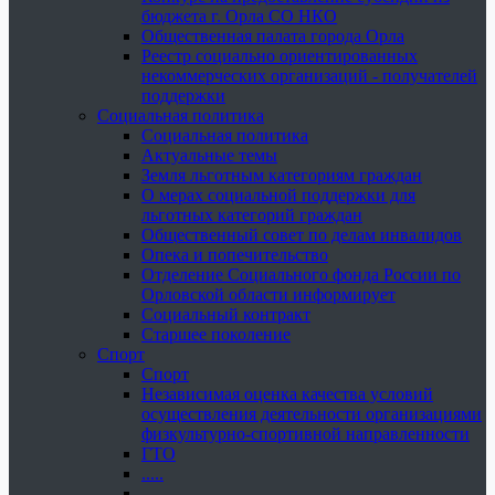
бюджета г. Орла СО НКО
Общественная палата города Орла
Реестр социально ориентированных
некоммерческих организаций - получателей
поддержки
Социальная политика
Социальная политика
Актуальные темы
Земля льготным категориям граждан
О мерах социальной поддержки для
льготных категорий граждан
Общественный совет по делам инвалидов
Опека и попечительство
Отделение Социального фонда России по
Орловской области информирует
Социальный контракт
Старшее поколение
Спорт
Спорт
Независимая оценка качества условий
осуществления деятельности организациями
физкультурно-спортивной направленности
ГТО
.....
......