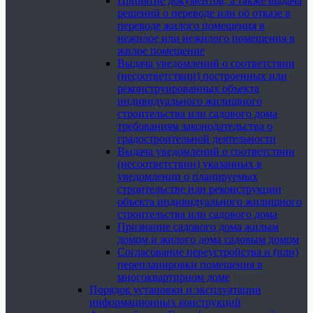
Принятие документов, а также выдача
решений о переводе или об отказе в
переводе жилого помещения в
нежилое или нежилого помещения в
жилое помещение
Выдача уведомлений о соответствии
(несоответствии) построенных или
реконструированных объекта
индивидуального жилищного
строительства или садового дома
требованиям законодательства о
градостроительной деятельности
Выдача уведомлений о соответствии
(несоответствии) указанных в
уведомлении о планируемых
строительстве или реконструкции
объекта индивидуального жилищного
строительства или садового дома
Признание садового дома жилым
домом и жилого дома садовым домом
Согласование переустройства и (или)
перепланировки помещения в
многоквартирном доме
Порядок установки и эксплуатации
информационных конструкций