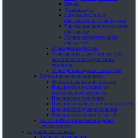
Школы
Детские сады
Негосударственные
образовательные учреждения
Учреждения дополнительного
образования
Прочие образовательные
учреждения
Учреждения культуры
Учреждения сферы строительства,
жилищного и коммунального
хозяйства
Учреждения издательской сферы
Муниципальные предприятия
Муниципальные предприятия
Предприятия жилищного и
коммунального хозяйства
Предприятия транспорта
Предприятия общественного питания
Предприятия здравоохранения
Предприятия прочих отраслей
АО со 100% муниципальной долей
собственности
Кадровое обеспечение
Кадровое обеспечение