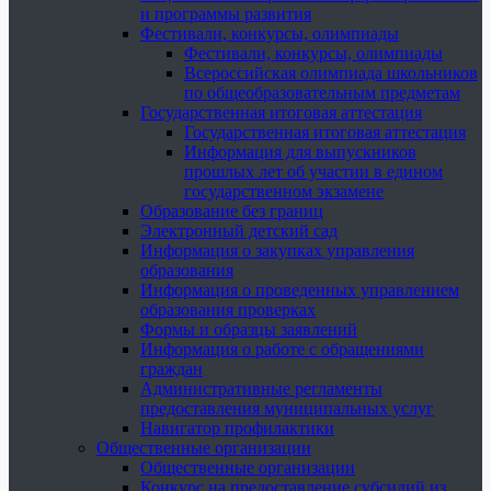
и программы развития
Фестивали, конкурсы, олимпиады
Фестивали, конкурсы, олимпиады
Всероссийская олимпиада школьников
по общеобразовательным предметам
Государственная итоговая аттестация
Государственная итоговая аттестация
Информация для выпускников
прошлых лет об участии в едином
государственном экзамене
Образование без границ
Электронный детский сад
Информация о закупках управления
образования
Информация о проведенных управлением
образования проверках
Формы и образцы заявлений
Информация о работе с обращениями
граждан
Административные регламенты
предоставления муниципальных услуг
Навигатор профилактики
Общественные организации
Общественные организации
Конкурс на предоставление субсидий из