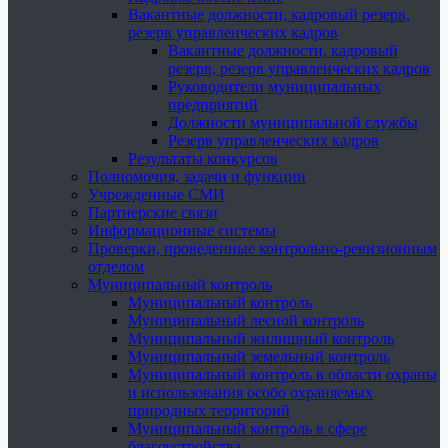
Вакантные должности, кадровый резерв,
резерв управленческих кадров
Вакантные должности, кадровый
резерв, резерв управленческих кадров
Руководители муниципальных
предприятий
Должности муниципальной службы
Резерв управленческих кадров
Результаты конкурсов
Полномочия, задачи и функции
Учрежденные СМИ
Партнерские связи
Информационные системы
Проверки, проведенные контрольно-ревизионным
отделом
Муниципальный контроль
Муниципальный контроль
Муниципальный лесной контроль
Муниципальный жилищный контроль
Муниципальный земельный контроль
Муниципальный контроль в области охраны
и использования особо охраняемых
природных территорий
Муниципальный контроль в сфере
благоустройства