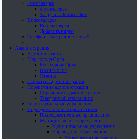
Фотогалерея
Фотогалерея
Загрузить фотографии
Видеогалерея
Видеогалерея
Добавить видео
Телефоны экстренных служб
Администрация
Администрация
Мэр города Орла
Мэр города Орла
Полномочия
Отчеты
Структура администрации
Справочник администрации
Справочник администрации
Телефонный справочник
Территориальные управления
Подведомственные организации
Подведомственные организации
Муниципальные учреждения
Муниципальные учреждения
Учреждения образования
Учреждения образования