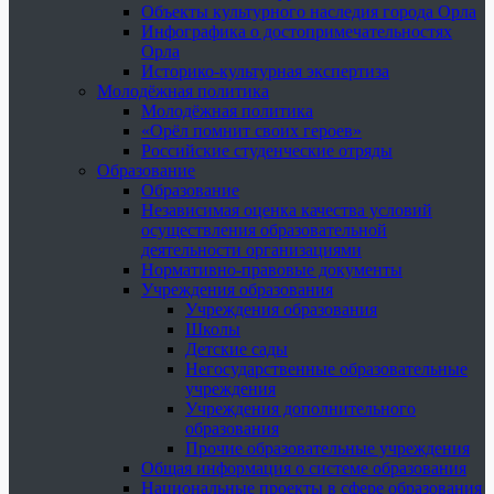
Объекты культурного наследия города Орла
Инфографика о достопримечательностях
Орла
Историко-культурная экспертиза
Молодёжная политика
Молодёжная политика
«Орёл помнит своих героев»
Российские студенческие отряды
Образование
Образование
Независимая оценка качества условий
осуществления образовательной
деятельности организациями
Нормативно-правовые документы
Учреждения образования
Учреждения образования
Школы
Детские сады
Негосударственные образовательные
учреждения
Учреждения дополнительного
образования
Прочие образовательные учреждения
Общая информация о системе образования
Национальные проекты в сфере образования