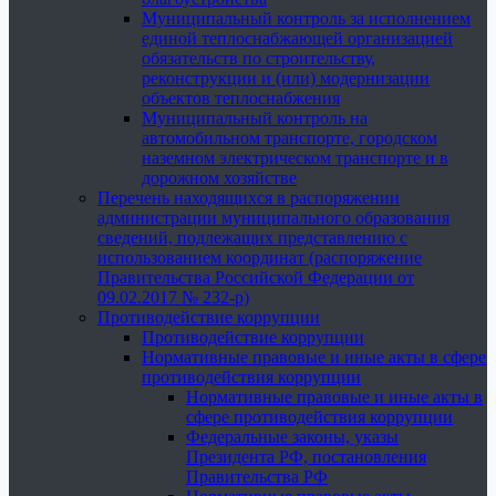
Муниципальный контроль за исполнением
единой теплоснабжающей организацией
обязательств по строительству,
реконструкции и (или) модернизации
объектов теплоснабжения
Муниципальный контроль на
автомобильном транспорте, городском
наземном электрическом транспорте и в
дорожном хозяйстве
Перечень находящихся в распоряжении
администрации муниципального образования
сведений, подлежащих представлению с
использованием координат (распоряжение
Правительства Российской Федерации от
09.02.2017 № 232-р)
Противодействие коррупции
Противодействие коррупции
Нормативные правовые и иные акты в сфере
противодействия коррупции
Нормативные правовые и иные акты в
сфере противодействия коррупции
Федеральные законы, указы
Президента РФ, постановления
Правительства РФ