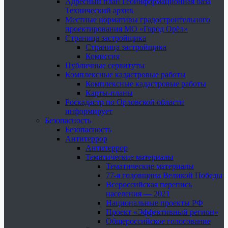
Адресный план Геоинформационная база
Технический архив
Местные нормативы градостроительного
проектирования МО «Город Орёл»
Страница застройщика
Страница застройщика
Комиссия
Публичные сервитуты
Комплексные кадастровые работы
Комплексные кадастровые работы
Карты-планы
Роскадастр по Орловской области
информирует
Безопасность
Безопасность
Антитеррор
Антитеррор
Тематические материалы
Тематические материалы
77-я годовщина Великой Победы
Всероссийская перепись
населения — 2021
Национальные проекты РФ
Проект «Эффективный регион»
Общероссийское голосование