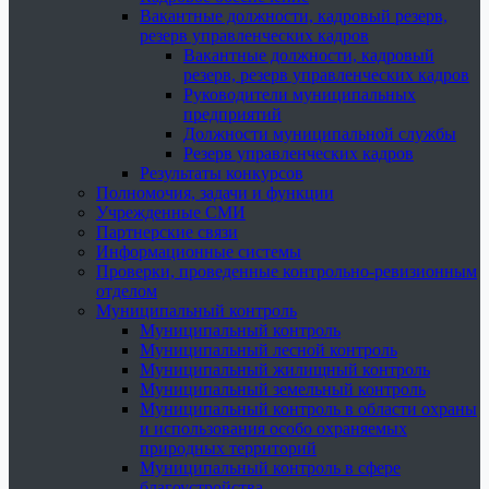
Вакантные должности, кадровый резерв,
резерв управленческих кадров
Вакантные должности, кадровый
резерв, резерв управленческих кадров
Руководители муниципальных
предприятий
Должности муниципальной службы
Резерв управленческих кадров
Результаты конкурсов
Полномочия, задачи и функции
Учрежденные СМИ
Партнерские связи
Информационные системы
Проверки, проведенные контрольно-ревизионным
отделом
Муниципальный контроль
Муниципальный контроль
Муниципальный лесной контроль
Муниципальный жилищный контроль
Муниципальный земельный контроль
Муниципальный контроль в области охраны
и использования особо охраняемых
природных территорий
Муниципальный контроль в сфере
благоустройства