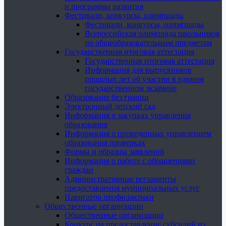
и программы развития
Фестивали, конкурсы, олимпиады
Фестивали, конкурсы, олимпиады
Всероссийская олимпиада школьников
по общеобразовательным предметам
Государственная итоговая аттестация
Государственная итоговая аттестация
Информация для выпускников
прошлых лет об участии в едином
государственном экзамене
Образование без границ
Электронный детский сад
Информация о закупках управления
образования
Информация о проведенных управлением
образования проверках
Формы и образцы заявлений
Информация о работе с обращениями
граждан
Административные регламенты
предоставления муниципальных услуг
Навигатор профилактики
Общественные организации
Общественные организации
Конкурс на предоставление субсидий из