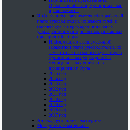
Нормативные правовые акты
Орловской области, муниципальные
правовые акты
Информация о среднемесячной заработной
плате руководителей, их заместителей и
главных бухгалтеров муниципальных
учреждений и муниципальных унитарных
предприятий г. Орла
Информация о среднемесячной
заработной плате руководителей, их
заместителей и главных бухгалтеров
муниципальных учреждений и
муниципальных унитарных
предприятий г. Орла
2025 год
2024 год
2023 год
2022 год
2021 год
2020 год
2019 год
2018 год
2017 год
Антикоррупционная экспертиза
Методические материалы