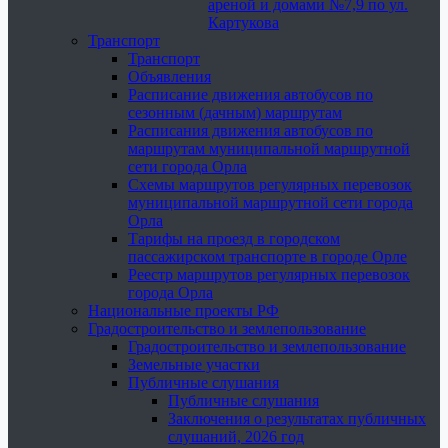
ареной и домами №7,9 по ул.
Картукова
Транспорт
Транспорт
Объявления
Расписание движения автобусов по
сезонным (дачным) маршрутам
Расписания движения автобусов по
маршрутам муниципальной маршрутной
сети города Орла
Схемы маршрутов регулярных перевозок
муниципальной маршрутной сети города
Орла
Тарифы на проезд в городском
пассажирском транспорте в городе Орле
Реестр маршрутов регулярных перевозок
города Орла
Национальные проекты РФ
Градостроительство и землепользование
Градостроительство и землепользование
Земельные участки
Публичные слушания
Публичные слушания
Заключения о результатах публичных
слушаний, 2026 год