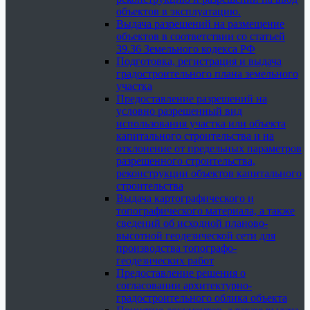
объектов в эксплуатацию.
Выдача разрешений на размещение
объектов в соответствии со статьей
39.36 Земельного кодекса РФ
Подготовка, регистрация и выдача
градостроительного плана земельного
участка
Предоставление разрешений на
условно разрешенный вид
использования участка или объекта
капитального строительства и на
отклонение от предельных параметров
разрешенного строительства,
реконструкции объектов капитального
строительства
Выдача картографического и
топографического материала, а также
сведений об исходной планово-
высотной геодезической сети для
производства топографо-
геодезических работ
Предоставление решения о
согласовании архитектурно-
градостроительного облика объекта