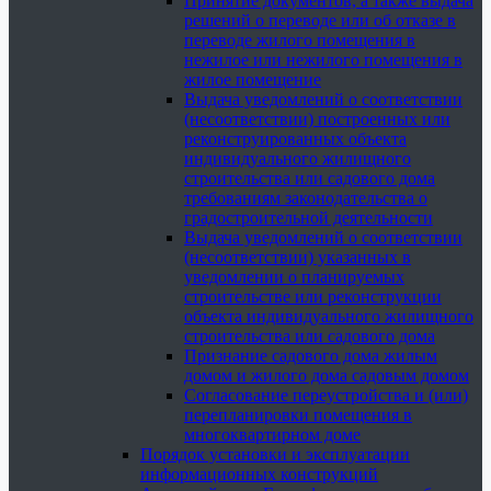
Принятие документов, а также выдача
решений о переводе или об отказе в
переводе жилого помещения в
нежилое или нежилого помещения в
жилое помещение
Выдача уведомлений о соответствии
(несоответствии) построенных или
реконструированных объекта
индивидуального жилищного
строительства или садового дома
требованиям законодательства о
градостроительной деятельности
Выдача уведомлений о соответствии
(несоответствии) указанных в
уведомлении о планируемых
строительстве или реконструкции
объекта индивидуального жилищного
строительства или садового дома
Признание садового дома жилым
домом и жилого дома садовым домом
Согласование переустройства и (или)
перепланировки помещения в
многоквартирном доме
Порядок установки и эксплуатации
информационных конструкций