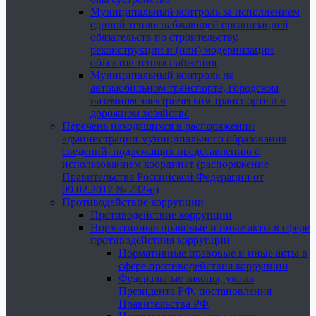
Муниципальный контроль за исполнением
единой теплоснабжающей организацией
обязательств по строительству,
реконструкции и (или) модернизации
объектов теплоснабжения
Муниципальный контроль на
автомобильном транспорте, городском
наземном электрическом транспорте и в
дорожном хозяйстве
Перечень находящихся в распоряжении
администрации муниципального образования
сведений, подлежащих представлению с
использованием координат (распоряжение
Правительства Российской Федерации от
09.02.2017 № 232-р)
Противодействие коррупции
Противодействие коррупции
Нормативные правовые и иные акты в сфере
противодействия коррупции
Нормативные правовые и иные акты в
сфере противодействия коррупции
Федеральные законы, указы
Президента РФ, постановления
Правительства РФ