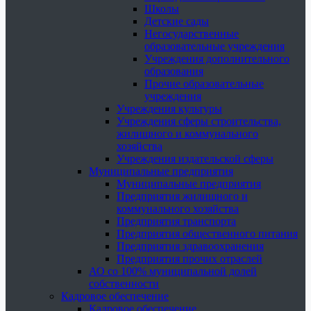
Школы
Детские сады
Негосударственные
образовательные учреждения
Учреждения дополнительного
образования
Прочие образовательные
учреждения
Учреждения культуры
Учреждения сферы строительства,
жилищного и коммунального
хозяйства
Учреждения издательской сферы
Муниципальные предприятия
Муниципальные предприятия
Предприятия жилищного и
коммунального хозяйства
Предприятия транспорта
Предприятия общественного питания
Предприятия здравоохранения
Предприятия прочих отраслей
АО со 100% муниципальной долей
собственности
Кадровое обеспечение
Кадровое обеспечение