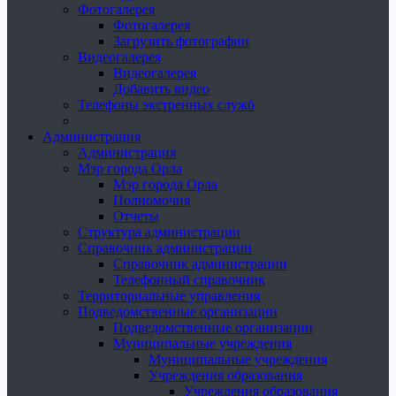
Фотогалерея
Фотогалерея
Загрузить фотографии
Видеогалерея
Видеогалерея
Добавить видео
Телефоны экстренных служб
Администрация
Администрация
Мэр города Орла
Мэр города Орла
Полномочия
Отчеты
Структура администрации
Справочник администрации
Справочник администрации
Телефонный справочник
Территориальные управления
Подведомственные организации
Подведомственные организации
Муниципальные учреждения
Муниципальные учреждения
Учреждения образования
Учреждения образования