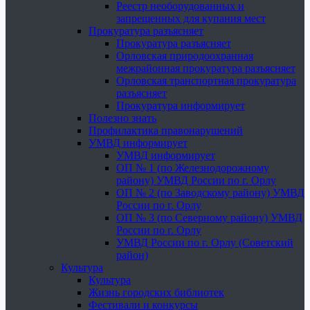
Реестр необорудованных и
запрещенных для купания мест
Прокуратура разъясняет
Прокуратура разъясняет
Орловская природоохранная
межрайонная прокуратура разъясняет
Орловская транспортная прокуратура
разъясняет
Прокуратура информирует
Полезно знать
Профилактика правонарушений
УМВД информирует
УМВД информирует
ОП № 1 (по Железнодорожному
району) УМВД России по г. Орлу
ОП № 2 (по Заводскому району) УМВД
России по г. Орлу
ОП № 3 (по Северному району) УМВД
России по г. Орлу
УМВД России по г. Орлу (Советский
район)
Культура
Культура
Жизнь городских библиотек
Фестивали и конкурсы