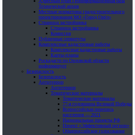
Адресный план Геоинформационная база
Технический архив
Местные нормативы градостроительного
проектирования МО «Город Орёл»
Страница застройщика
Страница застройщика
Комиссия
Публичные сервитуты
Комплексные кадастровые работы
Комплексные кадастровые работы
Карты-планы
Роскадастр по Орловской области
информирует
Безопасность
Безопасность
Антитеррор
Антитеррор
Тематические материалы
Тематические материалы
77-я годовщина Великой Победы
Всероссийская перепись
населения — 2021
Национальные проекты РФ
Проект «Эффективный регион»
Общероссийское голосование