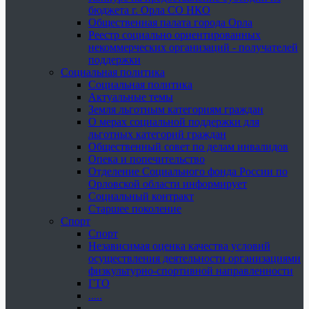
бюджета г. Орла СО НКО
Общественная палата города Орла
Реестр социально ориентированных
некоммерческих организаций - получателей
поддержки
Социальная политика
Социальная политика
Актуальные темы
Земля льготным категориям граждан
О мерах социальной поддержки для
льготных категорий граждан
Общественный совет по делам инвалидов
Опека и попечительство
Отделение Социального фонда России по
Орловской области информирует
Социальный контракт
Старшее поколение
Спорт
Спорт
Независимая оценка качества условий
осуществления деятельности организациями
физкультурно-спортивной направленности
ГТО
.....
......