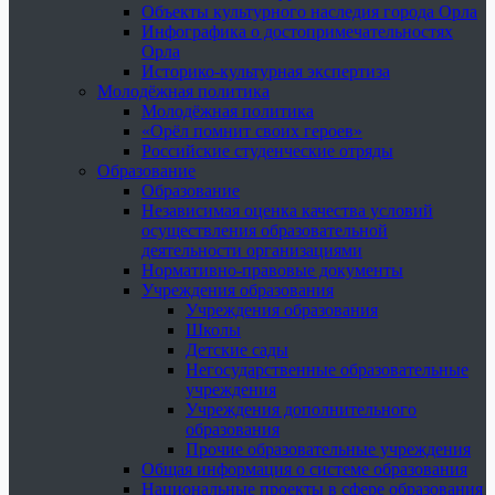
Объекты культурного наследия города Орла
Инфографика о достопримечательностях
Орла
Историко-культурная экспертиза
Молодёжная политика
Молодёжная политика
«Орёл помнит своих героев»
Российские студенческие отряды
Образование
Образование
Независимая оценка качества условий
осуществления образовательной
деятельности организациями
Нормативно-правовые документы
Учреждения образования
Учреждения образования
Школы
Детские сады
Негосударственные образовательные
учреждения
Учреждения дополнительного
образования
Прочие образовательные учреждения
Общая информация о системе образования
Национальные проекты в сфере образования