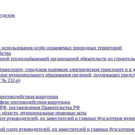
отделом
 использования особо охраняемых природных территорий
йства
ой теплоснабжающей организацией обязательств по строительс
ранспорте, городском наземном электрическом транспорте и в 
ции муниципального образования сведений, подлежащих предст
 № 232-р)
противодействия коррупции
фере противодействия коррупции
 РФ, постановления Правительства РФ
 области, муниципальные правовые акты
ате руководителей, их заместителей и главных бухгалтеров м
ой плате руководителей, их заместителей и главных бухгалте