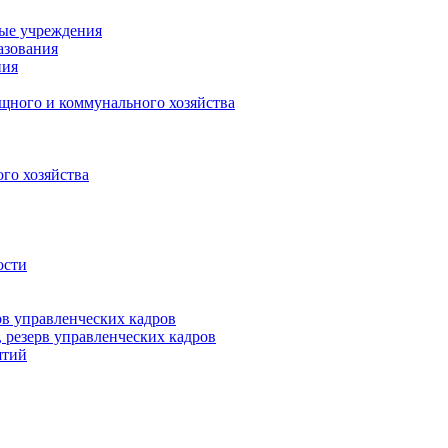
ные учреждения
азования
ния
щного и коммунального хозяйства
го хозяйства
ости
рв управленческих кадров
 резерв управленческих кадров
ятий