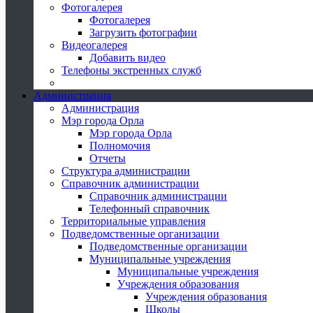
Фотогалерея
Фотогалерея
Загрузить фотографии
Видеогалерея
Добавить видео
Телефоны экстренных служб
Администрация
Администрация
Мэр города Орла
Мэр города Орла
Полномочия
Отчеты
Структура администрации
Справочник администрации
Справочник администрации
Телефонный справочник
Территориальные управления
Подведомственные организации
Подведомственные организации
Муниципальные учреждения
Муниципальные учреждения
Учреждения образования
Учреждения образования
Школы