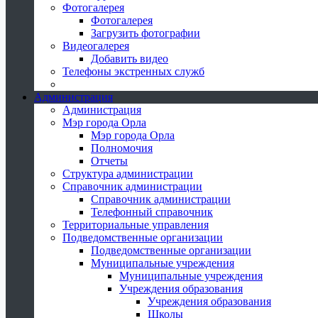
Фотогалерея
Фотогалерея
Загрузить фотографии
Видеогалерея
Добавить видео
Телефоны экстренных служб
Администрация
Администрация
Мэр города Орла
Мэр города Орла
Полномочия
Отчеты
Структура администрации
Справочник администрации
Справочник администрации
Телефонный справочник
Территориальные управления
Подведомственные организации
Подведомственные организации
Муниципальные учреждения
Муниципальные учреждения
Учреждения образования
Учреждения образования
Школы