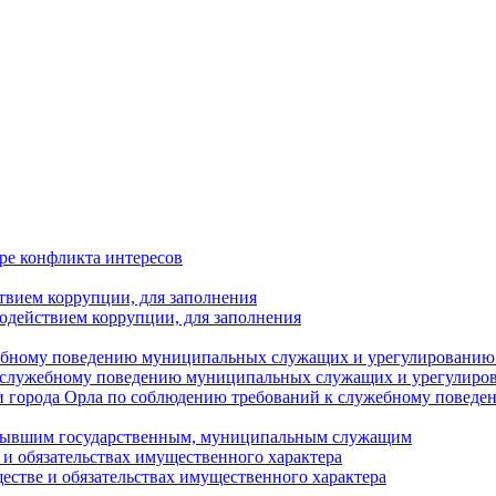
ре конфликта интересов
твием коррупции, для заполнения
одействием коррупции, для заполнения
ебному поведению муниципальных служащих и урегулированию 
 служебному поведению муниципальных служащих и урегулиро
 города Орла по соблюдению требований к служебному повед
с бывшим государственным, муниципальным служащим
е и обязательствах имущественного характера
ществе и обязательствах имущественного характера