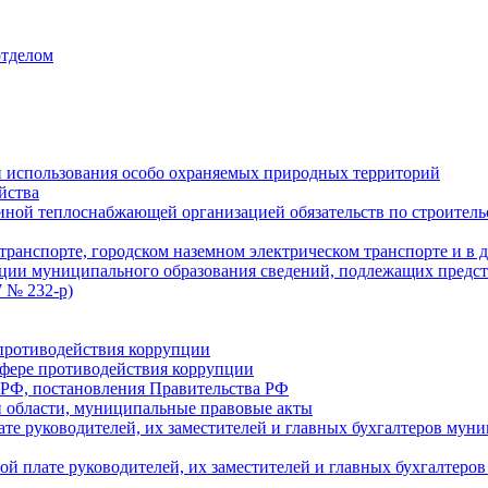
отделом
 использования особо охраняемых природных территорий
йства
ой теплоснабжающей организацией обязательств по строительс
ранспорте, городском наземном электрическом транспорте и в 
ции муниципального образования сведений, подлежащих предст
 № 232-р)
противодействия коррупции
фере противодействия коррупции
 РФ, постановления Правительства РФ
 области, муниципальные правовые акты
ате руководителей, их заместителей и главных бухгалтеров м
ой плате руководителей, их заместителей и главных бухгалте