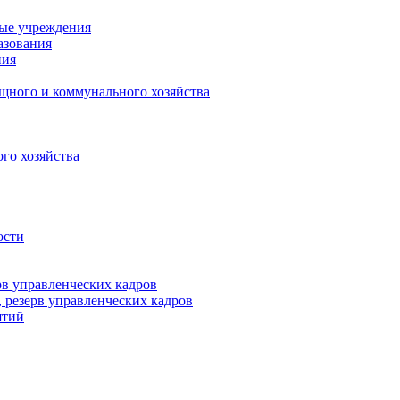
ные учреждения
азования
ния
щного и коммунального хозяйства
го хозяйства
ости
рв управленческих кадров
 резерв управленческих кадров
ятий