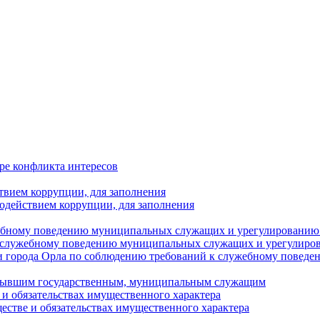
ре конфликта интересов
твием коррупции, для заполнения
одействием коррупции, для заполнения
ебному поведению муниципальных служащих и урегулированию 
 служебному поведению муниципальных служащих и урегулиро
 города Орла по соблюдению требований к служебному повед
с бывшим государственным, муниципальным служащим
е и обязательствах имущественного характера
ществе и обязательствах имущественного характера