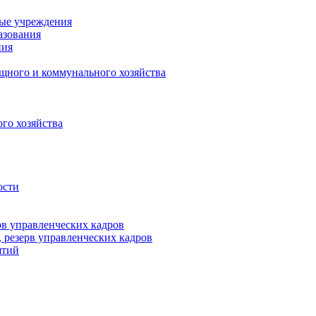
ные учреждения
азования
ния
щного и коммунального хозяйства
го хозяйства
ости
рв управленческих кадров
 резерв управленческих кадров
ятий