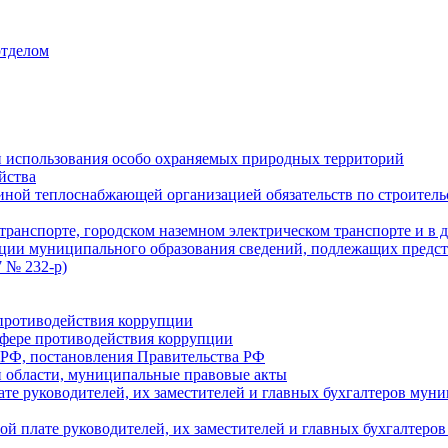
отделом
 использования особо охраняемых природных территорий
йства
ой теплоснабжающей организацией обязательств по строительс
ранспорте, городском наземном электрическом транспорте и в 
ции муниципального образования сведений, подлежащих предст
 № 232-р)
противодействия коррупции
фере противодействия коррупции
 РФ, постановления Правительства РФ
 области, муниципальные правовые акты
ате руководителей, их заместителей и главных бухгалтеров м
ой плате руководителей, их заместителей и главных бухгалте