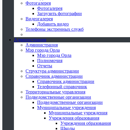
Фотогалерея
Фотогалерея
Загрузить фотографии
Видеогалерея
Добавить видео
Телефоны экстренных служб
Администрация
Администрация
Мэр города Орла
Мэр города Орла
Полномочия
Отчеты
Структура администрации
Справочник администрации
Справочник администрации
Телефонный справочник
Территориальные управления
Подведомственные организации
Подведомственные организации
Муниципальные учреждения
Муниципальные учреждения
Учреждения образования
Учреждения образования
Школы