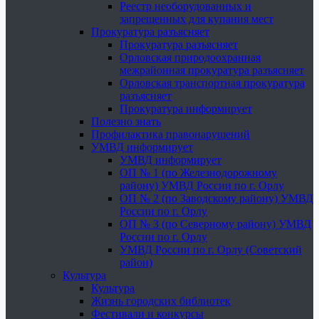
Реестр необорудованных и
запрещенных для купания мест
Прокуратура разъясняет
Прокуратура разъясняет
Орловская природоохранная
межрайонная прокуратура разъясняет
Орловская транспортная прокуратура
разъясняет
Прокуратура информирует
Полезно знать
Профилактика правонарушений
УМВД информирует
УМВД информирует
ОП № 1 (по Железнодорожному
району) УМВД России по г. Орлу
ОП № 2 (по Заводскому району) УМВД
России по г. Орлу
ОП № 3 (по Северному району) УМВД
России по г. Орлу
УМВД России по г. Орлу (Советский
район)
Культура
Культура
Жизнь городских библиотек
Фестивали и конкурсы