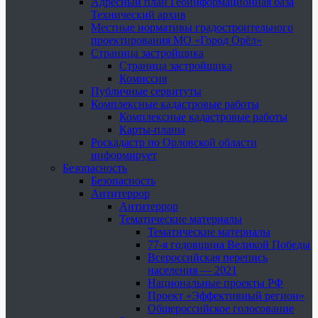
Адресный план Геоинформационная база
Технический архив
Местные нормативы градостроительного
проектирования МО «Город Орёл»
Страница застройщика
Страница застройщика
Комиссия
Публичные сервитуты
Комплексные кадастровые работы
Комплексные кадастровые работы
Карты-планы
Роскадастр по Орловской области
информирует
Безопасность
Безопасность
Антитеррор
Антитеррор
Тематические материалы
Тематические материалы
77-я годовщина Великой Победы
Всероссийская перепись
населения — 2021
Национальные проекты РФ
Проект «Эффективный регион»
Общероссийское голосование