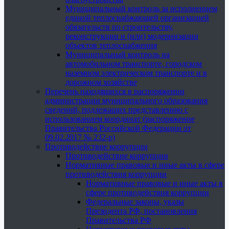
Муниципальный контроль за исполнением
единой теплоснабжающей организацией
обязательств по строительству,
реконструкции и (или) модернизации
объектов теплоснабжения
Муниципальный контроль на
автомобильном транспорте, городском
наземном электрическом транспорте и в
дорожном хозяйстве
Перечень находящихся в распоряжении
администрации муниципального образования
сведений, подлежащих представлению с
использованием координат (распоряжение
Правительства Российской Федерации от
09.02.2017 № 232-р)
Противодействие коррупции
Противодействие коррупции
Нормативные правовые и иные акты в сфере
противодействия коррупции
Нормативные правовые и иные акты в
сфере противодействия коррупции
Федеральные законы, указы
Президента РФ, постановления
Правительства РФ