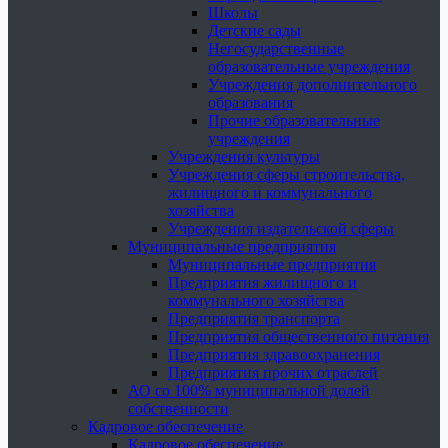
Школы
Детские сады
Негосударственные
образовательные учреждения
Учреждения дополнительного
образования
Прочие образовательные
учреждения
Учреждения культуры
Учреждения сферы строительства,
жилищного и коммунального
хозяйства
Учреждения издательской сферы
Муниципальные предприятия
Муниципальные предприятия
Предприятия жилищного и
коммунального хозяйства
Предприятия транспорта
Предприятия общественного питания
Предприятия здравоохранения
Предприятия прочих отраслей
АО со 100% муниципальной долей
собственности
Кадровое обеспечение
Кадровое обеспечение