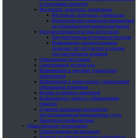
и программы развития
Фестивали, конкурсы, олимпиады
Фестивали, конкурсы, олимпиады
Всероссийская олимпиада школьников
по общеобразовательным предметам
Государственная итоговая аттестация
Государственная итоговая аттестация
Информация для выпускников
прошлых лет об участии в едином
государственном экзамене
Образование без границ
Электронный детский сад
Информация о закупках управления
образования
Информация о проведенных управлением
образования проверках
Формы и образцы заявлений
Информация о работе с обращениями
граждан
Административные регламенты
предоставления муниципальных услуг
Навигатор профилактики
Общественные организации
Общественные организации
Конкурс на предоставление субсидий из