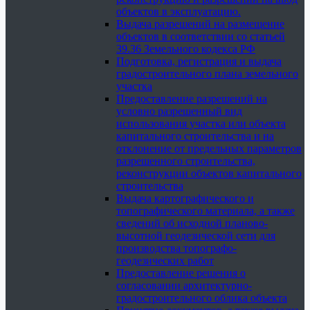
объектов в эксплуатацию.
Выдача разрешений на размещение
объектов в соответствии со статьей
39.36 Земельного кодекса РФ
Подготовка, регистрация и выдача
градостроительного плана земельного
участка
Предоставление разрешений на
условно разрешенный вид
использования участка или объекта
капитального строительства и на
отклонение от предельных параметров
разрешенного строительства,
реконструкции объектов капитального
строительства
Выдача картографического и
топографического материала, а также
сведений об исходной планово-
высотной геодезической сети для
производства топографо-
геодезических работ
Предоставление решения о
согласовании архитектурно-
градостроительного облика объекта