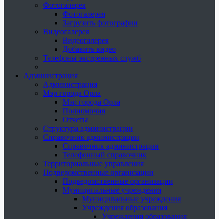
Фотогалерея
Фотогалерея
Загрузить фотографии
Видеогалерея
Видеогалерея
Добавить видео
Телефоны экстренных служб
Администрация
Администрация
Мэр города Орла
Мэр города Орла
Полномочия
Отчеты
Структура администрации
Справочник администрации
Справочник администрации
Телефонный справочник
Территориальные управления
Подведомственные организации
Подведомственные организации
Муниципальные учреждения
Муниципальные учреждения
Учреждения образования
Учреждения образования