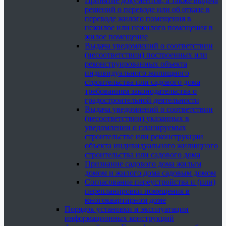
Принятие документов, а также выдача
решений о переводе или об отказе в
переводе жилого помещения в
нежилое или нежилого помещения в
жилое помещение
Выдача уведомлений о соответствии
(несоответствии) построенных или
реконструированных объекта
индивидуального жилищного
строительства или садового дома
требованиям законодательства о
градостроительной деятельности
Выдача уведомлений о соответствии
(несоответствии) указанных в
уведомлении о планируемых
строительстве или реконструкции
объекта индивидуального жилищного
строительства или садового дома
Признание садового дома жилым
домом и жилого дома садовым домом
Согласование переустройства и (или)
перепланировки помещения в
многоквартирном доме
Порядок установки и эксплуатации
информационных конструкций