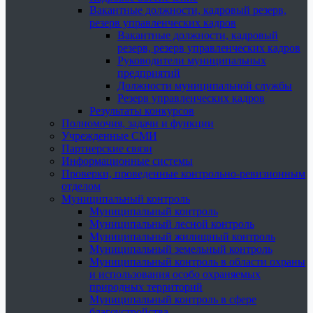
Вакантные должности, кадровый резерв,
резерв управленческих кадров
Вакантные должности, кадровый
резерв, резерв управленческих кадров
Руководители муниципальных
предприятий
Должности муниципальной службы
Резерв управленческих кадров
Результаты конкурсов
Полномочия, задачи и функции
Учрежденные СМИ
Партнерские связи
Информационные системы
Проверки, проведенные контрольно-ревизионным
отделом
Муниципальный контроль
Муниципальный контроль
Муниципальный лесной контроль
Муниципальный жилищный контроль
Муниципальный земельный контроль
Муниципальный контроль в области охраны
и использования особо охраняемых
природных территорий
Муниципальный контроль в сфере
благоустройства