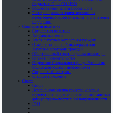
бюджета г. Орла СО НКО
Общественная палата города Орла
Реестр социально ориентированных
некоммерческих организаций - получателей
поддержки
Социальная политика
Социальная политика
Актуальные темы
Земля льготным категориям граждан
О мерах социальной поддержки для
льготных категорий граждан
Общественный совет по делам инвалидов
Опека и попечительство
Отделение Социального фонда России по
Орловской области информирует
Социальный контракт
Старшее поколение
Спорт
Спорт
Независимая оценка качества условий
осуществления деятельности организациями
физкультурно-спортивной направленности
ГТО
.....
......