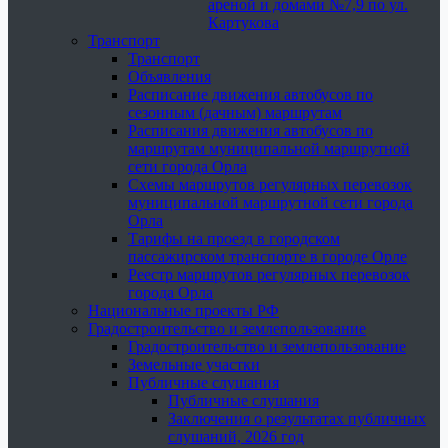
ареной и домами №7,9 по ул.
Картукова
Транспорт
Транспорт
Объявления
Расписание движения автобусов по
сезонным (дачным) маршрутам
Расписания движения автобусов по
маршрутам муниципальной маршрутной
сети города Орла
Схемы маршрутов регулярных перевозок
муниципальной маршрутной сети города
Орла
Тарифы на проезд в городском
пассажирском транспорте в городе Орле
Реестр маршрутов регулярных перевозок
города Орла
Национальные проекты РФ
Градостроительство и землепользование
Градостроительство и землепользование
Земельные участки
Публичные слушания
Публичные слушания
Заключения о результатах публичных
слушаний, 2026 год