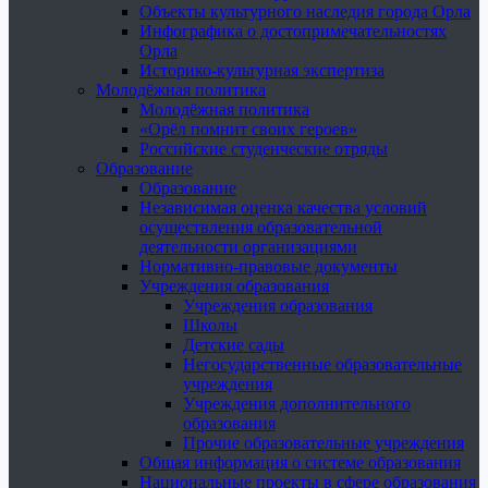
Объекты культурного наследия города Орла
Инфографика о достопримечательностях
Орла
Историко-культурная экспертиза
Молодёжная политика
Молодёжная политика
«Орёл помнит своих героев»
Российские студенческие отряды
Образование
Образование
Независимая оценка качества условий
осуществления образовательной
деятельности организациями
Нормативно-правовые документы
Учреждения образования
Учреждения образования
Школы
Детские сады
Негосударственные образовательные
учреждения
Учреждения дополнительного
образования
Прочие образовательные учреждения
Общая информация о системе образования
Национальные проекты в сфере образования