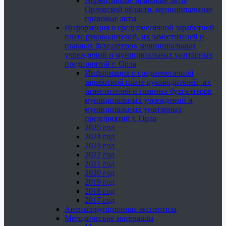
Нормативные правовые акты
Орловской области, муниципальные
правовые акты
Информация о среднемесячной заработной
плате руководителей, их заместителей и
главных бухгалтеров муниципальных
учреждений и муниципальных унитарных
предприятий г. Орла
Информация о среднемесячной
заработной плате руководителей, их
заместителей и главных бухгалтеров
муниципальных учреждений и
муниципальных унитарных
предприятий г. Орла
2025 год
2024 год
2023 год
2022 год
2021 год
2020 год
2019 год
2018 год
2017 год
Антикоррупционная экспертиза
Методические материалы