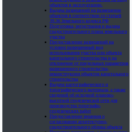
объектов в эксплуатацию.
Выдача разрешений на размещение
объектов в соответствии со статьей
39.36 Земельного кодекса РФ
Подготовка, регистрация и выдача
градостроительного плана земельного
участка
Предоставление разрешений на
условно разрешенный вид
использования участка или объекта
капитального строительства и на
отклонение от предельных параметров
разрешенного строительства,
реконструкции объектов капитального
строительства
Выдача картографического и
топографического материала, а также
сведений об исходной планово-
высотной геодезической сети для
производства топографо-
геодезических работ
Предоставление решения о
согласовании архитектурно-
градостроительного облика объекта