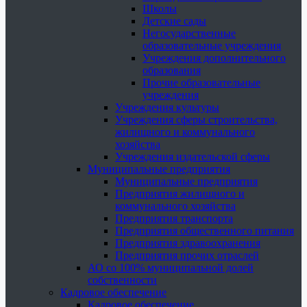
Школы
Детские сады
Негосударственные
образовательные учреждения
Учреждения дополнительного
образования
Прочие образовательные
учреждения
Учреждения культуры
Учреждения сферы строительства,
жилищного и коммунального
хозяйства
Учреждения издательской сферы
Муниципальные предприятия
Муниципальные предприятия
Предприятия жилищного и
коммунального хозяйства
Предприятия транспорта
Предприятия общественного питания
Предприятия здравоохранения
Предприятия прочих отраслей
АО со 100% муниципальной долей
собственности
Кадровое обеспечение
Кадровое обеспечение