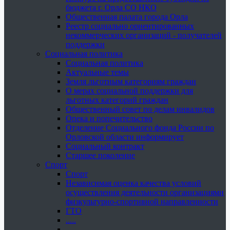
бюджета г. Орла СО НКО
Общественная палата города Орла
Реестр социально ориентированных
некоммерческих организаций - получателей
поддержки
Социальная политика
Социальная политика
Актуальные темы
Земля льготным категориям граждан
О мерах социальной поддержки для
льготных категорий граждан
Общественный совет по делам инвалидов
Опека и попечительство
Отделение Социального фонда России по
Орловской области информирует
Социальный контракт
Старшее поколение
Спорт
Спорт
Независимая оценка качества условий
осуществления деятельности организациями
физкультурно-спортивной направленности
ГТО
.....
......