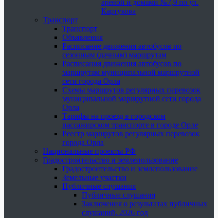
ареной и домами №7,9 по ул.
Картукова
Транспорт
Транспорт
Объявления
Расписание движения автобусов по
сезонным (дачным) маршрутам
Расписания движения автобусов по
маршрутам муниципальной маршрутной
сети города Орла
Схемы маршрутов регулярных перевозок
муниципальной маршрутной сети города
Орла
Тарифы на проезд в городском
пассажирском транспорте в городе Орле
Реестр маршрутов регулярных перевозок
города Орла
Национальные проекты РФ
Градостроительство и землепользование
Градостроительство и землепользование
Земельные участки
Публичные слушания
Публичные слушания
Заключения о результатах публичных
слушаний, 2026 год