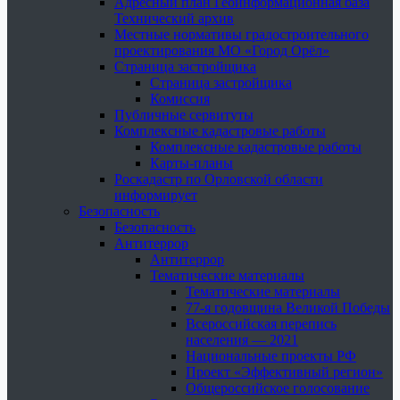
Адресный план Геоинформационная база
Технический архив
Местные нормативы градостроительного
проектирования МО «Город Орёл»
Страница застройщика
Страница застройщика
Комиссия
Публичные сервитуты
Комплексные кадастровые работы
Комплексные кадастровые работы
Карты-планы
Роскадастр по Орловской области
информирует
Безопасность
Безопасность
Антитеррор
Антитеррор
Тематические материалы
Тематические материалы
77-я годовщина Великой Победы
Всероссийская перепись
населения — 2021
Национальные проекты РФ
Проект «Эффективный регион»
Общероссийское голосование