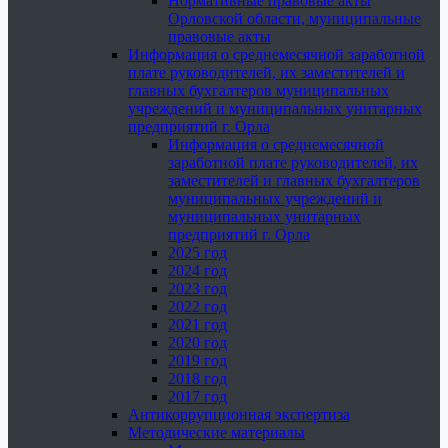
Нормативные правовые акты
Орловской области, муниципальные
правовые акты
Информация о среднемесячной заработной
плате руководителей, их заместителей и
главных бухгалтеров муниципальных
учреждений и муниципальных унитарных
предприятий г. Орла
Информация о среднемесячной
заработной плате руководителей, их
заместителей и главных бухгалтеров
муниципальных учреждений и
муниципальных унитарных
предприятий г. Орла
2025 год
2024 год
2023 год
2022 год
2021 год
2020 год
2019 год
2018 год
2017 год
Антикоррупционная экспертиза
Методические материалы