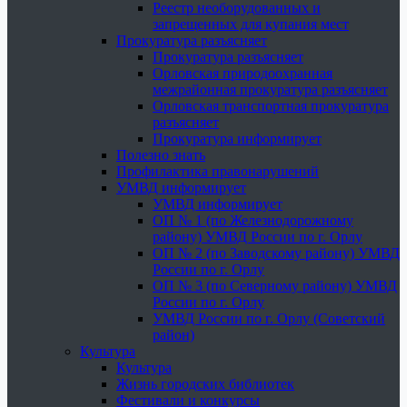
Реестр необорудованных и
запрещенных для купания мест
Прокуратура разъясняет
Прокуратура разъясняет
Орловская природоохранная
межрайонная прокуратура разъясняет
Орловская транспортная прокуратура
разъясняет
Прокуратура информирует
Полезно знать
Профилактика правонарушений
УМВД информирует
УМВД информирует
ОП № 1 (по Железнодорожному
району) УМВД России по г. Орлу
ОП № 2 (по Заводскому району) УМВД
России по г. Орлу
ОП № 3 (по Северному району) УМВД
России по г. Орлу
УМВД России по г. Орлу (Советский
район)
Культура
Культура
Жизнь городских библиотек
Фестивали и конкурсы