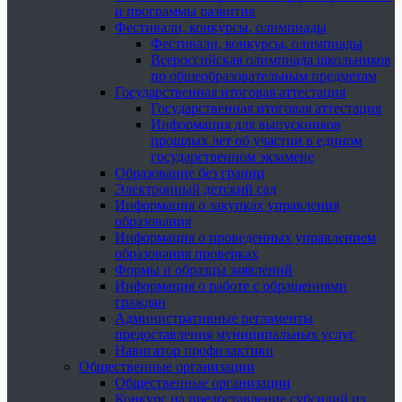
и программы развития
Фестивали, конкурсы, олимпиады
Фестивали, конкурсы, олимпиады
Всероссийская олимпиада школьников
по общеобразовательным предметам
Государственная итоговая аттестация
Государственная итоговая аттестация
Информация для выпускников
прошлых лет об участии в едином
государственном экзамене
Образование без границ
Электронный детский сад
Информация о закупках управления
образования
Информация о проведенных управлением
образования проверках
Формы и образцы заявлений
Информация о работе с обращениями
граждан
Административные регламенты
предоставления муниципальных услуг
Навигатор профилактики
Общественные организации
Общественные организации
Конкурс на предоставление субсидий из