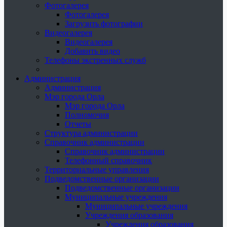
Фотогалерея
Фотогалерея
Загрузить фотографии
Видеогалерея
Видеогалерея
Добавить видео
Телефоны экстренных служб
Администрация
Администрация
Мэр города Орла
Мэр города Орла
Полномочия
Отчеты
Структура администрации
Справочник администрации
Справочник администрации
Телефонный справочник
Территориальные управления
Подведомственные организации
Подведомственные организации
Муниципальные учреждения
Муниципальные учреждения
Учреждения образования
Учреждения образования