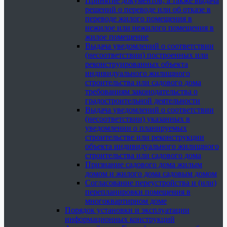
Принятие документов, а также выдача
решений о переводе или об отказе в
переводе жилого помещения в
нежилое или нежилого помещения в
жилое помещение
Выдача уведомлений о соответствии
(несоответствии) построенных или
реконструированных объекта
индивидуального жилищного
строительства или садового дома
требованиям законодательства о
градостроительной деятельности
Выдача уведомлений о соответствии
(несоответствии) указанных в
уведомлении о планируемых
строительстве или реконструкции
объекта индивидуального жилищного
строительства или садового дома
Признание садового дома жилым
домом и жилого дома садовым домом
Согласование переустройства и (или)
перепланировки помещения в
многоквартирном доме
Порядок установки и эксплуатации
информационных конструкций