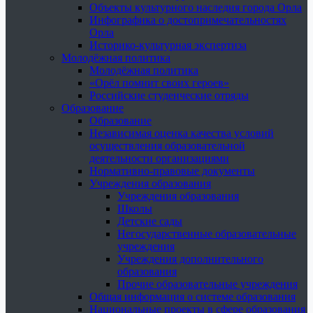
Объекты культурного наследия города Орла
Инфографика о достопримечательностях
Орла
Историко-культурная экспертиза
Молодёжная политика
Молодёжная политика
«Орёл помнит своих героев»
Российские студенческие отряды
Образование
Образование
Независимая оценка качества условий
осуществления образовательной
деятельности организациями
Нормативно-правовые документы
Учреждения образования
Учреждения образования
Школы
Детские сады
Негосударственные образовательные
учреждения
Учреждения дополнительного
образования
Прочие образовательные учреждения
Общая информация о системе образования
Национальные проекты в сфере образования