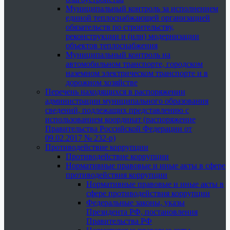
Муниципальный контроль за исполнением
единой теплоснабжающей организацией
обязательств по строительству,
реконструкции и (или) модернизации
объектов теплоснабжения
Муниципальный контроль на
автомобильном транспорте, городском
наземном электрическом транспорте и в
дорожном хозяйстве
Перечень находящихся в распоряжении
администрации муниципального образования
сведений, подлежащих представлению с
использованием координат (распоряжение
Правительства Российской Федерации от
09.02.2017 № 232-р)
Противодействие коррупции
Противодействие коррупции
Нормативные правовые и иные акты в сфере
противодействия коррупции
Нормативные правовые и иные акты в
сфере противодействия коррупции
Федеральные законы, указы
Президента РФ, постановления
Правительства РФ