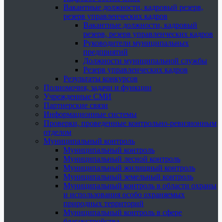
Вакантные должности, кадровый резерв,
резерв управленческих кадров
Вакантные должности, кадровый
резерв, резерв управленческих кадров
Руководители муниципальных
предприятий
Должности муниципальной службы
Резерв управленческих кадров
Результаты конкурсов
Полномочия, задачи и функции
Учрежденные СМИ
Партнерские связи
Информационные системы
Проверки, проведенные контрольно-ревизионным
отделом
Муниципальный контроль
Муниципальный контроль
Муниципальный лесной контроль
Муниципальный жилищный контроль
Муниципальный земельный контроль
Муниципальный контроль в области охраны
и использования особо охраняемых
природных территорий
Муниципальный контроль в сфере
благоустройства