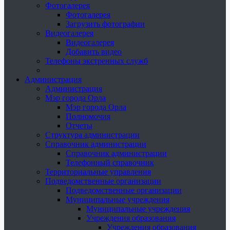
Фотогалерея
Фотогалерея
Загрузить фотографии
Видеогалерея
Видеогалерея
Добавить видео
Телефоны экстренных служб
Администрация
Администрация
Мэр города Орла
Мэр города Орла
Полномочия
Отчеты
Структура администрации
Справочник администрации
Справочник администрации
Телефонный справочник
Территориальные управления
Подведомственные организации
Подведомственные организации
Муниципальные учреждения
Муниципальные учреждения
Учреждения образования
Учреждения образования