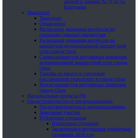
ареной и домами №7,9 по ул.
Картукова
Транспорт
Транспорт
Объявления
Расписание движения автобусов по
сезонным (дачным) маршрутам
Расписания движения автобусов по
маршрутам муниципальной маршрутной
сети города Орла
Схемы маршрутов регулярных перевозок
муниципальной маршрутной сети города
Орла
Тарифы на проезд в городском
пассажирском транспорте в городе Орле
Реестр маршрутов регулярных перевозок
города Орла
Национальные проекты РФ
Градостроительство и землепользование
Градостроительство и землепользование
Земельные участки
Публичные слушания
Публичные слушания
Заключения о результатах публичных
слушаний, 2026 год