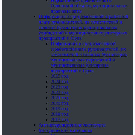
Нормативные правовые акты
Орловской области, муниципальные
правовые акты
Информация о среднемесячной заработной
плате руководителей, их заместителей и
главных бухгалтеров муниципальных
учреждений и муниципальных унитарных
предприятий г. Орла
Информация о среднемесячной
заработной плате руководителей, их
заместителей и главных бухгалтеров
муниципальных учреждений и
муниципальных унитарных
предприятий г. Орла
2025 год
2024 год
2023 год
2022 год
2021 год
2020 год
2019 год
2018 год
2017 год
Антикоррупционная экспертиза
Методические материалы