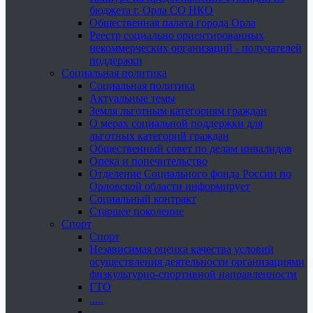
бюджета г. Орла СО НКО
Общественная палата города Орла
Реестр социально ориентированных
некоммерческих организаций - получателей
поддержки
Социальная политика
Социальная политика
Актуальные темы
Земля льготным категориям граждан
О мерах социальной поддержки для
льготных категорий граждан
Общественный совет по делам инвалидов
Опека и попечительство
Отделение Социального фонда России по
Орловской области информирует
Социальный контракт
Старшее поколение
Спорт
Спорт
Независимая оценка качества условий
осуществления деятельности организациями
физкультурно-спортивной направленности
ГТО
.....
......