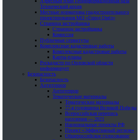
Адресный план Геоинформационная база
Технический архив
Местные нормативы градостроительного
проектирования МО «Город Орёл»
Страница застройщика
Страница застройщика
Комиссия
Публичные сервитуты
Комплексные кадастровые работы
Комплексные кадастровые работы
Карты-планы
Роскадастр по Орловской области
информирует
Безопасность
Безопасность
Антитеррор
Антитеррор
Тематические материалы
Тематические материалы
77-я годовщина Великой Победы
Всероссийская перепись
населения — 2021
Национальные проекты РФ
Проект «Эффективный регион»
Общероссийское голосование