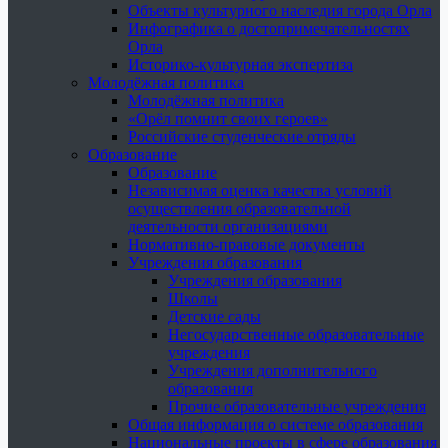
Объекты культурного наследия города Орла
Инфографика о достопримечательностях
Орла
Историко-культурная экспертиза
Молодёжная политика
Молодёжная политика
«Орёл помнит своих героев»
Российские студенческие отряды
Образование
Образование
Независимая оценка качества условий
осуществления образовательной
деятельности организациями
Нормативно-правовые документы
Учреждения образования
Учреждения образования
Школы
Детские сады
Негосударственные образовательные
учреждения
Учреждения дополнительного
образования
Прочие образовательные учреждения
Общая информация о системе образования
Национальные проекты в сфере образования