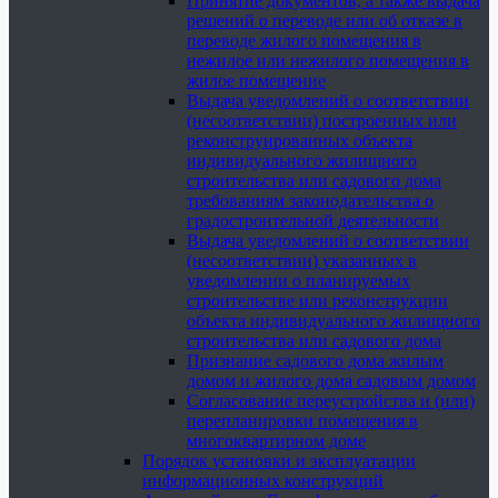
Принятие документов, а также выдача
решений о переводе или об отказе в
переводе жилого помещения в
нежилое или нежилого помещения в
жилое помещение
Выдача уведомлений о соответствии
(несоответствии) построенных или
реконструированных объекта
индивидуального жилищного
строительства или садового дома
требованиям законодательства о
градостроительной деятельности
Выдача уведомлений о соответствии
(несоответствии) указанных в
уведомлении о планируемых
строительстве или реконструкции
объекта индивидуального жилищного
строительства или садового дома
Признание садового дома жилым
домом и жилого дома садовым домом
Согласование переустройства и (или)
перепланировки помещения в
многоквартирном доме
Порядок установки и эксплуатации
информационных конструкций