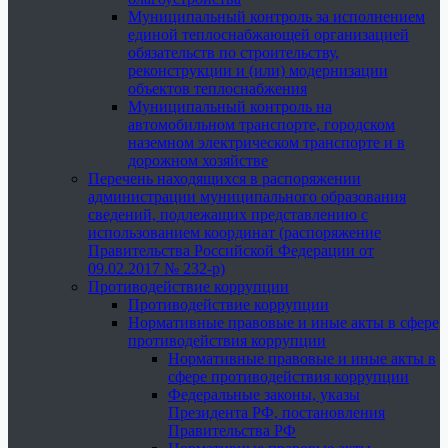
Муниципальный контроль за исполнением
единой теплоснабжающей организацией
обязательств по строительству,
реконструкции и (или) модернизации
объектов теплоснабжения
Муниципальный контроль на
автомобильном транспорте, городском
наземном электрическом транспорте и в
дорожном хозяйстве
Перечень находящихся в распоряжении
администрации муниципального образования
сведений, подлежащих представлению с
использованием координат (распоряжение
Правительства Российской Федерации от
09.02.2017 № 232-р)
Противодействие коррупции
Противодействие коррупции
Нормативные правовые и иные акты в сфере
противодействия коррупции
Нормативные правовые и иные акты в
сфере противодействия коррупции
Федеральные законы, указы
Президента РФ, постановления
Правительства РФ