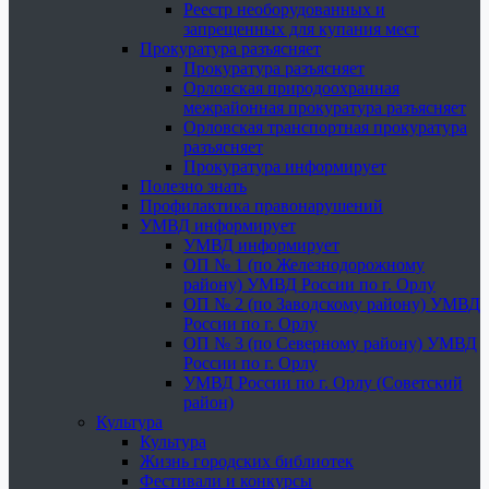
Реестр необорудованных и
запрещенных для купания мест
Прокуратура разъясняет
Прокуратура разъясняет
Орловская природоохранная
межрайонная прокуратура разъясняет
Орловская транспортная прокуратура
разъясняет
Прокуратура информирует
Полезно знать
Профилактика правонарушений
УМВД информирует
УМВД информирует
ОП № 1 (по Железнодорожному
району) УМВД России по г. Орлу
ОП № 2 (по Заводскому району) УМВД
России по г. Орлу
ОП № 3 (по Северному району) УМВД
России по г. Орлу
УМВД России по г. Орлу (Советский
район)
Культура
Культура
Жизнь городских библиотек
Фестивали и конкурсы