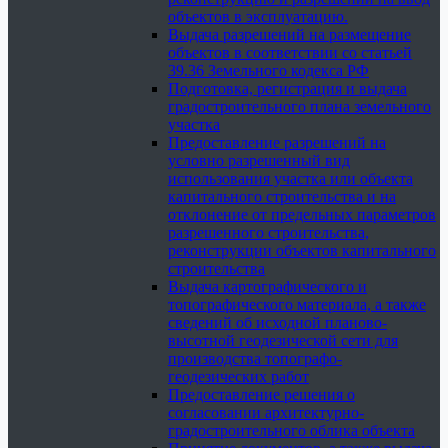
объектов в эксплуатацию.
Выдача разрешений на размещение
объектов в соответствии со статьей
39.36 Земельного кодекса РФ
Подготовка, регистрация и выдача
градостроительного плана земельного
участка
Предоставление разрешений на
условно разрешенный вид
использования участка или объекта
капитального строительства и на
отклонение от предельных параметров
разрешенного строительства,
реконструкции объектов капитального
строительства
Выдача картографического и
топографического материала, а также
сведений об исходной планово-
высотной геодезической сети для
производства топографо-
геодезических работ
Предоставление решения о
согласовании архитектурно-
градостроительного облика объекта