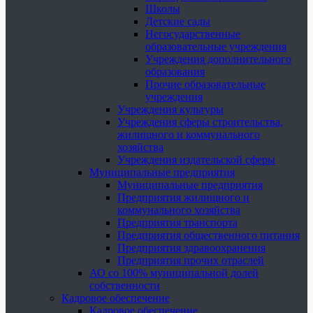
Школы
Детские сады
Негосударственные
образовательные учреждения
Учреждения дополнительного
образования
Прочие образовательные
учреждения
Учреждения культуры
Учреждения сферы строительства,
жилищного и коммунального
хозяйства
Учреждения издательской сферы
Муниципальные предприятия
Муниципальные предприятия
Предприятия жилищного и
коммунального хозяйства
Предприятия транспорта
Предприятия общественного питания
Предприятия здравоохранения
Предприятия прочих отраслей
АО со 100% муниципальной долей
собственности
Кадровое обеспечение
Кадровое обеспечение