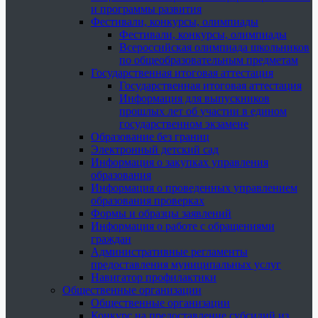
и программы развития
Фестивали, конкурсы, олимпиады
Фестивали, конкурсы, олимпиады
Всероссийская олимпиада школьников
по общеобразовательным предметам
Государственная итоговая аттестация
Государственная итоговая аттестация
Информация для выпускников
прошлых лет об участии в едином
государственном экзамене
Образование без границ
Электронный детский сад
Информация о закупках управления
образования
Информация о проведенных управлением
образования проверках
Формы и образцы заявлений
Информация о работе с обращениями
граждан
Административные регламенты
предоставления муниципальных услуг
Навигатор профилактики
Общественные организации
Общественные организации
Конкурс на предоставление субсидий из