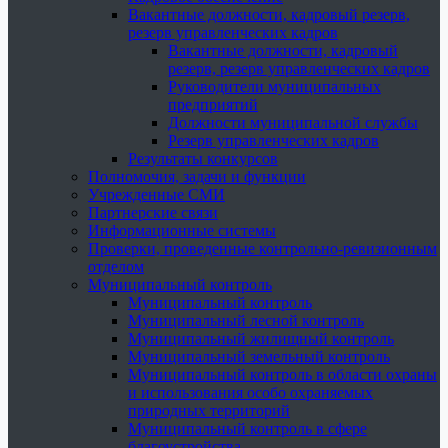
Вакантные должности, кадровый резерв,
резерв управленческих кадров
Вакантные должности, кадровый
резерв, резерв управленческих кадров
Руководители муниципальных
предприятий
Должности муниципальной службы
Резерв управленческих кадров
Результаты конкурсов
Полномочия, задачи и функции
Учрежденные СМИ
Партнерские связи
Информационные системы
Проверки, проведенные контрольно-ревизионным
отделом
Муниципальный контроль
Муниципальный контроль
Муниципальный лесной контроль
Муниципальный жилищный контроль
Муниципальный земельный контроль
Муниципальный контроль в области охраны
и использования особо охраняемых
природных территорий
Муниципальный контроль в сфере
благоустройства